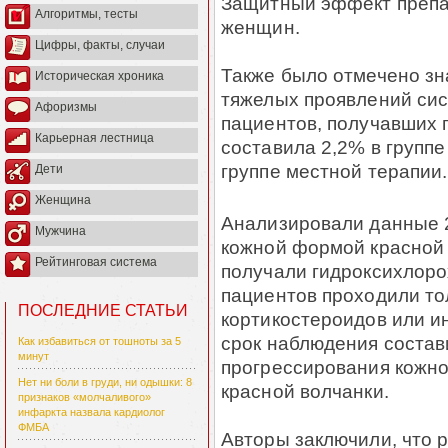
Защитный эффект препар
Алгоритмы, тесты
женщин.
Цифры, факты, случаи
Также было отмечено зн
Историческая хроника
тяжелых проявлений сис
Афоризмы
пациентов, получавших 
Карьерная лестница
составила 2,2% в групп
группе местной терапии.
Дети
Женщина
Анализировали данные 
Мужчина
кожной формой красной 
Рейтинговая система
получали гидроксихлорох
пациентов проходили то
ПОСЛЕДНИЕ СТАТЬИ
кортикостероидов или и
срок наблюдения состав
Как избавиться от тошноты за 5
минут
прогрессирования кожн
Нет ни боли в груди, ни одышки: 8
красной волчанки.
признаков «молчаливого»
инфаркта назвала кардиолог
ФМБА
Авторы заключили, что 