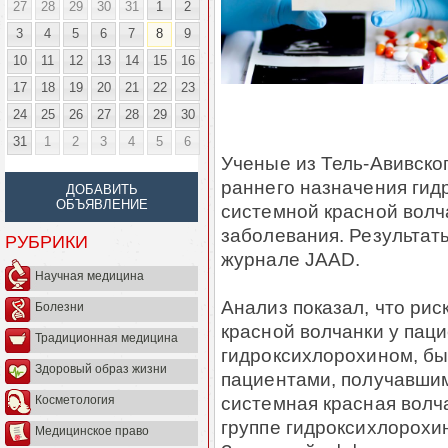
27
28
29
30
31
1
2
3
4
5
6
7
8
9
10
11
12
13
14
15
16
17
18
19
20
21
22
23
24
25
26
27
28
29
30
31
1
2
3
4
5
6
Ученые из Тель-Авивско
раннего назначения гид
ДОБАВИТЬ
ОБЪЯВЛЕНИЕ
системной красной волч
заболевания. Результат
РУБРИКИ
журнале JAAD.
Научная медицина
Анализ показал, что ри
Болезни
красной волчанки у пац
Традиционная медицина
гидроксихлорохином, бы
Здоровый образ жизни
пациентами, получавшим
системная красная волч
Косметология
группе гидроксихлорохин
Медицинское право