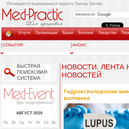
Посвящается выдающемуся педагогу Григору Шагяну
Услуги
Организации
Врачи
Болезни
Лекарства
Пер
СОБЫТИЯ
АНОНС
НОВОСТИ. ЛЕНТА
БЫСТРАЯ
ПОИСКОВАЯ
НОВОСТЕЙ
СИСТЕМА
Гидроксихлорохин зам
волчанки
АВГУСТ
2026
Пн
Вт
Ср
Чт
Пт
Сб
Вс