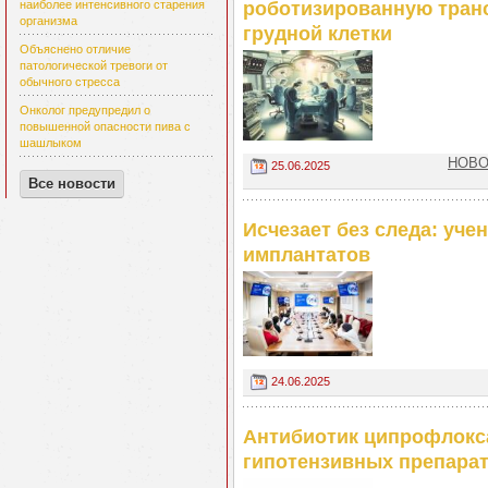
роботизированную транс
наиболее интенсивного старения
организма
грудной клетки
Объяснено отличие
патологической тревоги от
обычного стресса
Онколог предупредил о
повышенной опасности пива с
шашлыком
НОВОС
25.06.2025
Все новости
Исчезает без следа: уч
имплантатов
24.06.2025
Антибиотик ципрофлокса
гипотензивных препара