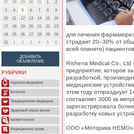
27
28
29
30
31
1
2
3
4
5
6
7
8
9
10
11
12
13
14
15
16
17
18
19
20
21
22
23
для лечения фармакорез
24
25
26
27
28
29
30
страдает 20–30% от обще
31
1
2
3
4
5
6
всей планете) пациентов
ДОБАВИТЬ
ОБЪЯВЛЕНИЕ
Rishena Medical Co., Lt
предприятие, которое з
РУБРИКИ
разработкой, производи
Научная медицина
медицинские устройства.
этом году отпразднует 
Болезни
составляет 3000 кв метро
Традиционная медицина
зарегистрировала более
Здоровый образ жизни
разработку новых устро
Косметология
ООО «Моторика НЕМО» б
Медицинское право