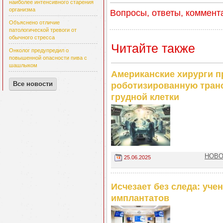
наиболее интенсивного старения
организма
Вопросы, ответы, коммент
Объяснено отличие
патологической тревоги от
обычного стресса
Читайте также
Онколог предупредил о
повышенной опасности пива с
шашлыком
Американские хирурги 
Все новости
роботизированную транс
грудной клетки
НОВОС
25.06.2025
Исчезает без следа: уч
имплантатов