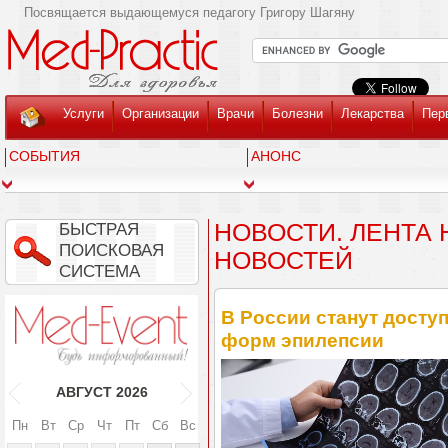
Посвящается выдающемуся педагогу Григору Шагяну
Услуги
Организации
Врачи
Болезни
Лекарства
Пер
СОБЫТИЯ
АНОНС
НОВОСТИ. ЛЕНТА
БЫСТРАЯ
ПОИСКОВАЯ
НОВОСТЕЙ
СИСТЕМА
В России станут досту
форм эпилепсии
АВГУСТ
2026
Пн
Вт
Ср
Чт
Пт
Сб
Вс