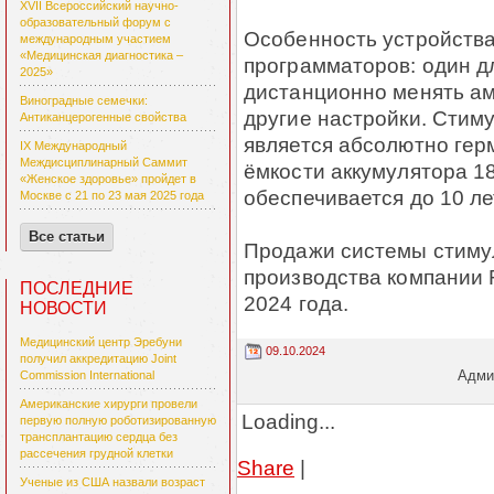
XVII Всероссийский научно-
образовательный форум с
Особенность устройства
международным участием
«Медицинская диагностика –
программаторов: один д
2025»
дистанционно менять ам
Виноградные семечки:
другие настройки. Стим
Антиканцерогенные свойства
является абсолютно гер
IX Международный
Междисциплинарный Саммит
ёмкости аккумулятора 1
«Женское здоровье» пройдет в
обеспечивается до 10 л
Москве с 21 по 23 мая 2025 года
Все статьи
Продажи системы стиму
производства компании 
ПОСЛЕДНИЕ
2024 года.
НОВОСТИ
Медицинский центр Эребуни
09.10.2024
получил аккредитацию Joint
Админ
Commission International
Американские хирурги провели
Loading...
первую полную роботизированную
трансплантацию сердца без
рассечения грудной клетки
Share
|
Ученые из США назвали возраст