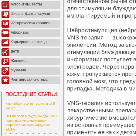
отечественном рынке с
Алгоритмы, тесты
для стимуляции блуждаю
Цифры, факты, случаи
имплантируемый и прог
Историческая хроника
Нейростимуляция (нейр
Афоризмы
VNS-терапия — высокоэ
Карьерная лестница
эпилепсии. Метод заклю
стимуляции блуждающего
Дети
информация поступает в
Женщина
электродом. Через нерв
Мужчина
кожу, пропускаются про
Рейтинговая система
головной мозг, что пре
припадка. Методика в ми
ПОСЛЕДНИЕ СТАТЬИ
VNS-терапия используетс
Как избавиться от тошноты за 5
минут
лекарственными препара
хирургические вмешател
Нет ни боли в груди, ни одышки: 8
признаков «молчаливого»
из основных преимущес
инфаркта назвала кардиолог
ФМБА
применять ее как к детям