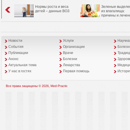
Нормы роста и веса
Зеленые выделе
детей – данные ВОЗ
из влагалища:
причины и лечен
Новости
Услуги
Научна
События
Организации
Болезн
Публикации
Врачи
Традиц
Анонс
Болезни
Здоров
Aктуальная тема
Лекарства
Медици
У нас в гостях
Первая помощь
Истори
Все права защищены © 2026, Med-Practic