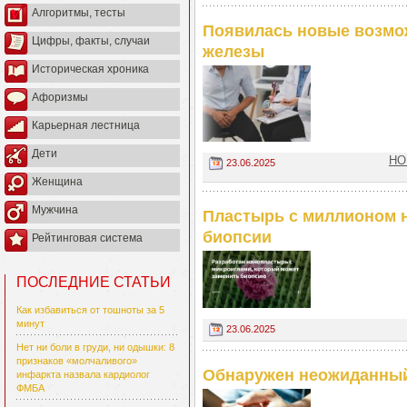
Алгоритмы, тесты
Появилась новые возмож
Цифры, факты, случаи
железы
Историческая хроника
Афоризмы
Карьерная лестница
Дети
НО
23.06.2025
Женщина
Мужчина
Пластырь с миллионом н
биопсии
Рейтинговая система
ПОСЛЕДНИЕ СТАТЬИ
Как избавиться от тошноты за 5
минут
23.06.2025
Нет ни боли в груди, ни одышки: 8
признаков «молчаливого»
Обнаружен неожиданный
инфаркта назвала кардиолог
ФМБА