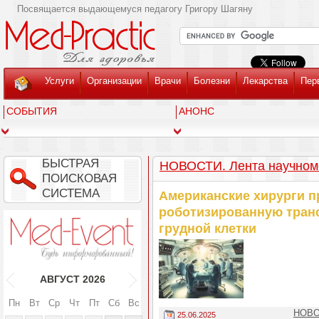
Посвящается выдающемуся педагогу Григору Шагяну
Услуги
Организации
Врачи
Болезни
Лекарства
Пер
СОБЫТИЯ
АНОНС
БЫСТРАЯ
НОВОСТИ. Лента научном
ПОИСКОВАЯ
СИСТЕМА
Американские хирурги 
роботизированную транс
грудной клетки
АВГУСТ
2026
Пн
Вт
Ср
Чт
Пт
Сб
Вс
НОВОС
25.06.2025