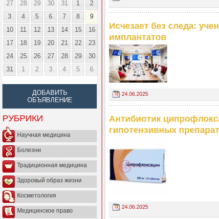
27
28
29
30
31
1
2
3
4
5
6
7
8
9
Исчезает без следа: уч
10
11
12
13
14
15
16
имплантатов
17
18
19
20
21
22
23
24
25
26
27
28
29
30
31
1
2
3
4
5
6
ДОБАВИТЬ
24.06.2025
ОБЪЯВЛЕНИЕ
РУБРИКИ
Антибиотик ципрофлокса
гипотензивных препара
Научная медицина
Болезни
Традиционная медицина
Здоровый образ жизни
Косметология
24.06.2025
Медицинское право