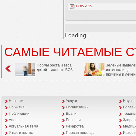
17.05.2025
Loading...
САМЫЕ ЧИТАЕМЫЕ С
Нормы роста и веса
Зеленые выделе
детей – данные ВОЗ
из влагалища:
причины и лечен
Новости
Услуги
Научна
События
Организации
Болезн
Публикации
Врачи
Традиц
Анонс
Болезни
Здоров
Aктуальная тема
Лекарства
Медици
У нас в гостях
Первая помощь
Истори