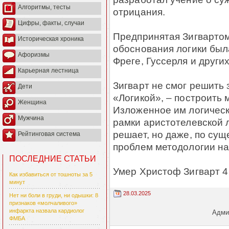
Алгоритмы, тесты
отрицания.
Цифры, факты, случаи
Предпринятая Зигвартом
Историческая хроника
обоснования логики был
Афоризмы
Фреге, Гуссерля и других
Карьерная лестница
Зигварт не смог решить 
Дети
«Логикой», – построить 
Женщина
Изложенное им логическ
Мужчина
рамки аристотелевской л
решает, но даже, по сущ
Рейтинговая система
проблем методологии на
ПОСЛЕДНИЕ СТАТЬИ
Умер Христоф Зигварт 4 
Как избавиться от тошноты за 5
минут
28.03.2025
Нет ни боли в груди, ни одышки: 8
признаков «молчаливого»
инфаркта назвала кардиолог
Админ
ФМБА