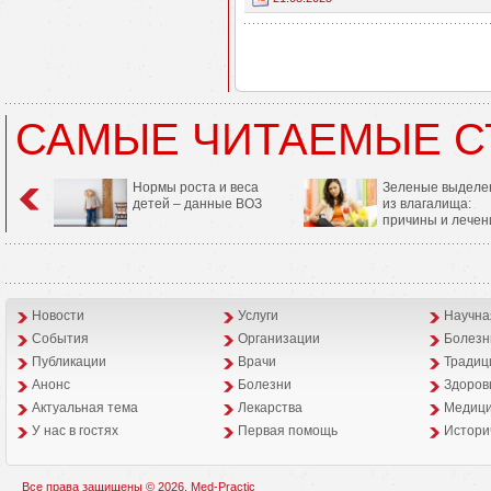
САМЫЕ ЧИТАЕМЫЕ С
Нормы роста и веса
Зеленые выделе
детей – данные ВОЗ
из влагалища:
причины и лечен
Новости
Услуги
Научна
События
Организации
Болезн
Публикации
Врачи
Традиц
Анонс
Болезни
Здоров
Aктуальная тема
Лекарства
Медици
У нас в гостях
Первая помощь
Истори
Все права защищены © 2026, Med-Practic