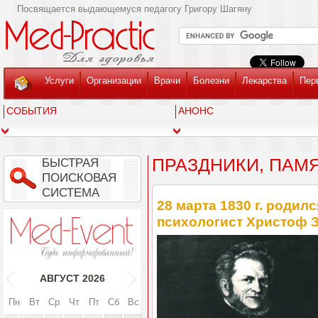
Посвящается выдающемуся педагогу Григору Шагяну
Услуги
Организации
Врачи
Болезни
Лекарства
Пер
СОБЫТИЯ
АНОНС
ПРАЗДНИКИ, ПАМ
БЫСТРАЯ
ПОИСКОВАЯ
СИСТЕМА
28 марта 1830 г. роди
психологист Христоф 
АВГУСТ
2026
Пн
Вт
Ср
Чт
Пт
Сб
Вс