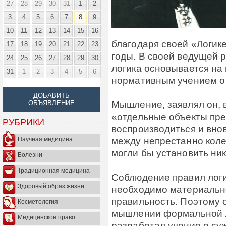
27
28
29
30
31
1
2
3
4
5
6
7
8
9
10
11
12
13
14
15
16
благодаря своей «Логике
17
18
19
20
21
22
23
годы. В своей ведущей р
24
25
26
27
28
29
30
логика основывается на 
31
1
2
3
4
5
6
нормативным учением о
ДОБАВИТЬ
Мышление, заявлял он, 
ОБЪЯВЛЕНИЕ
«отдельные объекты пре
РУБРИКИ
воспроизводиться и вновь
между непрестанно кол
Научная медицина
могли бы установить ни
Болезни
Традиционная медицина
Соблюдение правил логик
Здоровый образ жизни
необходимо материальн
правильность. Поэтому 
Косметология
мышлении формальной л
Медицинское право
разработал учение о су