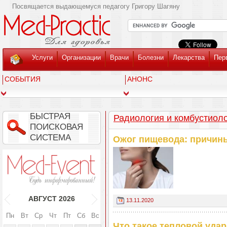
Посвящается выдающемуся педагогу Григору Шагяну
Услуги
Организации
Врачи
Болезни
Лекарства
Пер
СОБЫТИЯ
АНОНС
БЫСТРАЯ
Радиология и комбустиол
ПОИСКОВАЯ
СИСТЕМА
Ожог пищевода: причины
АВГУСТ
2026
13.11.2020
Пн
Вт
Ср
Чт
Пт
Сб
Вс
Что такое тепловой удар