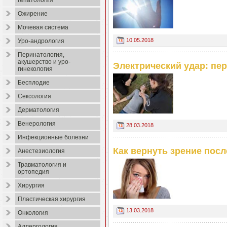
гепатология
Ожирение
Мочевая система
10.05.2018
Уро-андрология
Перинатология,
акушерство и уро-
Электрический удар: пе
гинекология
Бесплодие
Сексология
Дерматология
Венерология
28.03.2018
Инфекционные болезни
Как вернуть зрение посл
Анестезиология
Травматология и
ортопедия
Хирургия
Пластическая хирургия
13.03.2018
Онкология
Аллергология