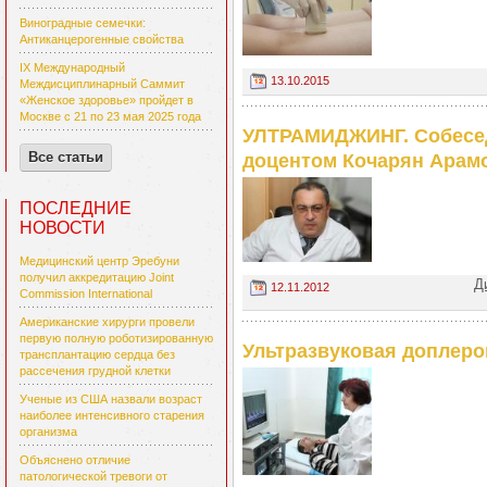
Виноградные семечки:
Антиканцерогенные свойства
IX Международный
13.10.2015
Междисциплинарный Саммит
«Женское здоровье» пройдет в
Москве с 21 по 23 мая 2025 года
УЛТРАМИДЖИНГ. Собеседо
Все статьи
доцентом Кочарян Арам
ПОСЛЕДНИЕ
НОВОСТИ
Медицинский центр Эребуни
получил аккредитацию Joint
Д
12.11.2012
Commission International
Американские хирурги провели
первую полную роботизированную
Ультразвуковая доплеро
трансплантацию сердца без
рассечения грудной клетки
Ученые из США назвали возраст
наиболее интенсивного старения
организма
Объяснено отличие
патологической тревоги от