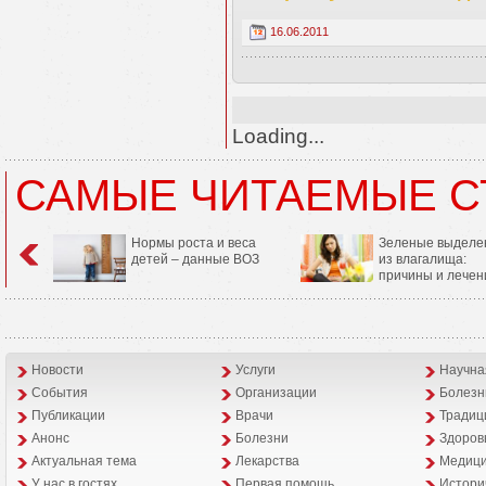
16.06.2011
Loading...
САМЫЕ ЧИТАЕМЫЕ С
Нормы роста и веса
Зеленые выделе
детей – данные ВОЗ
из влагалища:
причины и лечен
Новости
Услуги
Научна
События
Организации
Болезн
Публикации
Врачи
Традиц
Анонс
Болезни
Здоров
Aктуальная тема
Лекарства
Медици
У нас в гостях
Первая помощь
Истори