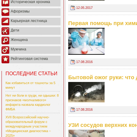
Историческая хроника
12.05.2017
Афоризмы
Карьерная лестница
Первая помощь при хими
Дети
Женщина
Мужчина
Рейтинговая система
17.08.2016
ПОСЛЕДНИЕ СТАТЬИ
Бытовой ожог руки: что
Как избавиться от тошноты за 5
минут
Нет ни боли в груди, ни одышки: 8
признаков «молчаливого»
инфаркта назвала кардиолог
ФМБА
17.08.2016
XVII Всероссийский научно-
образовательный форум с
УЗИ сосудов верхних кон
международным участием
«Медицинская диагностика –
2025»