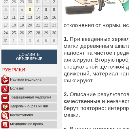
27
28
29
30
31
1
2
3
4
5
6
7
8
9
10
11
12
13
14
15
16
отклонения от нормы, и
17
18
19
20
21
22
23
24
25
26
27
28
29
30
1.
При введенных зеркал
31
1
2
3
4
5
6
матки деревянным шпат
наносят на чистое предм
ДОБАВИТЬ
фиксируют. Вторую пробу
ОБЪЯВЛЕНИЕ
специальной щеточкой 
РУБРИКИ
движений, материал нан
фиксируют.
Научная медицина
Болезни
2.
Описание результатов
Традиционная медицина
качественные и некачес
Здоровый образ жизни
берут повторно: интерп
мазки.
Косметология
Медицинское право
а.
В норме атипичных кле