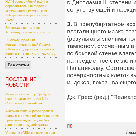
г.
Дисплазия III степени и
XVII Всероссийский научно-
образовательный форум с
сопутствующей инфекции
международным участием
«Медицинская диагностика –
2025»
3.
В препубертатном воз
Виноградные семечки:
влагалищного мазка поз
Антиканцерогенные свойства
(результаты значимы то
IX Международный
тампоном, смоченным в 
Междисциплинарный Саммит
«Женское здоровье» пройдет в
по боковой стенке влаг
Москве с 21 по 23 мая 2025 года
на предметное стекло и
Все статьи
Папаниколау. Соотноше
поверхностных клеток в
ПОСЛЕДНИЕ
индекса, показывающего
НОВОСТИ
Медицинский центр Эребуни
Дж. Греф (ред.) "Педиат
получил аккредитацию Joint
Commission International
Американские хирурги провели
первую полную роботизированную
трансплантацию сердца без
рассечения грудной клетки
Админ
Ученые из США назвали возраст