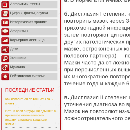
Алгоритмы, тесты
б.
Дисплазия I степени: 
Цифры, факты, случаи
повторить мазок через 
Историческая хроника
трихомонадной инфекци
Афоризмы
затем повторяют цитоло
Карьерная лестница
других патологических 
мазке, остроконечных к
Дети
полового партнера) — по
Женщина
Мазки часто дают ложно
Мужчина
при перечисленных выш
их многократное повтор
Рейтинговая система
течение года и каждые 6
ПОСЛЕДНИЕ СТАТЬИ
в.
Дисплазия II степени:
Как избавиться от тошноты за 5
уточнения диагноза во 
минут
Мазок не повторяют из-
Нет ни боли в груди, ни одышки: 8
признаков «молчаливого»
ложноотрицательного ре
инфаркта назвала кардиолог
ФМБА