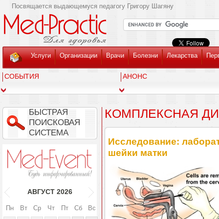
Посвящается выдающемуся педагогу Григору Шагяну
Услуги
Организации
Врачи
Болезни
Лекарства
Пер
СОБЫТИЯ
АНОНС
КОМПЛЕКСНАЯ ДИ
БЫСТРАЯ
ПОИСКОВАЯ
СИСТЕМА
Исследование: лаборат
шейки матки
АВГУСТ
2026
Пн
Вт
Ср
Чт
Пт
Сб
Вс