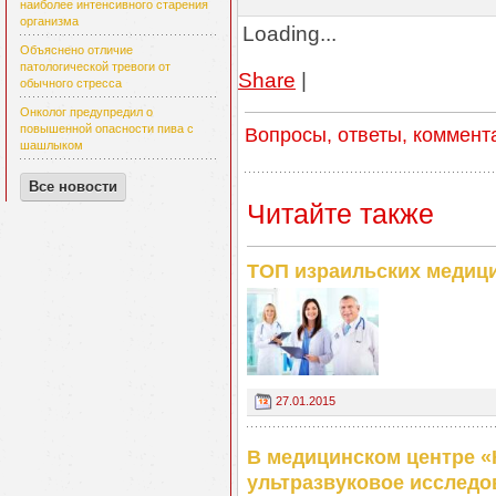
наиболее интенсивного старения
организма
Loading...
Объяснено отличие
патологической тревоги от
Share
|
обычного стресса
Онколог предупредил о
повышенной опасности пива с
Вопросы, ответы, коммент
шашлыком
Все новости
Читайте также
ТОП израильских медици
27.01.2015
В медицинском центре «
ультразвуковое исследо