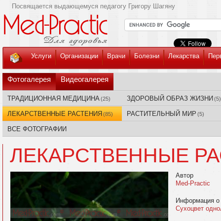
Посвящается выдающемуся педагогу Григору Шагяну
Услуги
Организации
Врачи
Болезни
Лекарства
Пер
Фотогалерея
Видеогалерея
ТРАДИЦИОННАЯ МЕДИЦИНА
ЗДОРОВЫЙ ОБРАЗ ЖИЗНИ
(25)
(5)
ЛЕКАРСТВЕННЫЕ РАСТЕНИЯ
РАСТИТЕЛЬНЫЙ МИР
(85)
(5)
ВСЕ ФОТОГРАФИИ
ЛЕКАРСТВЕННЫЕ Р
Автор
Med-Practic
Информация о
Сухоцвет одно