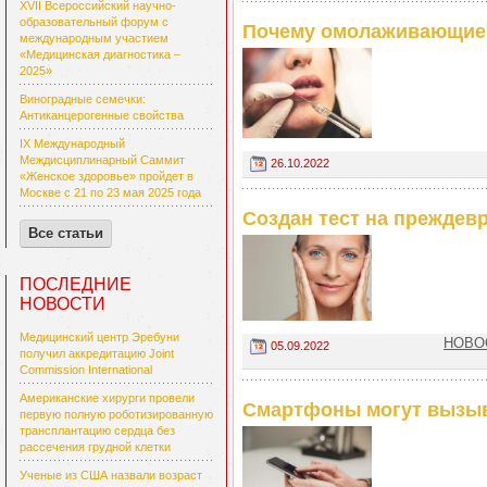
XVII Всероссийский научно-
образовательный форум с
Почему омолаживающие 
международным участием
«Медицинская диагностика –
2025»
Виноградные семечки:
Антиканцерогенные свойства
IX Международный
Междисциплинарный Саммит
26.10.2022
«Женское здоровье» пройдет в
Москве с 21 по 23 мая 2025 года
Создан тест на преждев
Все статьи
ПОСЛЕДНИЕ
НОВОСТИ
Медицинский центр Эребуни
НОВОС
05.09.2022
получил аккредитацию Joint
Commission International
Американские хирурги провели
Смартфоны могут вызы
первую полную роботизированную
трансплантацию сердца без
рассечения грудной клетки
Ученые из США назвали возраст