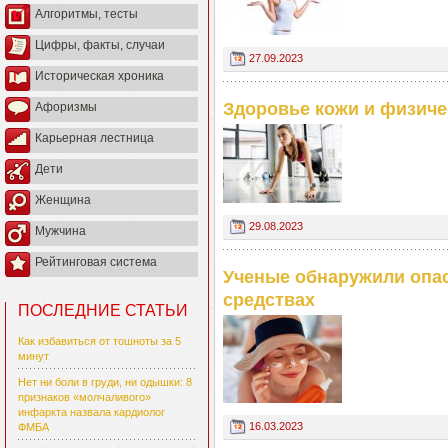
Алгоритмы, тесты
Цифры, факты, случаи
27.09.2023
Историческая хроника
Здоровье кожи и физиче
Афоризмы
Карьерная лестница
Дети
Женщина
29.08.2023
Мужчина
Рейтинговая система
Ученые обнаружили опа
средствах
ПОСЛЕДНИЕ СТАТЬИ
Как избавиться от тошноты за 5
минут
Нет ни боли в груди, ни одышки: 8
признаков «молчаливого»
инфаркта назвала кардиолог
16.03.2023
ФМБА