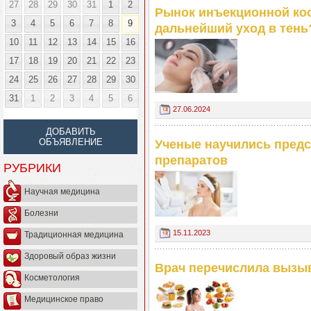
27
28
29
30
31
1
2
Рынок инъекционной кос
3
4
5
6
7
8
9
дальнейший уход в тень
10
11
12
13
14
15
16
17
18
19
20
21
22
23
24
25
26
27
28
29
30
31
1
2
3
4
5
6
27.06.2024
ДОБАВИТЬ
ОБЪЯВЛЕНИЕ
Ученые научились пред
препаратов
РУБРИКИ
Научная медицина
Болезни
15.11.2023
Традиционная медицина
Здоровый образ жизни
Врач перечислила выз
Косметология
Медицинское право