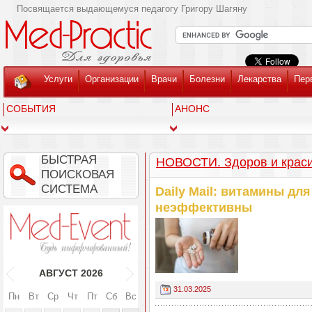
Посвящается выдающемуся педагогу Григору Шагяну
Услуги
Организации
Врачи
Болезни
Лекарства
Пер
СОБЫТИЯ
АНОНС
БЫСТРАЯ
НОВОСТИ. Здоров и крас
ПОИСКОВАЯ
СИСТЕМА
Daily Mail: витамины дл
неэффективны
АВГУСТ
2026
31.03.2025
Пн
Вт
Ср
Чт
Пт
Сб
Вс