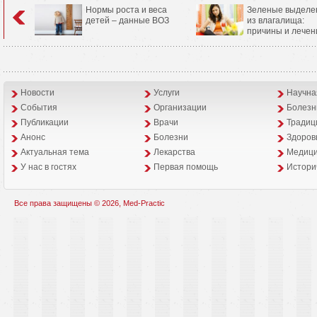
Нормы роста и веса
Зеленые выделе
детей – данные ВОЗ
из влагалища:
причины и лечен
Новости
Услуги
Научна
События
Организации
Болезн
Публикации
Врачи
Традиц
Анонс
Болезни
Здоров
Aктуальная тема
Лекарства
Медици
У нас в гостях
Первая помощь
Истори
Все права защищены © 2026, Med-Practic