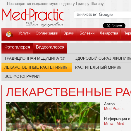
Посвящается выдающемуся педагогу Григору Шагяну
Услуги
Организации
Врачи
Болезни
Лекарства
Пер
Фотогалерея
Видеогалерея
ТРАДИЦИОННАЯ МЕДИЦИНА
ЗДОРОВЫЙ ОБРАЗ ЖИЗНИ
(25)
(5)
ЛЕКАРСТВЕННЫЕ РАСТЕНИЯ
РАСТИТЕЛЬНЫЙ МИР
(85)
(5)
ВСЕ ФОТОГРАФИИ
ЛЕКАРСТВЕННЫЕ Р
Автор
Med-Practic
Информация о
Мята - Mint