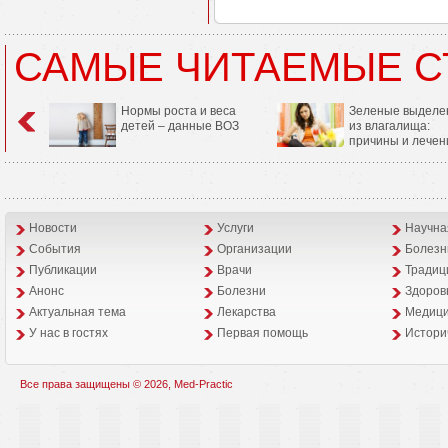
САМЫЕ ЧИТАЕМЫЕ С
Нормы роста и веса
Зеленые выделе
детей – данные ВОЗ
из влагалища:
причины и лечен
Новости
Услуги
Научна
События
Организации
Болезн
Публикации
Врачи
Традиц
Анонс
Болезни
Здоров
Aктуальная тема
Лекарства
Медици
У нас в гостях
Первая помощь
Истори
Все права защищены © 2026, Med-Practic