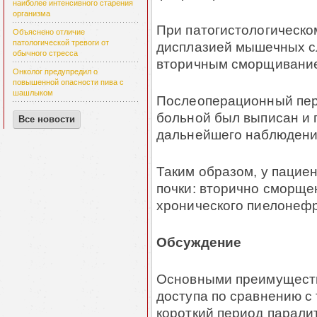
наиболее интенсивного старения
организма
При патогистологическо
Объяснено отличие
патологической тревоги от
дисплазией мышечных с
обычного стресса
вторичным сморщивание
Онколог предупредил о
повышенной опасности пива с
шашлыком
Послеоперационный пер
больной был выписан и
Все новости
дальнейшего наблюдени
Таким образом, у пацие
почки: вторично сморще
хронического пиелонефр
Обсуждение
Основными преимуществ
доступа по сравнению с
короткий период парали