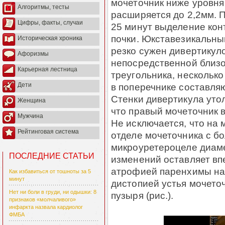
мочеточник ниже уровня
Алгоритмы, тесты
расширяется до 2,2мм. П
Цифры, факты, случаи
25 минут выделение кон
почки. Юкставезикальны
Историческая хроника
резко сужен дивертикул
Афоризмы
непосредственной близо
Карьерная лестница
треугольника, несколько
в поперечнике составляю
Дети
Стенки дивертикула уто
Женщина
что правый мочеточник 
Мужчина
Не исключается, что на
Рейтинговая система
отделе мочеточника с б
микроуретероцеле диаме
ПОСЛЕДНИЕ СТАТЬИ
изменений оставляет вп
атрофией паренхимы на
Как избавиться от тошноты за 5
минут
дистопией устья мочеточ
Нет ни боли в груди, ни одышки: 8
пузыря (рис.).
признаков «молчаливого»
инфаркта назвала кардиолог
ФМБА