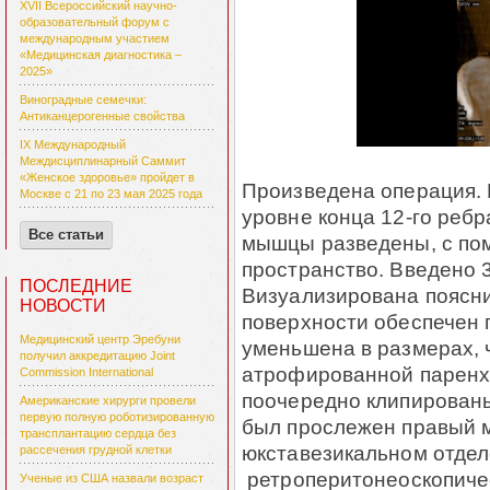
XVII Всероссийский научно-
образовательный форум с
международным участием
«Медицинская диагностика –
2025»
Виноградные семечки:
Антиканцерогенные свойства
IX Международный
Междисциплинарный Саммит
«Женское здоровье» пройдет в
Произведена операция. 
Москве с 21 по 23 мая 2025 года
уровне конца 12-го ребр
Все статьи
мышцы разведены, с по
пространство. Введено 
ПОСЛЕДНИЕ
Визуализирована поясн
НОВОСТИ
поверхности обеспечен п
Медицинский центр Эребуни
уменьшена в размерах, 
получил аккредитацию Joint
атрофированной паренх
Commission International
поочередно клипированы
Американские хирурги провели
первую полную роботизированную
был прослежен правый м
трансплантацию сердца без
юкставезикальном отдел
рассечения грудной клетки
ретроперитонеоскопиче
Ученые из США назвали возраст