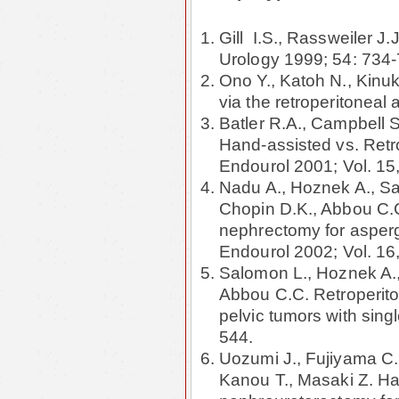
Gill I.S., Rassweiler J
Urology 1999; 54: 734-
Ono Y., Katoh N., Kinu
via the retroperitoneal
Batler R.A., Campbell 
Hand-assisted vs. Retr
Endourol 2001; Vol. 15
Nadu A., Hoznek A., Sal
Chopin D.K., Abbou C.C
nephrectomy for aspergi
Endourol 200
2
; Vol. 1
6
Salomon L., Hoznek A.,
Abbou C.C. Retroperito
pelvic tumors with single
544
.
Uozumi J., Fujiyama C.,
Kanou T., Masaki Z. Ha