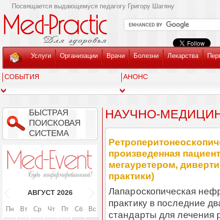
Посвящается выдающемуся педагогу Григору Шагяну
Услуги
Организации
Врачи
Болезни
Лекарства
Пер
СОБЫТИЯ
АНОНС
НАУЧНО-МЕДИЦИН
БЫСТРАЯ
ПОИСКОВАЯ
СИСТЕМА
Ретроперитонеоскопич
произведенная пациент
мегауретером, диверти
практики)
Лапароскопическая нефр
АВГУСТ
2026
практику в последние д
Пн
Вт
Ср
Чт
Пт
Сб
Вс
стандарты для лечения 