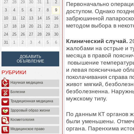
27
28
29
30
31
1
2
Первоначально операци
3
4
5
6
7
8
9
доступом. Однако поздн
забрюшинной лапароскоп
10
11
12
13
14
15
16
методом выбора в некот
17
18
19
20
21
22
23
24
25
26
27
28
29
30
Клинический случай
.
20
31
1
2
3
4
5
6
жалобами на острые и т
месяца в правой поясни
ДОБАВИТЬ
ОБЪЯВЛЕНИЕ
повышение температур
и левая поясничные обл
РУБРИКИ
поколачивания справа п
Научная медицина
живот мягкий, безболезн
безболезненна. Наружн
Болезни
мужскому типу.
Традиционная медицина
Здоровый образ жизни
По данным КТ органов ж
Косметология
были уменьшены. Отмеч
органа. Паренхима исто
Медицинское право