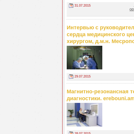
31.07.2015
ор
Интервью с руководител
сердца медицинского це
хирургом, д.м.н. Месро
29.07.2015
Магнитно-резонансная 
диагностики. erebouni.a
28.07.2015