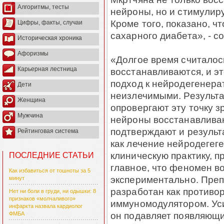
Алгоритмы, тесты
нейроны, но и стимулир
Кроме того, показано, ч
Цифры, факты, случаи
сахарного диабета», - 
Историческая хроника
Афоризмы
«Долгое время считалось
Карьерная лестница
восстанавливаются, и 
подход к нейродегенера
Дети
неизлечимыми. Результ
Женщина
опровергают эту точку 
Мужчина
нейроны восстанавливают
подтверждают и результ
Рейтинговая система
как лечение нейродегег
клиническую практику, 
ПОСЛЕДНИЕ СТАТЬИ
главное, что феномен в
Как избавиться от тошноты за 5
экспериментально. Преп
минут
разработан как противо
Нет ни боли в груди, ни одышки: 8
признаков «молчаливого»
иммуномодулятором. Ус
инфаркта назвала кардиолог
он подавляет появляющи
ФМБА