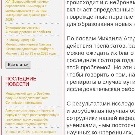
происходит и с нейрона
XVII Всероссийский научно-
образовательный форум с
включает определенные
международным участием
поврежденные нервные к
«Медицинская диагностика –
2025»
для образования новых 
Виноградные семечки:
Антиканцерогенные свойства
По словам Михаила Агад
IX Международный
действия препаратов, р
Междисциплинарный Саммит
«Женское здоровье» пройдет в
можно ожидать их благо
Москве с 21 по 23 мая 2025 года
последние полтора года
Все статьи
этой проблемой. Но эти
чтобы говорить о том, 
ПОСЛЕДНИЕ
препараты в случае аут
НОВОСТИ
исследовательская работ
Медицинский центр Эребуни
получил аккредитацию Joint
С результатами исследо
Commission International
и зарубежная научная об
Американские хирурги провели
первую полную роботизированную
сотрудники нашей кафе
трансплантацию сердца без
учениками, - мы постоя
рассечения грудной клетки
научных конференциях, 
Ученые из США назвали возраст