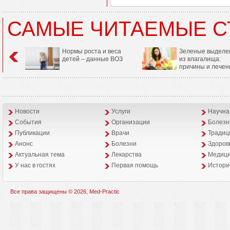
САМЫЕ ЧИТАЕМЫЕ С
Нормы роста и веса
Зеленые выделе
детей – данные ВОЗ
из влагалища:
причины и лечен
Новости
Услуги
Научна
События
Организации
Болезн
Публикации
Врачи
Традиц
Анонс
Болезни
Здоров
Aктуальная тема
Лекарства
Медици
У нас в гостях
Первая помощь
Истори
Все права защищены © 2026, Med-Practic