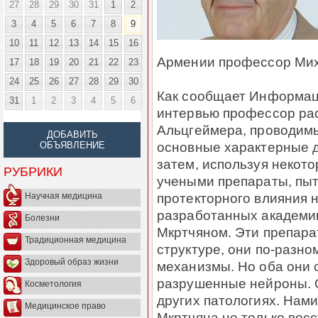
27
28
29
30
31
1
2
3
4
5
6
7
8
9
10
11
12
13
14
15
16
Армении профессор Мих
17
18
19
20
21
22
23
24
25
26
27
28
29
30
Как сообщает Информац
31
1
2
3
4
5
6
интервью профессор рас
Альцгеймера, проводим
ДОБАВИТЬ
основные характерные д
ОБЪЯВЛЕНИЕ
затем, используя некот
РУБРИКИ
учеными препараты, пыт
протекторного влияния н
Научная медицина
разработанных академи
Болезни
Мкртчяном. Эти препара
Традиционная медицина
структуре, они по-разн
Здоровый образ жизни
механизмы. Но оба они 
разрушенные нейроны. 
Косметология
других патологиях. Нами
Медицинское право
Мкртчяна не только вос