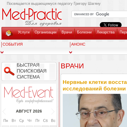
Посвящается выдающемуся педагогу Григору Шагяну
Услуги
Организации
Врачи
Болезни
Лекарства
Пер
СОБЫТИЯ
АНОНС
ВРАЧИ
БЫСТРАЯ
ПОИСКОВАЯ
СИСТЕМА
Нервные клетки восст
исследований болезни
АВГУСТ
2026
Пн
Вт
Ср
Чт
Пт
Сб
Вс