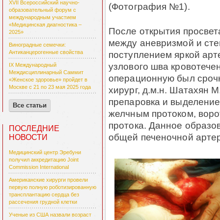
XVII Всероссийский научно-
(Фотография №1).
образовательный форум с
международным участием
«Медицинская диагностика –
После открытия просвет
2025»
между аневризмой и сте
Виноградные семечки:
поступлением яркой арт
Антиканцерогенные свойства
узлового шва кровотече
IX Международный
Междисциплинарный Саммит
операционную был сроч
«Женское здоровье» пройдет в
Москве с 21 по 23 мая 2025 года
хирург, д.м.н. Шатахян 
препаровка и выделение
Все статьи
желчным протоком, воро
протока. Данное образо
ПОСЛЕДНИЕ
общей печеночной арте
НОВОСТИ
Медицинский центр Эребуни
получил аккредитацию Joint
Commission International
Американские хирурги провели
первую полную роботизированную
трансплантацию сердца без
рассечения грудной клетки
Ученые из США назвали возраст