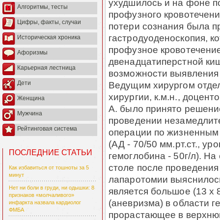
ухудшилось и на фоне п
Алгоритмы, тесты
профузного кровотечени
Цифры, факты, случаи
потери сознания была п
гастродуоденоскопия, к
Историческая хроника
профузное кровотечение
Афоризмы
двенадцатиперстной киш
Карьерная лестница
возможности выявления 
Ведущим хирургом отде
Дети
хирургии, к.м.н., доцен
Женщина
А. было принято решени
Мужчина
проведении незамедлит
Рейтинговая система
операции по жизненным
(АД - 70/50 мм.рт.ст., ур
ПОСЛЕДНИЕ СТАТЬИ
гемоглобина - 50г/л). Н
столе после проведения
Как избавиться от тошноты за 5
минут
лапаротомии выяснилось
Нет ни боли в груди, ни одышки: 8
является большое (13 х
признаков «молчаливого»
(аневризма) в области г
инфаркта назвала кардиолог
ФМБА
прорастающее в верхню