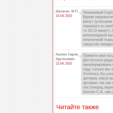
Шатахян. М.П.
Уважаемый Серге
14.04.2015
Время пережатия
минут (учитывая
пережата по нео
то 10-12 минут),
ретроградный кр
печеночной ткань
закрытие лапарот
Акопян Сергей
Примите мои поз
Арутюнович
Достаточно редк
13.04.2015
прооперирована 
году, только мы
Хотелось бы узн
артерии, какое 
артерии, так как
постоперац.пери
Акопян С.А. зав.
Читайте также