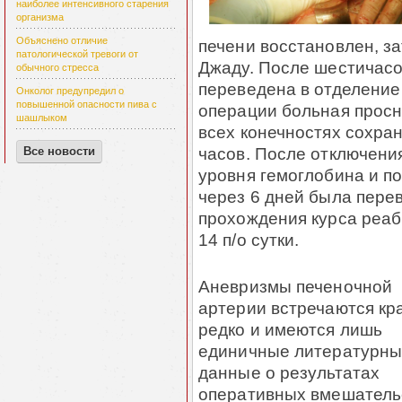
наиболее интенсивного старения
организма
Объяснено отличие
печени восстановлен, з
патологической тревоги от
Джаду. После шестичас
обычного стресса
переведена в отделение
Онколог предупредил о
повышенной опасности пива с
операции больная просн
шашлыком
всех конечностях сохра
часов. После отключени
Все новости
уровня гемоглобина и 
через 6 дней была пере
прохождения курса реаб
14 п/о сутки.
Аневризмы печеночной
артерии встречаются кр
редко и имеются лишь
единичные литературн
данные о результатах
оперативных вмешатель