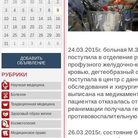
27
28
29
30
31
1
2
3
4
5
6
7
8
9
10
11
12
13
14
15
16
17
18
19
20
21
22
23
24
25
26
27
28
29
30
31
1
2
3
4
5
6
24.03.2015г. больная М.
поступила в отделение 
ДОБАВИТЬ
ОБЪЯВЛЕНИЕ
профузного желудочно-к
кровью, дегтеобразный с
РУБРИКИ
поступала в центр с да
Научная медицина
обследования и хирурги
выписана на медикамен
Болезни
пациентка отказалась от
Традиционная медицина
реанимации получала г
Здоровый образ жизни
противовоспалительную
Косметология
26.03.2015г. состояние 
Медицинское право