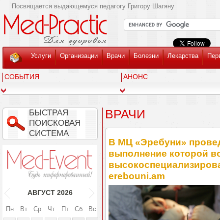
Посвящается выдающемуся педагогу Григору Шагяну
Услуги
Организации
Врачи
Болезни
Лекарства
Пер
СОБЫТИЯ
АНОНС
ВРАЧИ
БЫСТРАЯ
ПОИСКОВАЯ
СИСТЕМА
В МЦ «Эребуни» провед
выполнение которой в
высокоспециализирова
erebouni.am
АВГУСТ
2026
Пн
Вт
Ср
Чт
Пт
Сб
Вс