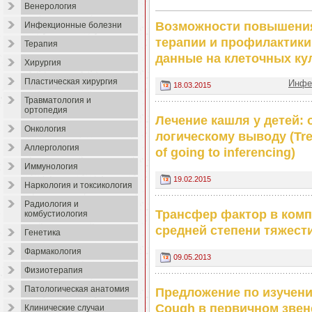
Венерология
Возможности повышени
Инфекционные болезни
терапии и профилактик
Терапия
данные на клеточных ку
Хирургия
Пластическая хирургия
Инфе
18.03.2015
Травматология и
ортопедия
Лечение кашля у детей: 
Онкология
логическому выводу (Trea
Аллергология
of going to inferencing)
Иммунология
19.02.2015
Наркология и токсикология
Радиология и
Трансфер фактор в ком
комбустиология
средней степени тяжест
Генетика
Фармакология
09.05.2013
Физиотерапия
Патологическая анатомия
Предложение по изучени
Cough в первичном звен
Клинические случаи