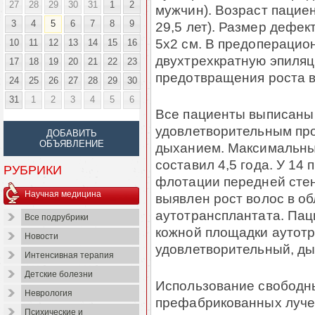
27
28
29
30
31
1
2
мужчин). Возраст пациен
3
4
5
6
7
8
9
29,5 лет). Размер дефек
5х2 см. В предоперацио
10
11
12
13
14
15
16
двухтрехкратную эпиляц
17
18
19
20
21
22
23
предотвращения роста в
24
25
26
27
28
29
30
31
1
2
3
4
5
6
Все пациенты выписаны 
удовлетворительным про
ДОБАВИТЬ
ОБЪЯВЛЕНИЕ
дыханием. Максимальны
составил 4,5 года. У 14
РУБРИКИ
флотации передней стен
Научная медицина
выявлен рост волос в о
аутотрансплантата. Па
Все подрубрики
кожной площадки аутотр
Новости
удовлетворительный, д
Интенсивная терапия
Детские болезни
Использование свободн
Неврология
префабрикованных луче
Психические и