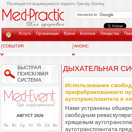
Посвящается выдающемуся педагогу Григору Шагяну
Услуги
Организации
Врачи
Болезни
Лекарства
Пер
СОБЫТИЯ
АНОНС
ДЫХАТЕЛЬНАЯ С
БЫСТРАЯ
ПОИСКОВАЯ
СИСТЕМА
Использование свобод
префабрикованного лу
аутотрансплантата в х
Нами устранены обширн
свободным реваскуляри
АВГУСТ
2026
хрящевым аутотранспла
Пн
Вт
Ср
Чт
Пт
Сб
Вс
аутотрансплантата пред