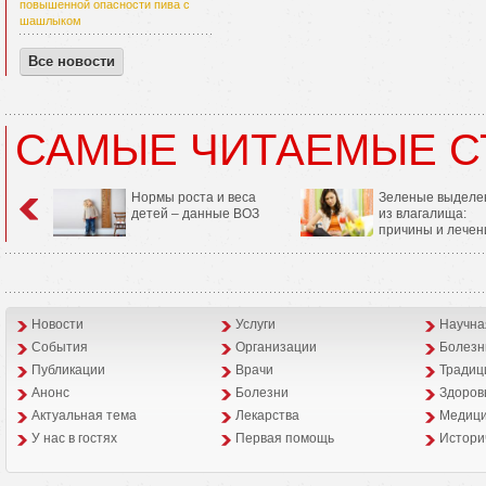
повышенной опасности пива с
шашлыком
Все новости
САМЫЕ ЧИТАЕМЫЕ С
Нормы роста и веса
Зеленые выделе
детей – данные ВОЗ
из влагалища:
причины и лечен
Новости
Услуги
Научна
События
Организации
Болезн
Публикации
Врачи
Традиц
Анонс
Болезни
Здоров
Aктуальная тема
Лекарства
Медици
У нас в гостях
Первая помощь
Истори