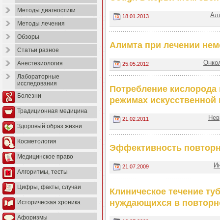
Методы диагностики
Ал
18.01.2013
Методы лечения
Обзоры
Алимта при лечении нем
Статьи разное
Онко
Анестезиология
25.05.2012
Лабораторные
исследования
Потребление кислорода
Болезни
режимах искусственной 
Традиционная медицина
Нев
21.02.2011
Здоровый образ жизни
Косметология
Эффективность повторно
Медицинское право
И
21.07.2009
Алгоритмы, тесты
Цифры, факты, случаи
Клиническое течение туб
нуждающихся в повторн
Историческая хроника
Афоризмы