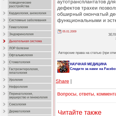
аутотрансплантатов для
поведенческие
расстройства
дефектов трахеи позвол
обширный окончатый де
Кардиология, ангиология
функциональными и эсте
Системные заболевания
Гематология
05.01.2009
Эндокринология
ЗЕЛЯ
Дыхательная система
ЛОР болезни
Авторские права на статью (при отм
Офтальмология
Стоматология
НАУЧНАЯ МЕДИЦИНА
Следите за нами
на Facebo
Гастроэнтерология,
гепатология
Урология
Share
|
Нефрология
Вопросы, ответы, коммент
Перинатология,
акушерство и гинекология
Сексология
Читайте также
Дерматология