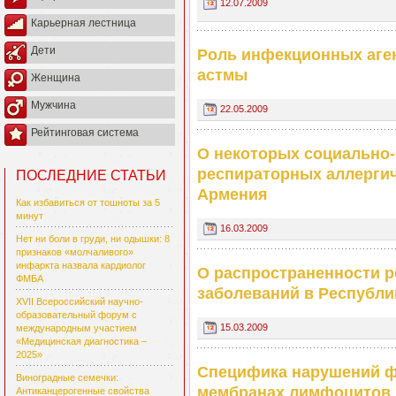
12.07.2009
Карьерная лестница
Дети
Роль инфекционных аге
астмы
Женщина
Мужчина
22.05.2009
Рейтинговая система
О некоторых социально-
респираторных аллергич
ПОСЛЕДНИЕ СТАТЬИ
Армения
Как избавиться от тошноты за 5
минут
16.03.2009
Нет ни боли в груди, ни одышки: 8
признаков «молчаливого»
инфаркта назвала кардиолог
О распространенности р
ФМБА
заболеваний в Республи
XVII Всероссийский научно-
образовательный форум с
15.03.2009
международным участием
«Медицинская диагностика –
2025»
Специфика нарушений ф
Виноградные семечки:
мембранах лимфоцитов 
Антиканцерогенные свойства