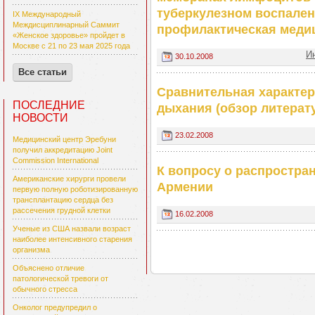
туберкулезном воспален
IX Международный
Междисциплинарный Саммит
профилактическая меди
«Женское здоровье» пройдет в
Москве с 21 по 23 мая 2025 года
И
30.10.2008
Все статьи
Сравнительная характе
ПОСЛЕДНИЕ
дыхания (обзор литерат
НОВОСТИ
23.02.2008
Медицинский центр Эребуни
получил аккредитацию Joint
Commission International
К вопросу о распростра
Американские хирурги провели
Армении
первую полную роботизированную
трансплантацию сердца без
рассечения грудной клетки
16.02.2008
Ученые из США назвали возраст
наиболее интенсивного старения
организма
Объяснено отличие
патологической тревоги от
обычного стресса
Онколог предупредил о