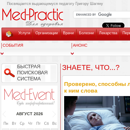
Посвящается выдающемуся педагогу Григору Шагяну
Услуги
Организации
Врачи
Болезни
Лекарства
Пер
СОБЫТИЯ
АНОНС
ЗНАЕТЕ, ЧТО...?
БЫСТРАЯ
ПОИСКОВАЯ
СИСТЕМА
Проверено, способны
к ним слова
АВГУСТ
2026
Пн
Вт
Ср
Чт
Пт
Сб
Вс