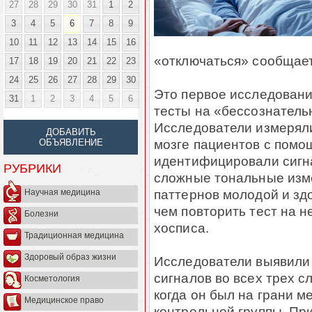
27
28
29
30
31
1
2
3
4
5
6
7
8
9
10
11
12
13
14
15
16
«отключаться» сообщает
17
18
19
20
21
22
23
24
25
26
27
28
29
30
Это первое исследовани
31
1
2
3
4
5
6
тесты на «бессознатель
Исследователи измеряли
ДОБАВИТЬ
мозге пациентов с помо
ОБЪЯВЛЕНИЕ
идентифицировали сигна
РУБРИКИ
сложные тональные изм
паттернов молодой и зд
Научная медицина
чем повторить тест на 
Болезни
хосписа.
Традиционная медицина
Здоровый образ жизни
Исследователи выявили 
сигналов во всех трех с
Косметология
когда он был на грани м
Медицинское право
контрольной группы. Пр