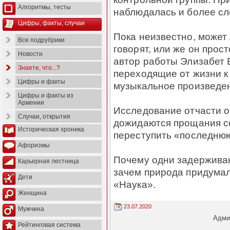
Алгоритмы, тесты
наблюдалась и более сл
Цифры, факты, случаи
Пока неизвестно, может 
Все подрубрики
говорят, или же он про
Новости
автор работы Элизабет 
Знаете, что...?
переходящие от жизни к
Цифры и факты
музыкальное произведе
Цифры и факты из
Армении
Исследование отчасти о
Случаи, открытия
дожидаются прощания со
Историческая хроника
переступить «последнюю
Афоризмы
Почему одни задерживают
Карьерная лестница
зачем природа придумал
Дети
«Наука».
Женщина
23.07.2020
Мужчина
Админ
Рейтинговая система