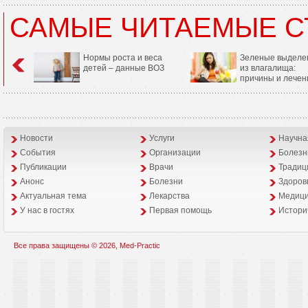
САМЫЕ ЧИТАЕМЫЕ С
Нормы роста и веса
Зеленые выделе
детей – данные ВОЗ
из влагалища:
причины и лечен
Новости
Услуги
Научна
События
Организации
Болезн
Публикации
Врачи
Традиц
Анонс
Болезни
Здоров
Aктуальная тема
Лекарства
Медици
У нас в гостях
Первая помощь
Истори
Все права защищены © 2026, Med-Practic