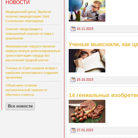
НОВОСТИ
Медицинский центр Эребуни
получил аккредитацию Joint
Commission International
15.11.2023
Онколог предупредил о
повышенной опасности пива с
шашлыком
Ученые выяснили, как ц
Американские хирурги провели
первую полную роботизированную
трансплантацию сердца без
рассечения грудной клетки
Ученые из США назвали возраст
наиболее интенсивного старения
организма
25.10.2023
Объяснено отличие
патологической тревоги от
14 гениальных изобрете
обычного стресса
Все новости
27.01.2022