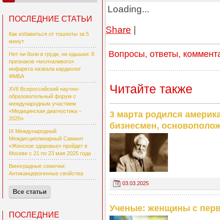
Loading...
ПОСЛЕДНИЕ СТАТЬИ
Share
|
Как избавиться от тошноты за 5
минут
Вопросы, ответы, коммент
Нет ни боли в груди, ни одышки: 8
признаков «молчаливого»
инфаркта назвала кардиолог
ФМБА
Читайте также
XVII Всероссийский научно-
образовательный форум с
международным участием
«Медицинская диагностика –
3 марта родился америк
2025»
бизнесмен, основополо
IX Международный
Междисциплинарный Саммит
«Женское здоровье» пройдет в
Москве с 21 по 23 мая 2025 года
Виноградные семечки:
Антиканцерогенные свойства
03.03.2025
Все статьи
Ученые: женщины с перв
ПОСЛЕДНИЕ