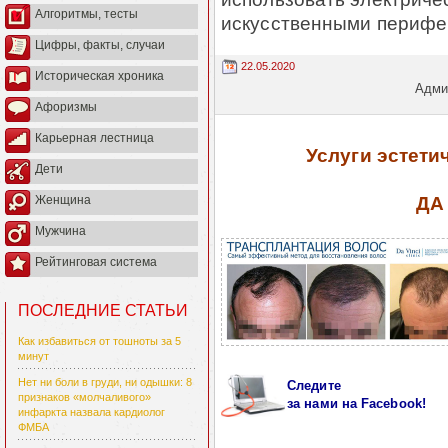
Алгоритмы, тесты
искусственными перифе
Цифры, факты, случаи
22.05.2020
Историческая хроника
Админ
Афоризмы
Карьерная лестница
Услуги эстет
Дети
ДА
Женщина
Мужчина
Рейтинговая система
ПОСЛЕДНИЕ СТАТЬИ
Как избавиться от тошноты за 5
минут
Нет ни боли в груди, ни одышки: 8
Следите
признаков «молчаливого»
за нами на Facebook!
инфаркта назвала кардиолог
ФМБА