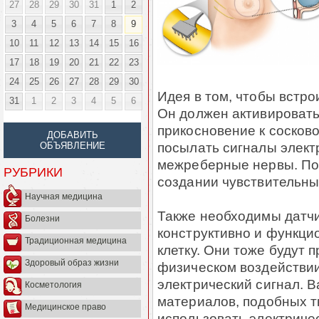
27
28
29
30
31
1
2
3
4
5
6
7
8
9
10
11
12
13
14
15
16
17
18
19
20
21
22
23
24
25
26
27
28
29
30
Идея в том, чтобы встро
31
1
2
3
4
5
6
Он должен активировать
прикосновение к сосков
ДОБАВИТЬ
посылать сигналы элект
ОБЪЯВЛЕНИЕ
межреберные нервы. Пох
РУБРИКИ
создании чувствительны
Научная медицина
Также необходимы датчи
Болезни
конструктивно и функци
Традиционная медицина
клетку. Они тоже будут
Здоровый образ жизни
физическом воздействии
электрический сигнал. В
Косметология
материалов, подобных т
Медицинское право
использовать электричес