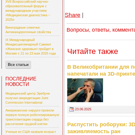
XVII Всероссийский научно-
образовательный форум с
международным участием
Share
|
«Медицинская диагностика –
2025»
Виноградные семечки:
Вопросы, ответы, коммент
Антиканцерогенные свойства
IX Международный
Междисциплинарный Саммит
Читайте также
«Женское здоровье» пройдет в
Москве с 21 по 23 мая 2025 года
Все статьи
В Великобритании для п
напечатали на 3D-принте
ПОСЛЕДНИЕ
НОВОСТИ
Медицинский центр Эребуни
получил аккредитацию Joint
Commission International
23.06.2025
Американские хирурги провели
первую полную роботизированную
трансплантацию сердца без
Распустить роборуки: 3
рассечения грудной клетки
заживляемость ран
Ученые из США назвали возраст