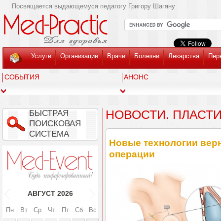
Посвящается выдающемуся педагогу Григору Шагяну
Услуги
Организации
Врачи
Болезни
Лекарства
Пер
СОБЫТИЯ
АНОНС
НОВОСТИ. ПЛАСТ
БЫСТРАЯ
ПОИСКОВАЯ
СИСТЕМА
Новые технологии верн
операции
АВГУСТ
2026
Пн
Вт
Ср
Чт
Пт
Сб
Вс