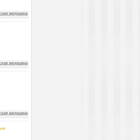
ская медицина
ская медицина
ская медицина
дью