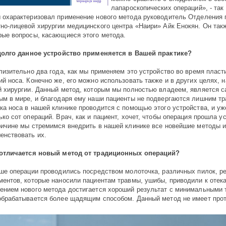
лапароскопических операций», - так
 охарактеризовал применение нового метода руководитель Отделения 
но-лицевой хирургии медицинского центра «Наири» Айк Енокян. Он так
рые вопросы, касающиеся этого метода.
долго данное устройство применяется в Вашей практике?
лизительно два года, как мы применяем это устройство во время пласт
ий носа. Конечно же, его можно использовать также и в других целях, н
й хирургии. Данный метод, которым мы полностью владеем, является 
ым в мире, и благодаря ему наши пациенты не подвергаются лишним т
ка носа в нашей клинике проводится с помощью этого устройства, и у
ько сот операций. Врач, как и пациент, хочет, чтобы операция прошла у
ричине мы стремимся внедрить в нашей клинике все новейшие методы 
енствовать их.
отличается новый метод от традиционных операций?
ше операции проводились посредством молоточка, различных пилок, 
ментов, которые наносили пациентам травмы, ушибы, приводили к отек
ением нового метода достигается хороший результат с минимальными 
обрабатывается более щадящим способом. Данный метод не имеет про