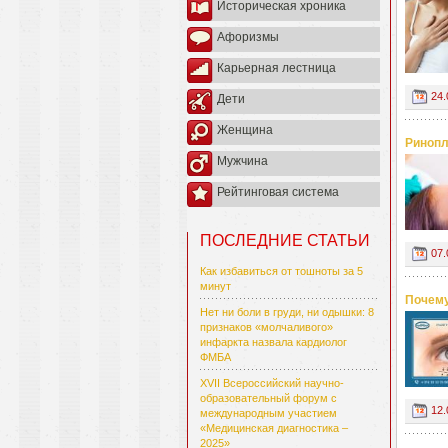
Историческая хроника
Афоризмы
Карьерная лестница
24.
Дети
Женщина
Ринопл
Мужчина
Рейтинговая система
ПОСЛЕДНИЕ СТАТЬИ
07.
Как избавиться от тошноты за 5
минут
Почему
Нет ни боли в груди, ни одышки: 8
признаков «молчаливого»
инфаркта назвала кардиолог
ФМБА
XVII Всероссийский научно-
образовательный форум с
12.
международным участием
«Медицинская диагностика –
2025»