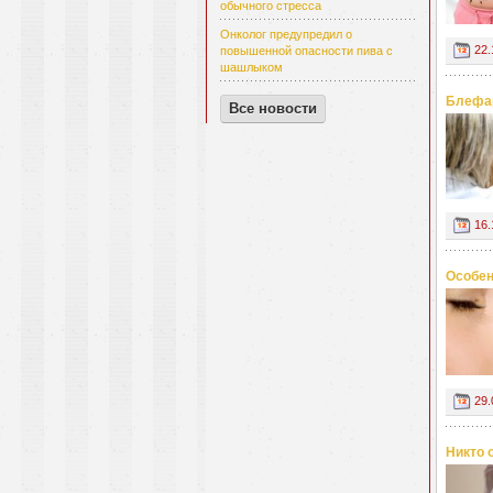
обычного стресса
Онколог предупредил о
22.
повышенной опасности пива с
шашлыком
Блефар
Все новости
16.
Особен
29.
Никто 