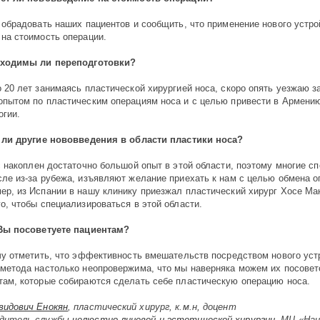
 обрадовать наших пациентов и сообщить, что применение нового устро
 на стоимость операции.
бходимы ли переподготовки?
о 20 лет занимаясь пластической хирургией носа, скоро опять уезжаю з
опытом по пластическим операциям носа и с целью привести в Армени
огии.
 ли другие нововведения в области пластики носа?
с накоплен достаточно большой опыт в этой области, поэтому многие сп
сле из-за рубежа, изъявляют желание приехать к нам с целью обмена о
ер, из Испании в нашу клинику приезжал пластический хирург Хосе М
го, чтобы специализироваться в этой области.
Вы посоветуете пациентам?
чу отметить, что эффективность вмешательств посредством нового уст
 метода настолько неопровержима, что мы наверняка можем их посовет
там, которые собираются сделать себе пластическую операцию носа.
видович Енокян
, пластический хирург, к.м.н, доцент
одитель службы
челюстно-лицевой и эстетической хирургии
МЦ «Наи