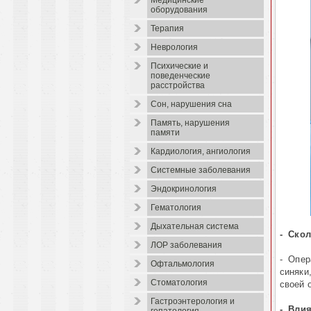
Медицинские
оборудования
Терапия
Неврология
Психические и
поведенческие
расстройства
Сон, нарушения сна
Память, нарушения
памяти
Кардиология, ангиология
Системные заболевания
Эндокринология
Гематология
Дыхательная система
- Скол
ЛОР заболевания
- Опер
Офтальмология
синяки
Стоматология
своей 
Гастроэнтерология и
- Влия