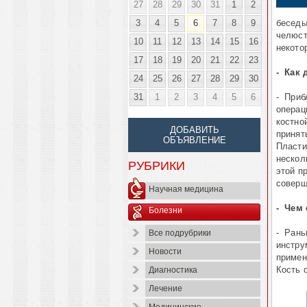
27
28
29
30
31
1
2
3
4
5
6
7
8
9
беседы
челюст
10
11
12
13
14
15
16
некото
17
18
19
20
21
22
23
- Как 
24
25
26
27
28
29
30
31
1
2
3
4
5
6
- Приб
операц
костно
ДОБАВИТЬ
принят
ОБЪЯВЛЕНИЕ
Пласти
нескол
РУБРИКИ
этой п
соверш
Научная медицина
- Чем 
Болезни
- Рань
Все подрубрики
инстру
Новости
примен
Кость 
Диагностика
Лечение