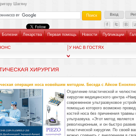
ригору Шагяну
Вход
Ре
Болезни
Лекарства
Первая помощь
Новости
Публикации
Гал
НОНС
У НАС В ГОСТЯХ
ТИЧЕСКАЯ ХИРУРГИЯ
ческая операция носа новейшим методом. Беседа с Айком Енокян
Отделение пластической и челюстн
хирургии медицинского центра «Наи
современное ультразвуковое устрой
помощью которого возможно провед
костей носа без причинения травмы
ультразвука. «Этот метод является
революционным, и он быстро развив
пластической хирургии. По своей ва
можно сравнить с внедрением в сво