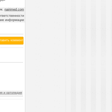
ик.
nairimed.com
ответственности
ние информации
ия и ортопедия