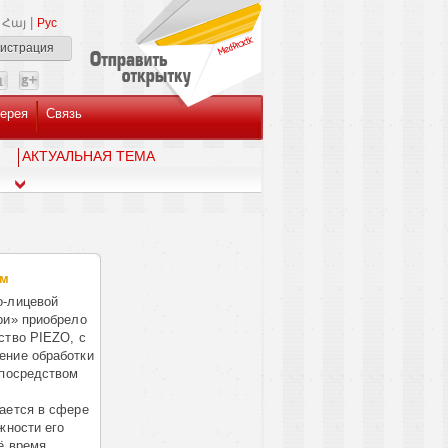
|
Հայ
Рус
гистрация
ерея
Связь
AКТУАЛЬНАЯ ТЕМА
ом
о-лицевой
ри» приобрело
ство PIEZO, с
ение обработки
 посредством
ается в сфере
жности его
ё время