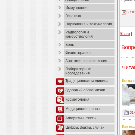
Иммунология
27.0
Генетика
Наркология и токсикология
Радиология и
Share
|
комбустиология
Боль
Вопр
Физиотерапия
Анатомия и физиология
Чита
Лабораторные
исследования
Когда 
Традиционная медицина
Здоровый образ жизни
Косметология
Медицинское право
31.
Алгоритмы, тесты
Как по
Цифры, факты, случаи