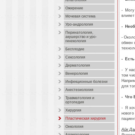
гепатология
Ожирение
- Могу
влияет
Мочевая система
Уро-андрология
- Нео
Перинатология,
акушерство и уро-
- Окол
гинекология
обмен 
технол
Бесплодие
Сексология
- Есть
Дерматология
- У на
Венерология
том чи
Наприм
Инфекционные болезни
для то
Анестезиология
- Что 
Травматология и
ортопедия
- Я хо
Хирургия
нового
пациен
Пластическая хирургия
Онкология
Айк Да
Руков
Аллергология