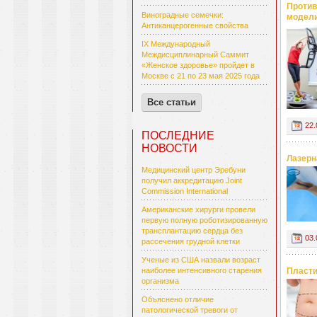
Против
Виноградные семечки:
модел
Антиканцерогенные свойства
IX Международный
Междисциплинарный Саммит
«Женское здоровье» пройдет в
Москве с 21 по 23 мая 2025 года
Все статьи
22.
ПОСЛЕДНИЕ
НОВОСТИ
Лазерн
Медицинский центр Эребуни
получил аккредитацию Joint
Commission International
Американские хирурги провели
первую полную роботизированную
трансплантацию сердца без
03.
рассечения грудной клетки
Ученые из США назвали возраст
наиболее интенсивного старения
Пласти
организма
Объяснено отличие
патологической тревоги от