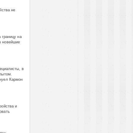
йства не
а границу на
ю новейшие
ециалисты, в
пытом.
ануел Кармон
ройства и
овать
ри»