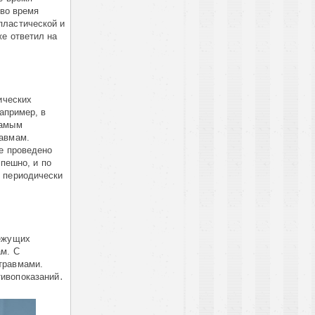
 во время
пластической и
же ответил на
ических
апример, в
самым
равмам.
же проведено
спешно, и по
и периодически
режущих
ам. С
травмами.
тивопоказаний․