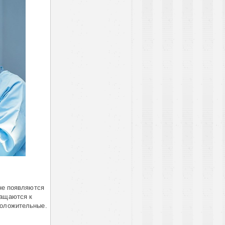
 не появляются
ращаются к
положительные.