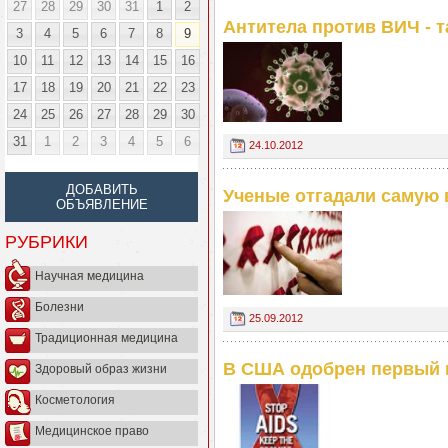
27
28
29
30
31
1
2
Антитела против ВИЧ - 
3
4
5
6
7
8
9
10
11
12
13
14
15
16
17
18
19
20
21
22
23
24
25
26
27
28
29
30
31
1
2
3
4
5
6
24.10.2012
ДОБАВИТЬ
Ученые отгадали самую 
ОБЪЯВЛЕНИЕ
РУБРИКИ
Научная медицина
Болезни
25.09.2012
Традиционная медицина
В США одобрен первый 
Здоровый образ жизни
Косметология
Медицинское право