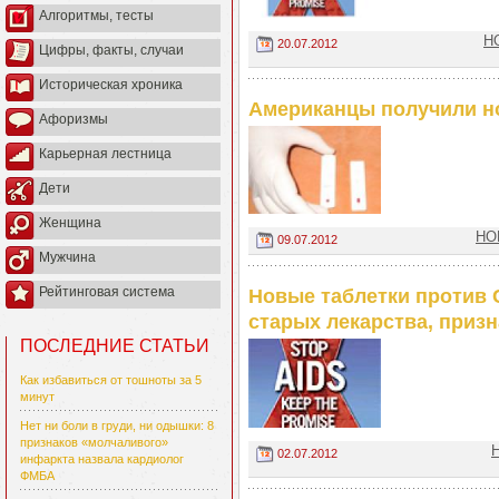
Алгоритмы, тесты
Н
20.07.2012
Цифры, факты, случаи
Историческая хроника
Американцы получили н
Афоризмы
Карьерная лестница
Дети
Женщина
НО
09.07.2012
Мужчина
Рейтинговая система
Новые таблетки против 
старых лекарства, при
ПОСЛЕДНИЕ СТАТЬИ
Как избавиться от тошноты за 5
минут
Нет ни боли в груди, ни одышки: 8
признаков «молчаливого»
02.07.2012
инфаркта назвала кардиолог
ФМБА