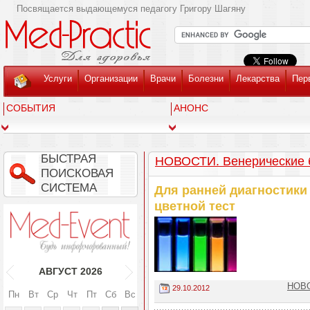
Посвящается выдающемуся педагогу Григору Шагяну
Услуги
Организации
Врачи
Болезни
Лекарства
Пер
СОБЫТИЯ
АНОНС
БЫСТРАЯ
НОВОСТИ. Венерические 
ПОИСКОВАЯ
СИСТЕМА
Для ранней диагностики
цветной тест
АВГУСТ
2026
НОВО
29.10.2012
Пн
Вт
Ср
Чт
Пт
Сб
Вс