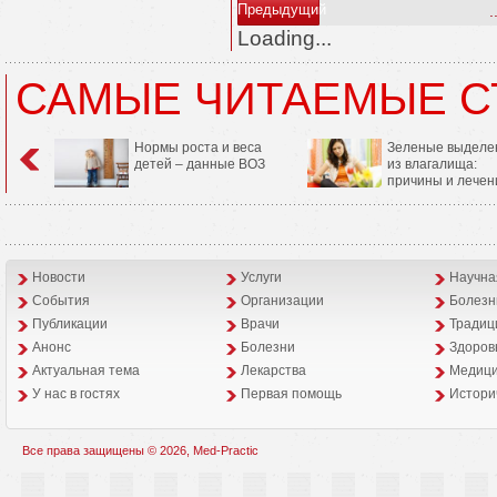
Предыдущий
.
Loading...
САМЫЕ ЧИТАЕМЫЕ С
Нормы роста и веса
Зеленые выделе
детей – данные ВОЗ
из влагалища:
причины и лечен
Новости
Услуги
Научна
События
Организации
Болезн
Публикации
Врачи
Традиц
Анонс
Болезни
Здоров
Aктуальная тема
Лекарства
Медици
У нас в гостях
Первая помощь
Истори
Все права защищены © 2026, Med-Practic