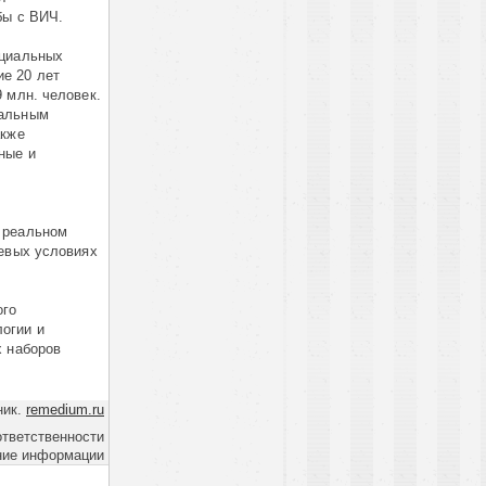
бы с ВИЧ.
оциальных
е 20 лет
 млн. человек.
сальным
акже
ные и
 реальном
левых условиях
ого
огии и
х наборов
ник.
remedium.ru
ответственности
ние информации