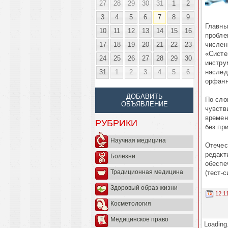
27
28
29
30
31
1
2
3
4
5
6
7
8
9
Главны
10
11
12
13
14
15
16
пробле
17
18
19
20
21
22
23
числен
«Систе
24
25
26
27
28
29
30
инстру
31
1
2
3
4
5
6
наслед
орфанн
ДОБАВИТЬ
По сло
ОБЪЯВЛЕНИЕ
чувств
времен
РУБРИКИ
без пр
Научная медицина
Отечес
редакт
Болезни
обеспе
Традиционная медицина
(тест-
Здоровый образ жизни
12.1
Косметология
Медицинское право
Loading.