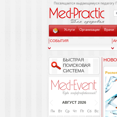
Посвящается выдающемуся педагогу Г
Услуги
Организации
Врачи
СОБЫТИЯ
А
НОВО
БЫСТРАЯ
ПОИСКОВАЯ
СИСТЕМА
Роспот
АВГУСТ
2026
Пн
Вт
Ср
Чт
Пт
Сб
Вс