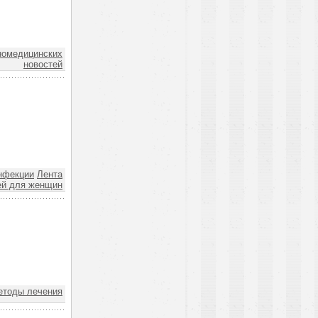
номедицинских
новостей
нфекции
Лента
ей для женщин
тоды лечения