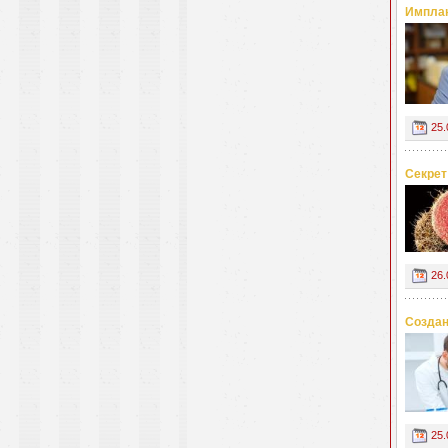
Имплан
25.
Секрет
26.
Создан
25.