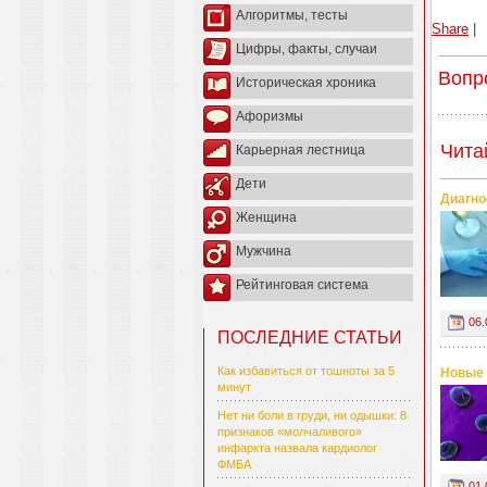
Алгоритмы, тесты
Share
|
Цифры, факты, случаи
Вопр
Историческая хроника
Афоризмы
Чита
Карьерная лестница
Дети
Диагно
Женщина
Мужчина
Рейтинговая система
06.
ПОСЛЕДНИЕ СТАТЬИ
Как избавиться от тошноты за 5
Новые 
минут
Нет ни боли в груди, ни одышки: 8
признаков «молчаливого»
инфаркта назвала кардиолог
ФМБА
01.