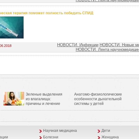
ческая терапия поможет полность победить СПИД
НОВОСТИ. Инфекции
НОВОСТИ. Новые ме
06.2018
НОВОСТИ. Лента научномедицин
Зеленые выделения
Анатомо-физиологические
из влагалища:
особенности дыхательной
причины и лечение
системы у детей
Научная медицина
Дети
ации
Болезни
Женщина