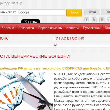
ригору Шагяну
Вход
Ре
Болезни
Лекарства
Первая помощь
Новости
Публикации
Гал
НОНС
У НАС В ГОСТЯХ
СТИ. ВЕНЕРИЧЕСКИЕ БОЛЕЗНИ
ребнадзор РФ использует технологию CRISPRICAS для борьбы с В
ФБУН ЦНИИ эпидемиологии Роспотр
разработал собственную платформу
производству компонентов системы
редактирования генома CRISPR и п
российский патент на свое изобрете
Специалисты института готовят заяв
Международное патентное ведомств
рассказала руководитель Роспотре
Попова. По ее словам, система буд