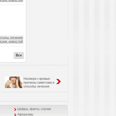
тоды лечения
ских новостей
Все
Насморк с кровью:
Анатомо-физиологические
причины симптома и
особенности сердечно-
способы лечения
сосудистой системы у детей
Цифры, факты, случаи
Афоризмы