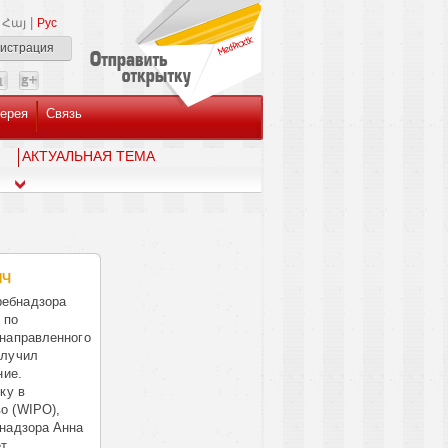
|
Հայ
Рус
гистрация
ерея
Связь
AКТУАЛЬНАЯ ТЕМА
ИЧ
ебнадзора
 по
 направленного
олучил
ние.
ку в
о (WIPO),
бнадзора Анна
ет