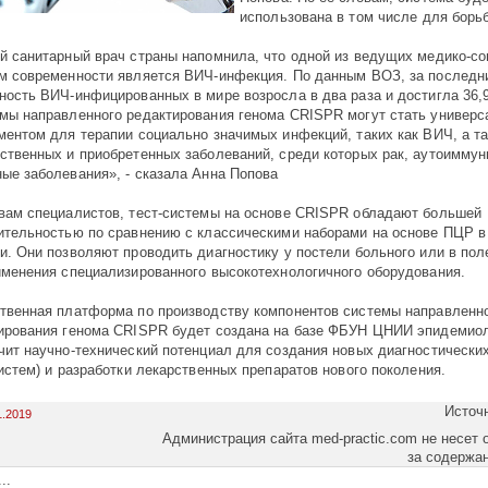
использована в том числе для борь
й санитарный врач страны напомнила, что одной из ведущих медико-с
м современности является ВИЧ-инфекция. По данным ВОЗ, за последни
ность ВИЧ-инфицированных в мире возросла в два раза и достигла 36,9
мы направленного редактирования генома CRISPR могут стать универ
ментом для терапии социально значимых инфекций, таких как ВИЧ, а т
ственных и приобретенных заболеваний, среди которых рак, аутоиммун
ые заболевания», - сказала Анна Попова
вам специалистов, тест-системы на основе CRISPR обладают большей
ительностью по сравнению с классическими наборами на основе ПЦР в
и. Они позволяют проводить диагностику у постели больного или в по
именения специализированного высокотехнологичного оборудования.
твенная платформа по производству компонентов системы направленн
ирования генома CRISPR будет создана на базе ФБУН ЦНИИ эпидемиол
чит научно-технический потенциал для создания новых диагностически
систем) и разработки лекарственных препаратов нового поколения.
Источ
1.2019
Администрация сайта med-practic.com не несет 
за содержа
..