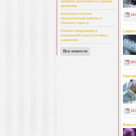
наиболее интенсивного старения
организма
Объяснено отличие
14.
патологической тревоги от
обычного стресса
Онколог предупредил о
Сифили
повышенной опасности пива с
шашлыком
Все новости
03.
Против
12.
Вирусо