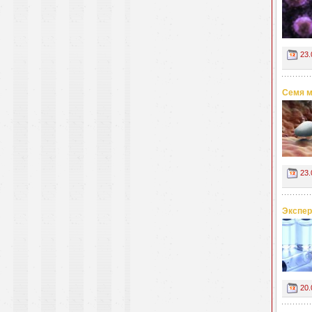
23.
Семя м
23.
Экспер
20.