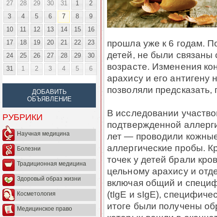
27
28
29
30
31
1
2
3
4
5
6
7
8
9
10
11
12
13
14
15
16
прошла уже к 6 годам. 
17
18
19
20
21
22
23
детей, не были связаны
24
25
26
27
28
29
30
возрасте. Изменения ко
31
1
2
3
4
5
6
арахису и его антигену 
позволяли предсказать, 
ДОБАВИТЬ
ОБЪЯВЛЕНИЕ
В исследовании участво
РУБРИКИ
подтвержденной аллергие
Научная медицина
лет — проводили кожные 
аллергические пробы. Кр
Болезни
точек у детей брали кро
Традиционная медицина
цельному арахису и отде
Здоровый образ жизни
включая общий и специф
(tIgE и sIgE), специфич
Косметология
итоге были получены об
Медицинское право