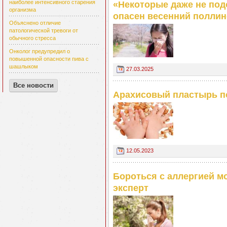
наиболее интенсивного старения
«Некоторые даже не подо
организма
опасен весенний поллин
Объяснено отличие
патологической тревоги от
обычного стресса
Онколог предупредил о
повышенной опасности пива с
шашлыком
27.03.2025
Все новости
Арахисовый пластырь по
12.05.2023
Бороться с аллергией м
эксперт