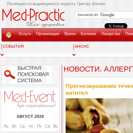
Посвящается выдающемуся педагогу Григору Шагяну
Услуги
Организации
Врачи
Болезни
Лекарства
Пер
СОБЫТИЯ
АНОНС
НОВОСТИ. АЛЛЕР
БЫСТРАЯ
ПОИСКОВАЯ
СИСТЕМА
Прогнозирование течен
антител
АВГУСТ
2026
Пн
Вт
Ср
Чт
Пт
Сб
Вс