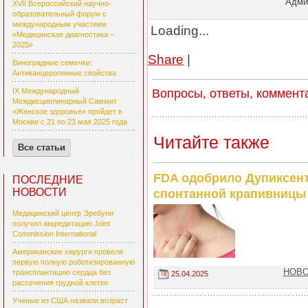
Админ
XVII Всероссийский научно-
образовательный форум с
международным участием
Loading...
«Медицинская диагностика –
2025»
Share
|
Виноградные семечки:
Антиканцерогенные свойства
Вопросы, ответы, коммент
IX Международный
Междисциплинарный Саммит
«Женское здоровье» пройдет в
Москве с 21 по 23 мая 2025 года
Читайте также
Все статьи
FDA одобрило Дупиксент
ПОСЛЕДНИЕ
НОВОСТИ
спонтанной крапивницы
Медицинский центр Эребуни
получил аккредитацию Joint
Commission International
Американские хирурги провели
первую полную роботизированную
НОВО
трансплантацию сердца без
25.04.2025
рассечения грудной клетки
Ученые из США назвали возраст