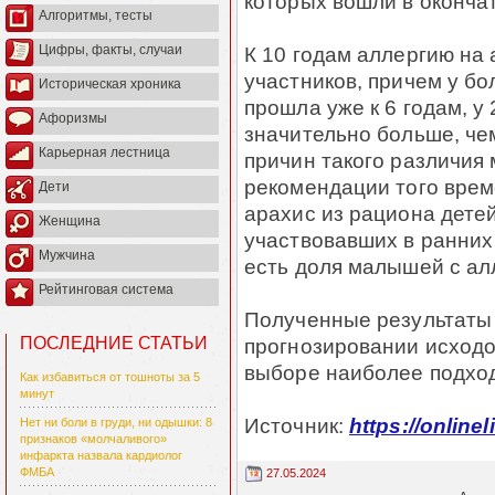
которых вошли в оконча
Алгоритмы, тесты
К 10 годам аллергию на 
Цифры, факты, случаи
участников, причем у бо
Историческая хроника
прошла уже к 6 годам, у 
Афоризмы
значительно больше, чем
Карьерная лестница
причин такого различия
рекомендации того врем
Дети
арахис из рациона детей 
Женщина
участвовавших в ранних 
Мужчина
есть доля малышей с ал
Рейтинговая система
Полученные результаты 
прогнозировании исходо
ПОСЛЕДНИЕ СТАТЬИ
выборе наиболее подхо
Как избавиться от тошноты за 5
минут
Источник:
https://online
Нет ни боли в груди, ни одышки: 8
признаков «молчаливого»
инфаркта назвала кардиолог
ФМБА
27.05.2024