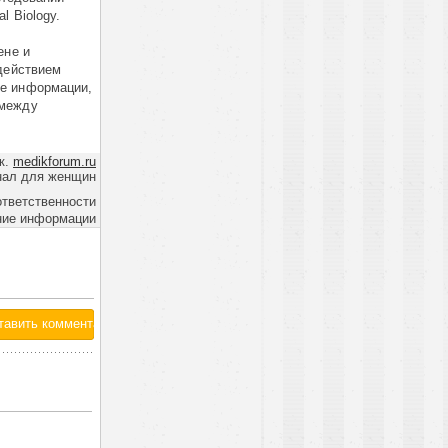
 Biology.
ене и
 действием
ше информации,
 между
к.
medikforum.ru
нал для женщин
ответственности
ние информации