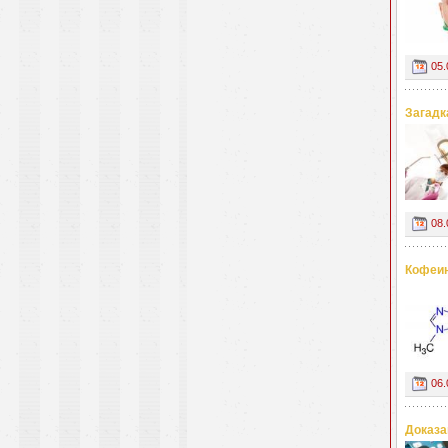
05.
Загадк
08.
Кофеин
06.
Доказа