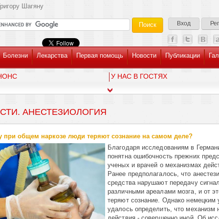
ригору Шагяну
Вход
Ре
Болезни
Лекарства
Первая помощь
Новости
Публикации
Гал
НОНС
У НАС В ГОСТЯХ
СТИ. АНЕСТЕЗИОЛОГИЯ
 при общем наркозе люди теряют сознание на самом деле?
Благодаря исследованиям в Германи
понятна ошибочность прежних пред
ученых и врачей о механизмах дейс
Ранее предполагалось, что анесте
средства нарушают передачу сигна
различными ареалами мозга, и от э
теряют сознание. Однако немецким
удалось определить, что механизм 
действия - совершенно иной. Об ис