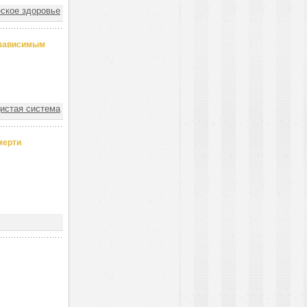
ское здоровье
озависимым
истая система
мерти