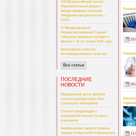
XVII Всероссийский научно-
образовательный форум с
Ученые
международным участием
«Медицинская диагностика –
2025»
IX Международный
Междисциплинарный Саммит
«Женское здоровье» пройдет в
23.
Москве с 21 по 23 мая 2025 года
Виноградные семечки:
Ученые
Антиканцерогенные свойства
Все статьи
ПОСЛЕДНИЕ
03.
НОВОСТИ
Медицинский центр Эребуни
Носите
получил аккредитацию Joint
терапи
Commission International
Онколог предупредил о
повышенной опасности пива с
шашлыком
Американские хирурги провели
первую полную роботизированную
11.