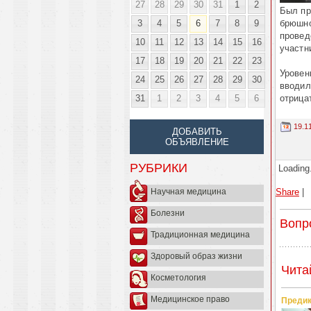
27
28
29
30
31
1
2
Был пр
3
4
5
6
7
8
9
брюшно
провед
10
11
12
13
14
15
16
участн
17
18
19
20
21
22
23
Уровен
24
25
26
27
28
29
30
вводил
31
1
2
3
4
5
6
отрица
19.1
ДОБАВИТЬ
ОБЪЯВЛЕНИЕ
РУБРИКИ
Loading.
Share
|
Научная медицина
Болезни
Вопр
Традиционная медицина
Здоровый образ жизни
Чита
Косметология
Медицинское право
Предик