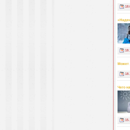
18.
«Наден
18.
Может 
18.
Чего н
15.