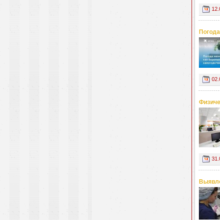
12.
Погода
02.
Физиче
31.
Выявле