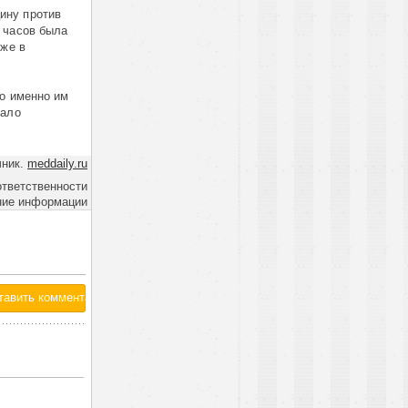
ину против
 часов была
зже в
то именно им
вало
чник.
meddaily.ru
ответственности
ние информации