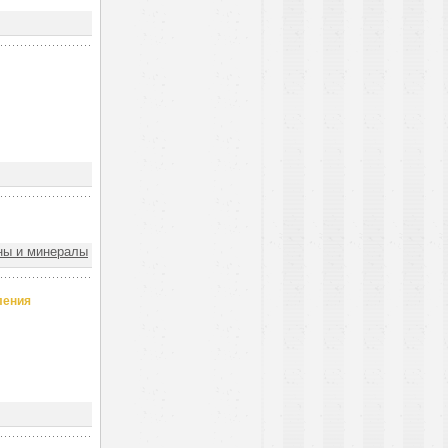
ы и минералы
ления