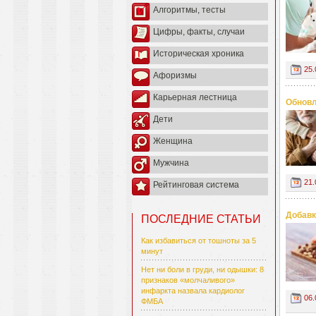
Алгоритмы, тесты
Цифры, факты, случаи
Историческая хроника
25.
Афоризмы
Карьерная лестница
Обновл
Дети
Женщина
Мужчина
21.
Рейтинговая система
Добавк
ПОСЛЕДНИЕ СТАТЬИ
Как избавиться от тошноты за 5
минут
Нет ни боли в груди, ни одышки: 8
признаков «молчаливого»
инфаркта назвала кардиолог
06.
ФМБА