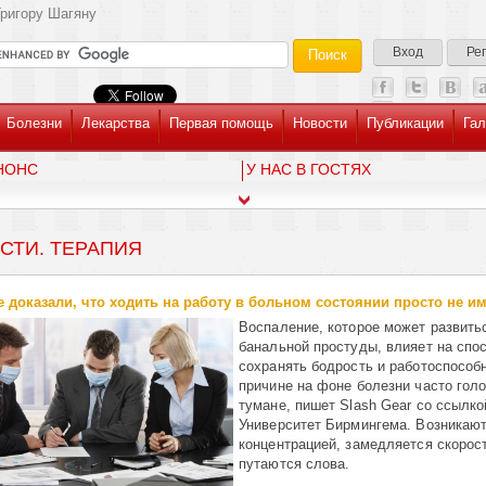
ригору Шагяну
Вход
Ре
Болезни
Лекарства
Первая помощь
Новости
Публикации
Гал
НОНС
У НАС В ГОСТЯХ
СТИ. ТЕРАПИЯ
 доказали, что ходить на работу в больном состоянии просто не и
Воспаление, которое может развить
банальной простуды, влияет на спо
сохранять бодрость и работоспособн
причине на фоне болезни часто голо
тумане, пишет Slash Gear со ссылко
Университет Бирмингема. Возникаю
концентрацией, замедляется скорос
путаются слова.