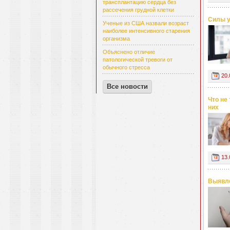
трансплантацию сердца без
рассечения грудной клетки
Силы у
Ученые из США назвали возраст
наиболее интенсивного старения
организма
Объяснено отличие
патологической тревоги от
обычного стресса
20.
Все новости
Что не
них
13.
Выявле