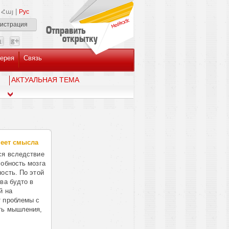
|
Հայ
Рус
гистрация
ерея
Связь
AКТУАЛЬНАЯ ТЕМА
меет смысла
ся вследствие
собность мозга
ость. По этой
ва будто в
й на
т проблемы с
ть мышления,