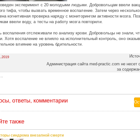
оведен эксперимент с 20 молодыми людьми. Добровольцам ввели вакц
го тифа, чтобы вызвать временное воспаление. Затем через несколько
ена когнитивная проверка наряду с мониторингом активности мозга. По
икам ввели воду, а тесты на работу мозга повторили.
ь воспаления отслеживали по анализу крови. Добровольцы не знали, ч
и. Хотя воспаление не влияло на исполнительный контроль, оно оказы
тельное влияние на уровень бдительности.
Исто
1.2019
Администрация сайта med-practic.com не несет 
за содержа
..
осы, ответы, комментарии
йте также
торы синдрома внезапной смерти