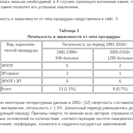
алась меньше необходимой, в 4 случаях произошло вклинение камня, то
 камня позволял его успешное извлечение.
ность в зависимости от типа процедуры представлена в табл. 3.
Таб­лица 3
Летальность в зависимости от типа процедуры
Вид эндоскопи-
Летальность
за период 1991-2010гг
ческой процедуры
1991-1999гг
2000-2010гг
846 больных
1290 больных
ЭРХПГ
5
2
ЭП-прекэт
2
1
ЭРХПГ+ЭП
6
6
Всего
13 (1,5%)
9 (0,7%)
но некоторым литературным данным в 1991г. [12] смертность составил
материалам, летальность с 1,5% (начальный период) уменьшилась д
дующий период). Причины смерти, по мнению всех авторов, отражали с
ных осложнений по количествам, соответствующим частоте панкреатита
ечения, перфорации, холангита и сердечно-сосудистых заболеваний.