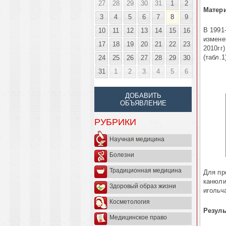
27
28
29
30
31
1
2
Матер
3
4
5
6
7
8
9
В 1991-
10
11
12
13
14
15
16
изме­н
17
18
19
20
21
22
23
2010гг)
(табл.1
24
25
26
27
28
29
30
31
1
2
3
4
5
6
ДОБАВИТЬ
ОБЪЯВЛЕНИЕ
РУБРИКИ
Научная медицина
Болезни
Традиционная медицина
Для пр
канюли
Здоровый образ жизни
игольч
Косметология
Резуль
Медицинское право