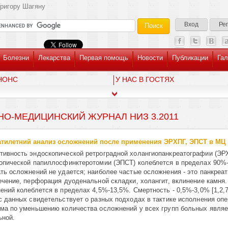
ригору Шагяну
Вход
Ре
Болезни
Лекарства
Первая помощь
Новости
Публикации
Гал
НОНС
У НАС В ГОСТЯХ
НО-МЕДИЦИНСКИЙ ЖУРНАЛ НИЗ 3.2011
тилетний анализ осложнений после применения ЭРХПГ, ЭПСТ в МЦ
ивность эндоскопической ретроградной холангиопанкреатографии (ЭР
опической папиллосфинктеротомии (ЭПСТ) колеблется в пределах 90%-9
ть осложнений не удается; наиболее частые ослож­не­ния - это панкреат
ечение, перфорация дуоденальной склад­ки, холан­гит, вклинение камня
ний колеблется в пределах 4,5%-13,5%. Смерт­но­сть - 0,5%-3,0% [1,2,7
с данных свидетельствует о разных подходах в тактике исполнения опе
а по уме­нь­­ше­ни
ю количества ослож­нений у всех групп больных явля
ьной.