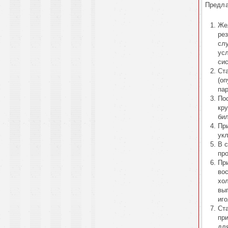
Предла
Же
ре
сл
ус
си
Ст
(оп
па
По
кру
би
Пр
ук
В 
пр
Пр
во
хо
вы
иг
Ста
пр
дл