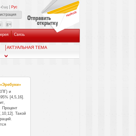
|
Հայ
Рус
гистрация
ерея
Связь
AКТУАЛЬНАЯ ТЕМА
 «Эребуни»
ХПГ) и
5% [4,5,16].
ит,
. Процент
,10,12]. Такой
раций.
ется