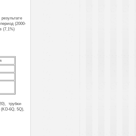
 результате
 период (2000-
в (7,1%)
я
20), трубки-
 (KD-6Q, 5Q),