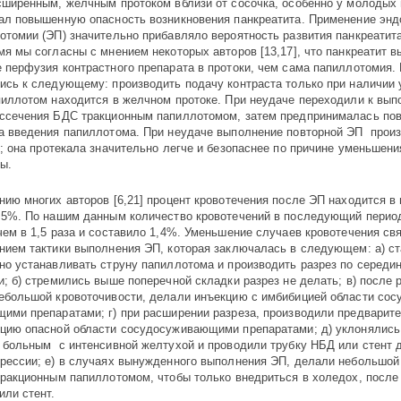
сширенным, желчным протоком вб­лизи от сосочка, особенно у молодых 
ал повышенную опасность возникнове­ния панк­реатита. Примене­ние эндо
ото­мии (ЭП) значительно прибавляло вероятность развития панкреа­тита
мя мы согласны с мнением некоторых авторов [13,17], что панкреатит 
 перфузия контрастного препарата в протоки, чем сама папиллотомия.
ись к следующему: производить подачу контраста только при наличии 
пиллотом находится в желчном протоке. При неудаче переходили к вы
ссечения БДС тракционным папиллотомом, затем предпринималась по
а введения папиллотома. При неудаче выполнение повторной ЭП
прои
; она
протекал
а
значительно легче и безопаснее по причине уменьшени
лы.
нию многих авторов [6,21] процент кровотечения после ЭП находится в
,5%. По нашим данным количество кровотечений в последующий пери
чем в 1,5 раза и составило 1,4%. Уменьшение случаев кровотечения свя
нием тактики выполнения ЭП, которая заключалась в следующем: а) ст
но устанавливать струну папиллотома и производить разрез по середи
и; б) стремились выше поперечной складки разрез не делать; в) после р
ебольшой кровото­чиво­сти, делали инъекцию с имбибицией области сосу
ими пре­пара­тами; г) при рас­шире­нии разреза, производили предвари
ию опасной облас­ти сосудосужи­ва­ю­щи­ми препаратами; д) уклонялись 
 больным с интенсивной желтухой и проводили трубку НБД или стент 
рессии; е) в слу­чаях вынужденного выполнения ЭП, делали небольшой 
тракционным папиллотомом, чтобы только внедриться в холедох, после
или стент.