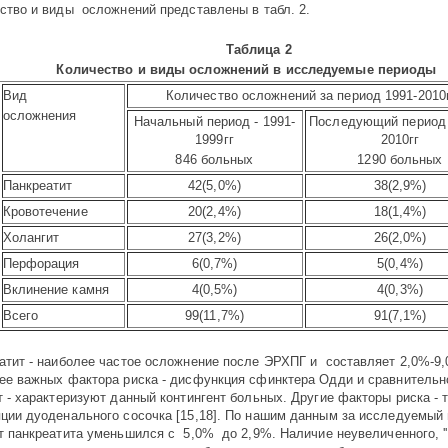
ство и виды осложнений представлены в табл. 2.
Таблица 2
Количество и виды осложнений в исследуемые периоды
Вид
Количество осложнений за период 1991-2010
осложнения
Начальный период - 1991-
Последующий период 
1999гг
2010гг
846 больных
1290 больных
Панкреатит
42(5,0%)
38(2,9%)
Кровотечение
20(2,4%)
18(1,4%)
Холангит
27(3,2%)
26(2,0%)
Перфорация
6(0,7%)
5(0,4%)
Вклинение камня
4(0,5%)
4(0,3%)
Всего
99(11,7%)
91(7,1%)
атит - наиболее частое осложнение после ЭРХПГ и составляет 2,0%-9
ее важных фактора риска - дисфункция сфинктера Одди и сравнитель
т - характеризуют данный контингент больных. Другие факторы риска - 
яции дуоденального сосочка [15,18]. По нашим данным за исследуемый
т панкреатита уменьшился с 5,0% до 2,9%. Наличие неувеличенного, ''м