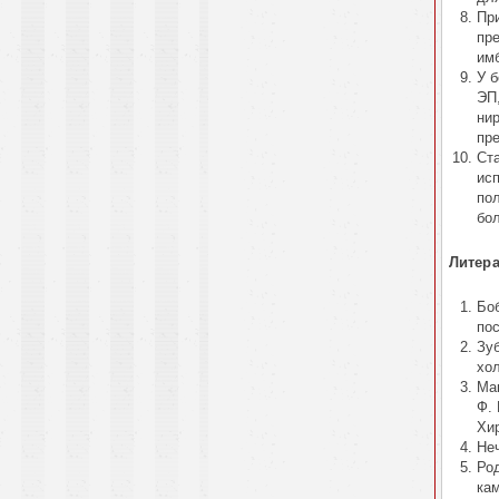
Пр
пр
им
У 
ЭП
нир
пр
Ст
ис
по
бол
Литера
Бо
по
Зу
хол
Мак
Ф.
Хир
Неч
Род
ка