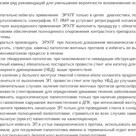
гаем ряд рекомендаций для уменьшения вероятности возникновения о
лательно избегать применения ЭРХПГ только в целях диагностики, п
зультативность сонографии, КТ, ЯМР не уступают ретроградной холанг
учаях вынужденного применения ЭРХПГ выполнять процедуру с обязат
ловием обеспечения полноценного опорожнения контрастного препарата
стемы.
араться производить ЭРХПГ при посильно доказанном механическом 
ухоль, стриктура, камень) патологии желчных протоков и избегать ее в
ренхиматозном процессе в печени.
сле обнаружения патологии, при невозможности ликвидации обструкции 
пный камень) обязательно постараться провести стент или катетер для
лиарного дренирования (НБД) выше препятствия.
и наличии у больного желтухи тяжелой степени и/или холангита предпо
лониться от выполнения ЭП, провести стент или трубку НБД до улучшен
сомнительных случаях наличия патологии желчных протоков целесообр
оизвести стентирование для определения динамики течения заболевани
именять эндоскопическую папиллотомию только при наличии уверен­нос
сстановлении нарушения желчеистечения в ДПК; при интенсивной желту
лангите применять начальную ЭП только для проведения стента в холе­д
полнения полноценной папиллотомии; стремиться во всех случаях заме
ольчатую (прекэт) папиллотомию на канюляционную.
раться избегать ЭП в устье панкреатического протока, использовать в
иемов для погружения папиллотома именно в терминальный отдел желч
я последующего безопасного выполнения папиллотомии.