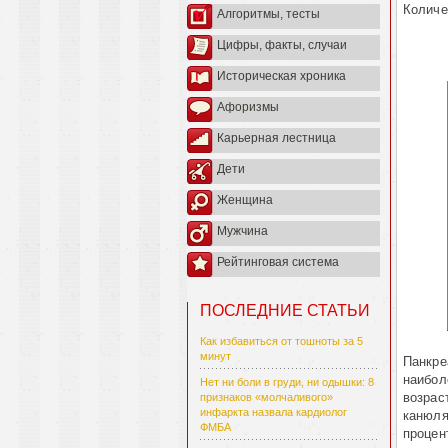
Количе
Алгоритмы, тесты
Цифры, факты, случаи
Историческая хроника
Афоризмы
Карьерная лестница
Дети
Женщина
Мужчина
Рейтинговая система
ПОСЛЕДНИЕ СТАТЬИ
Как избавиться от тошноты за 5
минут
Панкре
наибол
Нет ни боли в груди, ни одышки: 8
возрас
признаков «молчаливого»
инфаркта назвала кардиолог
каню­л
ФМБА
процен