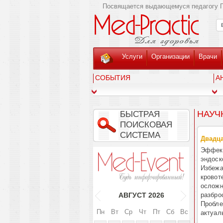
Посвящается выдающемуся педагогу Г
Услуги
Организации
Врачи
СОБЫТИЯ
А
НАУЧ
БЫСТРАЯ
ПОИСКОВАЯ
СИСТЕМА
Двадца
Эффект
эндоск
Избежа
кровот
осложне
разбро
АВГУСТ
2026
Проблем
Пн
Вт
Ср
Чт
Пт
Сб
Вс
актуал