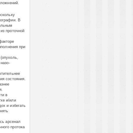
сложнений.
оскольку
иографии. В
ельным
 из проточной
факторе
ыполнения при
(опухоль,
 назо-
чтительнее
ия состояния.
азнее
я.
ти в
хе и/или
ох и избегать
нять
есь арсенал
ного протока