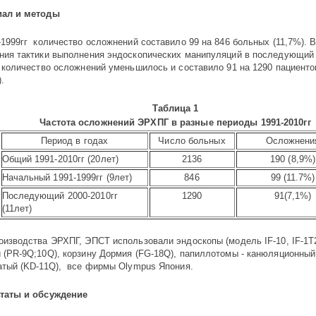
иал и методы
1999гг количество ослож­­не­ний соста­вило 99 на 846 больных (11,7%).
В
е­ния так­тики выпол­не­ния эндоскопических манипуляций в последующий
 количество осло­ж­нений уменьши­лось и составило 91 на 1290 пациен­то
).
Таблица 1
Частота осложнений ЭРХПГ в разные периоды 1991-2010гг
Период в годах
Число боль­ных
Осложнени
Общий 1991-2010гг (20лет)
2136
190 (8,9%)
Начальный 1991-1999гг (9лет)
846
99 (11.7%)
Последующий 2000-2010гг
1290
91(7,1%)
(11лет)
оизводства
ЭРХПГ,
ЭПСТ ис­поль­­­зовали эндос­­копы (модель IF-10, IF-1T
 (PR-9Q;10Q), корзину Дормия (FG-18Q), папиллотомы - канюля­цион­ный
а­тый (KD-11Q), все фирмы Olympus Япония.
таты и обсуждение