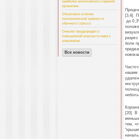
наиболее интенсивного старения
организма
Процен
Объяснено отличие
[3,4].
патологической тревоги от
до 0,
обычного стресса
положе­
Онколог предупредил о
визуал
повышенной опасности пива с
разрез
шашлыком
боли п
предва
Все новости
новока
Частот
нашим 
удален
инстру
полноц
неболь
Корзин
[20].
В 
меньше
тем, ч
''крыш
началь