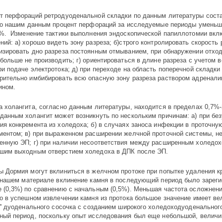
т перфораций ретродуоденальной складки по данным литературы сост
 По нашим данным процент перфораций за исследуемые периоды уменьш
3%. Изменение тактики выполнения эндоскопической папиллотомии вкл
ний: а) хорошо видеть зону разреза; б)строго контролировать скорость р
изи­ро­­вать дно разреза постоян­ным отмыванием, при обнаружении отхо
 больше не производить; г) ориенти­ро­­ваться в длине разреза с учетом
ри пода­че электротока; д) при переходе на область поперечной складки
рительно имбибировать всю опасную зону разреза раствором адренали
ином.
а холангита, согласно данным литературы, находится в пределах 0,7%-
данным холангит может возникнуть по нескольким причинам: а) при бе
ия конкремента из холедоха; б) в случаях заноса инфекции в проточну
ментом; в) при выраженном расширении желчной проточной системы, н
енную ЭП; г) при наличии несоответствия между расширенным холедох
шим выходным отверстием холедоха в ДПК после ЭП.
ы Дормия могут вклиниться в желчном протоке при попытке удаления к
нашем материале вклинение камня в последующий период было зареги
 (0,3%) по сравнению с начальным (0,5%). Меньшая частота осложнен
то в успешном извлечении камня из протока большое значение имеет ве
и'' дуоденального сосочка с созданием широкого холедоходуоденальног
ный период, поскольку опыт исследования был еще небольшой, величи