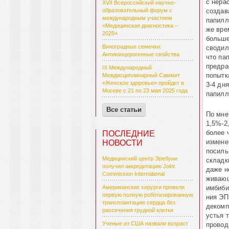
с нера
XVII Всероссийский научно-
создав
образовательный форум с
международным участием
папилл
«Медицинская диагностика –
же вре
2025»
больше
Виноградные семечки:
сводил
Антиканцерогенные свойства
что па
предра
IX Международный
попытк
Междисциплинарный Саммит
«Женское здоровье» пройдет в
3-4 дня
Москве с 21 по 23 мая 2025 года
папил
Все статьи
По мне
1,5%-2
более 
ПОСЛЕДНИЕ
измене
НОВОСТИ
посиль
Медицинский центр Эребуни
складк
получил аккредитацию Joint
даже н
Commission International
живающ
имбибиц
Американские хирурги провели
первую полную роботизированную
ния ЭП
трансплантацию сердца без
декомп
рассечения грудной клетки
устья 
Ученые из США назвали возраст
провод