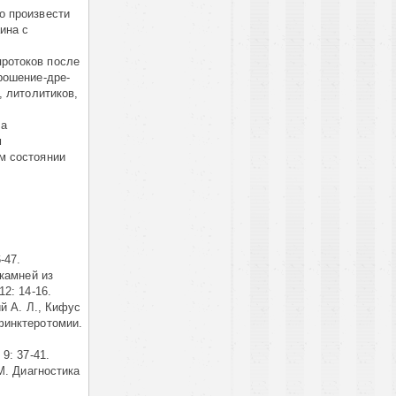
о произвести
ина с
ротоков после
рошение-дре­
, литолитиков,
 а
м
м состоянии
-47.
камней из
2: 14-16.
й А. Л., Кифус
финктеротомии.
9: 37-41.
М. Диагностика