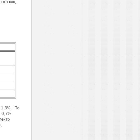
гда как,
а 1,3%. По
о 0,7%
пектр
,