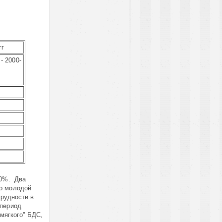
гг
- 2000-
,0%. Два
но молодой
трудности в
 период
ягкого'' БДС,