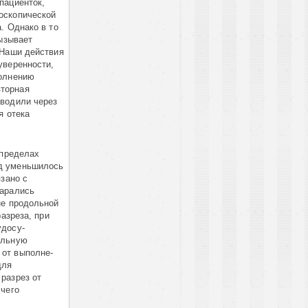
пациенток,
скопи­чес­кой
. Однако в то
вызывает
 Наши действия
уверенности,
полнению
вторная
зводили через
я отека
 пределах
од уменьшилось
­зано с
ара­лись
не продольной
азреза, при
до­су­
тельную
от выпол­н­е­
для
разрез от
 чего