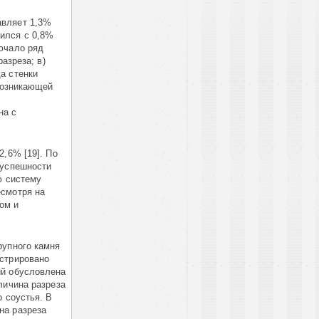
авляет 1,3%
ился с 0,8
%
ючало ряд
азреза; в)
да стенки
 возникающей
на с
2,6% [19]. По
зуспешности
ю систему
есмотря на
ом и
рупного камня
стрировано
ий обусловлена
личина разреза
о соустья. В
на разреза