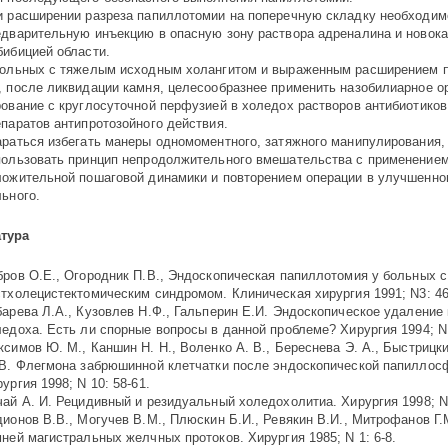
и расширении разреза папиллотомии на поперечную складку необходим
едварительную инъекцию в опасную зону раствора адреналина и новока
бибицией области.
больных с тяжелым исходным холангитом и выраженным расширением п
, после ликвидации камня, целесообразнее применить назобилиарное о
ование с круглосуточной перфузией в холедох растворов антиби­оти­ков
епаратов антипротозойного действия.
араться избегать манеры одномоментного, затяжного манипулирования,
пользовать принцип непродолжительного вмешательства с применение
ложительной пошаговой динамики и повторением операции в улучшенно
ьного.
тура
бров О.Е., Огородник П.В., Эндоскопическая папиллотомия у больных с
стхолецистектомическим синдромом. Клиническая хирургия 1991; N3: 46
барева Л.А., Кузовлев Н.Ф., Гальперин Е.И. Эндоскопическое удаление 
едоха. Есть ли спорные вопросы в данной проблеме? Хирургия 1994; N1
симов Ю. М., Каншин Н. Н., Воленко А. В., Береснева Э. А., Быстрицки
 В. Флегмона забрюшинной клетчатки после эндоскопической папиллос
ургия 1998; N 10: 58-61.
ай А. И. Рецидивный и резидуальный холедохолитиа. Хирургия 1998; N 
ионов В.В., Могучев В.М., Плюскин Б.И., Ревякин В.И., Митрофанов Г.
мней магистральных желчных протоков. Хирургия 1985;
N
1: 6-8.