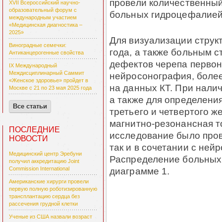
провели количественный
XVII Всероссийский научно-
образовательный форум с
больных гидроцефалие
международным участием
«Медицинская диагностика –
2025»
Для визуализации структ
Виноградные семечки:
года, а также больным с
Антиканцерогенные свойства
дефектов черепа перво
IX Международный
Междисциплинарный Саммит
нейросонография, более
«Женское здоровье» пройдет в
на данных КТ. При нали
Москве с 21 по 23 мая 2025 года
а также для определени
Все статьи
третьего и четвертого 
магнитно-резонансная т
ПОСЛЕДНИЕ
исследование было пров
НОВОСТИ
так и в сочетании с не
Медицинский центр Эребуни
Распределение больных 
получил аккредитацию Joint
диаграмме 1.
Commission International
Американские хирурги провели
первую полную роботизированную
трансплантацию сердца без
рассечения грудной клетки
Ученые из США назвали возраст