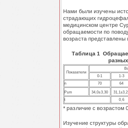
Нами были изучены исто
страдающих гидроцефали
медицинском центре Су
обращаемости по поводу
возраста представлены в
Таблица 1 Обращае
разных
В
Показатели
0-1
1-3
n
70
64
P±m
34,0
±
3,30
31,1
±
3,
t
0,6
* различие с возрастом 
Изучение структуры обра