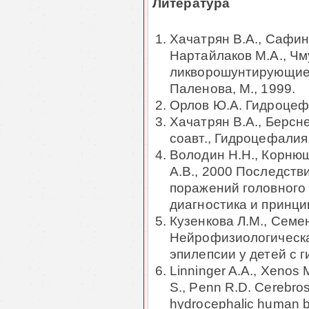
Литература
Хачатрян В.А., Сафин 
Нартайлаков М.А., Чм
ликворошунтирующие 
Паленова, М., 1999.
Орлов Ю.А. Гидроцеф
Хачатрян В.А., Берсн
соавт., Гидроцефалия
Володин Н.Н., Корнюш
А.В., 2000 Последств
поражений головного
диагностика и принци
Кузенкова Л.М., Семе
Нейрофизиологическа
эпилепсии у детей с 
Linninger A.A., Xenos 
S., Penn R.D. Cerebrosp
hydrocephalic human b