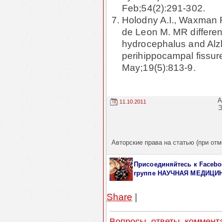
Feb;54(2):291-302.
Holodny A.I., Waxman R
de Leon M. MR differen
hydrocephalus and Alzh
perihippocampal fissure
May;19(5):813-9.
А
11.10.2011
Э
Авторские права на статью (при отм
Присоединяйтесь к Facebo
группе НАУЧНАЯ МЕДИЦИ
Share
|
Вопросы, ответы, коммент