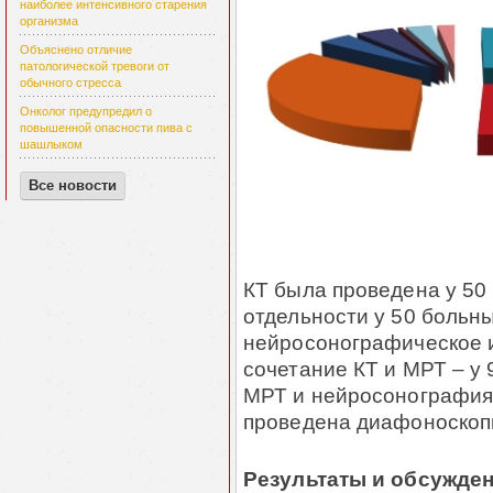
наиболее интенсивного старения
организма
Объяснено отличие
патологической тревоги от
обычного стресса
Онколог предупредил о
повышенной опасности пива с
шашлыком
Все новости
КТ была проведена у 50
отдельности у 50 больны
нейросонографическое и
сочетание КТ и МРТ – у 
МРТ и нейросонография 
проведена диафоноскоп
Результаты и обсужден