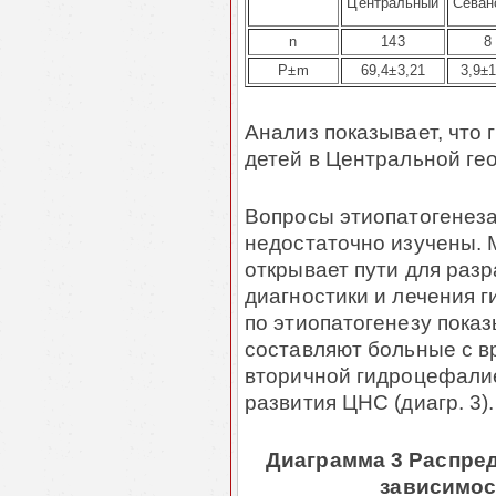
Центральный
Севан
n
143
8
P
±
m
69,4
±
3,21
3,9
±
1
Анализ показывает, что
детей в Центральной ге
Вопросы этиопатогенез
недостаточно изучены. 
открывает пути для раз
диагностики и лечения 
по этиопатогенезу показ
составляют больные с 
вторичной гидроцефали
развития ЦНС (диагр. 3).
Диаграмма 3 Распре
зависимос