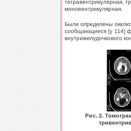
тетравентрикулярная, т
моновентрикулярная.
Были определены окклюз
сообщающиеся (у 114) 
внутрижелудочкового кон
Рис. 2. Томогр
тривентри