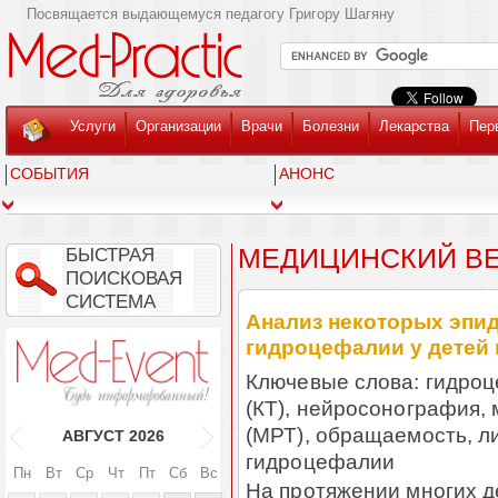
Посвящается выдающемуся педагогу Григору Шагяну
Услуги
Организации
Врачи
Болезни
Лекарства
Пер
СОБЫТИЯ
АНОНС
МЕДИЦИНСКИЙ ВЕС
БЫСТРАЯ
ПОИСКОВАЯ
СИСТЕМА
Анализ некоторых эпи
гидроцефалии у детей
Ключевые слова: гидро
(КТ), нейросонография,
(МРТ), обращаемость, 
АВГУСТ
2026
гидроцефалии
Пн
Вт
Ср
Чт
Пт
Сб
Вс
На протяжении многих д