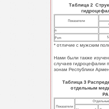
Таблица 2 Стру
гидроцефал
Показатели
n
5
P±m
* отличие с мужским по
Нами были также изуче
случаев гидроцефалии 
зонам Республики Армени
Таблица 3 Распред
отдельным мед
РА
Отдельные
Показатели