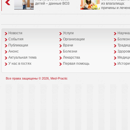
детей – данные ВОЗ
из влагалища:
причины и лечен
Новости
Услуги
Научна
События
Организации
Болезн
Публикации
Врачи
Традиц
Анонс
Болезни
Здоров
Aктуальная тема
Лекарства
Медици
У нас в гостях
Первая помощь
Истори
Все права защищены © 2026, Med-Practic