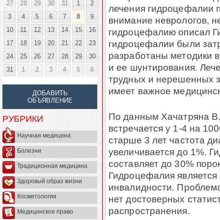
27
28
29
30
31
1
2
лечения гидроцефалии п
3
4
5
6
7
8
9
внимание неврологов, н
10
11
12
13
14
15
16
гидроцефалию описал Ги
гидроцефалии были затр
17
18
19
20
21
22
23
разработаны методики в
24
25
26
27
28
29
30
и ее шунтирования. Леч
31
1
2
3
4
5
6
трудных и нерешенных з
имеет важное медицинск
ДОБАВИТЬ
ОБЪЯВЛЕНИЕ
По данным Хачатряна В.А
РУБРИКИ
встречается у 1-4 на 10
Научная медицина
старше 3 лет частота д
увеличивается до 1%. Г
Болезни
составляет до 30% порок
Традиционная медицина
Гидроцефалия является 
Здоровый образ жизни
инвалидности. Проблема
Косметология
нет достоверных статис
распространения.
Медицинское право