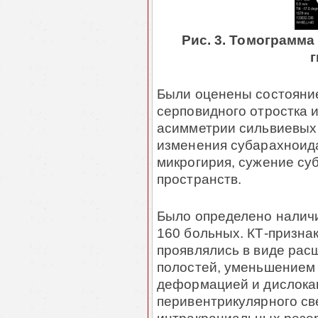
Рис. 3. Томограмма
Были оценены состояние
серповидного отростка 
асимметрии сильвиевых
изменения субарахноида
микрогирия, сужение су
пространств.
Было определено налич
160 больных. КТ-призна
проявлялись в виде ра
полостей, уменьшением 
деформацией и дислока
перивентрикулярного св
интракраниальных резе