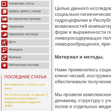
Алгоритмы, тесты
Целью данного исследо
Цифры, факты, случаи
социально-гигиенически
Историческая хроника
гидроцефалии в Респуб
возможностей компьютер
Афоризмы
форм и выраженности г
Карьерная лестница
ликворосодержащих пол
Дети
ликворообращения, при
Женщина
Материал и методы.
Мужчина
Рейтинговая система
Нами применялись социа
клини-ческий, инструме
ПОСЛЕДНИЕ СТАТЬИ
обеспечивали получение
Как избавиться от тошноты за 5
минут
Мы провели комплексное
Нет ни боли в груди, ни одышки: 8
признаков «молчаливого»
динамику, структуру с у
инфаркта назвала кардиолог
полов и отдельных медик
ФМБА