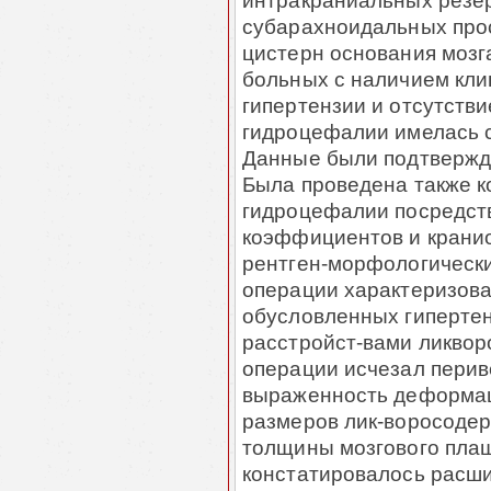
субарахноидальных прос
цистерн основания мозг
больных с наличием кли
гипертензии и отсутств
гидроцефалии имелась с
Данные были подтвержд
Была проведена также 
гидроцефалии посредст
коэффициентов и крани
рентген-морфологически
операции характеризова
обусловленных гиперте
расстройст-вами ликвор
операции исчезал перив
выраженность деформац
размеров лик-воросоде
толщины мозгового плащ
констатировалось расш