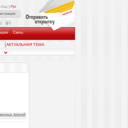
|
Հայ
Рус
гистрация
ерея
Связь
AКТУАЛЬНАЯ ТЕМА
твенных врачей