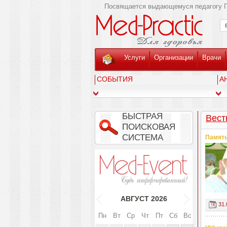
Посвящается выдающемуся педагогу Г
Услуги
Организации
Врачи
СОБЫТИЯ
А
БЫСТРАЯ
Вест
ПОИСКОВАЯ
СИСТЕМА
Память
АВГУСТ
2026
31.
Пн
Вт
Ср
Чт
Пт
Сб
Вс