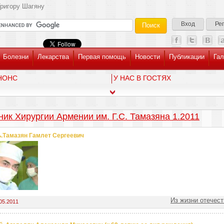
ригору Шагяну
Вход
Ре
Болезни
Лекарства
Первая помощь
Новости
Публикации
Гал
НОНС
У НАС В ГОСТЯХ
ник Хирургии Армении им. Г.С. Тамазяна 1.2011
.Тамазян Гамлет Сергеевич
Из жизни отечес
05.2011