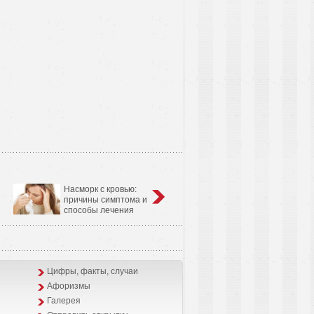
Насморк с кровью:
Анатомо-физиологические
причины симптома и
особенности сердечно-
способы лечения
сосудистой системы у детей
Цифры, факты, случаи
Афоризмы
Галерея