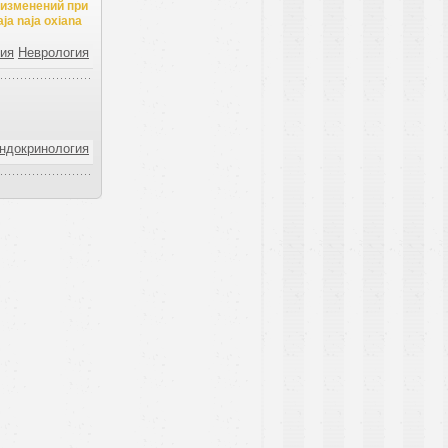
 изменений при
a naja oxiana
гия
Неврология
ндокринология