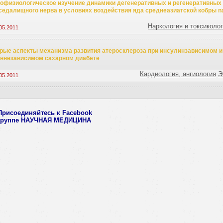
офизиологическое изучение динамики дегенеративных и регенеративных
седалищного нерва в условиях воздействия яда среднеазиатской кобры naj
Наркология и токсиколо
05.2011
рые аспекты механизма развития атеросклероза при инсулинзависимом и
ннезависимом сахарном диабете
Кардиология, ангиология
Э
05.2011
Присоединяйтесь к Facebook
группе НАУЧНАЯ МЕДИЦИНА