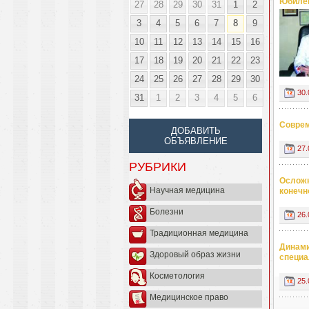
Юбилей
27
28
29
30
31
1
2
3
4
5
6
7
8
9
10
11
12
13
14
15
16
17
18
19
20
21
22
23
24
25
26
27
28
29
30
30.
31
1
2
3
4
5
6
Соврем
ДОБАВИТЬ
ОБЪЯВЛЕНИЕ
27.
РУБРИКИ
Осложн
Научная медицина
конечн
Болезни
26.
Традиционная медицина
Динами
Здоровый образ жизни
специа
Косметология
25.
Медицинское право