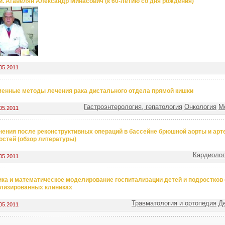
. Агавелян Александр Минасович (к 60-летию со дня рождения)
05.2011
енные методы лечения рака дистального отдела прямой кишки
Гастроэнтерология, гепатология
Онкология
М
05.2011
ения после реконструктивных операций в бассейне брюшной аорты и арт
остей (обзор литературы)
Кардиолог
05.2011
ка и математическое моделирование госпитализации детей и подростков 
лизированных клиниках
Травматология и ортопедия
Д
05.2011