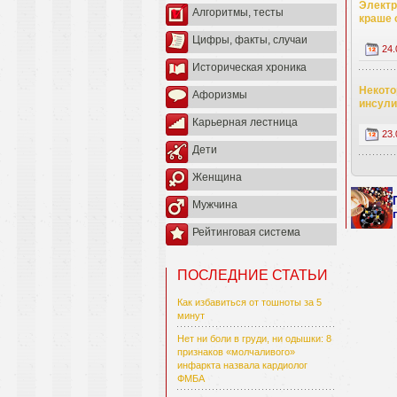
Электр
Алгоритмы, тесты
краше 
Цифры, факты, случаи
24.
Историческая хроника
Некото
Афоризмы
инсули
Карьерная лестница
23.
Дети
Женщина
Мужчина
Рейтинговая система
ПОСЛЕДНИЕ СТАТЬИ
Как избавиться от тошноты за 5
минут
Нет ни боли в груди, ни одышки: 8
признаков «молчаливого»
инфаркта назвала кардиолог
ФМБА