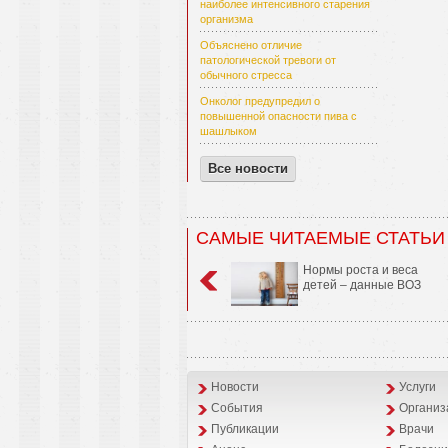
наиболее интенсивного старения
организма
Объяснено отличие
патологической тревоги от
обычного стресса
Онколог предупредил о
повышенной опасности пива с
шашлыком
Все новости
САМЫЕ ЧИТАЕМЫЕ СТАТЬИ
Нормы роста и веса
детей – данные ВОЗ
Новости
Услуги
События
Организ
Публикации
Врачи