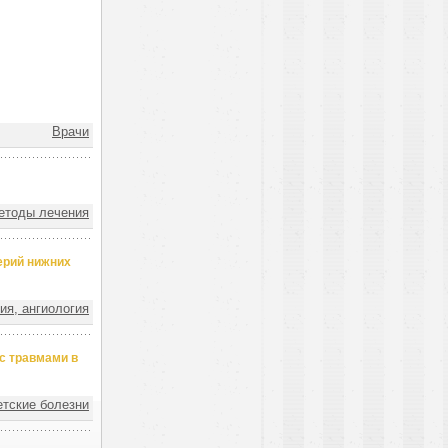
Врачи
етоды лечения
ерий нижних
ия, ангиология
с травмами в
етские болезни