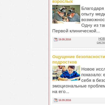
взрослых
Благодаря
опыту мед
возможнос
Одну из та
Первой клинической...
НОВ
19.09.2016
сист
Ощущение безопасности
подростков
Новое исс
показало: 
себя в без
эмоциональные проблемы
на его...
16.09.2016