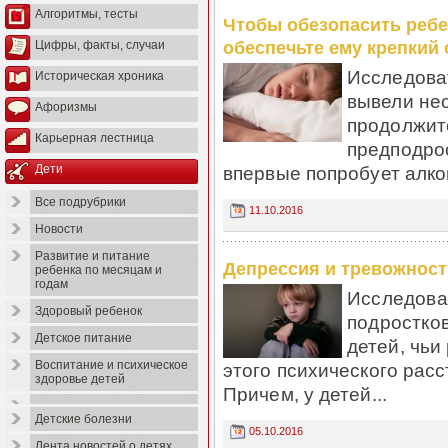
Алгоритмы, тесты
Чтобы обезопасить ребен
обеспечьте ему крепкий 
Цифры, факты, случаи
Исследова
Историческая хроника
вывели не
Афоризмы
продолжите
Карьерная лестница
предподрос
впервые попробует алког
Дети
Все подрубрики
11.10.2016
Новости
Развитие и питание
Депрессия и тревожност
ребенка по месяцам и
годам
Исследова
Здоровый ребенок
подростков
Детское питание
детей, чьи
Воспитание и психическое
этого психического рас
здоровье детей
Причем, у детей...
Детские болезни
05.10.2016
Лента новостей о детях