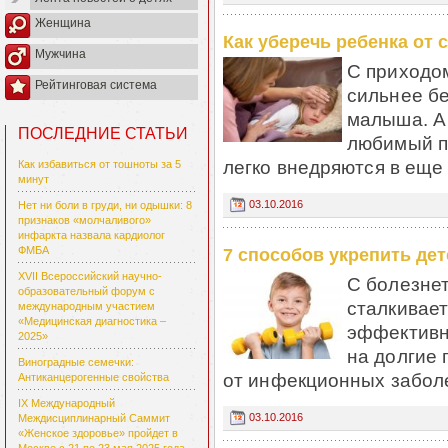
Женщина
Как уберечь ребенка от
Мужчина
С приходо
Рейтинговая система
сильнее бе
малыша. А
ПОСЛЕДНИЕ СТАТЬИ
любимый п
легко внедряются в еще 
Как избавиться от тошноты за 5
минут
03.10.2016
Нет ни боли в груди, ни одышки: 8
признаков «молчаливого»
инфаркта назвала кардиолог
ФМБА
7 способов укрепить де
XVII Всероссийский научно-
С болезне
образовательный форум с
сталкивает
международным участием
«Медицинская диагностика –
эффективн
2025»
на долгие 
Виноградные семечки:
от инфекционных заболе
Антиканцерогенные свойства
IX Международный
03.10.2016
Междисциплинарный Саммит
«Женское здоровье» пройдет в