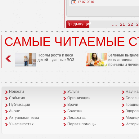
17.07.2016
Предыдущий
....
21
22
2
САМЫЕ ЧИТАЕМЫЕ С
Нормы роста и веса
Зеленые выделе
детей – данные ВОЗ
из влагалища:
причины и лечен
Новости
Услуги
Научна
События
Организации
Болезн
Публикации
Врачи
Традиц
Анонс
Болезни
Здоров
Aктуальная тема
Лекарства
Медици
У нас в гостях
Первая помощь
Истори