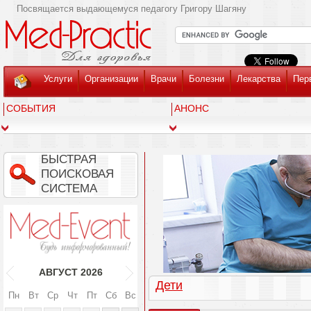
Посвящается выдающемуся педагогу Григору Шагяну
Услуги
Организации
Врачи
Болезни
Лекарства
Пер
СОБЫТИЯ
АНОНС
БЫСТРАЯ
ПОИСКОВАЯ
СИСТЕМА
АВГУСТ
2026
Дети
Пн
Вт
Ср
Чт
Пт
Сб
Вс