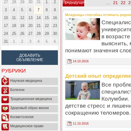
27
28
29
30
31
1
2
Предыдущий
....
21
22
2
3
4
5
6
7
8
9
Младенцы способны отличать родной
10
11
12
13
14
15
16
Специалис
17
18
19
20
21
22
23
университ
24
25
26
27
28
29
30
в возрасте
31
1
2
3
4
5
6
выяснить, 
понимают значения слов.
ДОБАВИТЬ
ОБЪЯВЛЕНИЕ
14.10.2016
РУБРИКИ
Детский опыт определяе
Научная медицина
Все пробле
Болезни
специалис
Колумбии.
Традиционная медицина
детстве стресс и лишен
Здоровый образ жизни
сокращению теломеров..
Косметология
11.10.2016
Медицинское право