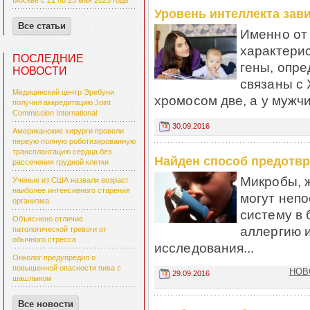
Москве с 21 по 23 мая 2025 года
Уровень интеллекта зав
Все статьи
Именно от
характерис
ПОСЛЕДНИЕ
гены, опре
НОВОСТИ
связаны с
Медицинский центр Эребуни
хромосом две, а у мужчи
получил аккредитацию Joint
Commission International
30.09.2016
Американские хирурги провели
первую полную роботизированную
трансплантацию сердца без
Найден способ предотвр
рассечения грудной клетки
Микробы, 
Ученые из США назвали возраст
наиболее интенсивного старения
могут неп
организма
систему в 
Объяснено отличие
аллергию и
патологической тревоги от
обычного стресса
исследования...
Онколог предупредил о
повышенной опасности пива с
НОВО
29.09.2016
шашлыком
Все новости