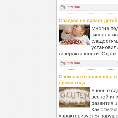
07.09.2016
Сладкое не делает дете
Многие по
гиперактив
сладостям
установили
гиперактивности. Однако
07.09.2016
Сложные отношения с г
время года
Ученые сд
весной ил
развития ц
Как отмеча
характеризуется наруше