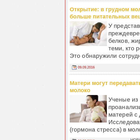
Открытие: в грудном мо
больше питательных ве
У представ
преждевре
белков, жи
теми, кто 
Это обнаружили сотрудн
09.09.2016
Матери могут передават
молоко
Ученые из
проанализ
матерей с 
Исследова
(гормона стресса) в моло