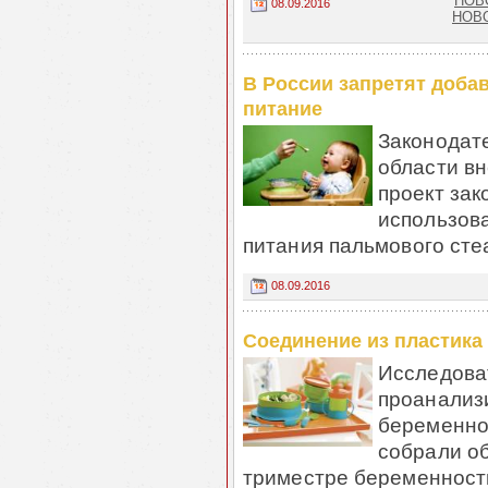
НОВО
08.09.2016
НОВО
В России запретят доба
питание
Законодат
области вн
проект зак
использова
питания пальмового стеа
08.09.2016
Соединение из пластика
Исследова
проанализ
беременно
собрали о
триместре беременности