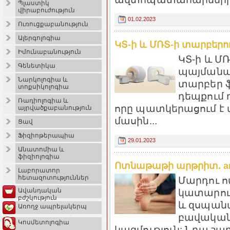
Պլաստիկ
վիրաբուժություն
01.02.2023
Ուռուցքաբանություն
Ալերգոլոգիա
ԿՏ-ի և ՄՌՏ-ի տարբերութ
Իմունաբանություն
ԿՏ-ի և Մ
Գենետիկա
պայմանա
Նարկոլոգիա և
տարբեր ֆ
տոքսիկոլոգիա
դեպքում 
Ռադիոլոգիա և
որը պատկերացում է 
այրվածքաբանություն
մասին...
Ցավ
Ֆիզիոթերապիա
29.01.2023
Անատոմիա և
ֆիզիոլոգիա
Ոտնաթաթի արթրիտ. arm
Լաբորատոր
հետազոտություններ
Մարդու 
Ավանդական
կատարում
բժշկություն
և զսպանա
Առողջ ապրելակերպ
բավական
Կոսմետոլոգիա
կազմություն: Նրա շա