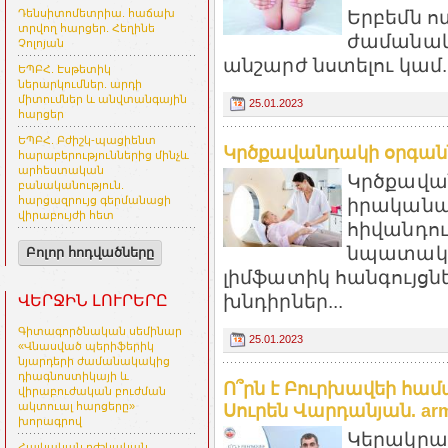
Երբեմն ո
Դենսիտոմետրիա. հաճախ
տրվող հարցեր. Հեղինե
ժամանակ 
Չոլոյան
անշարժ նստելու կամ..
ԵՊԲՀ. Էսթետիկ
ներարկումներ. արդի
միտումներ և անվտանգային
25.01.2023
հարցեր
ԵՊԲՀ. Բժիշկ-պացիենտ
Կրծքավանդակի օրգաններ
հարաբերություններից մինչև
արհեստական
Կրծքավա
բանականություն.
հարցազրույց գերմանացի
իրականա
վիրաբույժի հետ
հիվանդու
նպատակով
Բոլոր հոդվածները
լիմֆատիկ հանգույցնե
խնդիրներ...
ՎԵՐՋԻՆ ԼՈՒՐԵՐԸ
Գիտագործնական սեմինար
25.01.2023
«Վնասված պերիֆերիկ
նյարդերի ժամանակակից
դիագնոստիկայի և
Ո՞րն է Բուրխավեի համ
վիրաբուժական բուժման
ակտուալ հարցերը»
Սուրեն Վարդանյան. arme
խորագրով
Կերակրա
Հայկական բժշկական