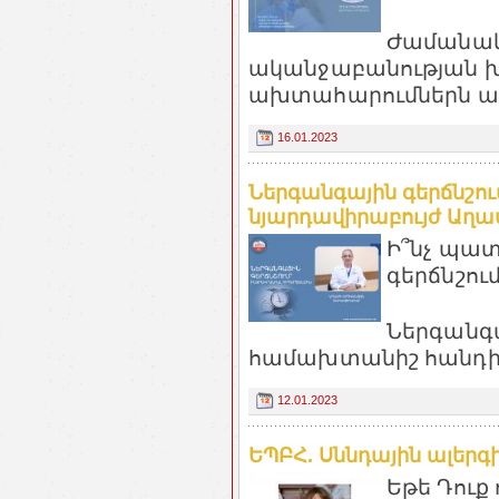
Ժամանակ
ականջաբանության խն
ախտահարումներն ամ
16.01.2023
Ներգանգային գերճնշո
նյարդավիրաբույժ Աղասի
Ի՞նչ պատ
գերճնշու
Ներգանգա
համախտանիշ հանդիպո
12.01.2023
ԵՊԲՀ. Սննդային ալեր
Եթե Դուք 