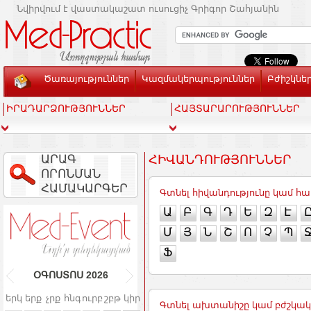
Նվիրվում է վաստակաշատ ուսուցիչ Գրիգոր Շահյանին
Ծառայություններ
Կազմակերպություններ
Բժիշկնե
ԻՐԱԴԱՐՁՈՒԹՅՈՒՆՆԵՐ
ՀԱՅՏԱՐԱՐՈՒԹՅՈՒՆՆԵՐ
ԱՐԱԳ
ՀԻՎԱՆԴՈՒԹՅՈՒՆՆԵՐ
ՈՐՈՆՄԱՆ
ՀԱՄԱԿԱՐԳԵՐ
Գտնել հիվանդությունը կամ 
Ա
Բ
Գ
Դ
Ե
Զ
Է
Մ
Յ
Ն
Շ
Ո
Չ
Պ
Ֆ
ՕԳՈՍՏՈՍ
2026
երկ
երք
չրք
հնգ
ուրբ
շբթ
կիր
Գտնել ախտանիշը կամ բժշկա