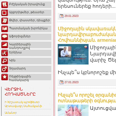
Բժշկական իրավունք
երեսուներեք հոդերի...
Ալգորիթմեր, թեստեր
29.01.2023
Թվեր, փաստեր, դեպքեր
Միջողային սկավառակն
Պատմական խրոնիկա
նյարդավիրաբուժական 
Աֆորիզմներ
Հովհաննիսյան. armeniam
Կարիերային
Միջողայի
սանդուղքով
Երեխա
Նյարդավ
վարիչ Ծե
Կին
Տղամարդ
Ինչպե՞ս կբնորոշեք մ
Ռեյթինգային
համակարգ
27.01.2023
ՎԵՐՋԻՆ
ՀՈԴՎԱԾՆԵՐԸ
Ինչպե՞ս որոշել օրգան
ոտնաթաթերի օգնությամբ
Ի հիշատակ պրոֆեսոր
Արտավազդ Սահակյանի
Այտուցվ
Ամանոր