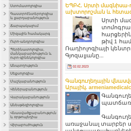
ԵՊԲՀ. Սրտի մագնիսա-
Ստոմատոլոգիա
ախտորոշման և հետա
Գաստրոէնտերոլոգիա
և լյարդաբանություն
Սրտի մա
Ճարպակալում
տոմոգրա
հարցերին
Միզային համակարգ
թիվ 1 հ
Ուրո-անդրոլոգիա
Ռադիոլոգիայի կենտր
Պերինատոլոգիա,
մանկաբարձություն և
Գյոզալյանը...
ուրո-գինեկոլոգիա
Անպտղություն
02.02.2023
Սեքսոլոգիա
Գանգուղեղային վնասվ
Մաշկաբանություն
Արայիկ. armeniamedicalc
Վեներաբանություն
Գանգուղե
Վարակաբանություն
պատճառն
Անեսթեզիոլոգիա
Վնասվածքաբանություն
Գանգուղե
և օրթոպեդիա
առաջանալ տարբեր 
Վիրաբուժություն
ավտոպատահարների.