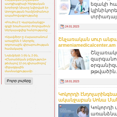
եզակի հա
ասոցիացիայի հերթական
խորհրդի նիստը նվիրված էր
կլինիկոր
Առողջության համընդհանուր
տրիադայո
ապահովագրությանը
«Բուժում է Վարդանանցը»
գրքի եռահատոր ժողովածուն
24.01.2023
ներկայացվեց հանրությանը
«Սլավմեդ»-ը Հայաստանում
Շնչառական սուր անբա
առաջինն է ներդրել
armeniamedicalcenter.am
ռոբոտային վիրաբուժության
համակարգ
Շնչառակ
Նոյեմբերի 1-ին և 2-ին,
զարգանու
«Ընտանեկան բժշկություն»
թեմայով 12-րդ գիտաժողով՝
օրգանիզ
միջազգային
թթվածին..
մասնակցությամբ։
Բոլոր լուրերը
18.01.2023
Կոկորդի էնդոլարինգեա
ականջաբան Սոնա Մանու
Կոկորդի
առանձնա