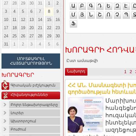
27
28
29
30
31
1
2
Ա
Բ
Գ
Դ
Ե
Զ
Է
3
4
5
6
7
8
9
Մ
Յ
Ն
Շ
Ո
Չ
Պ
10
11
12
13
14
15
16
Ֆ
17
18
19
20
21
22
23
24
25
26
27
28
29
30
31
1
2
3
4
5
6
ԽՈՐԱԳՐԻ ՀՈԴՎԱ
ՄՈՒՏՔԱԳՐԵԼ
Ըստ ամսաթվի
ՀԱՅՏԱՐԱՐՈՒԹՅՈՒՆ
Նախորդ
1
2
ԽՈՐԱԳՐԵՐ
ՀՀ ԱՆ. Մասնագետի խո
Գիտական բժշկություն
գործածության հետևան
Հիվանդություններ
Մարիխու
Բոլոր ենթախորագրերը
հանգեցնո
Լուրեր
հուզական
Ախտորոշում
ինտելեկտ
ազդեցութ
Բուժում