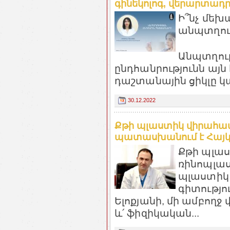
գինեկոլոգ, վերարտադ
Ի՞նչ մեխ
անպտղու
Անպտղու
ընդհանրությունն այն
դաշտանային ցիկլը կա
30.12.2022
Քթի պլաստիկ վիրահատ
պատասխանում է Հայկ
Քթի պլաս
ռինոպլաս
պլաստիկ 
գիտությո
Ելոքյանի, մի ամբողջ 
և՛ ֆիզիկական...