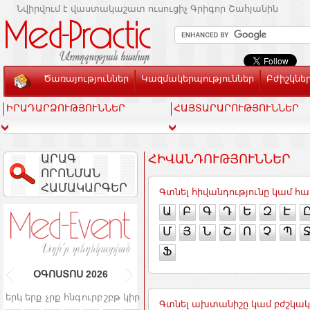
Նվիրվում է վաստակաշատ ուսուցիչ Գրիգոր Շահյանին
Ծառայություններ
Կազմակերպություններ
Բժիշկնե
ԻՐԱԴԱՐՁՈՒԹՅՈՒՆՆԵՐ
ՀԱՅՏԱՐԱՐՈՒԹՅՈՒՆՆԵՐ
ԱՐԱԳ
ՀԻՎԱՆԴՈՒԹՅՈՒՆՆԵՐ
ՈՐՈՆՄԱՆ
ՀԱՄԱԿԱՐԳԵՐ
Գտնել հիվանդությունը կամ 
Ա
Բ
Գ
Դ
Ե
Զ
Է
Մ
Յ
Ն
Շ
Ո
Չ
Պ
Ֆ
ՕԳՈՍՏՈՍ
2026
երկ
երք
չրք
հնգ
ուրբ
շբթ
կիր
Գտնել ախտանիշը կամ բժշկա