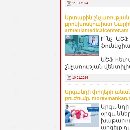
11.01.2024
Արտաքին շնչառության
բրոնխոսկոպիստ Նարին
armeniamedicalcenter.am
Ի՞նչ ԱՇՖ
ֆունկցիա
ԱՇՖ-հետա
շնչառության վենտիլիա
10.01.2024
Արգանդի փողերի անան
բուժումը. morevmankan
Արգանդի
օրգաններ
խաթարում
արգելք դա