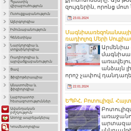
Պլաստիկ
զույգերին, որոնց մոտ
վիրաբուժություն
Ուռուցքաբանություն
23.01.2024
Ալերգոլոգիա
Իմունաբանություն
Մագնիսառեզոնանսայի
Գենետիկա
ռադիոլոգ Մերի Սուքիասյ
Նարկոլոգիա և
Արմենիա 
տոքսիկոլոգիա
մագնիսա
Ռադիոլոգիա և
առավելու
այրվածքաբանություն
անձայն լ
Ցավ
որոշ չափով դանդաղելո
Ֆիզիոթերապիա
Անատոմիա և
22.01.2024
ֆիզիոլոգիա
Լաբորատոր
ԵՊԲՀ. Բոտուլիզմ. Հայ
հետազոտություններ
Բոտուլիզ
Ավանդական
բժշկություն
առաջանում 
Առողջ ապրելակերպ
արտազատ
Կոսմետոլոգիա
սննդամթե