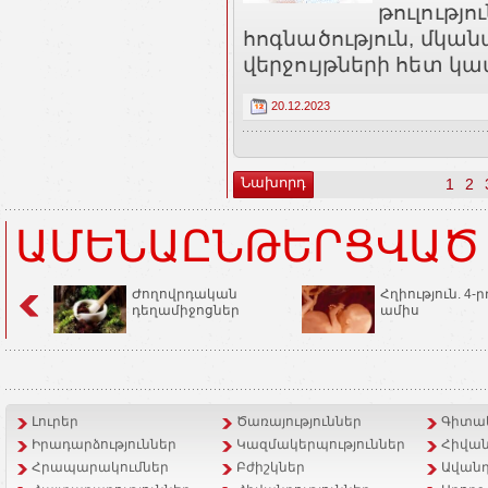
թուլությո
հոգնածություն, մկան
վերջույթների հետ կա
20.12.2023
Նախորդ
1
2
ԱՄԵՆԱԸՆԹԵՐՑՎԱԾ
Ժողովրդական
Հղիություն. 4-ր
դեղամիջոցներ
ամիս
Լուրեր
Ծառայություններ
Գիտակ
Իրադարձություններ
Կազմակերպություններ
Հիվան
Հրապարակումներ
Բժիշկներ
Ավանդ