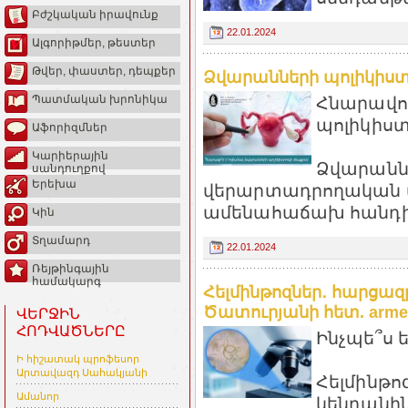
Բժշկական իրավունք
22.01.2024
Ալգորիթմեր, թեստեր
Թվեր, փաստեր, դեպքեր
Ձվարանների պոլիկիստո
Պատմական խրոնիկա
Հնարավո՞
պոլիկիստ
Աֆորիզմներ
Կարիերային
Ձվարանն
սանդուղքով
Երեխա
վերարտադրողական 
ամենահաճախ հանդիպ
Կին
Տղամարդ
22.01.2024
Ռեյթինգային
համակարգ
Հելմինթոզներ․ հարցա
Ծատուրյանի հետ. armen
ՎԵՐՋԻՆ
ՀՈԴՎԱԾՆԵՐԸ
Ինչպե՞ս 
Ի հիշատակ պրոֆեսոր
Արտավազդ Սահակյանի
Հելմինթոզ
Ամանոր
կենդանին