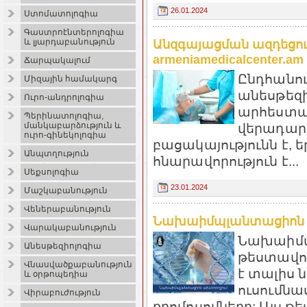
26.01.2024
Ստոմատոլոգիա
Գաստրոէնտերոլոգիա
և լյարդաբանություն
Անզգայացման ազդեցութ
armeniamedicalcenter.am
Ճարպակալում
Ընդհանու
Միզային համակարգ
անեսթեզի
Ուրո-անդրոլոգիա
արհեստա
Պերինատոլոգիա,
մանկաբարձություն և
վերադար
ուրո-գինեկոլոգիա
բացակայությունն է, 
Անպտղություն
հնարավորություն է...
Սեքսոլոգիա
23.01.2024
Մաշկաբանություն
Վեներաբանություն
Նախաիմպլանտացիոն թ
Վարակաբանություն
Նախաիմպ
Անեսթեզիոլոգիա
թեստավոր
Վնասվածքաբանություն
է տալիս
և օրթոպեդիա
ուսումնա
Վիրաբուժություն
քրոմոսոմները: Այս թ