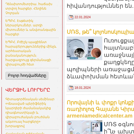
Դենսիտոմետրիա. հաճախ
հիվանդություններ են..
տրվող հարցեր. Հեղինե
Չոլոյան
22.01.2024
ԵՊԲՀ. Էսթետիկ
ներարկումներ. արդի
միտումներ և անվտանգային
ՄՌՏ, թե՞ կոլոնոսկոպիա.
հարցեր
Ուռուցքա
ԵՊԲՀ. Բժիշկ-պացիենտ
հայտնաբ
հարաբերություններից մինչև
արհեստական
առաջնայի
բանականություն.
հարցազրույց գերմանացի
քաղցկեղը
վիրաբույժի հետ
պոլիպների առաջացմա
ձևափոխման հետևանք
Բոլոր հոդվածները
18.01.2024
ՎԵՐՋԻՆ ԼՈՒՐԵՐԸ
Գիտագործնական սեմինար
Որովայնի և փոքր կոնք
«Վնասված պերիֆերիկ
ռադիոլոգ Գայանե Կիրա
նյարդերի ժամանակակից
դիագնոստիկայի և
armeniamedicalcenter.am
վիրաբուժական բուժման
ակտուալ հարցերը»
ՄՌՏ օգնո
խորագրով
ի՞նչ ախտ
Հայկական բժշկական