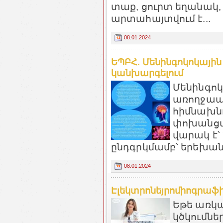
տաք, ցուրտ եղանակ, 
արտահայտվում է...
08.01.2024
ԵՊԲՀ. Մենինգոկոկային
կանխարգելում
Մենինգոկ
առողջապ
հիմնախնդ
փոխանցմ
վարակ է՝
ընդգրկմամբ՝ երեխան
08.01.2024
Էլեկտրոնեյրոմիոգրաֆիա
Եթե առկա
կծկումներ