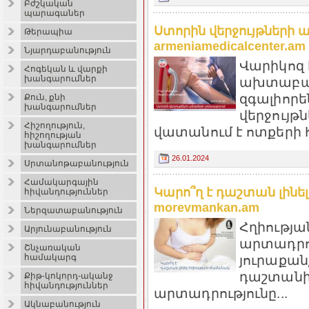
Բժշկական
պարագաներ
Ստորին վերջույթների 
Թերապիա
armeniamedicalcenter.am
Նյարդաբանություն
Վարիկոզ 
Հոգեկան և վարքի
խանգարումներ
ախտաբան
զգալիորե
Քուն, քնի
խանգարումներ
վերջույթն
Հիշողություն,
վատանում է ոտքերի հյ
հիշողության
խանգարումներ
26.01.2024
Սրտանոթաբանություն
Համակարգային
Կարո՞ղ է դաշտան լինե
հիվանդություններ
morevmankan.am
Ներզատաբանություն
Հղիությա
Արյունաբանություն
արտադրու
Շնչառական
համակարգ
յուրաքանչ
դաշտանի
Քիթ-կոկորդ-ականջ
հիվանդություններ
արտադրությունը...
Ակնաբանություն