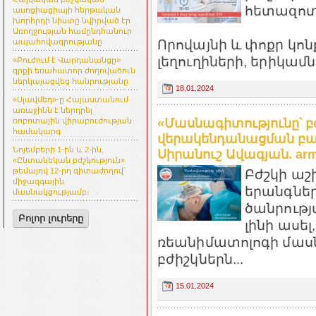
հետազոտ
ասոցիացիայի հերթական
խորհրդի նիստը նվիրված էր
Առողջության համընդհանուր
Որովայնի և փոքր կոն
ապահովագրությանը
լեղուղիների, երիկամնե
«Բուժում է Վարդանանցը»
գրքի եռահատոր ժողովածուն
ներկայացվեց հանրությանը
18.01.2024
«Սլավմեդ»-ը Հայաստանում
առաջինն է ներդրել
«Մասնագիտությունը՝ բ
ռոբոտային վիրաբուժության
համակարգ
վերակենդանացման բաժ
Նոյեմբերի 1-ին և 2-ին,
Սիրանուշ Ավագյան. arme
«Ընտանեկան բժշկություն»
թեմայով 12-րդ գիտաժողով՝
Բժշկի աշ
միջազգային
երանգներ
մասնակցությամբ։
ծանրությ
Բոլոր լուրերը
լինի ասել
ռեանիմատոլոգի մա
բժիշկներն...
15.01.2024