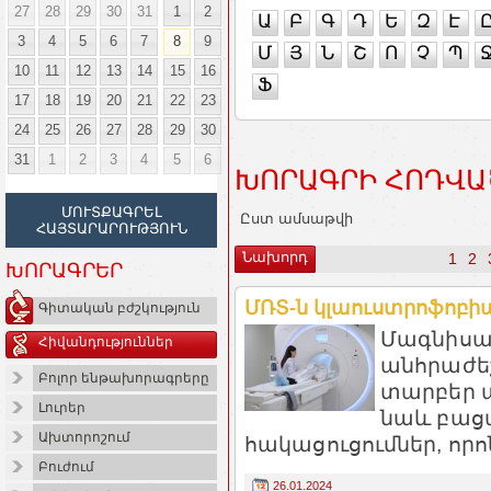
27
28
29
30
31
1
2
Ա
Բ
Գ
Դ
Ե
Զ
Է
3
4
5
6
7
8
9
Մ
Յ
Ն
Շ
Ո
Չ
Պ
10
11
12
13
14
15
16
Ֆ
17
18
19
20
21
22
23
24
25
26
27
28
29
30
31
1
2
3
4
5
6
ԽՈՐԱԳՐԻ ՀՈԴՎԱ
ՄՈՒՏՔԱԳՐԵԼ
Ըստ ամսաթվի
ՀԱՅՏԱՐԱՐՈՒԹՅՈՒՆ
Նախորդ
1
2
ԽՈՐԱԳՐԵՐ
ՄՌՏ-ն կլաուստրոֆոբիայ
Գիտական բժշկություն
Մագնիսա-
Հիվանդություններ
անհրաժեշ
Բոլոր ենթախորագրերը
տարբեր ա
Լուրեր
նաև բաց
Ախտորոշում
հակացուցումներ, որոն
Բուժում
26.01.2024