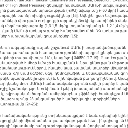
 Report of the Joint National Committee on Prevention, Detection, Evaluati
ent of High Blood Pressure) զեկույցի համաձայն ՄԱՈւ-ի առկայությո
յին քամազատման արագության (ԿՔԱ) նվազումը (<60 մլ/ր) համա
ոթային բարձր ռիսկի ցուցանիշներ [16]: Ավելին, ըստ Եվրոպակ
անների միության ուղեցույցի արյան շիճուկի կրեատինինի մա
սկ մեղմ բարձրացումը (1,3-1,5 մգ/դլ տղամարդկանց և 1,2-1,4 մգ/
և (կամ) ՄԱՈւ-ի առկայությունը հանդիսանում են ԶԳ առկայությ
ների ախտահարման ցուցանիշներ [15]:
նուր ազգաբնակչության շրջանում ՄԱՈւ-ի տարածվածությանն 
արակաբանական հետազոտությունների արդյունքներն ըստ տ
ակների տարամիտվում են, կազմելով 3465% [17-19]: Ըստ էության
նավորված է մեզի նմուշի հավաքման և նրա քննության մեթո
նահատկություններով, ինչպես նաև չափման տարբեր միավորն
մամբ` գ/ր կամ մգ/24ժ, մգ/լ, դեմոգրաֆիկ և կենսաբանական գո
 էթնիկ պատկանելիություն) և կլինիկական բաղադրիչներով: Այսպ
րդկանց մոտ ՄԱՈւի հաճախականությունն ավելի բարձր է կանա
Որոշիչ նշանակություն ունի նաև էթնիկ (ռասայական) պատկանելի
կ, եվրոպական ծագման ամերիկաբնակ ֆինների համայնքում Մ
վածությունը 23 անգամ ցածր է ամերիկացի աբորիգենների
ատությամբ [24-26]:
ի հաճախականությունը փոխկապակցված է նաև այնպիսի կլի
ցուցիչների միաժամանակյա առկայության հետ, ինչպիսիք են Ս
կոզայի նկատմամբ հանդուրժողականության (տոլերանտության)