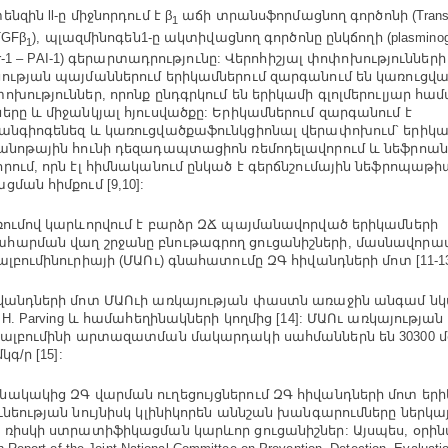
նզին ll-ը միջնորդում է β
աճի տրանսֆորմացնող գործոնի (Transfo
1
 TGFβ
), պլազմինոգեն1-ը ակտիվացնող գործոնը ընկճողի (plasminogen
1
itor-1 – PAI-1) գերարտադրությունը: Վերոհիշյալ փոփոխությունն
ության պայմաններում երիկամներում զարգանում են կառուցվ
ոխություններ, որոնք ընդգրկում են երիկամի գլոլմերուլյար հա
երը և միջանկյալ հյուսվածքը: Երիկամներում զարգանում է
անգիոգենեզ և կառուցվածքաֆունկցիոնալ վերափոխում` երիկա
անոթային հունի դեզադապտացիոն ռեմոդելավորում և նեֆրոան
րում, որն էլ հիմնականում ընկած է գերճնշումային նեֆրոպաթի
ցման հիմքում [9,10]:
ռումով կարևորվում է բարձր ԶՃ պայմանավորված երիկամների
արման վաղ շրջանը բնութագրող ցուցանիշների, մասնավորա
ալբումինուրիայի (ՄԱՈւ) գնահատումը ԶԳ հիվանդների մոտ [11-13
վանդների մոտ ՄԱՈւի առկայության փաստն առաջին անգամ նկ
. H. Parving և համահեղինակների կողմից [14]: ՄԱՈւ առկայության
 ալբումինի արտազատման մակարդակի սահմաններն են 30300 մ
կգ/ր [15]:
ակակից ԶԳ վարման ուղեցույցներում ԶԳ հիվանդների մոտ եր
ւնեության նույնիսկ կլինիկորեն աննշան խանգարումները ներկ
 ռիսկի ստրատիֆիկացման կարևոր ցուցանիշներ: Այսպես, օրինա