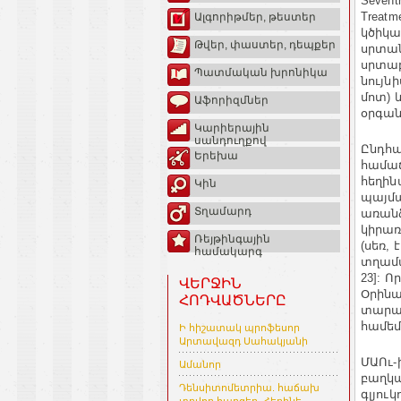
Seventh
Treatm
Ալգորիթմեր, թեստեր
կծիկա
Թվեր, փաստեր, դեպքեր
սրտան
սրտաբ
Պատմական խրոնիկա
նույնի
մոտ) 
Աֆորիզմներ
օրգան
Կարիերային
սանդուղքով
Ընդհա
Երեխա
համաճ
հեղին
Կին
պայմա
Տղամարդ
առանձ
կիրառ
Ռեյթինգային
(սեռ,
համակարգ
տղամա
23]: 
ՎԵՐՋԻՆ
Օրինա
ՀՈԴՎԱԾՆԵՐԸ
տարած
համեմ
Ի հիշատակ պրոֆեսոր
Արտավազդ Սահակյանի
ՄԱՈւ-
Ամանոր
բաղկա
Դենսիտոմետրիա. հաճախ
գլյու