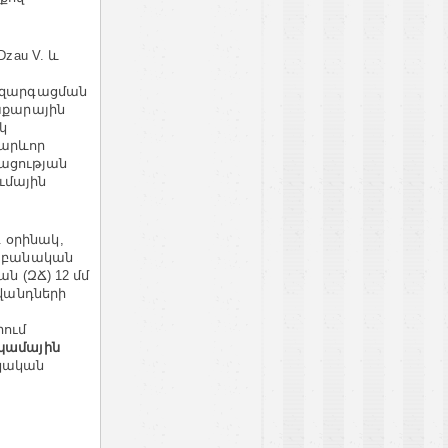
zau V. և
Հ զարգացման
շաքարային
կ
կարևոր
ացության
ւմային
 օրինակ,
րակաբանական
ն (ԶՃ) 12 մմ
իվանդների
րում
կամային
իկական