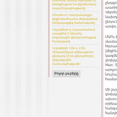
խորհրդի նիստը նվիրված էր
ընդգր
Առողջության համընդհանուր
աստիճ
ապահովագրությանը
Վերոհ
«Բուժում է Վարդանանցը»
նախոր
գրքի եռահատոր ժողովածուն
ընդու
ներկայացվեց հանրությանը
արվու
«Սլավմեդ»-ը Հայաստանում
առաջինն է ներդրել
ՄԱՈւ-
ռոբոտային վիրաբուժության
մասնա
համակարգ
հետազ
Նոյեմբերի 1-ին և 2-ին,
(միջի
«Ընտանեկան բժշկություն»
կազմե
թեմայով 12-րդ գիտաժողով՝
փոխկա
միջազգային
մասնակցությամբ։
հետ: 
արդյո
Բոլոր լուրերը
նույն
համապ
Մի շա
փոխկ
ախտա
օրինա
հանգա
հանդի