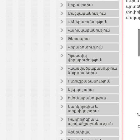
սթրես
Սեքսոլոգիա
պոտեն
փոփոխ
Մաշկաբանություն
մակար
Վեներաբանություն
Վարակաբանություն
Թերապիա
Վիրաբուժություն
Պլաստիկ
վիրաբուժություն
Վնասվածքաբանություն
և օրթոպեդիա
Ուռուցքաբանություն
Ալերգոլոգիա
Իմունաբանություն
Նարկոլոգիա և
տոքսիկոլոգիա
Ն
Ռադիոլոգիա և
այրվածքաբանություն
Գենետիկա