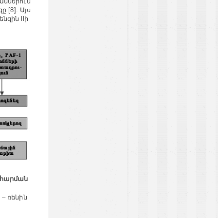
աններում
 [8]: Այս
նզին llի
ահարման
– ռենին