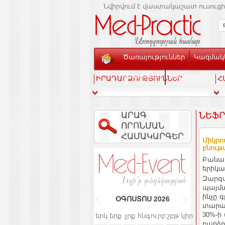
Նվիրվում է վաստակաշատ ուսուցի
Ծառայություններ
Կազմակե
Տեսասրահ
Կապ
ԻՐԱԴԱՐՁՈՒԹՅՈՒՆՆԵՐ
Հ
ԱՐԱԳ
ՆԵՖՐ
ՈՐՈՆՄԱՆ
ՀԱՄԱԿԱՐԳԵՐ
Միկրո
բնութ
Բանալ
երիկ
Զարգա
պայմա
ինչը 
ՕԳՈՍՏՈՍ
2026
տարած
30%-ի
երկ
երք
չրք
հնգ
ուրբ
շբթ
կիր
բարձր