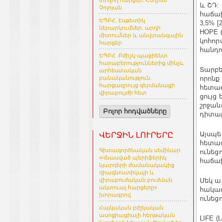
տրվող հարցեր. Հեղինե
և ՇԴ:
Չոլոյան
հաճախ
ԵՊԲՀ. Էսթետիկ
3,5% [
ներարկումներ. արդի
HOPE (H
միտումներ և անվտանգային
կոհոր
հարցեր
հանդո
ԵՊԲՀ. Բժիշկ-պացիենտ
հարաբերություններից մինչև
Տարբե
արհեստական
որոնք
բանականություն.
հարցազրույց գերմանացի
հետազ
վիրաբույժի հետ
ցույց
շրջան
Բոլոր հոդվածները
դիտար
Այսպես
ՎԵՐՋԻՆ ԼՈՒՐԵՐԸ
հետազ
Գիտագործնական սեմինար
ունեց
«Վնասված պերիֆերիկ
հաճախ
նյարդերի ժամանակակից
դիագնոստիկայի և
Մեկ ա
վիրաբուժական բուժման
ակտուալ հարցերը»
հակագ
խորագրով
ունեց
Հայկական բժշկական
ասոցիացիայի հերթական
LIFE (