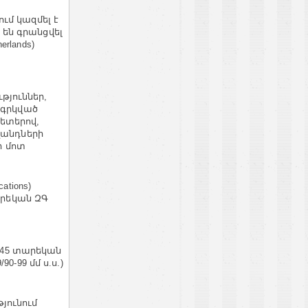
ւմ կազմել է
ր են գրանցվել
herlands)
յուններ,
դգրկված
ետերով,
վանդների
ի մոտ
ations)
արեկան ԶԳ
8-45 տարեկան
-99 մմ ս.ս.)
ւթյունում