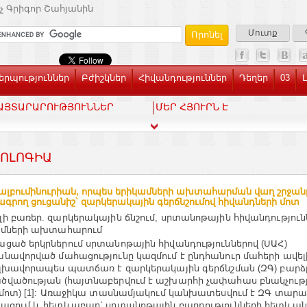
չ Գրիգոր Շահյանին
Մուտք
րպություններ
Բժիշկներ
Հիվանդություններ
Դեղեր
03
ԱՅՏԱՐԱՐՈՒԹՅՈՒՆՆԵՐ
ՄԵՐ ՀՅՈՒՐՆ Է
ՈԼՈԳԻԱ
ալբումինուրիան, որպես երիկամների ախտահարման վաղ շրջան
ագրող ցուցանիշ` զարկերակային գերճնշումով հիվանդների մոտ
ի բառեր. զարկերակային ճնշում, սրտանոթային հիվանդություն
ամների ախտահարում
ցած երկրներում սրտանոթային հիվանդություններով (ՍԱՀ)
նավորված մահացությունը կազմում է ընդհանուր մահերի ավելի
գլխավորապես պատճառ է զարկերակային գերճնշման (ԶԳ) բարձ
վածության (հայտնաբերվում է աշխարհի չափահաս բնակչությ
 մոտ) [1]: Առաջիկա տասնամյակում կանխատեսվում է ԶԳ տար
ացում և հետևաբար` սրտանոթային բարդությունների հետևան