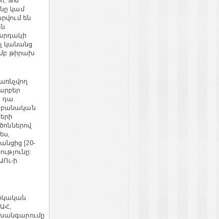
on, and
ւնը կամ
րվում են
ան
կարդակի
դլ կանանց
ամբ թիրախ
առնչվող
արբեր
, դա
դաբանական
երի
րծոններով
ես,
նցից [20-
ությունը:
ԱՈւ-ի
նիկական
ԱՀ,
 խանգարումը