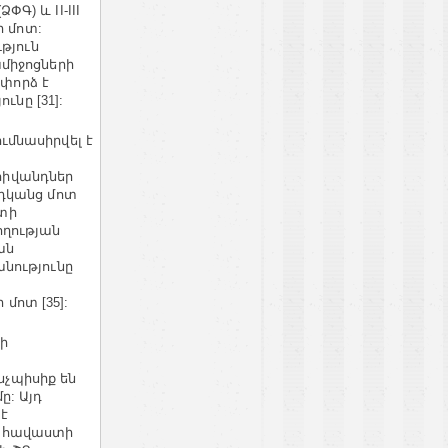
) և II-III
ի մոտ:
թյուն
միջոցների
 փորձ է
ւնը [31]:
մնասիրվել է
 հիվանդներ
րդկանց մոտ
ստի
ղության
ան
նությունը
մոտ [35]:
ի
չպիսիք են
ը: Այդ
 է
ն հավաստի