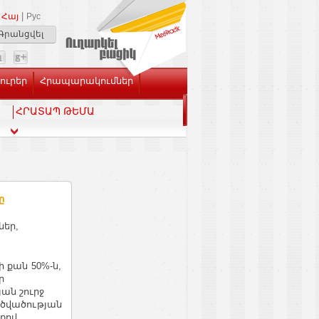
|
Հայ
Рус
Գրանցվել
Լուրեր
Հրապարակումներ
ՀՐԱՏԱՊ ԹԵՄԱ
ը
ներ,
 քան 50%-ն,
ր
ան շուրջ
ածվածության
քով