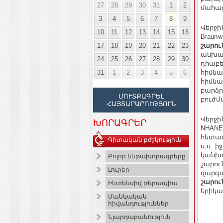
27
28
29
30
31
1
2
մահաց
3
4
5
6
7
8
9
Վերջի
10
11
12
13
14
15
16
Braun
17
18
19
20
21
22
23
շարու
անխախ
24
25
26
27
28
29
30
դիաբե
31
1
2
3
4
5
6
հիմնա
հիմնա
բարձր
ՄՈՒՏՔԱԳՐԵԼ
բուժմ
ՀԱՅՏԱՐԱՐՈՒԹՅՈՒՆ
Վերջի
ԽՈՐԱԳՐԵՐ
NHANES
հետազ
Գիտական բժշկություն
ս.ս. 
կանխո
Բոլոր ենթախորագրերը
շարու
Լուրեր
զարգա
շարո
Ինտենսիվ թերապիա
երիկա
Մանկական
հիվանդություններ
Նյարդաբանություն