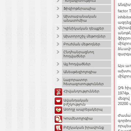
Դեղագիտություն
Անգիտե
Ֆիզիոթերապիա
factor
Ախտաբանական
inhib
անատոմիա
ազդեց
վերափ
Կլինիկական դեպքեր
անոթն
Ախտորոշիչ մեթոդներ
ֆիբրո
միկրո
Բուժման մեթոդներ
ձևավո
Ընդհանրացնող
զարգա
հոդվածներ
Այլ հոդվածներ
Այս ա
ախտահ
Անեսթեզիոլոգիա
միկրո
Լաբորատոր
հետազոտություններ
ԶԳ հի
Հիվանդություններ
1974թ
մեզով
Ավանդական
20200 մ
բժշկություն
Առողջ ապրելակերպ
Ժաման
Կոսմետոլոգիա
գործո
որպես
Բժշկական իրավունք