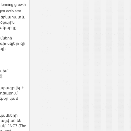
rming growth
 activator
երի երկարատև
ածքային
մակարգը,
մների
գիոսկլերոզի
այի
պես`
]:
արագրվել է
 դեպքում
գ/օր կամ
իկամների
այացված են
կ` JNC7 (The