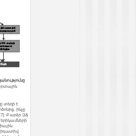
անությունը
 սրտային
ը տեղի է
ոնից, ինչը
7]: Բարձր ԶՃ
 երիկամների
իային:
քսիդատիվ