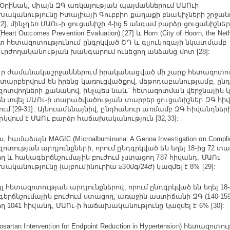
 Օրինակ, միայն ԶԳ առկայության պայմաններում ՄԱՈւի
ականությունը Իտալիայի Գուբբիո քաղաքի բնակիչների շրջանո
22], մինչդեռ ՄԱՈւ-ի ցուցանիշի 4-ից 5 անգամ բարձր ցուցանիշնե
eart Outcomes Prevention Evaluation) [27] և Horn (City of Hoorn, the Net
տ հետազոտությունում ընգրկված ՇԴ և գլյուկոզայի նկատմամբ
ւրժողականության խանգարում ունեցող անձանց մոտ [28]:
ր ժամանակաշրջաններում իրականացված մի շարք հետազոտութ
 տարբերվում են իրենց կառուցվածքով, մեթոդաբանությամբ, ըն
ոտվողների քանակով, ինչպես նաև` հետազոտման վերջնային կ
 են տվել ՄԱՈւ-ի տարածվածության տարբեր ցուցանիշներ ԶԳ հի
ում [29-31]: Այնուամենայնիվ, ընդհանուր առմամբ ԶԳ հիվանդներ
կվում է ՄԱՈւ բարձր հաճախականություն [32,33]:
, համաձայն MAGIC (Microalbuminuria: A Genoa Investigation on Complic
ոտության արդյունքների, որում ընդգրկված են եղել 18-ից 72 տ
ող և հակագերճնշումային բուժում չստացող 787 հիվանդ, ՄԱՈւ
ականությունը (ալբումինուրիա ≥30մգ/24ժ) կազմել է 8% [29]:
յլ հետազոտության արդյունքներով, որում ընդգրկված են եղել 1
երճնշումային բուժում ստացող, առաջին աստիճանի ԶԳ (140-159/90
ող 1041 հիվանդ, ՄԱՈւ-ի հաճախականությունը կազմել է 6% [30]:
Losartan Intervention for Endpoint Reduction in Hypertension) հետազոտո