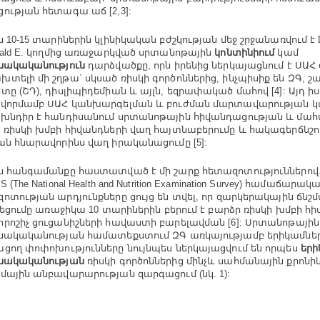
ության հետագա աճ [2,3]:
ն 10-15 տարիներին կլինիկական բժշկության մեջ շրջանառվում է D
wald E. կողմից առաջարկված սրտանոթային
կոնտինիում
կամ
նակականություն
դարձվածքը, որն իրենից ներկայացնում է ՍԱ
տելի մի շղթա` սկսած ռիսկի գործոններից, ինչպիսիք են ԶԳ, 
տը (ՇԴ), դիսլիպիդեմիան և այլն, եզրափակած մահով [4]: Այդ իս
վորմամբ ՍԱՀ կանխարգելման և բուժման մարտավարության 
խնդիր է հանդիսանում սրտանոթային հիվանդացության և մահ
 ռիսկի խմբի հիվանդների վաղ հայտնաբերումը և հակագերճնշո
ան հնարավորինս վաղ իրականացումը [5]:
ն հանգամանքը հաստատված է մի շարք հետազոտություններով.
 (The National Health and Nutrition Examination Survey) համաճա
ոտության արդյունքները ցույց են տվել, որ զարկերակային ճնշմա
իջեցումը առաջիկա 10 տարիներին բերում է բարձր ռիսկի խմբի հ
րոշիչ ցուցանիշների հավաստի բարելավման [6]: Սրտանոթային
նակականության համատեքստում ԶԳ առկայությամբ երիկամնե
ցող փոփոխությունները նույնպես ներկայացվում են որպես
երի
ւնակականության
ռիսկի գործոններից մինչև սահմանային քրոն
մային անբավարարության զարգացում (նկ. 1):