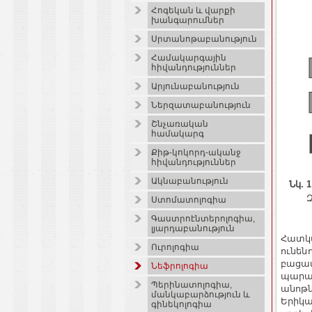
Հոգեկան և վարքի
խանգարումներ
Սրտանոթաբանություն
Համակարգային
հիվանդություններ
Արյունաբանություն
Ներզատաբանություն
Շնչառական
համակարգ
Քիթ-կոկորդ-ականջ
հիվանդություններ
Ակնաբանություն
Նկ.
Զ
Ստոմատոլոգիա
Գաստրոէնտերոլոգիա,
լյարդաբանություն
Հատկա
Ուրոլոգիա
ունեն
բացատ
Նեֆրոլոգիա
պարագ
Պերինատոլոգիա,
անոթն
մանկաբարձություն և
Երիկա
գինեկոլոգիա