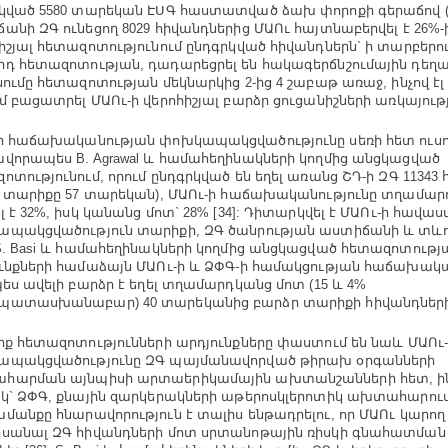
կված 5580 տարեկան ԷՍԳ հաստատված ձախ փորոքի գերաճով (ՁՓԳ
անի ԶԳ ունեցող 8029 հիվանդներից ՄԱՈւ հայտնաբերվել է 26%-
իշյալ հետազոտությունում ընդգրկված հիվանդներն` ի տարբերու
դ հետազոտության, դադարեցրել են հակագերճնշումային դեղա
նումը հետազոտության մեկնարկից 2-ից 4 շաբաթ առաջ, ինչով էլ
մ բացատրել ՄԱՈւ-ի վերոհիշյալ բարձր ցուցանիշների առկայությո
ի հաճախականության փոխկապակցվածությունը սեռի հետ ուսու
վորապես B. Agrawal և համահեղինակների կողմից անցկացված
ոտությունում, որում ընդգրկված են եղել առանց ՇԴ-ի ԶԳ 11343
ն տարիքը 57 տարեկան), ՄԱՈւ-ի հաճախականությունը տղամա
լ է 32%, իսկ կանանց մոտ` 28% [34]: Դիտարկվել է ՄԱՈւ-ի հավա
պակցվածություն տարիքի, ԶԳ ծանրության աստիճանի և տևո
S. Basi և համահեղինակների կողմից անցկացված հետազոտությ
ւնքների համաձայն ՄԱՈւ-ի և ՁՓԳ-ի համակցության հաճախակա
պես ավելի բարձր է եղել տղամարդկանց մոտ (15 և 4%
ատասխանաբար) 40 տարեկանից բարձր տարիքի հիվանդների 
րք հետազոտությունների արդյունքները փաստում են նաև ՄԱՈւ-
ապակցվածությունը ԶԳ պայմանավորված թիրախ օրգանների
հարման այնպիսի արտաերիկամային ախտանշանների հետ, ին
կ` ՁՓԳ, քնային զարկերակների աթերոսկլերոտիկ ախտահարում
մանքը հնարավորություն է տալիս ենթադրելու, որ ՄԱՈւ կարող
սանալ ԶԳ հիվանդների մոտ սրտանոթային ռիսկի գնահատմա