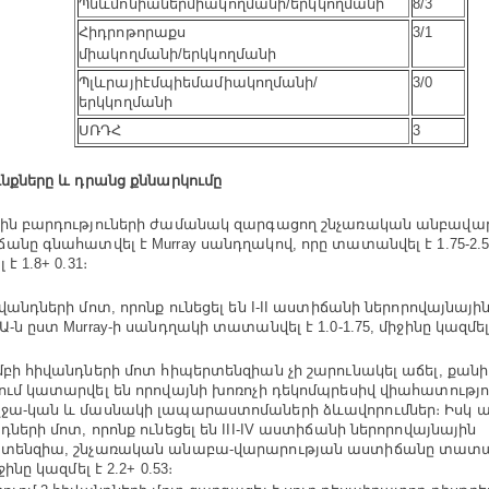
Պնևմոնիաներ
միակողմանի
/
երկկողմանի
8/3
Հիդրոթորաքս
3/1
միակողմանի
/
երկկողմանի
Պլևրայի
էմպիեմա
միակողմանի
/
3/0
երկկողմանի
ՍՌԴՀ
3
ւնքները և դրանց քննարկումը
ին բարդություների ժամանակ զարգացող շնչառական անբավա
անը գնահատվել է Murray սանդղակով, որը տատանվել է 1.75-2.5
 է 1.8+ 0.31։
իվանդների մոտ, որոնք ունեցել են I-II աստիճանի ներորովայնայի
-ն ըստ Murray-ի սանդղակի տատանվել է 1.0-1.75, միջինը կազմել է
մբի հիվանդների մոտ հիպերտենզիան չի շարունակել աճել, քանի
ում կատարվել են որովայնի խոռոչի դեկոմպրեսիվ վիահատությո
ջա-կան և մասնակի լապարաստոմաների ձևավորումներ։ Իսկ ա
դների մոտ, որոնք ունեցել են III-IV աստիճանի ներորովայնային
տենզիա, շնչառական անաբա-վարարության աստիճանը տատանվ
իջինը կազմել է 2.2+ 0.53։