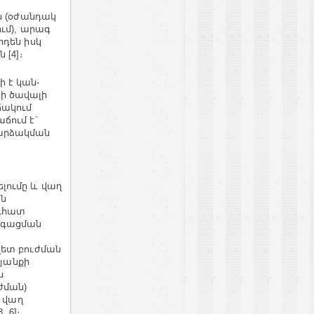
ն (օժանդակ
ւմ), արագ
րդեն իսկ
[4]։
 է կան-
ի ծավալի
ճակում
ճում է`
զարձակման
լումը և վաղ
ն
նդհատ
րգացման
վետ բուժման
կյանքի
ն
ժման)
է վաղ
, 6]։