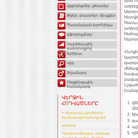
նրա հ
ազդեց
Ալգորիթմեր, թեստեր
ներոր
Թվեր, փաստեր, դեպքեր
հետվի
հետևա
Պատմական խրոնիկա
աղետի
հեմոպ
Աֆորիզմներ
հետոր
Կարիերային
սանդուղքով
Հևոցի
Երեխա
կարող
զարգա
Կին
մեծաց
Տղամարդ
ծավալ
բազալ
Ռեյթինգային
Նշված
համակարգ
խանգա
ՎԵՐՋԻՆ
վե
ՀՈԴՎԱԾՆԵՐԸ
մե
Ի հիշատակ պրոֆեսոր
հի
Արտավազդ Սահակյանի
գա
Ամանոր
պլ
դի
Դենսիտոմետրիա. հաճախ