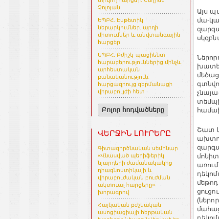
տրվող հարցեր. Հեղինե
Չոլոյան
Այս պ
մա-կա
ԵՊԲՀ. Էսթետիկ
ներարկումներ. արդի
զարգա
միտումներ և անվտանգային
սկզբն
հարցեր
ԵՊԲՀ. Բժիշկ-պացիենտ
Ներոր
հարաբերություններից մինչև
խատես
արհեստական
մեծաց
բանականություն.
գտնվո
հարցազրույց գերմանացի
վիրաբույժի հետ
չնայա
տեմպի
Բոլոր հոդվածները
համա
Շատ կ
ՎԵՐՋԻՆ ԼՈՒՐԵՐԸ
ախտոր
զարգա
Գիտագործնական սեմինար
մոնիտ
«Վնասված պերիֆերիկ
նյարդերի ժամանակակից
առում
դիագնոստիկայի և
դեկոմ
վիրաբուժական բուժման
մեթոդ
ակտուալ հարցերը»
ցուցո
խորագրով
(ներո
Հայկական բժշկական
մահաց
ասոցիացիայի հերթական
դեկոմ