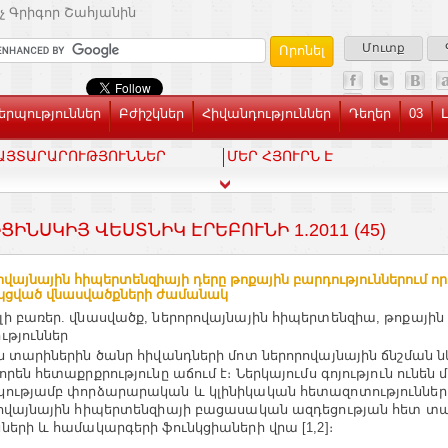
չ Գրիգոր Շահյանին
Մուտք
րպություններ
Բժիշկներ
Հիվանդություններ
Դեղեր
03
ԱՅՏԱՐԱՐՈՒԹՅՈՒՆՆԵՐ
ՄԵՐ ՀՅՈՒՐՆ Է
ՑԻՆՍԿԻՅ ՎԵՍՏՆԻԿ ԷՐԵԲՈՒՆԻ 1.2011 (45)
ովայնային հիպերտենզիայի դերը թոքային բարդություններում ո
կցված վնասվածքների ժամանակ
ի բառեր. վնասվածք, ներորովայնային հիպերտենզիա, թոքային
ւթյուններ
ն տարիներին ծանր հիվանդների մոտ ներորովայնային ճնշման
որեն հետաքրքրությունը աճում է։ Ներկայումս գոյություն ունեն 
ությամբ փորձարարական և կլինիկական հետազոտություննե
ովայնային հիպերտենզիայի բացասական ազդեցության հետ տ
ների և համակարգերի ֆունկցիաների վրա [1,2]։