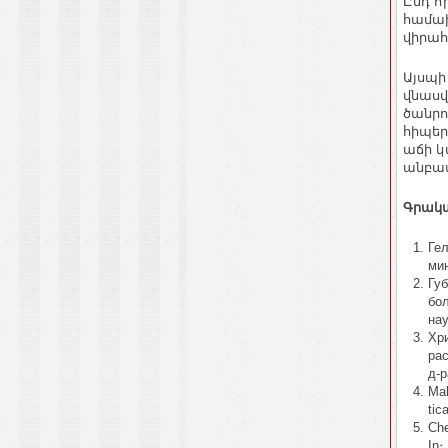
Ընդ ո
համախ
վիրահ
Այսպի
վնասվ
ծանրո
հիպեր
աճի կ
անբավ
Գրակա
Гел
мин
Гу
бол
нау
Хр
рас
д-р
Mal
tic
Che
In։