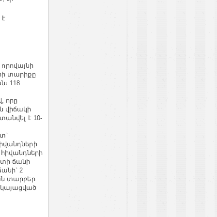
 է
. որովայնի
րի տարիքը
ն։ 118
, որը
ան վիճակի
անվել է 10-
տ`
իվանդների
հիվանդների
ստի-ճանի
ճանի` 2
ան տարբեր
երկայացված