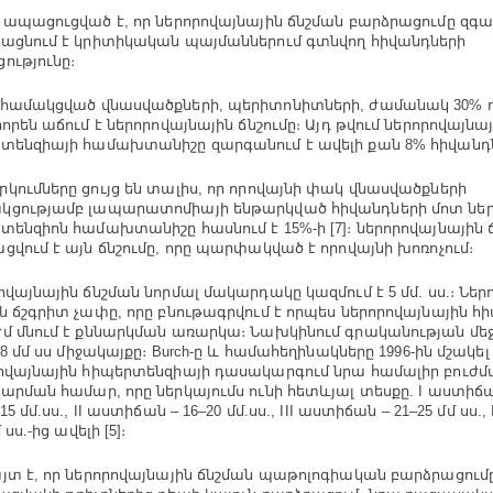
 ապացուցված է, որ ներորովայնային ճնշման բարձրացումը զգա
ացնում է կրիտիկական պայմաններում գտնվող հիվանդների
ությունը։
համակցված վնասվածքների, պերիտոնիտների, ժամանակ 30% 
իորեն աճում է ներորովայնային ճնշումը։ Այդ թվում ներորովայնա
տենզիայի համախտանիշը զարգանում է ավելի քան 8% հիվանդ
կումները ցույց են տալիս, որ որովայնի փակ վնասվածքների
ցությամբ լապարատոմիայի ենթարկված հիվանդների մոտ ներ
տենզիոն համախտանիշը հասնում է 15%-ի [7]։ ներորովայնային
ցվում է այն ճնշումը, որը պարփակված է որովայնի խոռոչում։
ովայնային ճնշման նորմալ մակարդակը կազմում է 5 մմ. սս.։ Ներ
ն ճշգրիտ չափը, որը բնութագրվում է որպես ներորովայնային 
մ մնում է քննարկման առարկա։ Նախկինում գրականության մեջ
18 մմ սս միջակայքը։ Burсh-ը և համահեղինակները 1996-ին մշակել
ովայնային հիպերտենզիայի դասակարգում նրա համալիր բուժմ
արման համար, որը ներկայումս ունի հետևյալ տեսքը. I աստիճան
15 մմ.սս., II աստիճան – 16–20 մմ.սս., III աստիճան – 21–25 մմ սս
մ սս.-ից ավելի [5]։
յտ է, որ ներորովայնային ճնշման պաթոլոգիական բարձրացումը