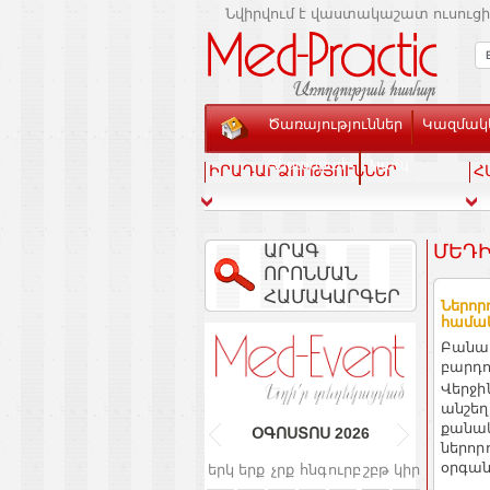
Նվիրվում է վաստակաշատ ուսուցի
Ծառայություններ
Կազմակե
Տեսասրահ
Կապ
ԻՐԱԴԱՐՁՈՒԹՅՈՒՆՆԵՐ
Հ
ԱՐԱԳ
ՄԵԴԻ
ՈՐՈՆՄԱՆ
ՀԱՄԱԿԱՐԳԵՐ
Ներոր
համա
Բանալ
բարդո
Վերջի
անշեղ
քանակ
ՕԳՈՍՏՈՍ
2026
ներոր
օրգան
երկ
երք
չրք
հնգ
ուրբ
շբթ
կիր