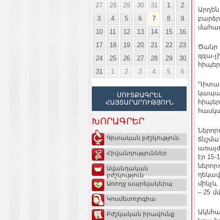
27
28
29
30
31
1
2
Արդեն
3
4
5
6
7
8
9
բարձր
մահաց
10
11
12
13
14
15
16
17
18
19
20
21
22
23
Ծանր 
զգա-լ
24
25
26
27
28
29
30
հիպեր
31
1
2
3
4
5
6
Դիտար
կապակ
ՄՈՒՏՔԱԳՐԵԼ
հիպեր
ՀԱՅՏԱՐԱՐՈՒԹՅՈՒՆ
հասկա
ԽՈՐԱԳՐԵՐ
Ներոր
Գիտական բժշկություն
ճնշմա
առայժ
Հիվանդություններ
էր 15-
ներոր
Ավանդական
ղեկավ
բժշկություն
մինչև 
Առողջ ապրելակերպ
– 25 մ
Կոսմետոլոգիա
Ակնհա
Բժշկական իրավունք