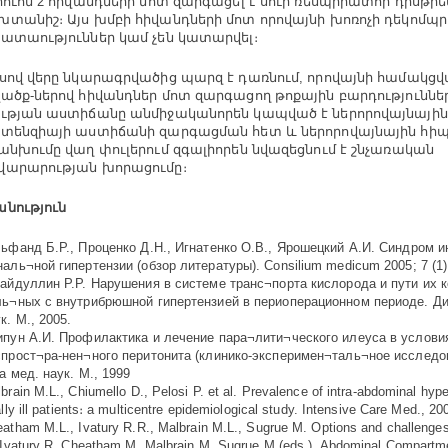
րուոմ 2 հիվանդների մոտ զարգացել է սուր ռեսպիրատոր դիսթրե
տանիշ։ Այս խմբի հիվանդների մոտ որովայնի խոռոչի դեկոմպր
ատաություններ կամ չեն կատարվել։
սով վերը նկարագրվածից պարզ է դառնում, որովայնի համակց
ածք-ներով հիվանդներ մոտ զարգացող թոքային բարդություննե
ւթյան աստիճանը անմիջականորեն կապված է ներորովայնային
տենզիայի աստիճանի զարգացման հետ և ներորովայնային հի
անխումը վաղ փուլերում զգալիորեն նվազեցնում է շնչառական
արարության խորացումը։
նություն
ьфанд Б.Р., Проценко Д.Н., Игнатенко О.В., Ярошецкий А.И. Синдром и
аль¬ной гипертензии (обзор литературы). Consilium medicum 2005; 7 (1
байдуллин Р.Р. Нарушения в системе транс¬порта кислорода и пути их к
ь¬ных с внутрибрюшной гипертензией в периоперационном периоде. Дис.
к. М., 2005.
ипун А.И. Профилактика и лечение пара¬лити¬ческого илеуса в услови
прост¬ра-нен¬ного перитонита (клинико-эксперимен¬таль¬ное исследова
а мед. наук. М., 1999
brain M.L., Chiumello D., Pelosi P. et al. Prevalence of intra-abdominal hyper
ally ill patients։ a multicentre epidemiological study. Intensive Care Med., 20
atham M.L., Ivatury R.R., Malbrain M.L., Sugrue M. Options and challenges 
 Ivatury R, Cheatham M, Malbrain M, Sugrue M (eds.). Abdominal Compart