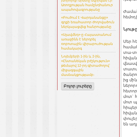
խորհրդի նիստը նվիրված էր
Առողջության համընդհանուր
ապահովագրությանը
Ժաման
հեմոդ
«Բուժում է Վարդանանցը»
գրքի եռահատոր ժողովածուն
ներկայացվեց հանրությանը
Նյութ
«Սլավմեդ»-ը Հայաստանում
առաջինն է ներդրել
Մեր հ
ռոբոտային վիրաբուժության
համակ
համակարգ
տա-տա
Նոյեմբերի 1-ին և 2-ին,
հիվան
«Ընտանեկան բժշկություն»
վնասվ
թեմայով 12-րդ գիտաժողով՝
տատան
միջազգային
ծանրո
մասնակցությամբ։
ից մին
ներոր
Բոլոր լուրերը
հետոր
մոտ` 
մոտ պ
հիպեր
հիվան
փուլե
են աղ