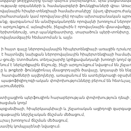
ազվակի թռիչքներից դեպի կայուն բարձրացում, նրա բացասակ
ությամբ օրգանների և համակարգերի ֆունկցիաների վրա։ Առա
ովայնային հիպեր-տենզիայի համախտանիշը` (վաղ վիրաբուժակ
րահատական կամ որովայնա-յին) որպես ախտաբանական պրո
նք, զարգանում են անմիջականորեն որովայնի խոռոչում ներոր
 արդյունքում, այնպիսին, ինչպիսին է որովայնային վնասվածքը
երիտոնեումը, սուր պանկրեատիտը, տարածուն պերի-տոնիտը,
ովայնամզային հեմատոման և այլն։
 ի հայտ գալը ներորովայնային հիպերտենզիայի առաջին դրսևորո
 է հայտնվել նախքան ներորովայնային հիպերտենզիայի համա
-ցումը։ Ստոծանու տեղաշարժը կրծքավանդակի խոռոչի կողմ զ
նում է ներկրծքային ճնշումը, ինչի արդյունքում նվազում են շնչ
ը և թոքերի ֆունկցիոնալ մնացորդային ծավալը, կոլապսի են ե
 հատվածների ալվեոլները, առաջանում են ատելեկտազի օջախներ
 պաթոֆիզիոլոգի-ական փոփոխությունները բերում են հետևյալ
րումներին.
նտիլյացիոն պերֆուզիոն հարաբերության փոփոխություն դեպի 
ծացման կողմ
պօքսեմիայի, հիպերկապնիայի և շնչառական ացիդոզի զարգացո
գաթային ներշնչական ճնշման մեծացում,
ևրալ խոռոչում ճնշման մեծացում,
նամիկ կոմպլայենսի նվազում։