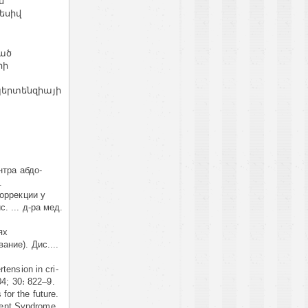
ս
եսիվ
ված
րի
պերտենզիայի
нтра абдо-
).
оррекции у
 ... д-ра мед.
ях
ние). Дис....
tension in cri-
04; 30։ 822–9.
for the future.
ment Syndrome.