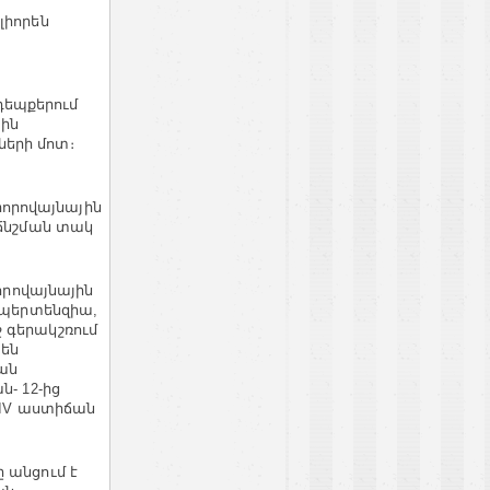
լիորեն
դեպքերում
յին
ների մոտ։
որովայնային
 ճնշման տակ
որովայնային
հիպերտենզիա,
 գերակշռում
 են
ան
- 12-ից
., IV աստիճան
 անցում է