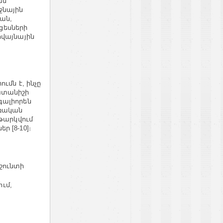
ան
ջնային
ան,
ցեսների
ովայնային
,
ւմն է, ինչը
խտանիշի
գալիորեն
առական
նթարկվում
 [8-10]։
շունտի
ւմ,