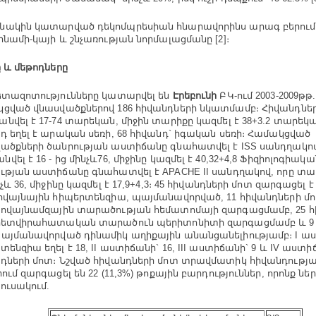
ակին կատարված դեկոմպրեսիան հնարավորինս արագ բերում
ինամի-կայի և շնչառության նորմալացմանը [2]։
ը և մեթոդները
ետազոտությունները կատարվել են
Էրեբունի
ԲԿ-ում 2003-2009թթ
ցված վնասվածքներով 186 հիվանդների նկատմամբ։ Հիվանդնե
նվել է 17-74 տարեկան, միջին տարիքը կազմել է 38+3.2 տարեկա
դ եղել է արական սեռի, 68 հիվանդ` իգական սեռի։ Համակցված
ածքների ծանրության աստիճանը գնահատվել է ISS սանդղակով
վել է 16 - ից մինչև76, միջինը կազմել է 40,32+4,8 Ֆիզիոլոգիակ
ւթյան աստիճանը գնահատվել է APACHE II սանդղակով, որը տատ
չև 36, միջինը կազմել է 17,9+4,3։ 45 հիվանդների մոտ զարգացել է
ովայնային հիպերտենզիա, պայմանավորված, 11 հիվանդների մո
ովայնամզային տարածության հեմատոմայի զարգացմամբ, 25 հ
հետվիրահատական տարածուն պերիտոնիտի զարգացմամբ և 9 
այմանավորված դինամիկ աղիքային անանցանելիությամբ։ I ա
տենզիա եղել է 18, II աստիճանի` 16, III աստիճանի` 9 և IV աստի
դների մոտ։ Նշված հիվանդների մոտ տրավմատիկ հիվանդությ
րում զարգացել են 22 (11,3%) թոքային բարդություններ, որոնք ն
յուսակում.