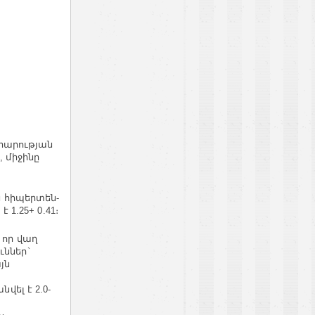
րարության
, միջինը
ն հիպերտեն-
 1.25+ 0.41։
 որ վաղ
ւններ`
յն
ել է 2.0-