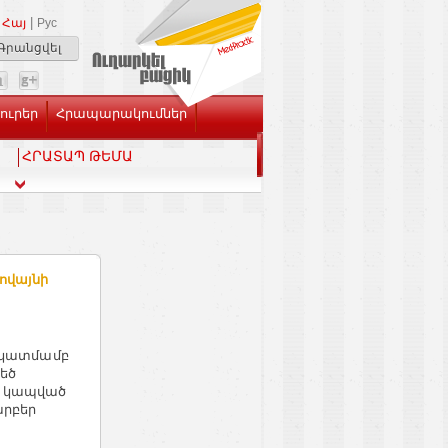
|
Հայ
Рус
Գրանցվել
Լուրեր
Հրապարակումներ
ՀՐԱՏԱՊ ԹԵՄԱ
րովայնի
 նկատմամբ
մեծ
ր կապված
արբեր