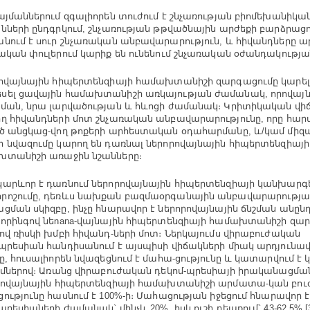
այմաններում զգալիորեն տուժում է շնչառության բիոմեխանիկա
նների ընդգրկում, շնչառության թթվածնային արժեքի բարձրացո
նում է սուր շնչառական անբավարարություն, և հիվանդները ա
ական փուլերում կարիք են ունենում շնչառական օժանդակության 
ովայնային հիպերտենզիայի համախտանիշի զարգացումը կարելի
ել ցավային համախտանիշի առկայության ժամանակ, որովայն
ման, նրա լարվածության և հևոցի ժամանակ։ Կրիտիկական վի
ղ հիվանդների մոտ շնչառական անբավարարությունը, որը հարա
ծ անցկաց-վող թոքերի արհեստական օդահարմանը, և/կամ մի
 նվազումը կարող են դառնալ ներորովայնային հիպերտենզիայի
խտանիշի առաջին նշանները։
արևոր է դառնում ներորովայնային հիպերտենզիայի կանխարգե
ոշումը, դեռևս նախքան բազմաօրգանային անբավարարությա
ցման սկիզբը, ինչը հնարավոր է ներորովայնային ճնշման անը
որինգով նեnana-վայնային հիպերտենզիայի համախտանիշի զա
ով ռիսկի խմբի հիվանդ-ների մոտ։ Ներկայումս վիրաբուժական
պրեսիան հանդիսանում է այսպիսի վիճակների միակ արդյունա
ը, հուսալիորեն նվազեցնում է մահա-ցությունը և կատարվում է 
ւմներով։ Առանց վիրաբուժական դեկոմ-պրեսիայի իրականացմա
րովայնային հիպերտենզիայի համախտանիշի արմատա-կան բու
ությունը հասնում է 100%-ի։ Մահացության իջեցում հնարավոր 
պրեսիաների ժամանակ` մինչև 20%, իսկ ուշի դեպքում` 43-62.5% [3