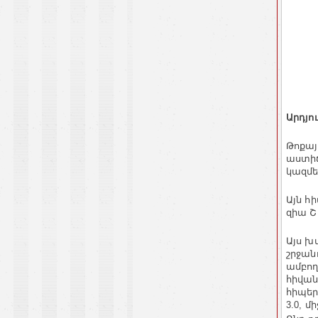
Արդյո
Թոքայ
աստիճ
կազմել
Այն հ
զիա ՇԱ
Այս խ
շրջան
ամբող
հիվան
հիպեր
3.0, մ