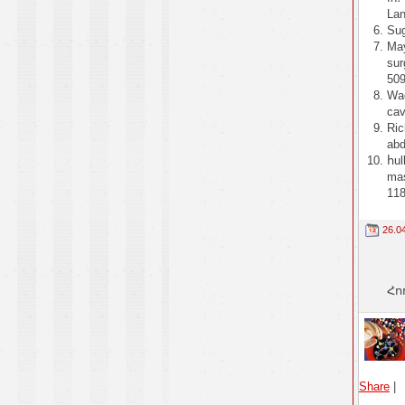
Lan
Sug
May
sur
50
Wac
cav
Ric
abd
հul
mas
11
26.0
Հո
Share
|