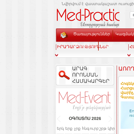
Նվիրվում է վաստակաշատ ուսուցի
Ծառայություններ
Կազմակե
Տեսասրահ
Կապ
ԻՐԱԴԱՐՁՈՒԹՅՈՒՆՆԵՐ
Հ
ԱՐԱԳ
ԱՌՈՂ
ՈՐՈՆՄԱՆ
ՀԱՄԱԿԱՐԳԵՐ
Հոգեկ
Հարցա
վարիչ
Գասպ
ՕԳՈՍՏՈՍ
2026
երկ
երք
չրք
հնգ
ուրբ
շբթ
կիր