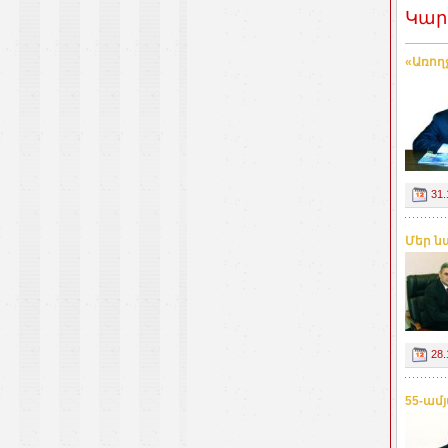
Կար
«Առող
31.
Մեր ն
28.
55-ամ