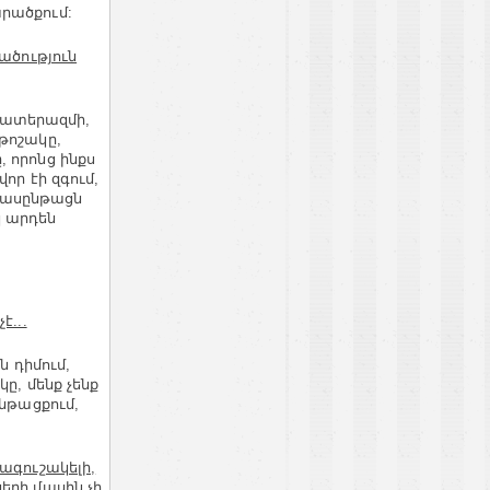
րածքում:
ածություն
 պատերազմի,
թոշակը,
 որոնց ինքս
որ էի զգում,
դասընթացն
 արդեն
է...
ն դիմում,
ը, մենք չենք
Ընթացքում,
ագուշակելի,
երի մասին չի