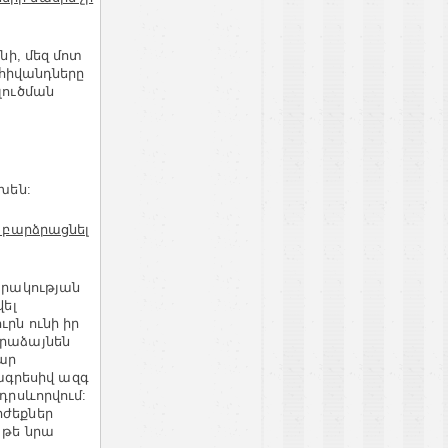
նի, մեզ մոտ
 հիվանդները
լուծման
խեն:
է բարձրացնել
արակության
վել
րն ունի իր
ձրաձայնեն
ար
 ագրեսիվ ազգ
 դրսևորվում:
րժեքներ
 թե նրա