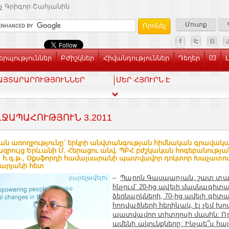
չ Գրիգոր Շահյանին
Մուտք
րպություններ
Բժիշկներ
Հիվանդություններ
Դեղեր
03
ԱՅՏԱՐԱՐՈՒԹՅՈՒՆՆԵՐ
ՄԵՐ ՀՅՈՒՐՆ Է
ՋԱՊԱՀՈՒԹՅՈՒՆ 3.2011
ան առողջությունը` երկրի անվտանգության հիմնական գրավակա
զրույց Երևանի Մ. Հերացու անվ. ՊԲՀ բժշկական հոգեբանությա
, հ.գ.թ., Օքսֆորդի համալսարանի պատվավոր դոկտոր Խաչատո
արյանի հետ
–
Պարոն Գասպարյան, շատ տպ
հնչում` 20-ից ավելի մասնագիտ
ձեռնարկների, 70-ից ավելի գիտ
հոդվածների հեղինակ, էլ չեմ խո
պատվավոր տիտղոսի մասին: Ո
ամենի ակունքները: Ինչպե
՞
ս հա