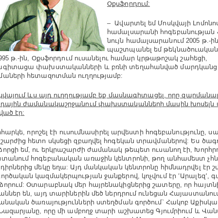
Օքսֆորդում:
– Ավարտել եմ Մոսկվայի Լոմոն
համալսարանի հոգեբանության 
նույն համալսարանում 2005 թ.-ի
պաշտպանել եմ թեկնածուական 
1995 թ.-ին, Օքսֆորդում ուսանելու համար կրթաթոշակ շահեցի,
ագիտացա փախստականների և բռնի տեղահանված մարդկանց 
աների հետազոտման ուղղությամբ:
կվայում ևս այդ ուղղությամբ եք մասնագիտացել, որը զարմանալի
րդային ժամանակաշրջանում փախստականների մասին խոսելն
ված էր:
 իհարկե, որոշել էի ուսումնասիրել արվեստի հոգեբանությունը, ս
շարժից հետո սկսեցի զբաղվել հոգեկան տրավմաներով: Ես ծագ
որցի եմ, ու երկրաշարժի ժամանակ թեպետ ուսանող էի, Խորհր
տանում հոգեբանական առաջին կենտրոնի, թող անհամեստ չհն
դիրներից մեկը եղա: Այդ մանկական կենտրոնը հիմնադրվել էր 
ործական կազմակերպության ջանքերով, կոչվում էր ՙԱրալեզ՚, գ
որում: Օտարաբնակ մեր հայրենակիցներից շատերը, որ հայտն
աններ են, այդ տարիներին մեծ ներդրում ունեցան Հայաստանու
անական ծառայությունների ստեղծման գործում` Հակոբ Աքիսկալ
 Նազարյանը, որը մի ամբողջ տարի աշխատեց Գյումրիում և Վան