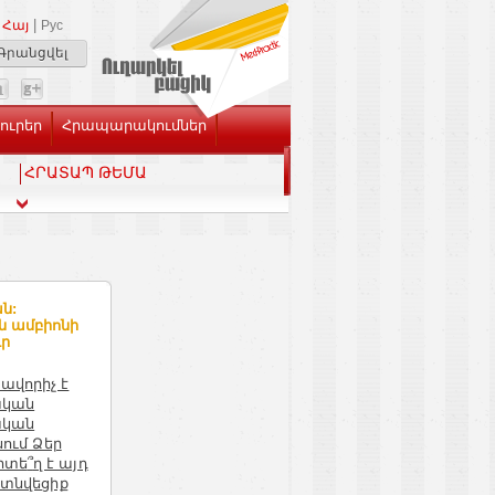
|
Հայ
Рус
Գրանցվել
Լուրեր
Հրապարակումներ
ՀՐԱՏԱՊ ԹԵՄԱ
ն:
ն ամբիոնի
ւր
ավորիչ է
ական
ական
սում Ձեր
րտե
՞
ղ է այդ
յտնվեցիք