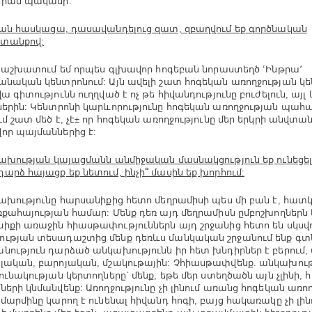
սիան պակասի:
ան հասկացա, դասավանդելուց զատ, զբաղվում եք գործնական
տանքով:
, աշխատում եմ որպես գլխավոր հոգեբան նորաստեղծ ՙԻնթրա՚
անական կենտրոնում: Այն ավելի շատ հոգեկան առողջության կե
վա գիտությունն ուղղված է ոչ թե հիվանդությունը բուժելուն, այ
ներին: Կենտրոնի կարևորությունը հոգեկան առողջության պա
ւմ շատ մեծ է, չէ± որ հոգեկան առողջությունը մեր երկրի անվտա
որ պայմաններից է:
ախության կայացմանն անմիջական մասնակցություն եք ունեցել
արձ հայացք եք նետում, ինչի
՞
մասին եք խորհում:
ախությունը հարսանիքից հետո մեղրամիսի պես մի բան է, հա
ռքահայության համար: Մենք դեռ այդ մեղրամիսն ըմբոշխողներն 
իքի առաջին հիասթափություններն այդ շրջանից հետո են սկսվո
ւթյան տեսադաշտից մենք դեռևս մանկական շրջանում ենք գտն
նություն դարձած անկախությունն իր հետ խնդիրներ է բերում, 
լական, բարոյական, մշակութային: Չհիասթափվենք. անկախությ
րունակության կերտողները` մենք, եթե մեր ստեղծածն այն չլինի
ների կնմանվենք: Առողջությունը չի լինում առանց հոգեկան առո
 մարմինը կարող է ունենալ հիվանդ հոգի, բայց հակառակը չի լին