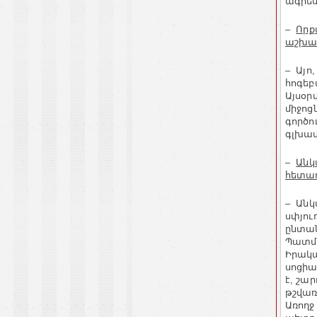
ագրե
–
Որք
աշխա
– Այո
հոգեբ
Այսօր
միջոց
գործո
գլխավ
–
Անկ
հետադ
– Անկ
սփյու
ընտան
Պատմո
Իրակա
սոցիա
է, շա
թշվառ
Առողջ