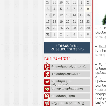
27
28
29
30
31
1
2
3
4
5
6
7
8
9
10
11
12
13
14
15
16
17
18
19
20
21
22
23
24
25
26
27
28
29
30
այդ` 
մասն
31
1
2
3
4
5
6
տրավմ
ՄՈՒՏՔԱԳՐԵԼ
–
Մոս
ՀԱՅՏԱՐԱՐՈՒԹՅՈՒՆ
խորհ
արգել
ԽՈՐԱԳՐԵՐ
– Ոչ,
Գիտական բժշկություն
երկրա
վանաձ
Հիվանդություններ
Հայաս
հիմնա
Ավանդական
բժշկություն
բարեգ
Առողջ ապրելակերպ
Վանաձ
հոգեբ
Կոսմետոլոգիա
հոգեբ
Լուիս
Բժշկական իրավունք