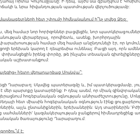
ահայ Ռիտա Կույումջյանը: Ի դեպ, այժմ նա զբաղվում է Կոմիտ
իճակի և նրա հիվանդության պատմության վերլուծությամբ:
 մասնագետների հետ շփումը հիմնականում ի
՞
նչ տվեց Ձեզ:
, մեզ համար նոր հորիզոններ բացվեցին, նոր պատկերացումներ
անության վերաբերյալ, որովհետև, ասենք, խորհրդային
արախոսության համար մեզ համար անընդունելի էր, որ կոմու
ցողի երեխան կարող է դեպրեսիա ունենալ: Բացի այդ, որն ամե
 փոխանցեցին իրենց փորձը, թե ինչպես տեսական գիտելիքները
նական աշխատանքում:
ալեզից» հետո վերադարձաք Մոսկվա
՞
:
նեցի Ղարաբաղ: Սկսվեց պատերազմը և, իմ պատկերացմամբ, յու
է մեր պարտքը կատարեինք: Ի դեպ ասեմ, որ միակ զինվորականը
րացնում հոգեբանական օգնության անհրաժեշտությունը, Մոնթ
 Սեդայի հետ միասին հոգեբանական օգնություն էինք ցուցաբերու
րներին, այլև ընտանիքներին, երեխաներին: Այդ տարիներին ՙԲժի
 սահմանների՚ կազմակերպության ջանքերով հիմնադրեցինք ա
անական ծառայությունը Ղարաբաղում:
 գործու
՞
մ է: