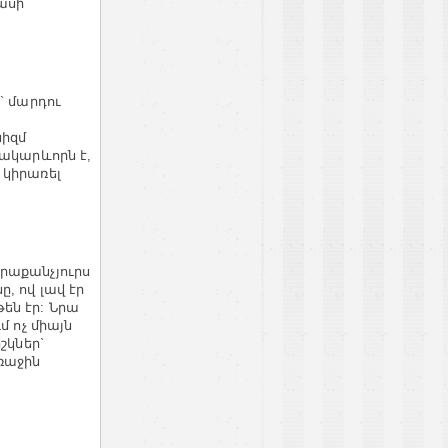
ասի
` մարդու
նիզմ
նակարևորն է,
 կիրառել
րաքանչյուրս
, ով լավ էր
են էր: Նրա
մ ոչ միայն
շկներ`
ռաջին