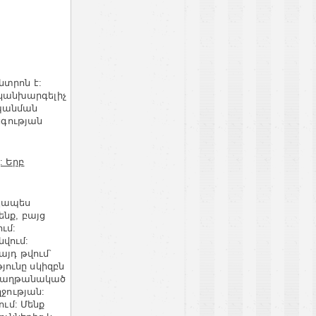
նտրոն է:
լ կանխարգելիչ
հպանման
նգության
: Երբ
տկապես
ենք, բայց
ւմ:
վում:
այդ թվում`
ունը սկիզբն
, հաղթանակած
ղջության:
ում: Մենք