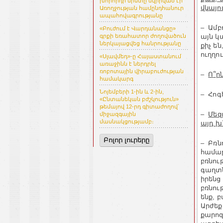
խորհրդի նիստը նվիրված էր
վկայո
Առողջության համընդհանուր
ապահովագրությանը
– Ամբ
«Բուժում է Վարդանանցը»
այն կ
գրքի եռահատոր ժողովածուն
ներկայացվեց հանրությանը
քիչ ե
ուղղո
«Սլավմեդ»-ը Հայաստանում
առաջինն է ներդրել
ռոբոտային վիրաբուժության
–
Ո
՞
ր
համակարգ
Նոյեմբերի 1-ին և 2-ին,
– Հոգ
«Ընտանեկան բժշկություն»
թեմայով 12-րդ գիտաժողով՝
–
Մեզ
միջազգային
մասնակցությամբ։
այդ խ
Բոլոր լուրերը
– Բռն
համար
բռնու
գաղտն
իրենց
բռնու
ենք, 
Արժեք
քարոզ