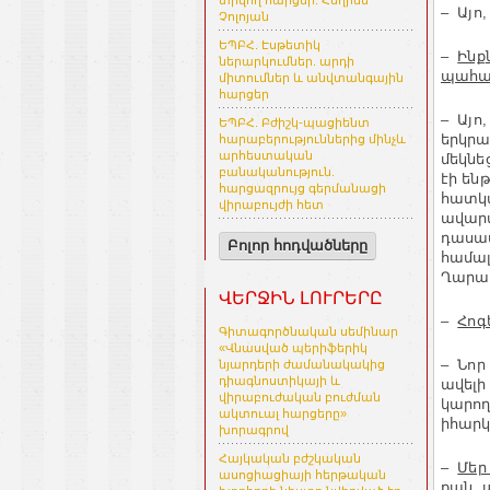
տրվող հարցեր. Հեղինե
– Այո
Չոլոյան
ԵՊԲՀ. Էսթետիկ
–
Ինք
ներարկումներ. արդի
պահան
միտումներ և անվտանգային
հարցեր
– Այո
ԵՊԲՀ. Բժիշկ-պացիենտ
երկրա
հարաբերություններից մինչև
արհեստական
մեկնե
բանականություն.
էի են
հարցազրույց գերմանացի
հատկա
վիրաբույժի հետ
ավարտ
դասավ
Բոլոր հոդվածները
համալ
Ղարաբ
ՎԵՐՋԻՆ ԼՈՒՐԵՐԸ
–
Հոգ
Գիտագործնական սեմինար
«Վնասված պերիֆերիկ
– Նոր
նյարդերի ժամանակակից
դիագնոստիկայի և
ավելի
վիրաբուժական բուժման
կարող
ակտուալ հարցերը»
իհարկ
խորագրով
Հայկական բժշկական
–
Մեր
ասոցիացիայի հերթական
քան, 