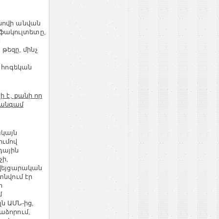
ոսովի անվան
ֆակուլտետը,
ն
թեզը, մինչ
հոգեկան
 է, քանի որ
 անգամ
ակայն
ումով
դային
չի,
շվեյցարական
տնվում էր
ի
մ
ն ԱՄՆ-ից,
աձորում,