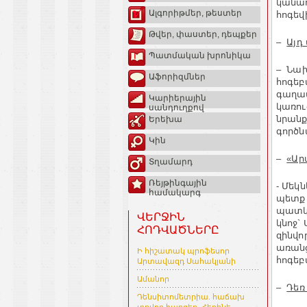
կանադ
Ալգորիթմեր, թեստեր
հոգեվ
Թվեր, փաստեր, դեպքեր
–
Այդ
Պատմական խրոնիկա
– Նախ
Աֆորիզմներ
հոգեբ
գաղափ
Կարիերային
կառու
սանդուղքով
նրանք
Երեխա
գործ
Կին
–
«Ար
Տղամարդ
Ռեյթինգային
- Մեկ
համակարգ
պետք 
պատկե
ՎԵՐՋԻՆ
կնոջ`
ՀՈԴՎԱԾՆԵՐԸ
զինվո
առանց
Ի հիշատակ պրոֆեսոր
հոգեբ
Արտավազդ Սահակյանի
Ամանոր
–
Դեռ
Դենսիտոմետրիա. հաճախ