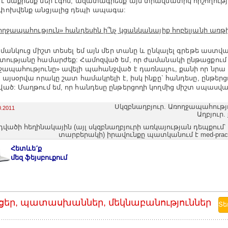
է մաքրենք մեր էգոն, ազատագրենք այն տրավմատիկ հիշողությ
փոխվենք անցյալից դեպի ապագա:
ողջապահություն» հանդեսին ի
՞
նչ կցանկանայիք հոբելյանի առթի
 մանկուց միշտ տեսել եմ այն մեր տանը և ընկալել գրեթե աստվ
տությանը համարժեք: Համոզված եմ, որ ժամանակի ընթացքում
ջապահությունը» ավելի պահանջված է դառնալու, քանի որ նրա
, այսօրվա որակը շատ համակրելի է, իսկ ինքը` հանդեսը, ընթերց
ած: Մաղթում եմ, որ հանդեսը ընթերցողի կողմից միշտ սպասված
Սկզբնաղբյուր. Առողջապահություն
0.2011
Աղբյուր.
դվածի հեղինակային (այլ սկզբնաղբյուրի առկայության դեպքում՝
տարբերակի) իրավունքը պատկանում է med-pract
Հետևե′ք
մեզ ֆեյսբուքում
ցեր, պատասխաններ, մեկնաբանություններ