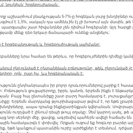
ւմ, նույնիսկ` հոգեբուժական:
ողջ աշխարհում բնակչության 5-7%-ը հոգեկան լուրջ խնդիրներ ու
ազմում է 1,5%, սակայն դա ամենևին էլ չի խոսում այն մասին, թե
ն, պարզապես շատ հիվանդներ չեն դիմում հոգեբանի: Այդ հարցի 
ւթյամբ մենք դեռ երկար ճանապարհ ունենք անցնելու:
ն է հոգեբանության և հոգեբուժության սահմանը:
եբանները նրա համար են թերևս, որ հոգեբույժներին դիմելը կան
անում ընդունված է ընտանեկան բռնությունը, թեև ընդունված չ
նդիրը, որն, ըստ իս, ևս հոգեբանական է:
ությունն ընդհանրապես իր բոլոր դրսևորումներով չարիք է հաս
: Բռնություն ցուցաբերողը, իբրև կանոն, երբեմն ինքն է ենթարկ
թյան: Բայց հայ ընտանիքը շատ բարդ համակարգ է, յուրաքանչյու
իքը: Երբեմն մարդկանց թյուրիմացաբար թվում է, որ եթե չբար
 խնդիրները, ապա դրանք ինքնըստինքյան կվերանան: Սովորաբ
թյունն ուղղված է լինում դեպի թույլ օղակը: Չեմ կարող ասել, թե
բայց նոր սերնդի մեջ, ցավոք, ագրեսիվ պահերն ավելի հաճախ են
ային համակարգն է փոխվել: Որքան ուզում եք հոգևոր բարձր ա
եք, եթե կյանքում պատանին ուրիշ արժեքներ է տեսնում, դժվար