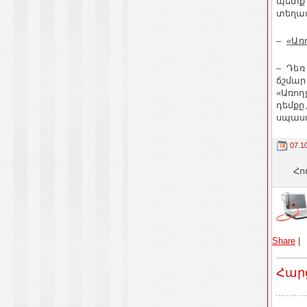
պետք 
տեղա
–
«Առ
– Դեռ
ճշմար
«Առող
դեմքը
սպասվ
07.1
Հո
Share
|
Հար