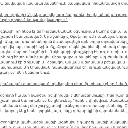
, և բավական լավ պայմաններում, մանկական հիվանդանոցի տա
ներդ սթրեսի չե
՞
ք ենթարկվել այդ ծայրահեղ հոգեբանական լարվ
ջող գործունեության ընթացքում:
, զգացի, որ ինքս էլ եմ հոգեբանական օգնության կարիք զգում`
շարժի հետ կապված: Երբ շահելով Օքսֆորդում ուսանելու կրթա
ցի Անգլիա, գիտականորեն ձևակերպեցի այն բոլոր տրավմաները,
թարկվել այդ տարիներին: Օքսֆորդ մեկնելիս ինձ մի տեսակ մեղավ
պես Մարտունաշենի և Ոսկեպարի դեպքերից հետո, ուստի և 
ելուց հետո անմիջապես վերադարձա հայրենիք: Այդ ժամանակ
անդում էի Երևանի Մ. Հերացու անվան պետական բժշկական
սարանում: Մի կիսամյակ դասավանդում էի, մյուսն անցկացնում
աղում` մեր կենտրոնում:
եբանական ծառայության դիմելը մեզ մոտ մի տեսակ ընդունված չ
 սերնդի համար կարծես թե փոխվել է վերաբերմունքը: Ինձ շատ ե
 շատ, քան կարողանում եմ ընդունել: Դարն է փոխվում, ժամանակ
 անմասն մնալ մեր շուրջը տեղի ունեցող փոփոխություններից: 
ե, կարող ենք նաև կորցնել այն, ինչը դժվար կլինի վերականգնել:
 ժողովրդի պահվածքն ավելի ագրեսիվ է դարձել, ավելի անկանխ
ասենք, քսան տարի առաջ էր: Արդյո
՞
ք դա հոգեբանական խնդիրն