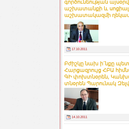
գործունեության այսօր
աշխատանքի և սոցիալ
աշխատակազմի ղեկավա
17.10.2011
Բժիշկը նախ ի´նքը պե
Հարցազրույց ՀԲԱ հի
ԳԻ փոխտնօրեն, Կանխա
տնօրեն Պարունակ Զել
14.10.2011