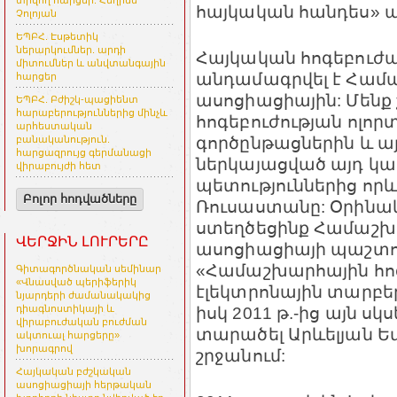
տրվող հարցեր. Հեղինե
հայկական հանդես» 
Չոլոյան
ԵՊԲՀ. Էսթետիկ
ներարկումներ. արդի
Հայկական հոգեբուժա
միտումներ և անվտանգային
անդամագրվել է Համ
հարցեր
ասոցիացիային: Մենք
ԵՊԲՀ. Բժիշկ-պացիենտ
հարաբերություններից մինչև
հոգեբուժության ոլոր
արհեստական
գործընթացներին և այ
բանականություն.
հարցազրույց գերմանացի
ներկայացված այդ կա
վիրաբույժի հետ
պետություններից որևէ
Բոլոր հոդվածները
Ռուսաստանը: Օրինակ`
ստեղծեցինք Համաշխ
ՎԵՐՋԻՆ ԼՈՒՐԵՐԸ
ասոցիացիայի պաշտո
«Համաշխարհային հոգ
Գիտագործնական սեմինար
«Վնասված պերիֆերիկ
էլեկտրոնային տարբե
նյարդերի ժամանակակից
իսկ 2011 թ.-ից այն 
դիագնոստիկայի և
վիրաբուժական բուժման
տարածել Արևելյան Ե
ակտուալ հարցերը»
խորագրով
շրջանում:
Հայկական բժշկական
ասոցիացիայի հերթական