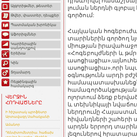
դրսևորվել համաշխար
Ալգորիթմեր, թեստեր
լուման ներդնի գլոբա
գործում:
Թվեր, փաստեր, դեպքեր
Պատմական խրոնիկա
Հայկական հոգեբուժ
Աֆորիզմներ
տարիներին գործող ն
Կարիերային
միության իրավահաջորդ
սանդուղքով
«Հոգեբույժների և թ
Երեխա
ասոցիացիա»,այնուհ
Կին
ասոցիացիա»,որի նպ
Տղամարդ
օգնությունն արդի բժ
համապատասխանեցնե
Ռեյթինգային
համակարգ
համագործակցության 
ոլորտում ձեռք բերվա
ՎԵՐՋԻՆ
ՀՈԴՎԱԾՆԵՐԸ
և տեխնիկայի նվաճու
ներդրումը Հայաստան
Ի հիշատակ պրոֆեսոր
Արտավազդ Սահակյանի
հիվանդների շահերի պ
Ամանոր
արդեն երրորդ տարին 
լեզուներով հրատարա
Դենսիտոմետրիա. հաճախ