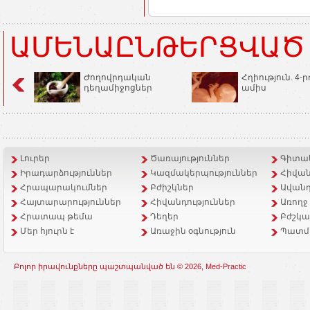
ԱՄԵՆԱԸՆԹԵՐՑՎԱԾ
Ժողովրդական
Հղիություն. 4-ր
դեղամիջոցներ
ամիս
Լուրեր
Ծառայություններ
Գիտակ
Իրադարձություններ
Կազմակերպություններ
Հիվան
Հրապարակումներ
Բժիշկներ
Ավանդ
Հայտարարություններ
Հիվանդություններ
Առողջ
Հրատապ թեմա
Դեղեր
Բժշկա
Մեր հյուրն է
Առաջին օգնություն
Պատմ
Բոլոր իրավունքները պաշտպանված են © 2026, Med-Practic