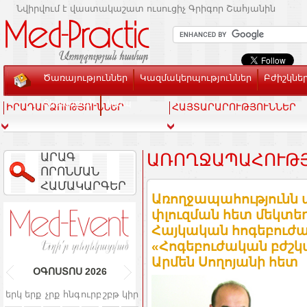
Նվիրվում է վաստակաշատ ուսուցիչ Գրիգոր Շահյանին
Ծառայություններ
Կազմակերպություններ
Բժիշկնե
Տեսասրահ
Կապ
ԻՐԱԴԱՐՁՈՒԹՅՈՒՆՆԵՐ
ՀԱՅՏԱՐԱՐՈՒԹՅՈՒՆՆԵՐ
ԱՐԱԳ
ԱՌՈՂՋԱՊԱՀՈՒԹՅՈ
ՈՐՈՆՄԱՆ
ՀԱՄԱԿԱՐԳԵՐ
Առողջապահությունն ա
փլուզման հետ մեկտեղ
Հայկական հոգեբուժ
«Հոգեբուժական բժշ
Արմեն Սողոյանի հետ
ՕԳՈՍՏՈՍ
2026
երկ
երք
չրք
հնգ
ուրբ
շբթ
կիր