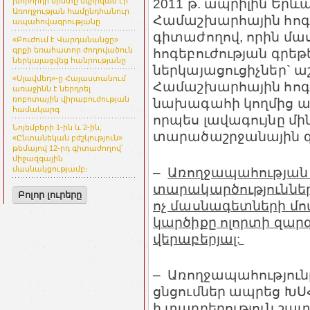
2011 թ. ապրիլին Եր
խորհրդի նիստը նվիրված էր
Առողջության համընդհանուր
Համաշխարհային հո
ապահովագրությանը
գիտաժողով, որին մ
«Բուժում է Վարդանանցը»
հոգեբուժության գրեթ
գրքի եռահատոր ժողովածուն
ներկայացվեց հանրությանը
ներկայացուցիչներ` ա
«Սլավմեդ»-ը Հայաստանում
Համաշխարհային հոգ
առաջինն է ներդրել
ռոբոտային վիրաբուժության
նախագահի կողմից ա
համակարգ
որպես լավագույնը մ
Նոյեմբերի 1-ին և 2-ին,
տարածաշրջանային գ
«Ընտանեկան բժշկություն»
թեմայով 12-րդ գիտաժողով՝
միջազգային
–
Առողջապահության
մասնակցությամբ։
տարակարծություննե
Բոլոր լուրերը
ոչ մասնագետների մո
կարծիքը ոլորտի զա
վերաբերյալ:
– Առողջապահությունը,
ցնցումներ ապրեց ԽՍՀ
ի տարբերություն շա