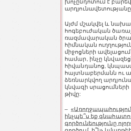
խոչընդոտում է բարե
արդյունավետությանը
Այժմ մշակվել և նախա
հոգեբուժական ծառա
ռազմավարական ծրագ
հիմնական ուղղությու
միջոցների ավելացու
համար, ինչը կնվազեց
հիվանդանոց, կնպաս
հայտնաբերմանն ու 
ձեռնարկվող արդյունա
կնվազի սրացումների
թիվը:
–
«Առողջապահություն
ինչպե
՞
ս եք գնահատո
գործունեությունը ո
գործում, ի
՞
նչ կմաղթե