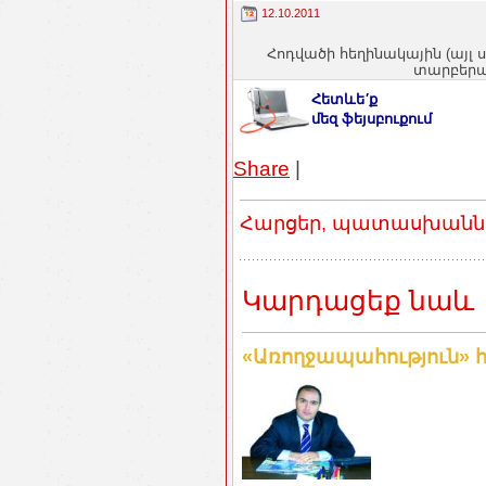
12.10.2011
Հոդվածի հեղինակային (այլ 
տարբերակ
Հետևե′ք
մեզ ֆեյսբուքում
Share
|
Հարցեր, պատասխաններ
Կարդացեք նաև
«Առողջապահություն» 