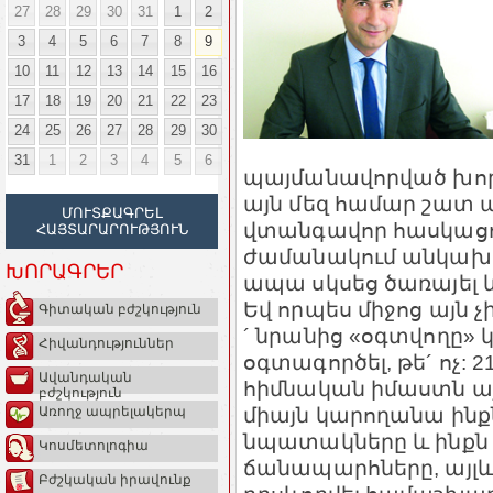
27
28
29
30
31
1
2
3
4
5
6
7
8
9
10
11
12
13
14
15
16
17
18
19
20
21
22
23
24
25
26
27
28
29
30
31
1
2
3
4
5
6
պայմանավորված խոր
այն մեզ համար շատ ա
ՄՈՒՏՔԱԳՐԵԼ
վտանգավոր հասկացութ
ՀԱՅՏԱՐԱՐՈՒԹՅՈՒՆ
ժամանակում անկախո
ԽՈՐԱԳՐԵՐ
ապա սկսեց ծառայել և 
Եվ որպես միջոց այն չ
Գիտական բժշկություն
´ նրանից «օգտվողը»
Հիվանդություններ
օգտագործել, թե´ ոչ:
Ավանդական
հիմնական իմաստն այն
բժշկություն
միայն կարողանա ինքն
Առողջ ապրելակերպ
նպատակները և ինքն է
Կոսմետոլոգիա
ճանապարհները, այլ
Բժշկական իրավունք