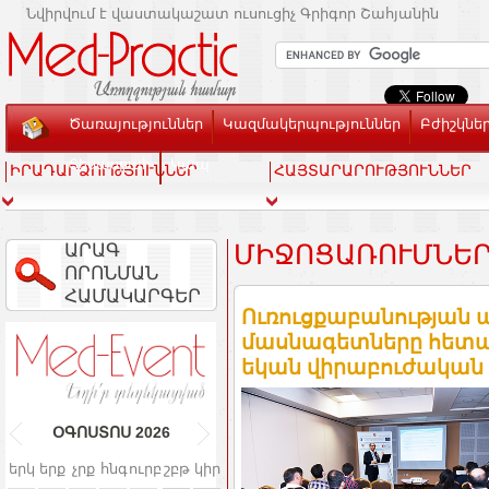
Նվիրվում է վաստակաշատ ուսուցիչ Գրիգոր Շահյանին
Ծառայություններ
Կազմակերպություններ
Բժիշկնե
Տեսասրահ
Կապ
ԻՐԱԴԱՐՁՈՒԹՅՈՒՆՆԵՐ
ՀԱՅՏԱՐԱՐՈՒԹՅՈՒՆՆԵՐ
ԱՐԱԳ
ՄԻՋՈՑԱՌՈՒՄՆԵ
ՈՐՈՆՄԱՆ
ՀԱՄԱԿԱՐԳԵՐ
Ուռուցքաբանության
մասնագետները հետաք
եկան վիրաբուժական 
ՕԳՈՍՏՈՍ
2026
երկ
երք
չրք
հնգ
ուրբ
շբթ
կիր