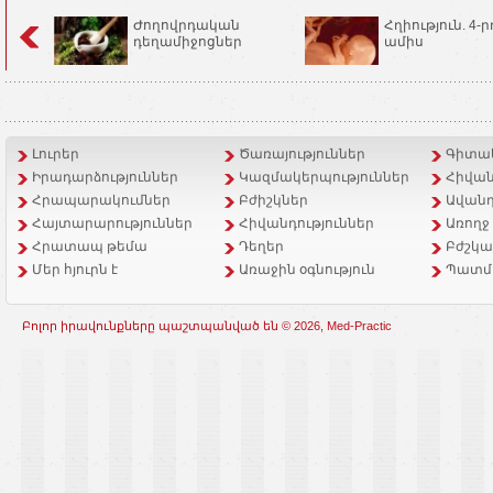
Ժողովրդական
Հղիություն. 4-ր
դեղամիջոցներ
ամիս
Լուրեր
Ծառայություններ
Գիտակ
Իրադարձություններ
Կազմակերպություններ
Հիվան
Հրապարակումներ
Բժիշկներ
Ավանդ
Հայտարարություններ
Հիվանդություններ
Առողջ
Հրատապ թեմա
Դեղեր
Բժշկա
Մեր հյուրն է
Առաջին օգնություն
Պատմ
Բոլոր իրավունքները պաշտպանված են © 2026, Med-Practic