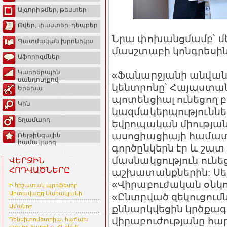
Ալգորիթմեր, թեստեր
Թվեր, փաստեր, դեպքեր
Նրա փոխանցմամբ՝ մե
Պատմական խրոնիկա
մասշտաբի կոնգրեսին
Աֆորիզմներ
Կարիերային
«Ֆանարջյանի անվան
սանդուղքով
կենտրոնը՝ Հայաստա
Երեխա
պոտենցիալ ունեցող 
Կին
կազմակերպություններ
Տղամարդ
եվրոպական միության
ասոցիացիայի համատ
Ռեյթինգային
համակարգ
գործընկերն էր և շ
մասնակցություն ունե
ՎԵՐՋԻՆ
ՀՈԴՎԱԾՆԵՐԸ
աշխատանքներին: Սեպ
«Վիրաբուժական օնկոլ
Ի հիշատակ պրոֆեսոր
Արտավազդ Սահակյանի
«Ընտրված զեկուցում
քննարկվեցին կրծքագ
Ամանոր
վիրաբուժությանը հար
Դենսիտոմետրիա. հաճախ