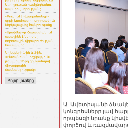
խորհրդի նիստը նվիրված էր
Առողջության համընդհանուր
ապահովագրությանը
«Բուժում է Վարդանանցը»
գրքի եռահատոր ժողովածուն
ներկայացվեց հանրությանը
«Սլավմեդ»-ը Հայաստանում
առաջինն է ներդրել
ռոբոտային վիրաբուժության
համակարգ
Նոյեմբերի 1-ին և 2-ին,
«Ընտանեկան բժշկություն»
թեմայով 12-րդ գիտաժողով՝
միջազգային
մասնակցությամբ։
Բոլոր լուրերը
Ա. Ավետիսյանի ձևա
կոնգրեսները լավ հար
որպեսզի նրանք կիսվե
փորձով և ռազմավար