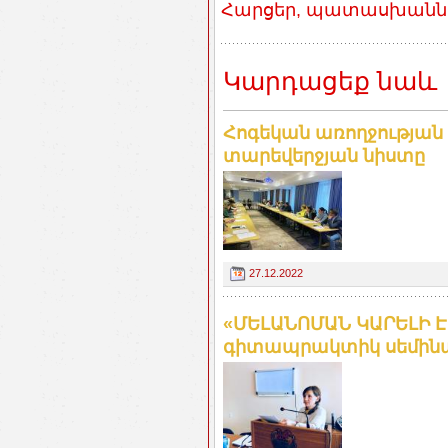
Հարցեր, պատասխաններ
Կարդացեք նաև
Հոգեկան առողջության 
տարեվերջյան նիստը
27.12.2022
«ՄԵԼԱՆՈՄԱՆ ԿԱՐԵԼԻ Է
գիտապրակտիկ սեմինարն