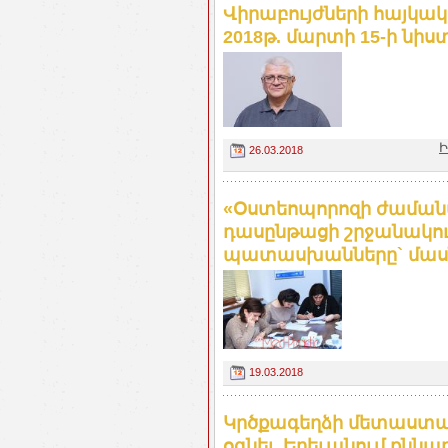
Վիրաբույժների հայկ
2018թ. մարտի 15-ի նիստ
Ի
26.03.2018
«Օստեոպորոզի ժաման
դասընթացի շրջանակո
պատասխանները` մաս
19.03.2018
Կրծքագեղձի մետաստատ
օգնել. Երեւանում քննա