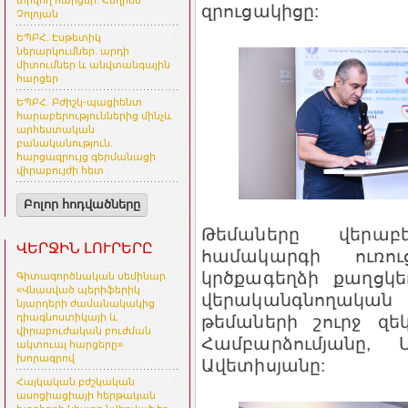
տրվող հարցեր. Հեղինե
զրուցակիցը:
Չոլոյան
ԵՊԲՀ. Էսթետիկ
ներարկումներ. արդի
միտումներ և անվտանգային
հարցեր
ԵՊԲՀ. Բժիշկ-պացիենտ
հարաբերություններից մինչև
արհեստական
բանականություն.
հարցազրույց գերմանացի
վիրաբույժի հետ
Բոլոր հոդվածները
Թեմաները վերաբ
ՎԵՐՋԻՆ ԼՈՒՐԵՐԸ
համակարգի ուռու
կրծքագեղձի քաղցկ
Գիտագործնական սեմինար
«Վնասված պերիֆերիկ
վերականգնողական 
նյարդերի ժամանակակից
թեմաների շուրջ զե
դիագնոստիկայի և
վիրաբուժական բուժման
Համբարձումյանը,
ակտուալ հարցերը»
խորագրով
Ավետիսյանը:
Հայկական բժշկական
ասոցիացիայի հերթական