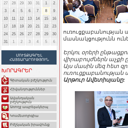
27
28
29
30
31
1
2
3
4
5
6
7
8
9
10
11
12
13
14
15
16
17
18
19
20
21
22
23
ուռուցքաբանության 
24
25
26
27
28
29
30
մասնակցությունն ու
31
1
2
3
4
5
6
Երկու օրերի ընթացք
ՄՈՒՏՔԱԳՐԵԼ
վիրաբույժներն աչքի 
ՀԱՅՏԱՐԱՐՈՒԹՅՈՒՆ
Այս մասին մեզ հետ զ
ԽՈՐԱԳՐԵՐ
ուռուցքաբանության 
Արթուր Ավետիսյանը:
Գիտական բժշկություն
Հիվանդություններ
Ավանդական
բժշկություն
Առողջ ապրելակերպ
Կոսմետոլոգիա
Բժշկական իրավունք