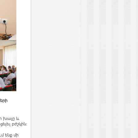
երի
ր խալը և
ելել բժշկին:
մ ենք մի