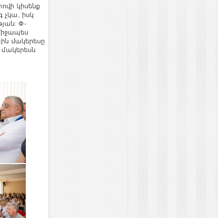
տովի կիսենք
 չկա, իսկ
յան: Փ-
միջապես
յին մակերեսը
ի մակերեսն