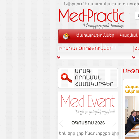
Նվիրվում է վաստակաշատ ուսուցի
Ծառայություններ
Կազմակե
Տեսասրահ
Կապ
ԻՐԱԴԱՐՁՈՒԹՅՈՒՆՆԵՐ
Հ
ԱՐԱԳ
ՄԻՋՈ
ՈՐՈՆՄԱՆ
ՀԱՄԱԿԱՐԳԵՐ
Հայաս
ակտու
ՕԳՈՍՏՈՍ
2026
երկ
երք
չրք
հնգ
ուրբ
շբթ
կիր