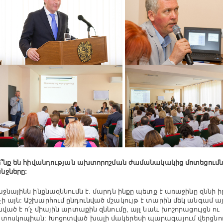
՞նք են հիվանդության ախտորոշման ժամանակակից մոտեցումն
նջները:
ջնայինն ինքնազննումն է. մարդն ինքը պետք է առաջինը զննի ի
ի այն: Աշխարհում ընդունված մշակույթ է տարին մեկ անգամ այց
նված է ո՛չ միային արտաքին զննումը, այլ նաև խոշորացույցն ու
տոսկոպիան: Խոցոտված խալի մակերեսի պարագայում վերցնու