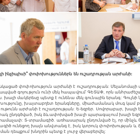
ի ինչիպիսի՞ փոփոխություններն են ուշադրության արժանի:
կացած փոփոխություն արժանի է ուշադրության: Մելանոմայ
ապված գոյություն ունի մեկ հապավում՝ ԳԵՏԱՓ, որն անհրաժեշտ
յն. խալի մակերեսը պետք է ունենա մեկ գունային երանգ: Գույնի
ությունը, խայտաբղետ երանգները, միաժամանակ մուգ կամ բա
ութունն արժանի է ուշադրության: Ե-եզրեր. Սովորաբար, խալի ե
տակ ընդգծված, իսկ ձևափոխված խալի պարագայում խալի եզր
համաչափ: Տ-տրամագիծ. առհասարակ ընդունված էլ, որ մինչև 6
գիծ ունեցող խալն անվտանգ է, իսկ կտրուկ փոփոխության և 
ման դեպքում խնդրին պետք է լուրջ վերաբերվել: