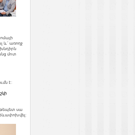
ոմայի
լ և՛ առողջ
 խնդիրն
անց մոտ
մն է:
շկի
, թեպետ սա
 ձևափոխվել: