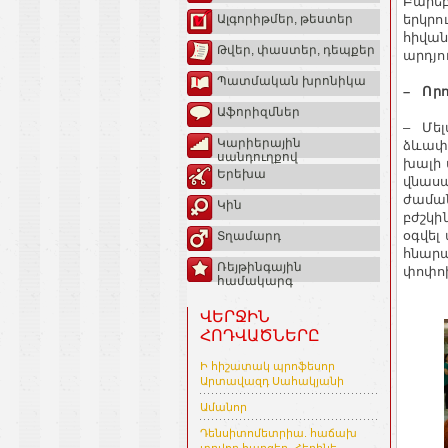
Բարեբ
երկրո
Ալգորիթմեր, թեստեր
հիվան
Թվեր, փաստեր, դեպքեր
արդյո
Պատմական խրոնիկա
– Որո
Աֆորիզմներ
– Մել
Կարիերային
ձևափո
սանդուղքով
խալի 
Երեխա
վնասա
ժամա
Կին
բժշկի
օգվել
Տղամարդ
հնարա
Ռեյթինգային
փոփոխ
համակարգ
ՎԵՐՋԻՆ
ՀՈԴՎԱԾՆԵՐԸ
Ի հիշատակ պրոֆեսոր
Արտավազդ Սահակյանի
Ամանոր
Դենսիտոմետրիա. հաճախ