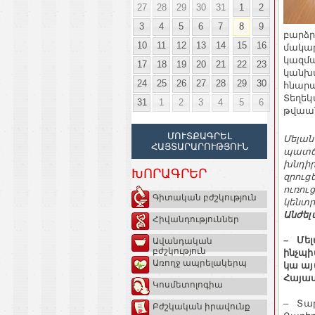
27
28
29
30
31
1
2
3
4
5
6
7
8
9
բարձր
10
11
12
13
14
15
16
մակար
կազմա
17
18
19
20
21
22
23
կանխա
24
25
26
27
28
29
30
հնարա
Տեղեկ
31
1
2
3
4
5
6
թվաան
ՄՈՒՏՔԱԳՐԵԼ
Մելա
ՀԱՅՏԱՐԱՐՈՒԹՅՈՒՆ
պատճա
խնդիր
ԽՈՐԱԳՐԵՐ
զրուց
ուռու
Գիտական բժշկություն
կենտր
Անժե
Հիվանդություններ
– Մել
Ավանդական
բժշկություն
ինչպ
Առողջ ապրելակերպ
կա այ
Հայա
Կոսմետոլոգիա
– Տար
Բժշկական իրավունք