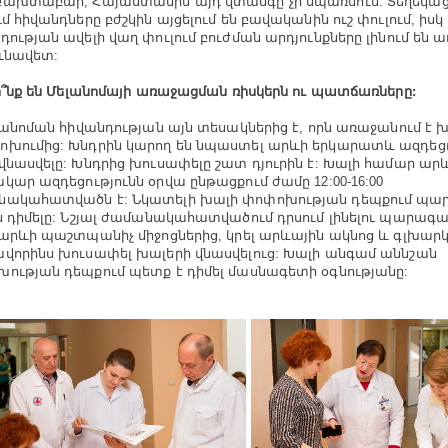
ախտաբար, Հայաստանին այդ վտանգը չի սպառնում: Տեղեկացն
ւմ հիվանդները բժշկին այցելում են բավականին ուշ փուլում, իսկ
դության ավելի վաղ փուլում բուժման արդյունքները լինում են 
ւնավետ:
՞նք են Մելանոմայի առաջացման ռիսկերն ու պատճառները:
անոման հիվանդության այն տեսակներից է, որն առաջանում է 
խումից: Խնդրին կարող են նպաստել արևի երկարատև ազդեցու
վնասվելը: Խնդրից խուսափելը շատ դյուրին է: Խալի համար ար
կար ազդեցությունն օրվա ընթացքում ժամը 12:00-16:00
նակահատվածն է: Նկատելի խալի փոփոխության դեպքում պա
ն դիմելը: Նշյալ ժամանակահատվածում դրսում լինելու պարագա
 արևի պաշտպանիչ միջոցներից, կրել արևային ակնոց և գլխարկ
վորինս խուսափել խալերի վնասվելուց: Խալի անգամ աննշան
ության դեպքում պետք է դիմել մասնագետի օգնությանը: