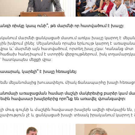
նգի ռիսկը կապ ունի՞, թե մարմնի որ հատվածում է խալը:
կանում մարմնի ցանկացած մասում առկա խալը կարող է մելան
յին խմբում լինել: Մելանոման որպես երևույթ կարող է առաջանա
վրա և՛ մարմնի այն հատվածում, որտեղ խալ չկա: Կանանց մոտ
 հաճախ հանդիպում է ստորին վերջույթներում, իսկ տղամարդկ
՝ հատկապես մեջքի վրա:
ասարակ, կարելի՞ է խալը հեռացնել:
եմն մելանոմայից խուսափելու միակ ճանապարհը խալի հեռացու
անոմայի առաջացման համար մաշկի մակերեսից բարձր կամ մա
եսին հավասար խալերերից որո՞նք են առավել վտանգավոր:
լի մուգ գույնի և մաշկին հավասար խալերն ավելի ռիսկային են
չափություն չէ և ցանկացած խալի տեսակ իրականում կարող է