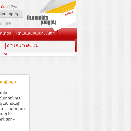
|
Հայ
Рус
Գրանցվել
Լուրեր
Հրապարակումներ
ՀՐԱՏԱՊ ԹԵՄԱ
րապիայի
 անվ.
ենտրոնում
ելանոմայի
ն - Լատվիա
այի եւ
րները»