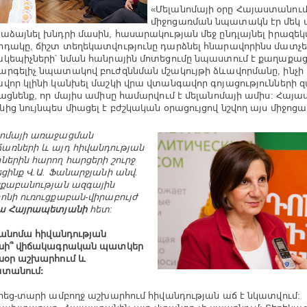
«Մելանոմայի օրը Հայաստանում
միջոցառման նպատակն էր մեկ 
աձայնել խնդրի մասին, հասարակության մեջ ընդլայնել իրազե
դակը, ճիշտ տեղեկատվությունը դարձնել հնարավորինս մատչե
կեպիչների՝ նման հանրային մոտեցումը նպաստում է քաղաքաց
րգելիչ նպատակով բուժզննման մշակույթի ձևավորմանը, ինչի 
վոր կլինի կանխել մաշկի վրա վտանգավոր գոյացությունների 
ացնենք, որ մայիս ամիսը համարվում է մելանոմայի ամիս: Հայա
ից նույնպես միացել է բժշկական օրացույցով նշվող այս միջոց
նոմայի առաջացման
ռների և այդ հիվանդության
ներին հարող հարցերի շուրջ
եցինք Վ.Ա. Ֆանարջյանի անվ.
ցքաբանության ազգային
ոնի ուռուցքաբան-վիրաբույժ
լա Հայրապետյանի
հետ:
անոմա հիվանդության
իսի՞ վիճակագրական պատկեր
սօր աշխարհում և
ստանում:
եց-տարի ամբողջ աշխարհում հիվանդության աճ է նկատվում: