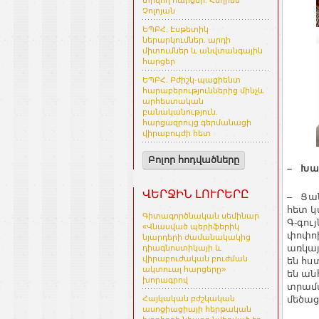
տրվող հարցեր. Հեղինե
Չոլոյան
ԵՊԲՀ. Էսթետիկ
ներարկումներ. արդի
միտումներ և անվտանգային
հարցեր
ԵՊԲՀ. Բժիշկ-պացիենտ
հարաբերություններից մինչև
արհեստական
բանականություն.
հարցազրույց գերմանացի
վիրաբույժի հետ
Բոլոր հոդվածները
– Խալ
ՎԵՐՋԻՆ ԼՈՒՐԵՐԸ
– Ցան
հետ կ
Գիտագործնական սեմինար
Գ-գու
«Վնասված պերիֆերիկ
փոփոխ
նյարդերի ժամանակակից
առկայ
դիագնոստիկայի և
վիրաբուժական բուժման
են հս
ակտուալ հարցերը»
են ան
խորագրով
տրամա
մեծաց
Հայկական բժշկական
ասոցիացիայի հերթական