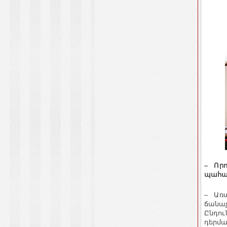
– Որո
պահա
– Առա
ճանաչ
Ընդու
դերմա