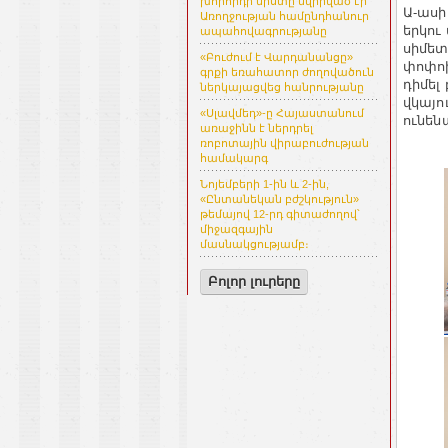
խորհրդի նիստը նվիրված էր
Ա-ասի
Առողջության համընդհանուր
երկու
ապահովագրությանը
սիմետ
«Բուժում է Վարդանանցը»
փոփոխ
գրքի եռահատոր ժողովածուն
դիմել
ներկայացվեց հանրությանը
վկայո
«Սլավմեդ»-ը Հայաստանում
ունեն
առաջինն է ներդրել
ռոբոտային վիրաբուժության
համակարգ
Նոյեմբերի 1-ին և 2-ին,
«Ընտանեկան բժշկություն»
թեմայով 12-րդ գիտաժողով՝
միջազգային
մասնակցությամբ։
Բոլոր լուրերը