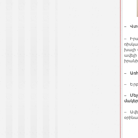
– Վտա
– Իրա
ռիսկա
խալի 
ավելի
իրանի
– Առհ
– Երբ
– Մել
մակեր
– Ավե
օրինա