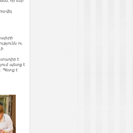
եմ, որ մեր
առավել
խալերի
թյունն ու
ևի
րտադիր է
յում պետք է
: Պետք է