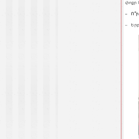
փոքր 
– Ո՞ր
– Երբ