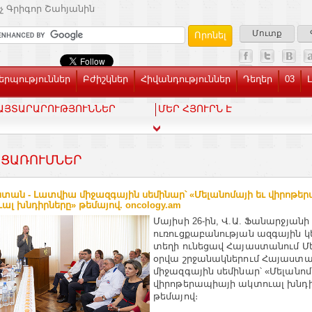
չ Գրիգոր Շահյանին
Մուտք
րպություններ
Բժիշկներ
Հիվանդություններ
Դեղեր
03
ԱՅՏԱՐԱՐՈՒԹՅՈՒՆՆԵՐ
ՄԵՐ ՀՅՈՒՐՆ Է
ՑԱՌՈՒՄՆԵՐ
տան - Լատվիա միջազգային սեմինար՝ «Մելանոմայի եւ վիրոթե
ալ խնդիրները» թեմայով. oncology.am
Մայիսի 26-ին, Վ.Ա. Ֆանարջյանի
ուռուցքաբանության ազգային կ
տեղի ունեցավ Հայաստանում Մ
օրվա շրջանակներում Հայաստա
միջազգային սեմինար՝ «Մելանոմ
վիրոթերապիայի ակտուալ խնդի
թեմայով։