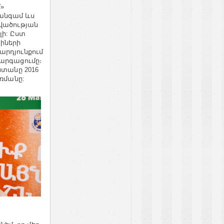
»
անգամ ևս
կվածության
լի: Ըստ
իների
արդյունքում
զարգացումը։
ստանը 2016
առմանը: