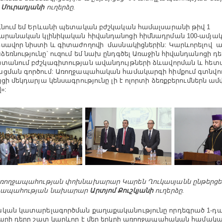
 Մուրադյանի
ուղերձը.
ւնում եմ Երևանի պետական բժշկական համալսարանի թիվ 1
արանական կլինիկական հիվանդանոցի հիմնադրման 100-ամյա
սավոր նիստի և գիտաժողովի մասնակիցներին: Կարևորելով ա
եռնությունը՝ ուզում եմ նախ ընդգծել Առաջին հիվանդանոցի դե
տանում բժշկագիտության ավանդույթների ձևավորման և հե
ցման գործում: Առողջապահական համակարգի հիմքում գտնվո
յցի մեկդարյա կենսագրությունը լի է ոլորտի ձեռքբերումներն ա
»:
ռողջապահության փոխնախարար Կարեն Ղուկասյանն ընթերցե
ջապահության նախարար
Արտյոմ Քուշկյանի
ուղերձը.
կան կատարելագործման քաղաքականությունը որդեգրած 1-դ
յարի դերը շատ կարևոր է մեր երկրի առողջապահական համակա