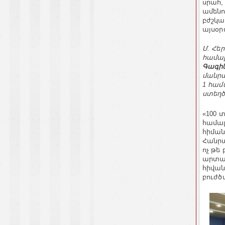
սրահ,
ամենո
բժշկա
այսօր
Մ. Հե
համա
Գագիկ
մանրա
1 համ
ստեղծ
«100 
համա
հիման
Հանրա
ոչ թե
արտաս
հիվան
բուժծ