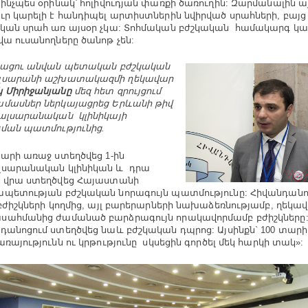
 ինչպես օրինակ՝ հոլիվուդյան փառքի ծառուղին: Զարմանալին այն
ւր կարելի է հանդիպել արտիստներին նվիրված սրահների, բայց 
կան սրահ առ այսօր չկա: Տոհմական բժշկական համակարգ կա,
վա ուսանողները ծանոթ չեն:
րացու անվան պետական բժշկական
լսարանի աշխատակազմի ղեկավար
 Միրիջանյանը
մեզ հետ զրույցում
մասներ ներկայացրեց Երևանի թիվ
ալսարանական կլինիկայի
ման պատմությունից.
տարի առաջ ստեղծվեց 1-ին
լսարանական կլինիկան և դրա
 վրա ստեղծվեց Հայաստանի
պետության բժշկական նորագույն պատմությունը: Հիվանդանո
 բժիշկների կողմից, այլ բարերարների նախաձեռնությամբ, ղեկա
ահմանից ժամանած բարձրագույն որակավորմամբ բժիշկները: 
դանոցում ստեղծվեց նաև բժշկական դպրոց: Այսինքն` 100 տար
առայությունն ու կրթությունը սկսեցին գործել մեկ հարկի տակ»: