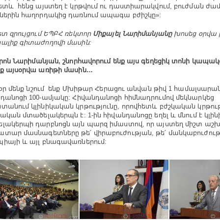
ետև հենց այստեղ է կրթվում ու դաստիարակվում, բուժման ժ
ներին հաղորդակից դառնում ապագա բժիշկը»:
ետ զրույցում ԵՊԲՀ ռեկտոր
Միքայել Նարիմանյանը
խոսեց օրվա 
ալիք գիտաժողովի մասին:
ոն Նարիմանյան, շնորհավորում ենք այս գեղեցիկ տոնի կապակ
ք այսօրվա առիթի մասին…
օր մենք նշում ենք Մխիթար Հերացու անվան թիվ 1 համալսար
դանոցի 100-ամյակը: Հիվանդանոցի հիմնադրումով մեկնարկեց
տանում կլինիկական կրթությունը, որովհետև բժշկական կրթու
կական մտածելակերպն է: 1-ին հիվանդանոցը եղել և մնում է կլի
լակերպի դարբնոցն այն պարզ իմաստով, որ այստեղ միշտ աշխ
տար մասնագետները թե՛ վիրաբուժության, թե՛ մանկաբուժությ
իայի և այլ բնագավառներում: