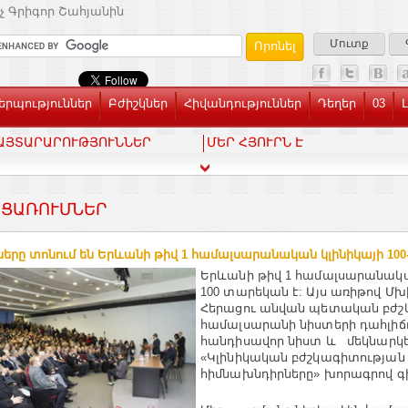
չ Գրիգոր Շահյանին
Մուտք
րպություններ
Բժիշկներ
Հիվանդություններ
Դեղեր
03
ԱՅՏԱՐԱՐՈՒԹՅՈՒՆՆԵՐ
ՄԵՐ ՀՅՈՒՐՆ Է
ՑԱՌՈՒՄՆԵՐ
ները տոնում են Երևանի թիվ 1 համալսարանական կլինիկայի 100
Երևանի թիվ 1 համալսարանակա
100 տարեկան է: Այս առիթով Մ
Հերացու անվան պետական բժ
համալսարանի նիստերի դահլիճ
հանդիսավոր նիստ և մեկնարկ
«Կլինիկական բժշկագիտության
հիմնախնդիրները» խորագրով գ