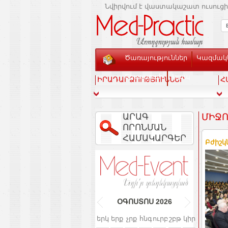
Նվիրվում է վաստակաշատ ուսուցի
Ծառայություններ
Կազմակե
Տեսասրահ
Կապ
ԻՐԱԴԱՐՁՈՒԹՅՈՒՆՆԵՐ
Հ
ԱՐԱԳ
ՄԻՋՈ
ՈՐՈՆՄԱՆ
ՀԱՄԱԿԱՐԳԵՐ
Բժիշկ
ՕԳՈՍՏՈՍ
2026
երկ
երք
չրք
հնգ
ուրբ
շբթ
կիր