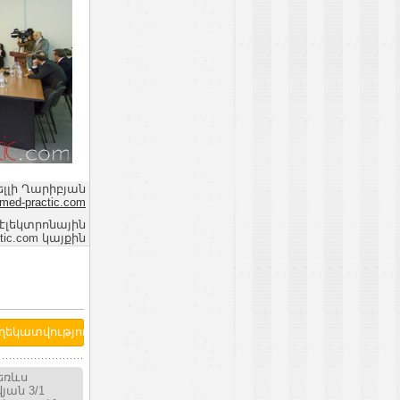
ելլի Ղարիբյան
med-practic.com
 էլեկտրոնային
ic.com կայքին
եռևս
ան 3/1