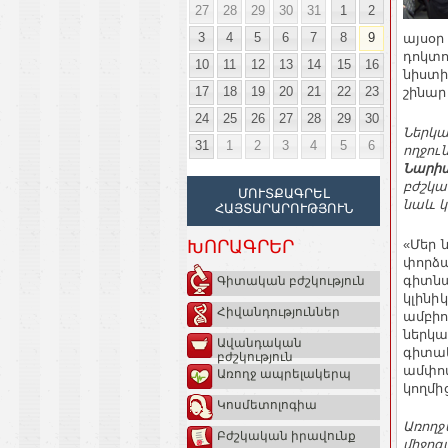
27
28
29
30
31
1
2
3
4
5
6
7
8
9
այսօր
դոկտո
10
11
12
13
14
15
16
նիստի
17
18
19
20
21
22
23
շինար
24
25
26
27
28
29
30
Ներկա
31
1
2
3
4
5
6
ողջու
Նարի
բժշկա
ՄՈՒՏՔԱԳՐԵԼ
նաև կ
ՀԱՅՏԱՐԱՐՈՒԹՅՈՒՆ
«Մեր 
ԽՈՐԱԳՐԵՐ
փորձ
գիտն
Գիտական բժշկություն
կլինի
Հիվանդություններ
ամբիո
ներկա
Ավանդական
գիտակ
բժշկություն
ամփոփ
Առողջ ապրելակերպ
կողմի
Կոսմետոլոգիա
Առողջ
Բժշկական իրավունք
միջոց