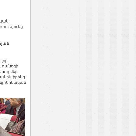
ական
իտությունը
թյան
ոլոր
անդանոցի
երող մեր
անեն իրենց
 կլինիկական