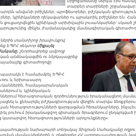
Միջոցառմանը ներկա էին համա
տարբեր տարիների շրջանավարտ
 արդեն անվանի բժիշկներ, պրոֆեսորներ, բժշկական գիտությու
րներ, կլինիկաների ղեկավարներ ու պրակտիկ բժիշկներ են: Հա
ն ցուցադրվեցին կլինիկայի արխիվային լուսանկարներ` սկսած շ
արությունից մինչեւ ժամանակակից մասնագիտական գիտաժող
ներին տանտիրոջ իրավունքով
նեց ԵՊԲՀ ռեկտոր
Միքայել
մանյանը
, շնորհավորեց ամբողջ
կան անձնակազմին ու ներկայացրեց
այանալիք գիտաժողովը.
նպատակն է համախմբել ԵՊԲՀ
առու և երիտասարդ
ականներին, համալսարանական
կաներում և կլինիկական
ններում հետազոտական գործունեություն իրականացնող մասն
յացնել և քննարկել բժշկագիտության վերջին տարվա ձեռքբերու
ան հետազոտությունների զարգացման հեռանկարները, ինչպե
ել բուհում իրականացվող գիտական ծրագրերում ընդգրկված 
ց կատարվող հետազոտությունների արդյունքները»:
ապահության նախարարի տեղակալ Տիգրան Սահակյանը ողջու
առման մասնակիցներին և ընթերցեց ՀՀ առողջապահության ն