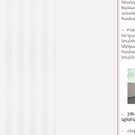
հիանդ
ճանապ
առան
համա
–
Ինձ
իմ կյ
նույն
ներկա
համալ
նույն
–
100
կլինիկ
–
Հի