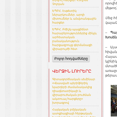
տրվող հարցեր. Հեղինե
որովհ
Չոլոյան
մեթոդ
ԵՊԲՀ. Էսթետիկ
ներարկումներ. արդի
Մեզ հ
միտումներ և անվտանգային
կայան
հարցեր
ԵՊԲՀ. Բժիշկ-պացիենտ
–
Պար
հարաբերություններից մինչև
Խոսեն
արհեստական
բանականություն.
հարցազրույց գերմանացի
– Այս
վիրաբույժի հետ
հիվան
Հայաս
Բոլոր հոդվածները
կլինի
մտածե
առաջա
ՎԵՐՋԻՆ ԼՈՒՐԵՐԸ
թերապ
Գիտագործնական սեմինար
«Վնասված պերիֆերիկ
նյարդերի ժամանակակից
դիագնոստիկայի և
վիրաբուժական բուժման
ակտուալ հարցերը»
խորագրով
Հայկական բժշկական
ասոցիացիայի հերթական