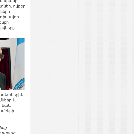
լսարանի
ներ, ովքեր
նների
նդիսավոր
ենքի
ովները:
ագետներին,
մները և
ս նաև
խմբերի
նեց
ախարար