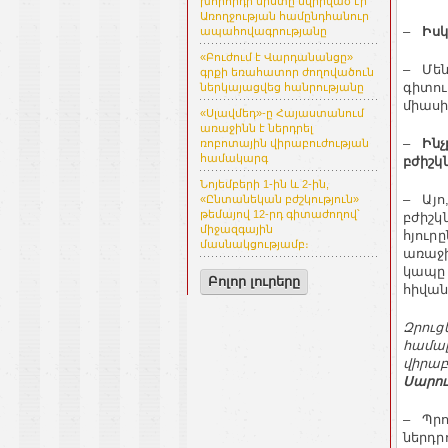
խորհրդի նիստը նվիրված էր
Առողջության համընդհանուր
–
Իսկ
ապահովագրությանը
«Բուժում է Վարդանանցը»
– Մեն
գրքի եռահատոր ժողովածուն
գիտու
ներկայացվեց հանրությանը
միասի
«Սլավմեդ»-ը Հայաստանում
առաջինն է ներդրել
–
Ինչ
ռոբոտային վիրաբուժության
համակարգ
բժիշկ
Նոյեմբերի 1-ին և 2-ին,
–
Այո
«Ընտանեկան բժշկություն»
թեմայով 12-րդ գիտաժողով՝
բժիշկ
միջազգային
հյուր
մասնակցությամբ։
առաջի
կապը 
Բոլոր լուրերը
հիվան
Զրուց
համա
վիրաբ
Սարո
–
Պրո
ներդր