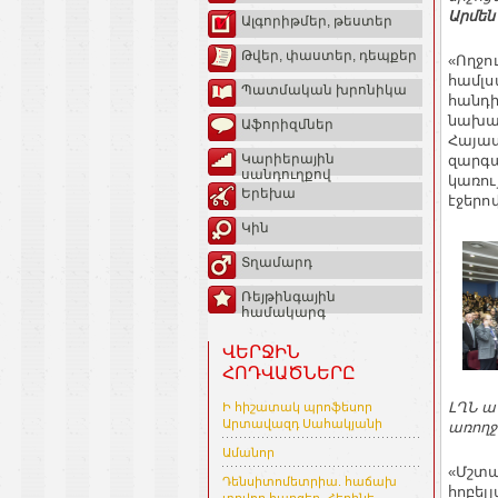
Արմեն
Ալգորիթմեր, թեստեր
Թվեր, փաստեր, դեպքեր
«Ողջո
համլս
Պատմական խրոնիկա
հանդի
նախաձ
Աֆորիզմներ
Հայաս
Կարիերային
զարգա
սանդուղքով
կառու
Երեխա
էջերով
Կին
Տղամարդ
Ռեյթինգային
համակարգ
ՎԵՐՋԻՆ
ՀՈԴՎԱԾՆԵՐԸ
ԼՂՆ ա
Ի հիշատակ պրոֆեսոր
Արտավազդ Սահակյանի
առող
Ամանոր
«Մշտա
Դենսիտոմետրիա. հաճախ
հոբել