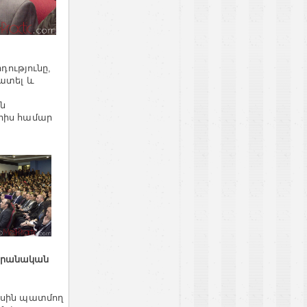
դությունը,
խատել և
ին
երիս համար
լսարանական
ասին պատմող