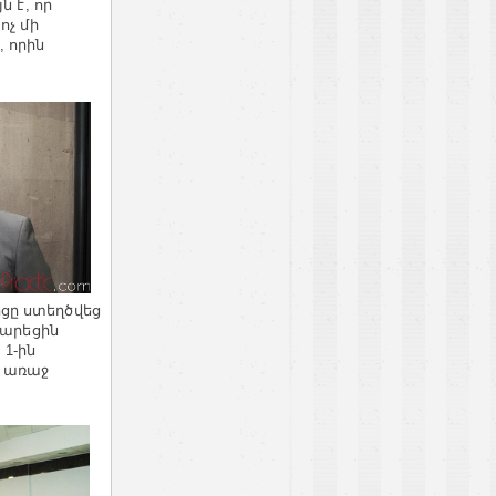
 է, որ
ոչ մի
 որին
ցը ստեղծվեց
վարեցին
1-ին
ի առաջ