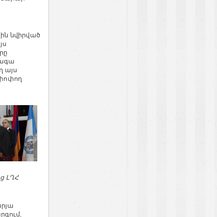
կին նվիրված
յս
րը
տագա
ղ այս
մփոփող
ց ԼՂՀ
արյա
րգում,