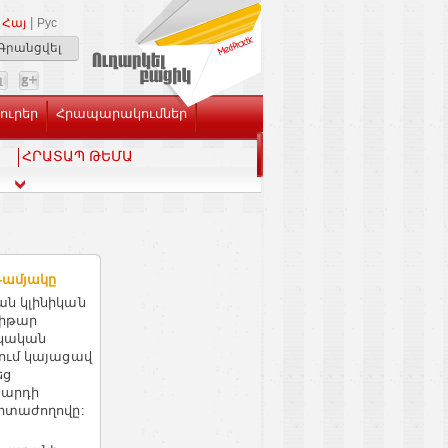
|
Հայ
Рус
Գրանցվել
Լուրեր
Հրապարակումներ
ՀՐԱՏԱՊ ԹԵՄԱ
-ամյակը
ն կլինիկան
խիթար
շկական
ում կայացավ
եց
 արդի
իտաժողովը: