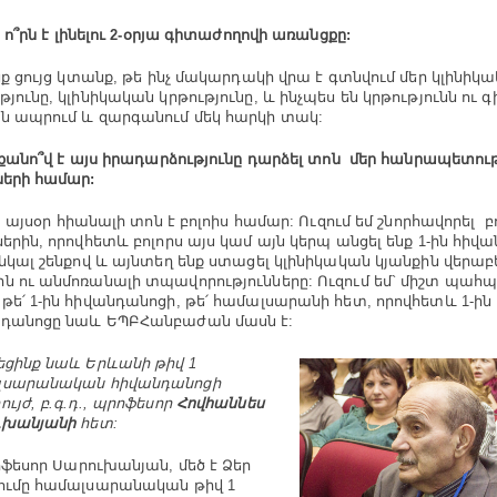
 ո՞րն է լինելու 2-օրյա գիտաժողովի առանցքը:
ք ցույց կտանք, թե ինչ մակարդակի վրա է գտնվում մեր կլինիկ
թյունը, կլինիկական կրթությունը, և ինչպես են կրթությունն ու գ
ն ապրում և զարգանում մեկ հարկի տակ:
քանո՞վ է այս իրադարձությունը դարձել տոն մեր հանրապետու
ների համար:
, այսօր հիանալի տոն է բոլոիս համար: Ուզում եմ շնորհավորել բ
ներին, որովհետև բոլորս այս կամ այն կերպ անցել ենք 1-ին հիվ
ընկալ շենքով և այնտեղ ենք ստացել կլինիկական կյանքին վերաբ
ն ու անմոռանալի տպավորությունները: Ուզում եմ` միշտ պահպ
թե՛ 1-ին հիվանդանոցի, թե՛ համալսարանի հետ, որովհետև 1-ին
դանոցը նաև ԵՊԲՀանբաժան մասն է:
եցինք նաև Երևանի թիվ 1
լսարանական հիվանդանոցի
ույժ, բ.գ.դ., պրոֆեսոր
Հովհաննես
ւխանյանի
հետ:
ֆեսոր Սարուխանյան, մեծ է Ձեր
ումը համալսարանական թիվ 1