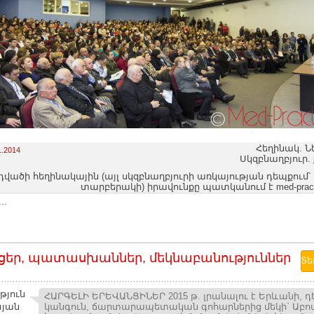
Հեղինակ. Ն
1.2014
Սկզբնաղբյուր.
դվածի հեղինակային (այլ սկզբնաղբյուրի առկայության դեպքում՝
տարբերակի) իրավունքը պատկանում է med-pract
..
ցեր, պատասխաններ, մեկնաբանություններ
թյուն
ՀԱՐԳԵԼԻ ԵՐԵՎԱՆՑԻՆԵՐ 2015 թ. լրանալու է Երևանի, դ
սյան
կանգուն, ճարտարապետական գոհարներից մեկի` Աբովյ