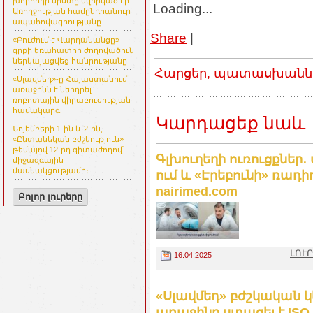
խորհրդի նիստը նվիրված էր
Loading...
Առողջության համընդհանուր
ապահովագրությանը
Share
|
«Բուժում է Վարդանանցը»
գրքի եռահատոր ժողովածուն
ներկայացվեց հանրությանը
Հարցեր, պատասխաններ
«Սլավմեդ»-ը Հայաստանում
առաջինն է ներդրել
ռոբոտային վիրաբուժության
համակարգ
Կարդացեք նաև
Նոյեմբերի 1-ին և 2-ին,
«Ընտանեկան բժշկություն»
թեմայով 12-րդ գիտաժողով՝
Գլխուղեղի ուռուցքներ․
միջազգային
մասնակցությամբ։
ում և «Էրեբունի» ռադ
nairimed.com
Բոլոր լուրերը
ԼՈՒՐ
16.04.2025
«Սլավմեդ» բժշկական 
առաջինը ստացել է ISO