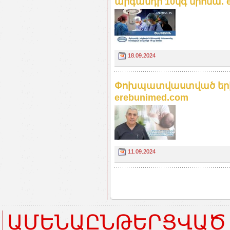
արգանդի 10կգ միոմա. e
18.09.2024
Փոխպատվաստված երիկա
erebunimed.com
11.09.2024
ԱՄԵՆԱԸՆԹԵՐՑՎԱԾ