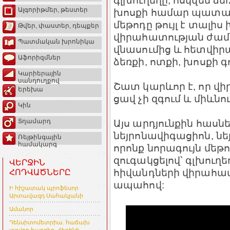
գլխուղեղը, հսկվեն ձե
Ալգորիթմեր, թեստեր
խոսքի համար պատաս
մեթոդը թույլ է տալիս
Թվեր, փաստեր, դեպքեր
վիրահատության ժամ
Պատմական խրոնիկա
վնասումից և հետվիր
Աֆորիզմներ
ձեռքի, ոտքի, խոսքի 
Կարիերային
սանդուղքով
Շատ կարևոր է, որ 
Երեխա
ցավ չի զգում և միևնո
Կին
Այս արդյունքին հասն
Տղամարդ
նեյրոնավիգացիոն, ն
Ռեյթինգային
համակարգ
որոնք նորագույն մեթ
զուգակցելով՝ գլխու
ՎԵՐՋԻՆ
հիվանդների վիրահատ
ՀՈԴՎԱԾՆԵՐԸ
ապահով:
Ի հիշատակ պրոֆեսոր
Արտավազդ Սահակյանի
Ամանոր
Դենսիտոմետրիա. հաճախ