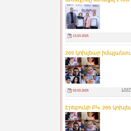
13.03.2025
265 կոխլեար իմպլանտա
ԼՈՒՐ
03.03.2025
Էրեբունի ԲԿ. 265 կոխ