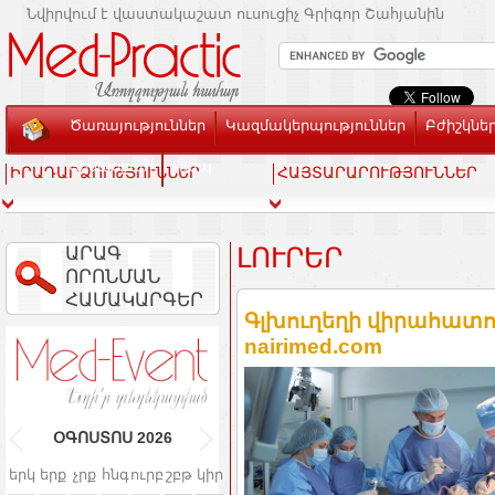
Նվիրվում է վաստակաշատ ուսուցիչ Գրիգոր Շահյանին
Ծառայություններ
Կազմակերպություններ
Բժիշկնե
Տեսասրահ
Կապ
ԻՐԱԴԱՐՁՈՒԹՅՈՒՆՆԵՐ
ՀԱՅՏԱՐԱՐՈՒԹՅՈՒՆՆԵՐ
ԱՐԱԳ
ԼՈՒՐԵՐ
ՈՐՈՆՄԱՆ
ՀԱՄԱԿԱՐԳԵՐ
Գլխուղեղի վիրահատու
nairimed.com
ՕԳՈՍՏՈՍ
2026
երկ
երք
չրք
հնգ
ուրբ
շբթ
կիր