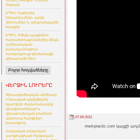
տրվող հարցեր. Հեղինե
Չոլոյան
ԵՊԲՀ. Էսթետիկ
ներարկումներ. արդի
միտումներ և անվտանգային
հարցեր
ԵՊԲՀ. Բժիշկ-պացիենտ
հարաբերություններից մինչև
արհեստական
բանականություն.
հարցազրույց գերմանացի
վիրաբույժի հետ
Բոլոր հոդվածները
ՎԵՐՋԻՆ ԼՈՒՐԵՐԸ
Գիտագործնական սեմինար
«Վնասված պերիֆերիկ
նյարդերի ժամանակակից
դիագնոստիկայի և
վիրաբուժական բուժման
07.09.2022
ակտուալ հարցերը»
խորագրով
med-practic.com կայքի
Հայկական բժշկական
ասոցիացիայի հերթական