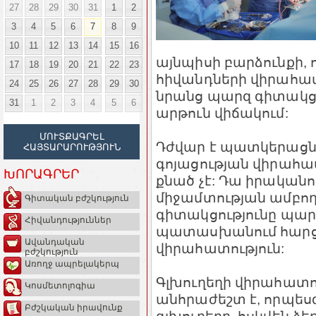
27
28
29
30
31
1
2
3
4
5
6
7
8
9
10
11
12
13
14
15
16
այնպիսի բարձունքի, ո
17
18
19
20
21
22
23
հիվանդների վիրահատ
24
25
26
27
28
29
30
նրանց պարզ գիտակցո
31
1
2
3
4
5
6
արթուն վիճակում:
ՄՈՒՏՔԱԳՐԵԼ
Դժվար է պատկերացնել
ՀԱՅՏԱՐԱՐՈՒԹՅՈՒՆ
գոյացության վիրահատ
ԽՈՐԱԳՐԵՐ
քնած չէ: Դա իրական
միջամտության ամբող
Գիտական բժշկություն
գիտակցությունը պարզ
Հիվանդություններ
պատասխանում հարցեր
Ավանդական
վիրահատություն:
բժշկություն
Առողջ ապրելակերպ
Գլխուղեղի վիրահատո
Կոսմետոլոգիա
անհրաժեշտ է, որպե
Բժշկական իրավունք