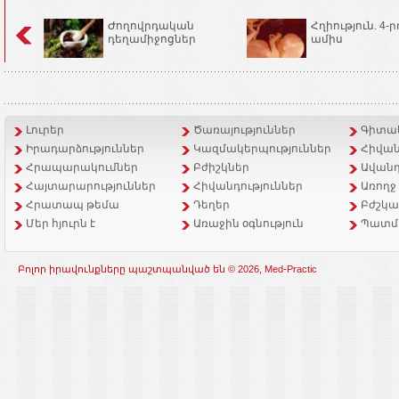
Ժողովրդական
Հղիություն. 4-ր
դեղամիջոցներ
ամիս
Լուրեր
Ծառայություններ
Գիտակ
Իրադարձություններ
Կազմակերպություններ
Հիվան
Հրապարակումներ
Բժիշկներ
Ավանդ
Հայտարարություններ
Հիվանդություններ
Առողջ
Հրատապ թեմա
Դեղեր
Բժշկա
Մեր հյուրն է
Առաջին օգնություն
Պատմ
Բոլոր իրավունքները պաշտպանված են © 2026, Med-Practic