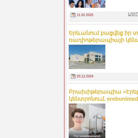
ԼՈՒՐ
11.02.2025
Երևանում բացվեց իր տ
ռադիոթերապիայի կենտր
03.12.2024
Բրախիթերապիա «Էրեբ
կենտրոնում. erebunime