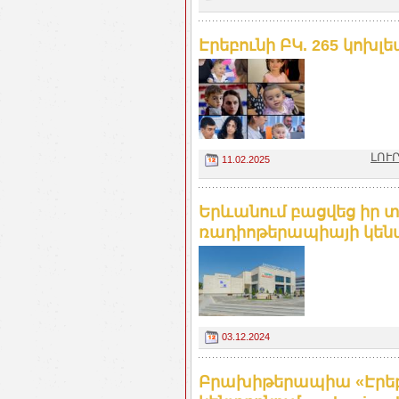
Էրեբունի ԲԿ. 265 կոխ
ԼՈՒՐ
11.02.2025
Երևանում բացվեց իր տ
ռադիոթերապիայի կենտր
03.12.2024
Բրախիթերապիա «Էրեբ