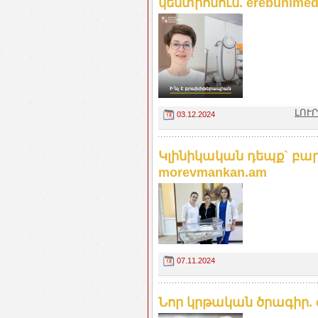
կենտրոնում. erebunime
ԼՈՒՐ
03.12.2024
Կլինիկական դեպք` բար
morevmankan.am
07.11.2024
Նոր կրթական ծրագիր. 