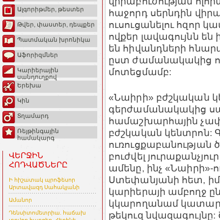
վիրաբուժության ոլորտ
Ալգորիթմեր, թեստեր
հաջորդ սերնդին վիր
ուսուցանելու հզոր կա
Թվեր, փաստեր, դեպքեր
ովքեր լավագույնն ե
Պատմական խրոնիկա
են հիվանդների հնարա
Աֆորիզմներ
ըստ ժամանակակից ո
մոտեցմամբ:
Կարիերային
սանդուղքով
Երեխա
«Նաիրի» բժշկական կ
Կին
գերժամանակակից սար
Տղամարդ
համաշխարհային չա
բժշկական կենտրոն: 
Ռեյթինգային
համակարգ
ուռուցքաբանության ծ
բուժվել յուրաքանչյուր
ՎԵՐՋԻՆ
ՀՈԴՎԱԾՆԵՐԸ
ամենը, ինչ «Նաիրի»-ո
Ստեփանյանի հետ, իմ 
Ի հիշատակ պրոֆեսոր
Արտավազդ Սահակյանի
կարիերայի ամբողջ ըն
Ամանոր
կկարողանամ կատարե
թեկուզ նվազագույնը:
Դենսիտոմետրիա. հաճախ