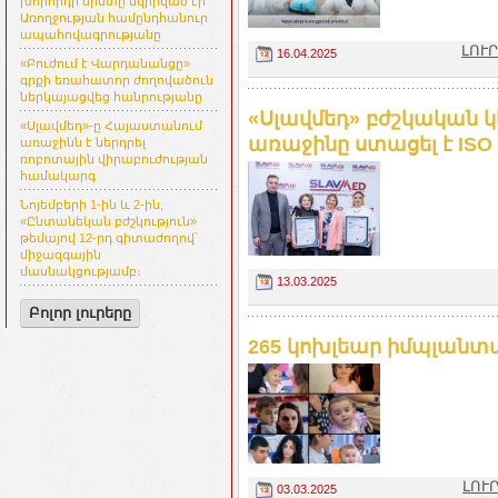
խորհրդի նիստը նվիրված էր
Առողջության համընդհանուր
ապահովագրությանը
ԼՈՒՐ
16.04.2025
«Բուժում է Վարդանանցը»
գրքի եռահատոր ժողովածուն
ներկայացվեց հանրությանը
«Սլավմեդ» բժշկական 
«Սլավմեդ»-ը Հայաստանում
առաջինը ստացել է ISO
առաջինն է ներդրել
ռոբոտային վիրաբուժության
համակարգ
Նոյեմբերի 1-ին և 2-ին,
«Ընտանեկան բժշկություն»
թեմայով 12-րդ գիտաժողով՝
միջազգային
մասնակցությամբ։
13.03.2025
Բոլոր լուրերը
265 կոխլեար իմպլանտա
ԼՈՒՐ
03.03.2025