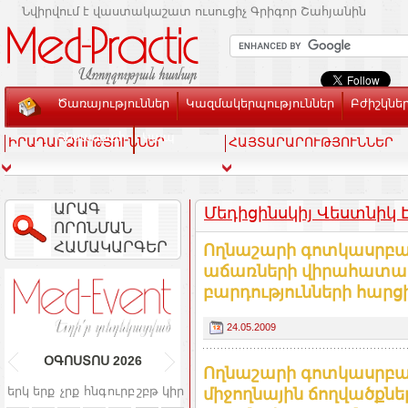
Նվիրվում է վաստակաշատ ուսուցիչ Գրիգոր Շահյանին
Ծառայություններ
Կազմակերպություններ
Բժիշկնե
Տեսասրահ
Կապ
ԻՐԱԴԱՐՁՈՒԹՅՈՒՆՆԵՐ
ՀԱՅՏԱՐԱՐՈՒԹՅՈՒՆՆԵՐ
ԱՐԱԳ
Մեդիցինսկիյ Վեստնիկ Էր
ՈՐՈՆՄԱՆ
ՀԱՄԱԿԱՐԳԵՐ
Ողնաշարի գոտկասրբա
աճառների վիրահատա
բարդությունների հարց
24.05.2009
ՕԳՈՍՏՈՍ
2026
Ողնաշարի գոտկասրբա
երկ
երք
չրք
հնգ
ուրբ
շբթ
կիր
միջողնային ճողվածքնե