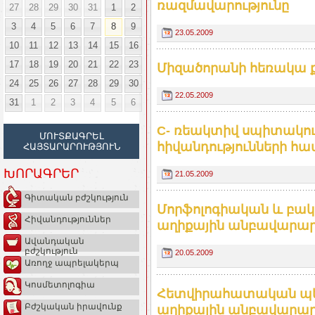
ռազմավարությունը
27
28
29
30
31
1
2
3
4
5
6
7
8
9
23.05.2009
10
11
12
13
14
15
16
17
18
19
20
21
22
23
Միզածորանի հեռակա ք
24
25
26
27
28
29
30
22.05.2009
31
1
2
3
4
5
6
C- ռեակտիվ սպիտակու
ՄՈՒՏՔԱԳՐԵԼ
հիվանդությունների հ
ՀԱՅՏԱՐԱՐՈՒԹՅՈՒՆ
ԽՈՐԱԳՐԵՐ
21.05.2009
Գիտական բժշկություն
Մորֆոլոգիական և բակ
Հիվանդություններ
աղիքային անբավարա
Ավանդական
բժշկություն
20.05.2009
Առողջ ապրելակերպ
Կոսմետոլոգիա
Հետվիրահատական պե
Բժշկական իրավունք
աղիքային անբավարա