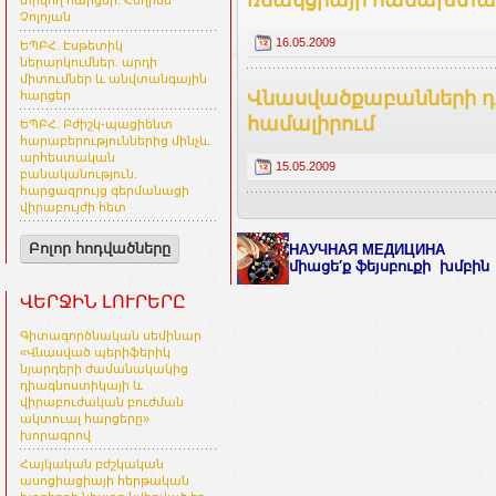
տրվող հարցեր. Հեղինե
Չոլոյան
16.05.2009
ԵՊԲՀ. Էսթետիկ
ներարկումներ. արդի
միտումներ և անվտանգային
Վնասվածքաբանների դե
հարցեր
համալիրում
ԵՊԲՀ. Բժիշկ-պացիենտ
հարաբերություններից մինչև
արհեստական
15.05.2009
բանականություն.
հարցազրույց գերմանացի
վիրաբույժի հետ
Բոլոր հոդվածները
НАУЧНАЯ МЕДИЦИНА
միացե′ք ֆեյսբուքի խմբին
ՎԵՐՋԻՆ ԼՈՒՐԵՐԸ
Գիտագործնական սեմինար
«Վնասված պերիֆերիկ
նյարդերի ժամանակակից
դիագնոստիկայի և
վիրաբուժական բուժման
ակտուալ հարցերը»
խորագրով
Հայկական բժշկական
ասոցիացիայի հերթական