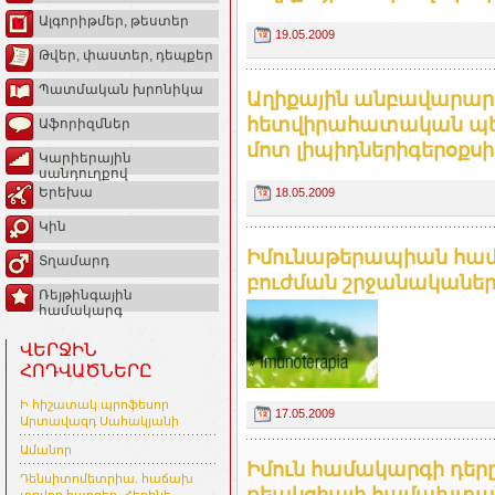
Ալգորիթմեր, թեստեր
19.05.2009
Թվեր, փաստեր, դեպքեր
Պատմական խրոնիկա
Աղիքային անբավարար
հետվիրահատական պե
Աֆորիզմներ
մոտ լիպիդներիգերօքս
Կարիերային
սանդուղքով
Երեխա
18.05.2009
Կին
Իմունաթերապիան համ
Տղամարդ
բուժման շրջանականեր
Ռեյթինգային
համակարգ
ՎԵՐՋԻՆ
ՀՈԴՎԱԾՆԵՐԸ
Ի հիշատակ պրոֆեսոր
17.05.2009
Արտավազդ Սահակյանի
Ամանոր
Իմուն համակարգի դեր
Դենսիտոմետրիա. հաճախ
ռեակցիայի համախտա