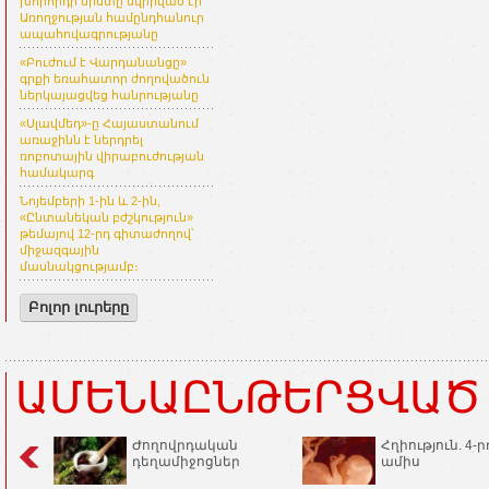
խորհրդի նիստը նվիրված էր
Առողջության համընդհանուր
ապահովագրությանը
«Բուժում է Վարդանանցը»
գրքի եռահատոր ժողովածուն
ներկայացվեց հանրությանը
«Սլավմեդ»-ը Հայաստանում
առաջինն է ներդրել
ռոբոտային վիրաբուժության
համակարգ
Նոյեմբերի 1-ին և 2-ին,
«Ընտանեկան բժշկություն»
թեմայով 12-րդ գիտաժողով՝
միջազգային
մասնակցությամբ։
Բոլոր լուրերը
ԱՄԵՆԱԸՆԹԵՐՑՎԱԾ
Ժողովրդական
Հղիություն. 4-ր
դեղամիջոցներ
ամիս