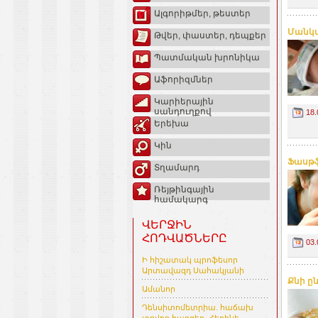
Ալգորիթմեր, թեստեր
Մանկա
Թվեր, փաստեր, դեպքեր
Պատմական խրոնիկա
Աֆորիզմներ
Կարիերային
սանդուղքով
18.
Երեխա
Կին
Ֆասթֆ
Տղամարդ
Ռեյթինգային
համակարգ
ՎԵՐՋԻՆ
ՀՈԴՎԱԾՆԵՐԸ
03.
Ի հիշատակ պրոֆեսոր
Արտավազդ Սահակյանի
Քնի ը
Ամանոր
Դենսիտոմետրիա. հաճախ