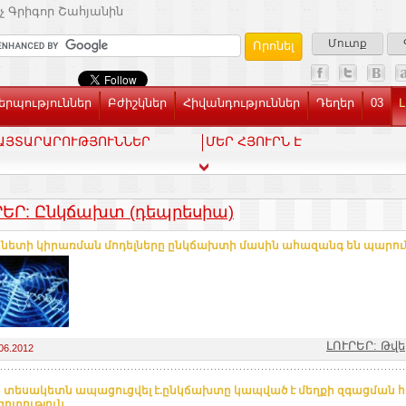
չ Գրիգոր Շահյանին
Մուտք
րպություններ
Բժիշկներ
Հիվանդություններ
Դեղեր
03
Լ
ԱՅՏԱՐԱՐՈՒԹՅՈՒՆՆԵՐ
ՄԵՐ ՀՅՈՒՐՆ Է
ՐԵՐ: Ընկճախտ (դեպրեսիա)
նետի կիրառման մոդելները ընկճախտի մասին ահազանգ են պարու
ԼՈՒՐԵՐ: Թվ
06.2012
ի տեսակետն ապացուցվել է.ընկճախտը կապված է մեղքի զգացման հ
ոտություն