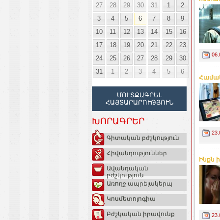
27
28
29
30
31
1
2
3
4
5
6
7
8
9
10
11
12
13
14
15
16
17
18
19
20
21
22
23
06.
24
25
26
27
28
29
30
31
1
2
3
4
5
6
Համակ
ՄՈՒՏՔԱԳՐԵԼ
ՀԱՅՏԱՐԱՐՈՒԹՅՈՒՆ
ԽՈՐԱԳՐԵՐ
23.
Գիտական բժշկություն
Հիվանդություններ
Ինքն 
Ավանդական
բժշկություն
Առողջ ապրելակերպ
Կոսմետոլոգիա
Բժշկական իրավունք
23.