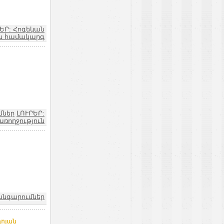
ԵՐ: Հոգեկան
ան համակարգ
մներ
ԼՈՒՐԵՐ:
առողջություն
անգարումներ
ղոյան