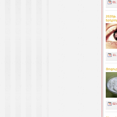
01.
2020թ
երկրո
11.
Յոգու
02.