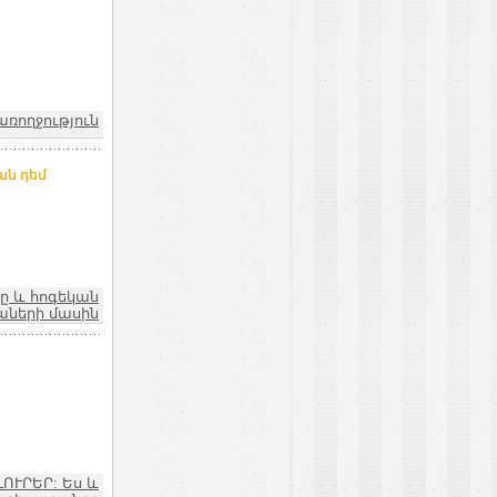
առողջություն
ան դեմ
ը և հոգեկան
աների մասին
ԼՈՒՐԵՐ: Ես և