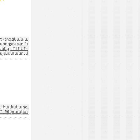
: Հոգեկան և
առողջություն
անից
ԼՈՒՐԵՐ:
այաստանում
ին համակարգ
Ր: Թերապիա