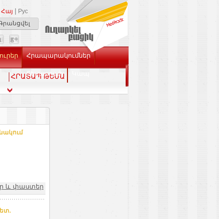
|
Հայ
Рус
Գրանցվել
ուրեր
Հրապարակումներ
Տեսասրահ
Կապ
ՀՐԱՏԱՊ ԹԵՄԱ
նակում
եր և փաստեր
ետ.