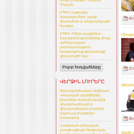
տրվող հարցեր. Հեղինե
Չոլոյան
ԵՊԲՀ. Էսթետիկ
ներարկումներ. արդի
02.
միտումներ և անվտանգային
հարցեր
ԵՊԲՀ. Բժիշկ-պացիենտ
Միայն
հարաբերություններից մինչև
արհեստական
բանականություն.
հարցազրույց գերմանացի
վիրաբույժի հետ
Բոլոր հոդվածները
27.
ՎԵՐՋԻՆ ԼՈՒՐԵՐԸ
Ախտոր
Գիտագործնական սեմինար
«Վնասված պերիֆերիկ
նյարդերի ժամանակակից
դիագնոստիկայի և
վիրաբուժական բուժման
ակտուալ հարցերը»
խորագրով
26.
Հայկական բժշկական
ասոցիացիայի հերթական
Այսօր