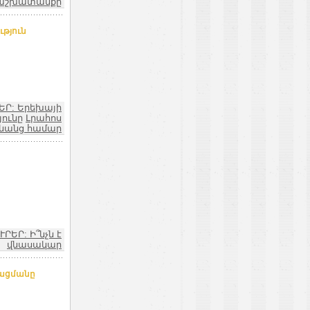
աշխատանքը
թյուն
ԵՐ: Երեխայի
յունը
Լրահոս
նանց համար
ՒՐԵՐ: Ի՞նչն է
վնասակար
ջացմանը