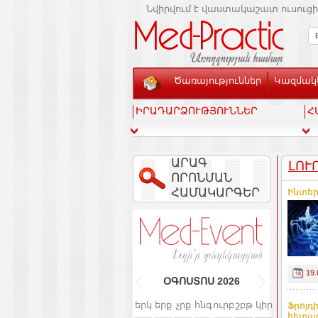
Նվիրվում է վաստակաշատ ուսուցի
Ծառայություններ
Կազմակե
ԻՐԱԴԱՐՁՈՒԹՅՈՒՆՆԵՐ
Հ
ԱՐԱԳ
ԼՈՒ
ՈՐՈՆՄԱՆ
ՀԱՄԱԿԱՐԳԵՐ
Ինտեր
19.
ՕԳՈՍՏՈՍ
2026
երկ
երք
չրք
հնգ
ուրբ
շբթ
կիր
Ֆրոյդ
հետազ