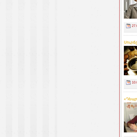
27.
Սուրճ
10.
«Դեպր