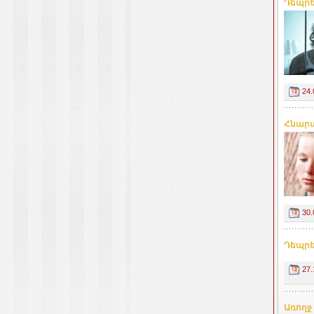
Դեպրե
24.
Հնարա
30.
Դեպրե
27.
Առողջ