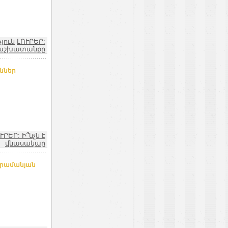
յուն
ԼՈՒՐԵՐ:
և աշխատանքը
ններ
ՒՐԵՐ: Ի՞նչն է
վնասակար
հրամանյան