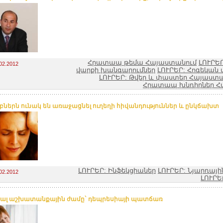
Հրատապ թեմա Հայաստանում
ԼՈՒՐԵՐ
02.2012
վարքի խանգարումներ
ԼՈՒՐԵՐ: Հոգեկան 
ԼՈՒՐԵՐ: Թվեր և փաստեր Հայաստ
Հրատապ խնդիրներ Հ
բներն ունակ են առաջացնել ուղեղի հիվանդություններ և ընկճախտ
ԼՈՒՐԵՐ: Ինֆեկցիաներ
ԼՈՒՐԵՐ: Նյարդայ
02.2012
ԼՈՒՐԵ
յալ աշխատանքային ժամը` դեպրեսիայի պատճառ