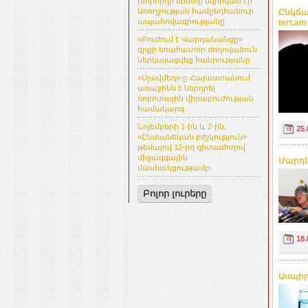
խորհրդի նիստը նվիրված էր
Առողջության համընդհանուր
Ընկճա
ապահովագրությանը
tert.am
«Բուժում է Վարդանանցը»
գրքի եռահատոր ժողովածուն
ներկայացվեց հանրությանը
«Սլավմեդ»-ը Հայաստանում
առաջինն է ներդրել
ռոբոտային վիրաբուժության
համակարգ
Նոյեմբերի 1-ին և 2-ին,
25.
«Ընտանեկան բժշկություն»
թեմայով 12-րդ գիտաժողով՝
միջազգային
Մարդկ
մասնակցությամբ։
Բոլոր լուրերը
18.
Ասպիր