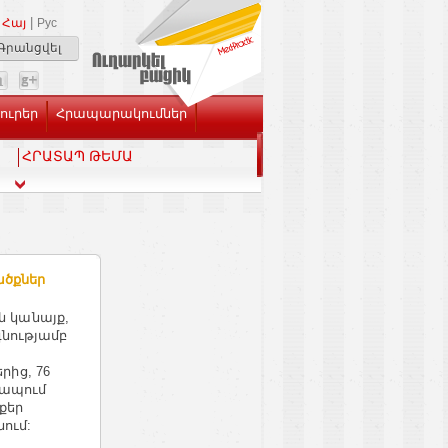
|
Հայ
Рус
Գրանցվել
Լուրեր
Հրապարակումներ
ՀՐԱՏԱՊ ԹԵՄԱ
ածքներ
յն կանայք,
նությամբ
ից, 76
ռապում
քեր
ում: