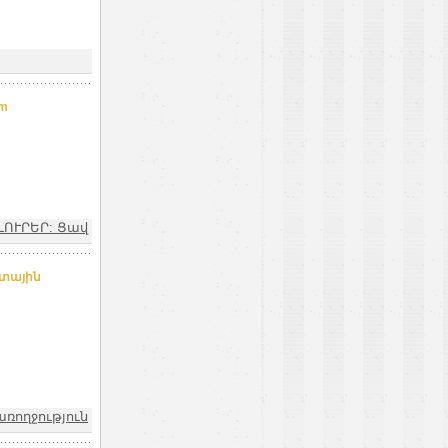
am
ԼՈՒՐԵՐ: Ցավ
խտային
առողջություն