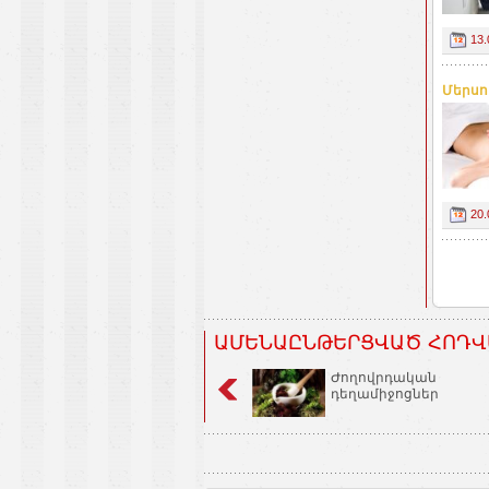
13.
Մերսո
20.
ԱՄԵՆԱԸՆԹԵՐՑՎԱԾ ՀՈԴՎ
Ժողովրդական
դեղամիջոցներ