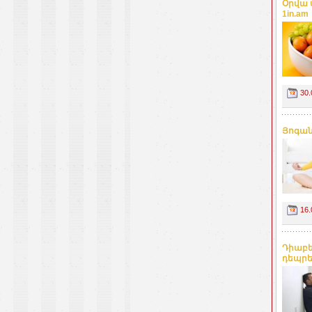
Օրվա 
1in.am
30.
Յոգան
16.
Դիաբե
դեպրե