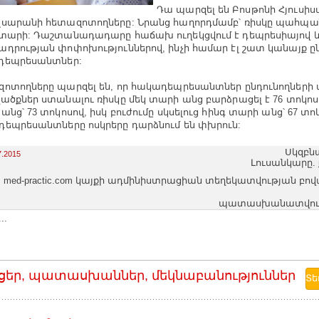
Դա պարզել են Բոսթոնի Հյուսիս
սարանի հետազոտողները: Նրանց հաղորդմամբ՝ ռիսկը պահպան
տարի: Դաշտանադադարը հաճախ ուղեկցվում է դեպրեսիայով 
դրության փոփոխություններով, ինչի համար էլ շատ կանայք ըն
դեպրեսանտներ:
ոտողները պարզել են, որ հակադեպրեսանտներ ընդունողների 
ածքներ ստանալու ռիսկը մեկ տարի անց բարձրացել է 76 տոկոսո
անց՝ 73 տոկոսով, իսկ բուժումը սկսելուց հինգ տարի անց՝ 67 տո
եպրեսանտները ոսկրերը դարձնում են փխրուն:
Սկզբն
7.2015
Լուսանկարը.
med-practic.com կայքի ադմինիստրացիան տեղեկատվության բո
պատասխանատվությո
..
ցեր, պատասխաններ, մեկնաբանություններ