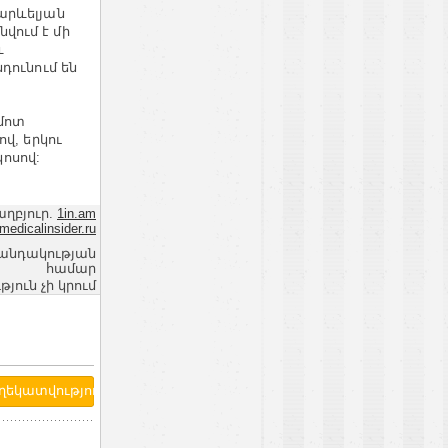
արևելյան
վում է մի
և
դունում են
մոտ
վ, երկու
կոսով:
աղբյուր.
1in.am
medicalinsider.ru
վանդակության
համար
ւն չի կրում