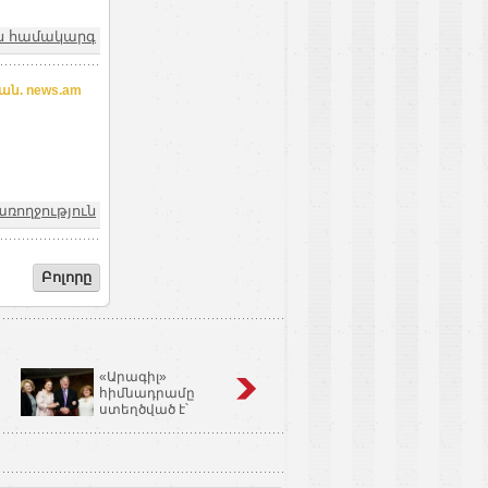
ն համակարգ
ան. news.am
առողջություն
Բոլորը
«Արագիլ»
Կոճապղպեղ
հիմնադրամը
նույնն է՝ իմբիր,
ստեղծված է՝
Ginger եւ Zingiber
օգնելու անպտղությամբ
Officinale
տառապող զույգերին.
Կարինե Թոխունց