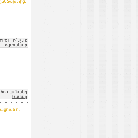
 ընկճախտից.
ՒՐԵՐ: Ի՞նչն է
օգտակար
ահոս կանանց
համար
ցումն ու