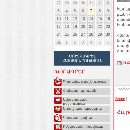
27
28
29
30
31
1
2
համալ
3
4
5
6
7
8
9
քանի 
10
11
12
13
14
15
16
տրամա
հակա
17
18
19
20
21
22
23
24
25
26
27
28
29
30
Հետազ
կոտրվ
31
1
2
3
4
5
6
տարի 
Հակադ
ՄՈՒՏՔԱԳՐԵԼ
ՀԱՅՏԱՐԱՐՈՒԹՅՈՒՆ
01.0
ԽՈՐԱԳՐԵՐ
Գիտական բժշկություն
Loading.
Հիվանդություններ
Share
|
Ավանդական
բժշկություն
Առողջ ապրելակերպ
Հար
Կոսմետոլոգիա
Բժշկական իրավունք