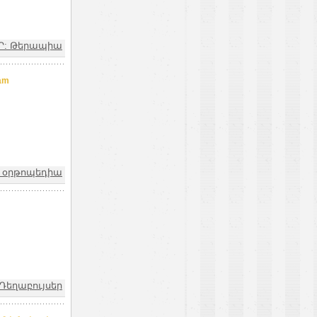
Ր: Թերապիա
am
և օրթոպեդիա
m
 Դեղաբույսեր