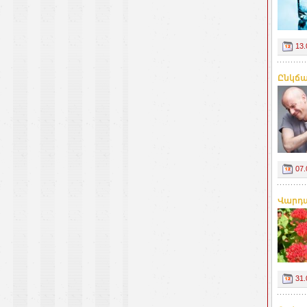
13.
Ընկճա
07.
Վարդա
31.