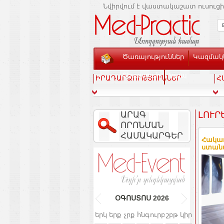
Նվիրվում է վաստակաշատ ուսուցի
Ծառայություններ
Կազմակե
Տեսասրահ
Կապ
ԻՐԱԴԱՐՁՈՒԹՅՈՒՆՆԵՐ
Հ
ԱՐԱԳ
ԼՈՒՐ
ՈՐՈՆՄԱՆ
ՀԱՄԱԿԱՐԳԵՐ
Հակադ
ստանա
ՕԳՈՍՏՈՍ
2026
երկ
երք
չրք
հնգ
ուրբ
շբթ
կիր