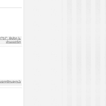
ՒՐԵՐ: Թվեր և
փաստեր
ագործություն