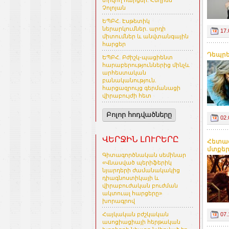
տրվող հարցեր. Հեղինե
Չոլոյան
ԵՊԲՀ. Էսթետիկ
ներարկումներ. արդի
17.
միտումներ և անվտանգային
հարցեր
Դեպրե
ԵՊԲՀ. Բժիշկ-պացիենտ
հարաբերություններից մինչև
արհեստական
բանականություն.
հարցազրույց գերմանացի
վիրաբույժի հետ
Բոլոր հոդվածները
02.
ՎԵՐՋԻՆ ԼՈՒՐԵՐԸ
Հետազ
մտքերը
Գիտագործնական սեմինար
«Վնասված պերիֆերիկ
նյարդերի ժամանակակից
դիագնոստիկայի և
վիրաբուժական բուժման
ակտուալ հարցերը»
խորագրով
07.
Հայկական բժշկական
ասոցիացիայի հերթական