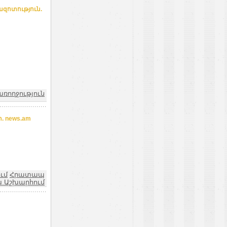
զոտություն.
առողջություն
 news.am
ւմ
Հրատապ
ա Աշխարհում