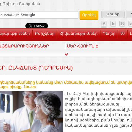
չ Գրիգոր Շահյանին
Մուտք
րպություններ
Բժիշկներ
Հիվանդություններ
Դեղեր
03
ԱՅՏԱՐԱՐՈՒԹՅՈՒՆՆԵՐ
ՄԵՐ ՀՅՈՒՐՆ Է
ԵՐ: ԸՆԿՃԱԽՏ (ԴԵՊՐԵՍԻԱ)
եպրեսանտները կանանց մոտ մեծապես ավելացնում են կոտրվ
լու ռիսկը. 1in.am
The Daily Mail-ի փոխանցմամբ՝ ա
ովքեր հակադեպրեսանտների օգ
փորձում են ձերբազատվել
դաշտանադադարի ախտանիշներ
տոկոսով ավելի հաճախ են տա
կոտրվածքներից, քան նրանք, ով
հակադեպրեսանտներ չեն ընդուն