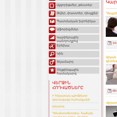
Կար
Ալգորիթմեր, թեստեր
Թվեր, փաստեր, դեպքեր
Դեպրե
Պատմական խրոնիկա
Աֆորիզմներ
Կարիերային
սանդուղքով
14.
Երեխա
Կին
Արյան
գիտնա
Տղամարդ
Ռեյթինգային
համակարգ
ՎԵՐՋԻՆ
ՀՈԴՎԱԾՆԵՐԸ
08.
Ի հիշատակ պրոֆեսոր
Արտավազդ Սահակյանի
Վիրտու
Ամանոր
Դենսիտոմետրիա. հաճախ