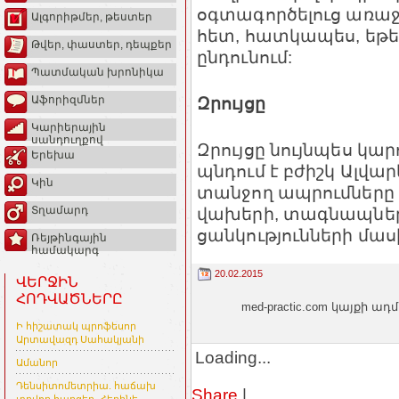
օգտագործելուց առաջ
Ալգորիթմեր, թեստեր
հետ, հատկապես, եթե 
Թվեր, փաստեր, դեպքեր
ընդունում:
Պատմական խրոնիկա
Զրույցը
Աֆորիզմներ
Կարիերային
սանդուղքով
Զրույցը նույնպես կար
Երեխա
պնդում է բժիշկ Ալվա
Կին
տանջող ապրումները լ
վախերի, տագնապներ
Տղամարդ
ցանկությունների մաս
Ռեյթինգային
համակարգ
20.02.2015
ՎԵՐՋԻՆ
ՀՈԴՎԱԾՆԵՐԸ
med-practic.com կայքի
Ի հիշատակ պրոֆեսոր
Արտավազդ Սահակյանի
Loading...
Ամանոր
Դենսիտոմետրիա. հաճախ
Share
|