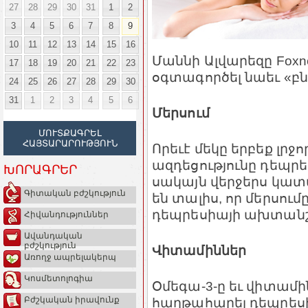
27
28
29
30
31
1
2
3
4
5
6
7
8
9
10
11
12
13
14
15
16
Մաննի Ալվարեզը Foxn
17
18
19
20
21
22
23
օգտագործել նաեւ «բ
24
25
26
27
28
29
30
31
1
2
3
4
5
6
Մերսում
ՄՈՒՏՔԱԳՐԵԼ
ՀԱՅՏԱՐԱՐՈՒԹՅՈՒՆ
Որեւէ մեկը երբեք լրջ
ազդեցությունը դեպր
ԽՈՐԱԳՐԵՐ
սակայն վերջերս կատ
Գիտական բժշկություն
են տալիս, որ մերսու
դեպրեսիայի ախտանշ
Հիվանդություններ
Ավանդական
բժշկություն
Վիտամիններ
Առողջ ապրելակերպ
Կոսմետոլոգիա
Օմեգա-3-ը եւ վիտամին
հաղթահարել դեպրեսի
Բժշկական իրավունք