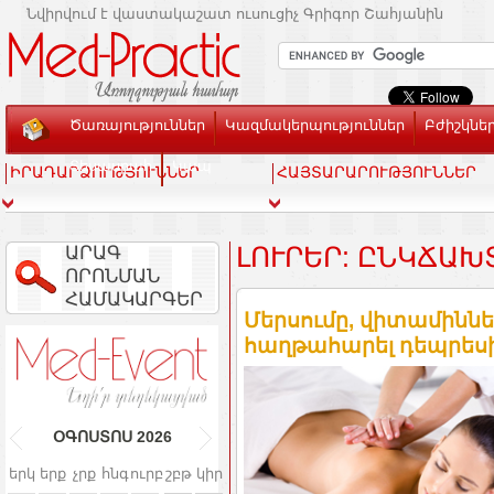
Նվիրվում է վաստակաշատ ուսուցիչ Գրիգոր Շահյանին
Ծառայություններ
Կազմակերպություններ
Բժիշկնե
Տեսասրահ
Կապ
ԻՐԱԴԱՐՁՈՒԹՅՈՒՆՆԵՐ
ՀԱՅՏԱՐԱՐՈՒԹՅՈՒՆՆԵՐ
ԱՐԱԳ
ԼՈՒՐԵՐ: ԸՆԿՃԱԽ
ՈՐՈՆՄԱՆ
ՀԱՄԱԿԱՐԳԵՐ
Մերսումը, վիտամիններ
հաղթահարել դեպրեսի
ՕԳՈՍՏՈՍ
2026
երկ
երք
չրք
հնգ
ուրբ
շբթ
կիր