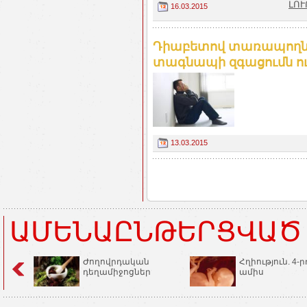
ԼՈՒ
16.03.2015
Դիաբետով տառապողնե
տագնապի զգացումն ու
13.03.2015
ԱՄԵՆԱԸՆԹԵՐՑՎԱԾ
Ժողովրդական
Հղիություն. 4-ր
դեղամիջոցներ
ամիս