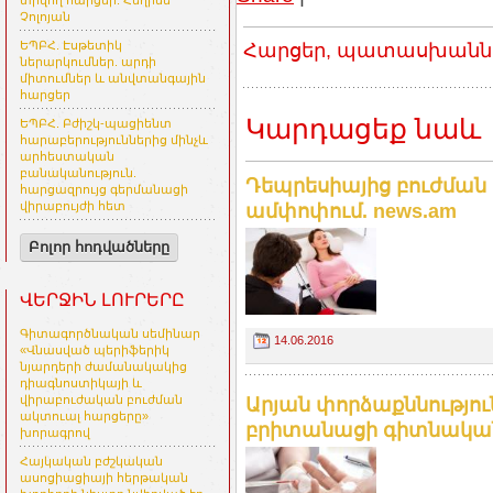
տրվող հարցեր. Հեղինե
Չոլոյան
ԵՊԲՀ. Էսթետիկ
Հարցեր, պատասխաններ
ներարկումներ. արդի
միտումներ և անվտանգային
հարցեր
Կարդացեք նաև
ԵՊԲՀ. Բժիշկ-պացիենտ
հարաբերություններից մինչև
արհեստական
բանականություն.
Դեպրեսիայից բուժման
հարցազրույց գերմանացի
վիրաբույժի հետ
ամփոփում. news.am
Բոլոր հոդվածները
ՎԵՐՋԻՆ ԼՈՒՐԵՐԸ
Գիտագործնական սեմինար
14.06.2016
«Վնասված պերիֆերիկ
նյարդերի ժամանակակից
դիագնոստիկայի և
վիրաբուժական բուժման
Արյան փորձաքննությու
ակտուալ հարցերը»
բրիտանացի գիտնականն
խորագրով
Հայկական բժշկական
ասոցիացիայի հերթական