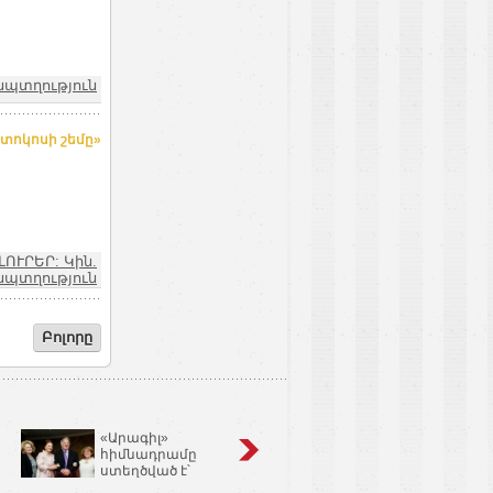
նպտղություն
տոկոսի շեմը»
ԼՈՒՐԵՐ: Կին.
նպտղություն
Բոլորը
«Արագիլ»
Կոճապղպեղ
հիմնադրամը
նույնն է՝ իմբիր,
ստեղծված է՝
Ginger եւ Zingiber
օգնելու անպտղությամբ
Officinale