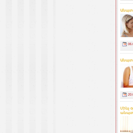
Անպտղ
06.
Անպտղ
20.
Մինչ 
անպտղ