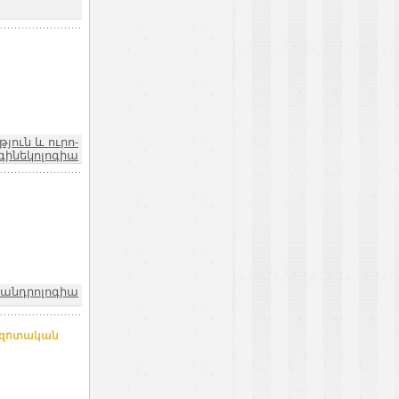
ուն և ուրո-
գինեկոլոգիա
-անդրոլոգիա
ազոտական