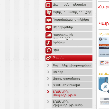
Ալգորիթմեր, թեստեր
Հար
Թվեր, փաստեր, դեպքեր
Պատմական խրոնիկա
Կար
Աֆորիզմներ
Տղամա
Կարիերային
սանդուղքով
Երեխա
Կին
Տղամարդ
05.
Բոլոր ենթախորագրերը
Լուրեր
ՀՀ ԱՆ
Առողջ տղամարդ
ՏՂԱՄԱՐԴ: Ինտիմ
ՏՂԱՄԱՐԴ:
Անպտղություն
ՏՂԱՄԱՐԴ:
Հիվանդություններ