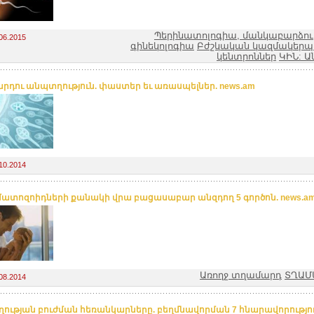
Պերինատոլոգիա, մանկաբարձությ
06.2015
գինեկոլոգիա
Բժշկական կազմակերպո
կենտրոններ
ԿԻՆ: Ա
րդու անպտղություն. փաստեր եւ առասպելներ. news.am
10.2014
ատոզոիդների քանակի վրա բացասաբար անզդող 5 գործոն. news.a
Առողջ տղամարդ
ՏՂԱՄ
08.2014
ության բուժման հեռանկարները. բեղմնավորման 7 հնարավորությու