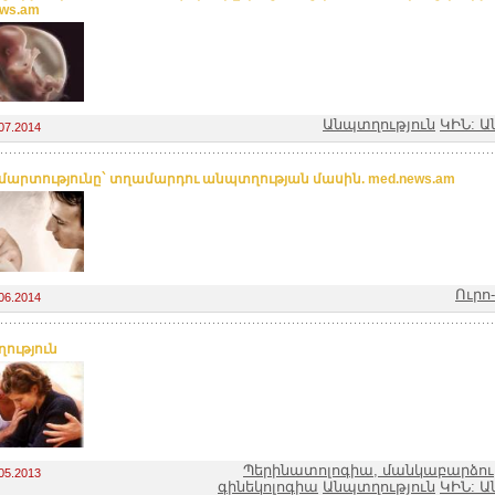
ews.am
Անպտղություն
ԿԻՆ: Ա
07.2014
շմարտությունը` տղամարդու անպտղության մասին. med.news.am
Ուրո
06.2014
ություն
Պերինատոլոգիա, մանկաբարձությ
05.2013
գինեկոլոգիա
Անպտղություն
ԿԻՆ: Ա