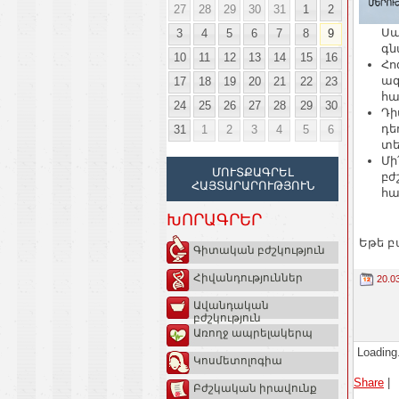
27
28
29
30
31
1
2
Սպ
3
4
5
6
7
8
9
գն
10
11
12
13
14
15
16
Հո
ազ
17
18
19
20
21
22
23
հա
24
25
26
27
28
29
30
Դի
դե
31
1
2
3
4
5
6
տե
Մի
ՄՈՒՏՔԱԳՐԵԼ
բժ
ՀԱՅՏԱՐԱՐՈՒԹՅՈՒՆ
հա
ԽՈՐԱԳՐԵՐ
Եթե բ
Գիտական բժշկություն
Հիվանդություններ
20.0
Ավանդական
բժշկություն
Առողջ ապրելակերպ
Loading.
Կոսմետոլոգիա
Share
|
Բժշկական իրավունք