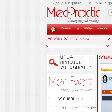
Նվիրվում է վաստակաշատ ուսուցի
Ծառայություններ
Կազմակե
Տեսասրահ
Կապ
ԻՐԱԴԱՐՁՈՒԹՅՈՒՆՆԵՐ
Հ
ԱՐԱԳ
ՏՂԱՄ
ՈՐՈՆՄԱՆ
ՀԱՄԱԿԱՐԳԵՐ
Տղամա
ՕԳՈՍՏՈՍ
2026
երկ
երք
չրք
հնգ
ուրբ
շբթ
կիր