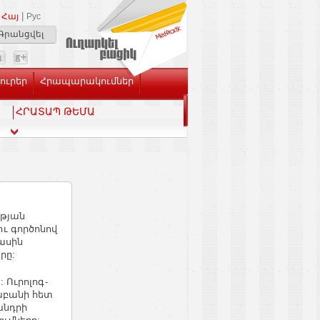
|
Հայ
Рус
Գրանցվել
Լուրեր
Հրապարակումներ
ՀՐԱՏԱՊ ԹԵՄԱ
ւթյան
ւ գործոնով
ասին
րը:
 Ուրոլոգ-
աբանի հետ
խնդրի