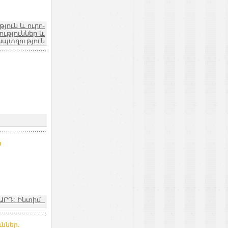
ուն և ուրո-
ւթյուններ և
նպտղություն
m
ԱՐԴ: Ինտիմ
ններ.