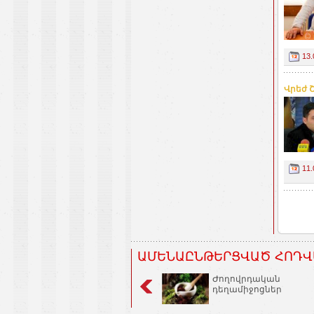
13.
Վրեժ 
11.
ԱՄԵՆԱԸՆԹԵՐՑՎԱԾ ՀՈԴՎ
Ժողովրդական
դեղամիջոցներ