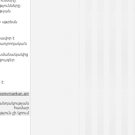
ւմները:
յունները:
ւթյան
 սթրեսն
ավոր է
րտադրողական
Ժամանակակից
զույգեր
 է:
orevmankan.am
վանդակության
համար
ւն չի կրում