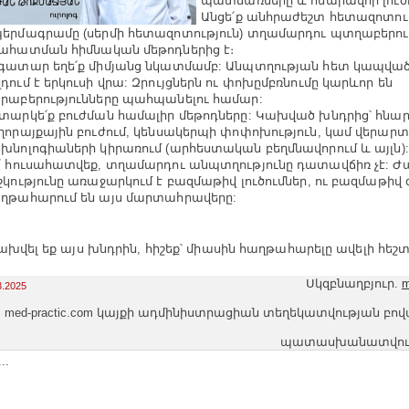
պատճառները և հնարավոր լուծո
Անցե՛ք անհրաժեշտ հետազոտութ
երմագրամը (սերմի հետազոտություն) տղամարդու պտղաբերո
ահատման հիմնական մեթոդներից է։
գատար եղե՛ք միմյանց նկատմամբ: Անպտղության հետ կապված
դում է երկուսի վրա: Զրույցներն ու փոխըմբռնումը կարևոր են
րաբերությունները պահպանելու համար:
տարկե՛ք բուժման համալիր մեթոդները: Կախված խնդրից՝ հնար
ղորայքային բուժում, կենսակերպի փոփոխություն, կամ վերա
խնոլոգիաների կիրառում (արհեստական բեղմնավորում և այլն):
՛ հուսահատվեք, տղամարդու անպտղությունը դատավճիռ չէ: 
շկությունը առաջարկում է բազմաթիվ լուծումներ, ու բազմաթիվ 
ղթահարում են այս մարտահրավերը:
ախվել եք այս խնդրին, հիշեք՝ միասին հաղթահարելը ավելի հեշտ
Սկզբնաղբյուր.
m
3.2025
med-practic.com կայքի ադմինիստրացիան տեղեկատվության բո
պատասխանատվությո
..