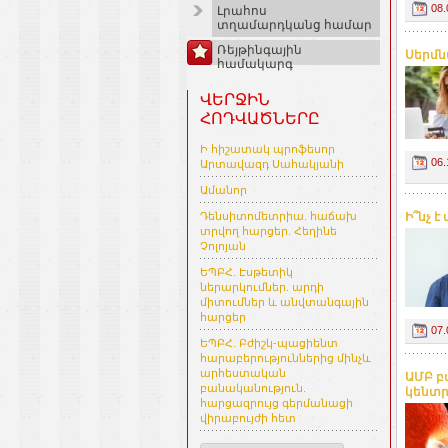
08.
Լրահոս
տղամարդկանց համար
Ռեյթինգային
Սերմնա
համակարգ
ՎԵՐՋԻՆ
ՀՈԴՎԱԾՆԵՐԸ
Ի հիշատակ պրոֆեսոր
06.
Արտավազդ Սահակյանի
Ամանոր
Դենսիտոմետրիա. հաճախ
Ի՞նչ է
տրվող հարցեր. Հեղինե
Չոլոյան
ԵՊԲՀ. Էսթետիկ
ներարկումներ. արդի
միտումներ և անվտանգային
հարցեր
07.
ԵՊԲՀ. Բժիշկ-պացիենտ
հարաբերություններից մինչև
արհեստական
ԱՄԲ բ
բանականություն.
կենտր
հարցազրույց գերմանացի
վիրաբույժի հետ