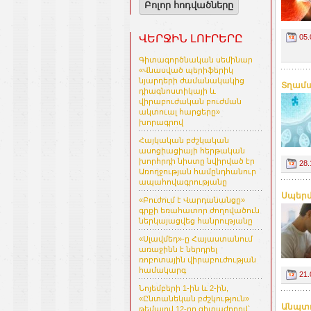
Բոլոր հոդվածները
05.
ՎԵՐՋԻՆ ԼՈՒՐԵՐԸ
Գիտագործնական սեմինար
«Վնասված պերիֆերիկ
նյարդերի ժամանակակից
Տղամա
դիագնոստիկայի և
վիրաբուժական բուժման
ակտուալ հարցերը»
խորագրով
Հայկական բժշկական
ասոցիացիայի հերթական
խորհրդի նիստը նվիրված էր
28.
Առողջության համընդհանուր
ապահովագրությանը
Սպերմ
«Բուժում է Վարդանանցը»
գրքի եռահատոր ժողովածուն
ներկայացվեց հանրությանը
«Սլավմեդ»-ը Հայաստանում
առաջինն է ներդրել
ռոբոտային վիրաբուժության
համակարգ
21.
Նոյեմբերի 1-ին և 2-ին,
«Ընտանեկան բժշկություն»
Անպտղ
թեմայով 12-րդ գիտաժողով՝