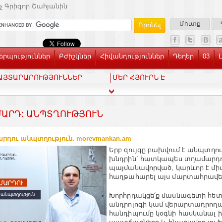
չ Գրիգոր Շահյանին
Մուտք
րպություններ
Բժիշկներ
Հիվանդություններ
Դեղեր
03
ԱՅՏԱՐԱՐՈՒԹՅՈՒՆՆԵՐ
ՄԵՐ ՀՅՈՒՐՆ Է
ԱՐԴ: ԱՆՊՏՂՈՒԹՅՈՒՆ
րդու անպտղություն. morevmankan.am
Երբ զույգը բախվում է անպտղո
խնդրին` հատկապես տղամարդո
պայմանավորված, կարևոր է մի
հաղթահարել այս մարտահրավե
Խորհրդակցե՛ք մասնագետի հետ:
անդրոլոգի կամ վերարտադրող
հանդիպումը կօգնի հասկանալ 