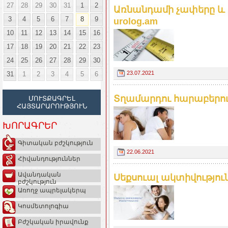
27
28
29
30
31
1
2
Առնանդամի չափերը և 
3
4
5
6
7
8
9
urolog.am
10
11
12
13
14
15
16
17
18
19
20
21
22
23
24
25
26
27
28
29
30
23.07.2021
31
1
2
3
4
5
6
Տղամարդու հարաբերութ
ՄՈՒՏՔԱԳՐԵԼ
ՀԱՅՏԱՐԱՐՈՒԹՅՈՒՆ
ԽՈՐԱԳՐԵՐ
Գիտական բժշկություն
22.06.2021
Հիվանդություններ
Ավանդական
Սեքսուալ ակտիվությու
բժշկություն
Առողջ ապրելակերպ
Կոսմետոլոգիա
Բժշկական իրավունք