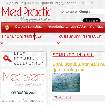
Նվիրվում է վաստակաշատ ուսուցիչ Գրիգոր Շահյանին
Ծառայություններ
Կազմակերպություններ
Բժիշկնե
Տեսասրահ
Կապ
ԻՐԱԴԱՐՁՈՒԹՅՈՒՆՆԵՐ
ՀԱՅՏԱՐԱՐՈՒԹՅՈՒՆՆԵՐ
ԱՐԱԳ
ՏՂԱՄԱՐԴ: Ինտիմ
ՈՐՈՆՄԱՆ
ՀԱՄԱԿԱՐԳԵՐ
Ջրիկ սերմնահեղուկն ո
վրա. urolog.am
ՕԳՈՍՏՈՍ
2026
27.01.2022
երկ
երք
չրք
հնգ
ուրբ
շբթ
կիր