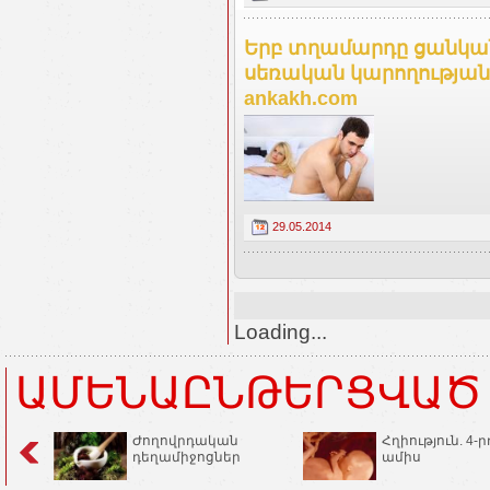
Երբ տղամարդը ցանկանու
սեռական կարողությա
ankakh.com
29.05.2014
Loading...
ԱՄԵՆԱԸՆԹԵՐՑՎԱԾ
Ժողովրդական
Հղիություն. 4-ր
դեղամիջոցներ
ամիս