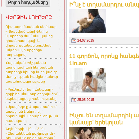
Բոլոր հոդվածները
Ի՞նչ է տղամարդու անպտղ
ՎԵՐՋԻՆ ԼՈՒՐԵՐԸ
Գիտագործնական սեմինար
«Վնասված պերիֆերիկ
նյարդերի ժամանակակից
24.07.2015
դիագնոստիկայի և
վիրաբուժական բուժման
ակտուալ հարցերը»
խորագրով
11 գործոն, որոնք հանգ
1in.am
Հայկական բժշկական
ասոցիացիայի հերթական
խորհրդի նիստը նվիրված էր
Առողջության համընդհանուր
ապահովագրությանը
«Բուժում է Վարդանանցը»
գրքի եռահատոր ժողովածուն
ներկայացվեց հանրությանը
25.05.2015
«Սլավմեդ»-ը Հայաստանում
առաջինն է ներդրել
Ինչու են տղամարդիկ 
ռոբոտային վիրաբուժության
համակարգ
կանայք՝ երեկոյան
Նոյեմբերի 1-ին և 2-ին,
«Ընտանեկան բժշկություն»
թեմայով 12-րդ գիտաժողով՝