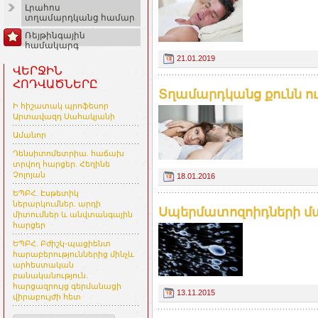
Լրահոս
տղամարդկանց համար
Ռեյթինգային
համակարգ
21.01.2019
ՎԵՐՋԻՆ
ՀՈԴՎԱԾՆԵՐԸ
Տղամարդկանց քունն ու
Ի հիշատակ պրոֆեսոր
Արտավազդ Սահակյանի
Ամանոր
Դենսիտոմետրիա. հաճախ
տրվող հարցեր. Հեղինե
Չոլոյան
18.01.2016
ԵՊԲՀ. Էսթետիկ
ներարկումներ. արդի
Սպերմատոզոիդների մաս
միտումներ և անվտանգային
հարցեր
ԵՊԲՀ. Բժիշկ-պացիենտ
հարաբերություններից մինչև
արհեստական
բանականություն.
հարցազրույց գերմանացի
13.11.2015
վիրաբույժի հետ