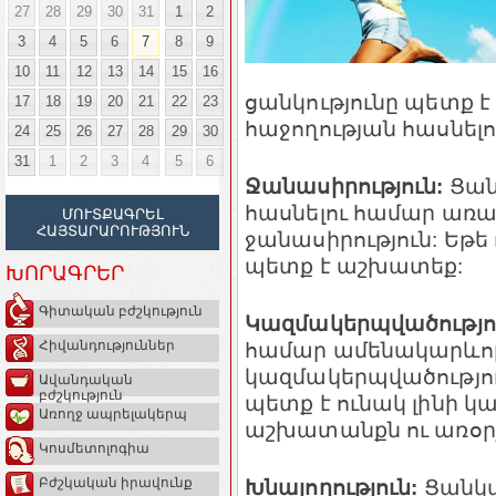
27
28
29
30
31
1
2
3
4
5
6
7
8
9
10
11
12
13
14
15
16
ցանկությունը պետք է 
17
18
19
20
21
22
23
հաջողության հասնելո
24
25
26
27
28
29
30
31
1
2
3
4
5
6
Ջանասիրություն:
Ցան
հասնելու համար առա
ՄՈՒՏՔԱԳՐԵԼ
ՀԱՅՏԱՐԱՐՈՒԹՅՈՒՆ
ջանասիրություն: Եթե 
պետք է աշխատեք:
ԽՈՐԱԳՐԵՐ
Գիտական բժշկություն
Կազմակերպվածությո
համար ամենակարևոր
Հիվանդություններ
կազմակերպվածություն
Ավանդական
բժշկություն
պետք է ունակ լինի կ
Առողջ ապրելակերպ
աշխատանքն ու առօր
Կոսմետոլոգիա
Խնայողություն:
Ցանկա
Բժշկական իրավունք