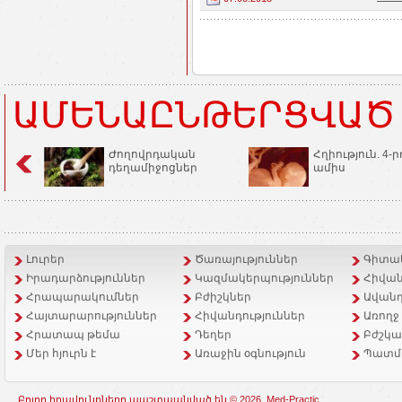
ԱՄԵՆԱԸՆԹԵՐՑՎԱԾ
Ժողովրդական
Հղիություն. 4-ր
դեղամիջոցներ
ամիս
Լուրեր
Ծառայություններ
Գիտակ
Իրադարձություններ
Կազմակերպություններ
Հիվան
Հրապարակումներ
Բժիշկներ
Ավանդ
Հայտարարություններ
Հիվանդություններ
Առողջ
Հրատապ թեմա
Դեղեր
Բժշկա
Մեր հյուրն է
Առաջին օգնություն
Պատմ
Բոլոր իրավունքները պաշտպանված են © 2026, Med-Practic