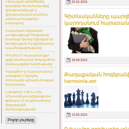
«Վնասված պերիֆերիկ
25.02.2016
նյարդերի ժամանակակից
դիագնոստիկայի և
վիրաբուժական բուժման
Գիտնականները պարզել 
ակտուալ հարցերը»
կարողանում հարստանալ
խորագրով
Հայկական բժշկական
ասոցիացիայի հերթական
խորհրդի նիստը նվիրված էր
Առողջության համընդհանուր
ապահովագրությանը
«Բուժում է Վարդանանցը»
գրքի եռահատոր ժողովածուն
18.09.2015
ներկայացվեց հանրությանը
«Սլավմեդ»-ը Հայաստանում
Քաղաքական հոգեբանի 
առաջինն է ներդրել
harmonia.am
ռոբոտային վիրաբուժության
համակարգ
Նոյեմբերի 1-ին և 2-ին,
«Ընտանեկան բժշկություն»
թեմայով 12-րդ գիտաժողով՝
միջազգային
մասնակցությամբ։
13.05.2015
Բոլոր լուրերը