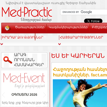
Նվիրվում է վաստակաշատ ուսուցիչ Գրիգոր Շահյանին
Ծառայություններ
Կազմակերպություններ
Բժիշկնե
Տեսասրահ
Կապ
ԻՐԱԴԱՐՁՈՒԹՅՈՒՆՆԵՐ
ՀԱՅՏԱՐԱՐՈՒԹՅՈՒՆՆԵՐ
ԱՐԱԳ
ԵՍ ԵՒ ԿԱՐԻԵՐԱՆ
ՈՐՈՆՄԱՆ
ՀԱՄԱԿԱՐԳԵՐ
Հաջողության հասնել
հատկանիշներ. fact.am
ՕԳՈՍՏՈՍ
2026
երկ
երք
չրք
հնգ
ուրբ
շբթ
կիր