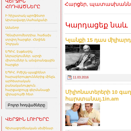
ՎԵՐՋԻՆ
Հարցեր, պատասխաններ
ՀՈԴՎԱԾՆԵՐԸ
Ի հիշատակ պրոֆեսոր
Արտավազդ Սահակյանի
Կարդացեք նաև
Ամանոր
Դենսիտոմետրիա. հաճախ
Կյանքի 15 դաս միլիարդ
տրվող հարցեր. Հեղինե
Չոլոյան
ԵՊԲՀ. Էսթետիկ
ներարկումներ. արդի
միտումներ և անվտանգային
հարցեր
ԵՊԲՀ. Բժիշկ-պացիենտ
հարաբերություններից մինչև
11.03.2016
արհեստական
բանականություն.
հարցազրույց գերմանացի
Միլիոնատերերի 10 գաղտ
վիրաբույժի հետ
հարստանալ.1in.am
Բոլոր հոդվածները
ՎԵՐՋԻՆ ԼՈՒՐԵՐԸ
Գիտագործնական սեմինար