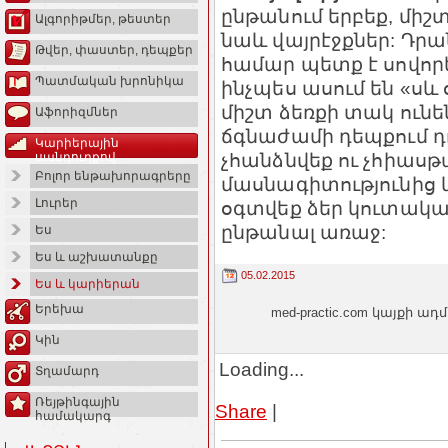
ընթանում երբեք, միշտ 
Ալգորիթմեր, թեստեր
նաև վայրէջքներ: Դր
Թվեր, փաստեր, դեպքեր
համար պետք է սովորել
Պատմական խրոնիկա
ինչպես ասում են «սև
միշտ ձեռքի տակ ուն
Աֆորիզմներ
ճգնաժամի դեպքում դ
Կարիերային
չհանձնվեք ու չհիա
սանդուղքով
Բոլոր ենթախորագրերը
մասնագիտությունից 
Լուրեր
օգտվեք ձեր կուտակա
ընթանալ առաջ:
Ես
Ես և աշխատանքը
05.02.2015
Ես և կարիերան
Երեխա
med-practic.com կայքի
Կին
Loading...
Տղամարդ
Ռեյթինգային
Share
|
համակարգ