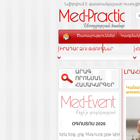
Նվիրվում է վաստակաշատ ուսուցի
Ծառայություններ
Կազմակե
Տեսասրահ
Կապ
ԻՐԱԴԱՐՁՈՒԹՅՈՒՆՆԵՐ
Հ
ԱՐԱԳ
ԼՐԱՀ
ՈՐՈՆՄԱՆ
ՀԱՄԱԿԱՐԳԵՐ
Կանան
armeni
ՕԳՈՍՏՈՍ
2026
երկ
երք
չրք
հնգ
ուրբ
շբթ
կիր