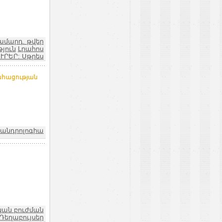
ամարդ. թվեր
թյուն
Լրահոս
ՒՐԵՐ: Սթրես
ահացության
ոանդրոլոգիա
կան բուժման
 Դեղաբույսեր