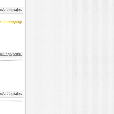
ոանդրոլոգիա
երմնահեղուկի
ոանդրոլոգիա
ոանդրոլոգիա