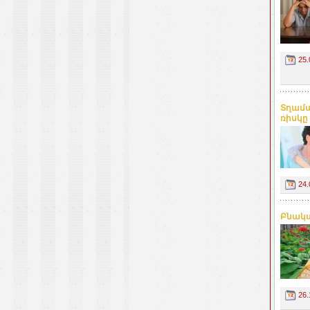
25.
Տղամա
ռիսկը
24.
Բնակա
26.