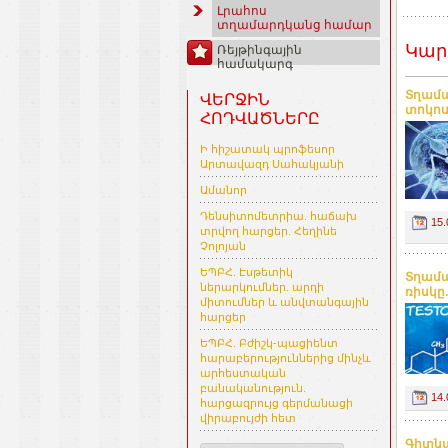
Լրահոս
տղամարդկանց համար
Կար
Ռեյթինգային
համակարգ
Տղամա
ՎԵՐՋԻՆ
տոկոսը
ՀՈԴՎԱԾՆԵՐԸ
Ի հիշատակ պրոֆեսոր
Արտավազդ Սահակյանի
Ամանոր
Դենսիտոմետրիա. հաճախ
15.
տրվող հարցեր. Հեղինե
Չոլոյան
ԵՊԲՀ. Էսթետիկ
Տղամա
ներարկումներ. արդի
ռիսկը.
միտումներ և անվտանգային
հարցեր
ԵՊԲՀ. Բժիշկ-պացիենտ
հարաբերություններից մինչև
արհեստական
բանականություն.
14.
հարցազրույց գերմանացի
վիրաբույժի հետ
Գիտնա