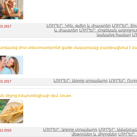
ԼՈՒՐԵՐ: Կին. թվեր և փաստեր
ԼՈՒՐԵՐ: Տղ
01.2017
և փաստեր
ԼՈՒՐԵՐ: Հոգեկան առողջու
կանանց համար
ԼՈ
րդկանց մոտ տեստոստերոնի ցածր մակարդակը բարձրացնում է մ
ԼՈՒՐԵՐ: Առողջ տղամարդ
ԼՈՒՐԵՐ: Ուր
01.2017
ն միջոց իմպոտենցիայի դեմ. 1in.am
ԼՈՒՐԵՐ: Առողջ տղամարդ
ԼՈՒՐԵՐ: Ավանդա
12.2016
մեթոդներ և միջոցներ
ԼՈՒՐԵՐ: