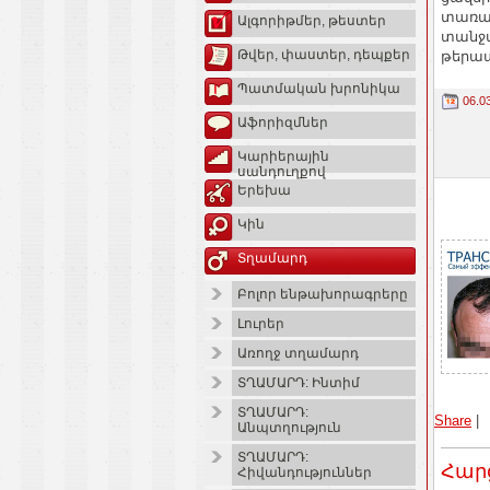
տառապ
Ալգորիթմեր, թեստեր
տանջվ
Թվեր, փաստեր, դեպքեր
թերա
Պատմական խրոնիկա
06.0
Աֆորիզմներ
Կարիերային
սանդուղքով
Երեխա
Կին
Տղամարդ
Բոլոր ենթախորագրերը
Լուրեր
Առողջ տղամարդ
ՏՂԱՄԱՐԴ: Ինտիմ
ՏՂԱՄԱՐԴ:
Share
|
Անպտղություն
ՏՂԱՄԱՐԴ:
Հար
Հիվանդություններ