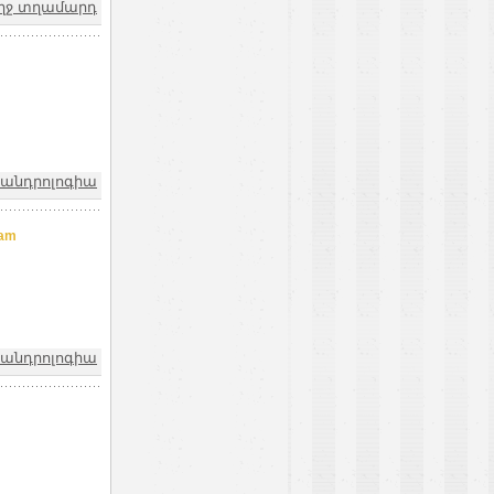
ողջ տղամարդ
ոանդրոլոգիա
.am
ոանդրոլոգիա