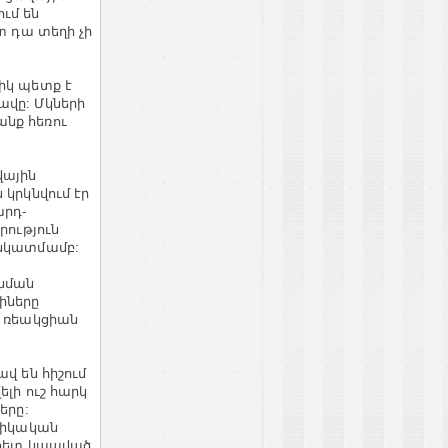
ում են
տ դա տեղի չի
իկ պետք է
ավը: Մկների
նք հեռու
վային
 կրկնվում էր
արդ-
րություն
 նկատմամբ:
 նման
իները
ց ռեակցիան
վ են հիշում
ելի ուշ հարկ
երը:
ոնիկական
ի հետ կապված