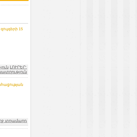
ույգերի 15
յուն
ԼՈՒՐԵՐ:
նպտղություն
ահացության
ողջ տղամարդ