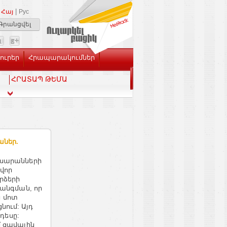
|
Հայ
Рус
Գրանցվել
Լուրեր
Հրապարակումներ
ՀՐԱՏԱՊ ԹԵՄԱ
աներ.
լսարանների
վոր
րձերի
հանգման, որ
 մոտ
ում: Այդ
նդեսը:
մ ցավային