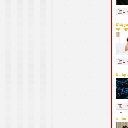
14.
Մեկ շ
որակը.
14.
Սպերմ
12.
Կանայ