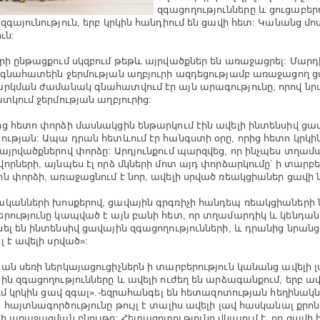
զգացողությունները և ցուցաբեր
զգայունություն, երբ կրկին հանդիում են ցավի հետ: Կանանց մո
ւն:
րի ընթացքում սկզբում թեթև այրվածքներ են առաջացրել: Մարդ
 գնահատեին ջերմության աղբյուրի ազդեցությամբ առաջացող ց
րկման ժամանակ գնահատվում էր այն արագությունը, որով նրա
ատկում ջերմության աղբյուրից:
ց հետո փորձի մասնակցին ենթարկում էին ավելի ինտենսիվ ցա
ության: Ապա դրան հետևում էր հանգստի օրը, որից հետո կրկին
այրվածքներով փորձը: Արդյունքում պարզվեց, որ ինչպես տղամ
որների, այնպես էլ որձ մկների մոտ այդ փորձարկումը՝ ի տարբե
ն փորձի, առաջացնում է նոր, ավելի սրված ռեակցիաներ ցավի
կանների խոսքերով, ցավային գրգռիչի հանդեպ ռեակցիաների
րությունը կապված է այն բանի հետ, որ տղամարդիկ և կենդան
ել են ինտենսիվ ցավային զգացողությունների, և դրանից նրան
լ է ավելի սրված»:
ան սեռի ներկայացուցիչներն ի տարբերություն կանանց ավելի լա
ին զգացողությունները և ավելի ուժեղ են արձագանքում, երբ ավ
ում կրկին ցավ զգալ».-եզրահանգել են հետազոտության հեղինակն
 հայտնագործությունը թույլ է տալիս ավելի լավ հասկանալ քր
ի առաջացման բնույթը: Հետազոտությունը վկայում է, որ ցավ