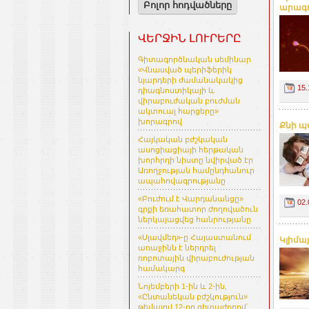
Բոլոր հոդվածները
արագու
ՎԵՐՋԻՆ ԼՈՒՐԵՐԸ
Գիտագործնական սեմինար
«Վնասված պերիֆերիկ
նյարդերի ժամանակակից
15.
դիագնոստիկայի և
վիրաբուժական բուժման
ակտուալ հարցերը»
խորագրով
Քնի պ
Հայկական բժշկական
ասոցիացիայի հերթական
խորհրդի նիստը նվիրված էր
Առողջության համընդհանուր
ապահովագրությանը
«Բուժում է Վարդանանցը»
02.
գրքի եռահատոր ժողովածուն
ներկայացվեց հանրությանը
«Սլավմեդ»-ը Հայաստանում
Կլիմա
առաջինն է ներդրել
ռոբոտային վիրաբուժության
համակարգ
Նոյեմբերի 1-ին և 2-ին,
«Ընտանեկան բժշկություն»
թեմայով 12-րդ գիտաժողով՝