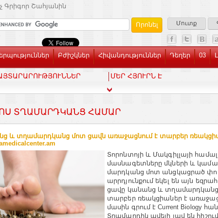
չ Գրիգոր Շահյանին
Մուտք
րպություններ
Բժիշկներ
Հիվանդություններ
Դեղեր
03
ԱՅՏԱՐԱՐՈՒԹՅՈՒՆՆԵՐ
ՄԵՐ ՀՅՈՒՐՆ Է
ՈՍ ՏՂԱՄԱՐԴԿԱՆՑ ՀԱՄԱՐ
ց և տղամարդկանց մոտ ցավն առաջացնում է տարբեր ռեակցի
amedicalcenter.am
Տորոնտոյի և Մակգիլլայի համա
մասնագետները մկների և կամա
մարդկանց մոտ անցկացրած փո
արրդյունքում եկել են այն եզրա
ցավը կանանց և տղամարդկանց
տարբեր ռեակցիաներ է առաջացն
մասին գրում է Current Biology հա
Տղամարդիկ ավելի լավ են հիշու