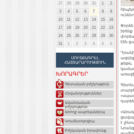
27
28
29
30
31
1
2
հիպեր
3
4
5
6
7
8
9
ունենո
10
11
12
13
14
15
16
Փորձե
17
18
19
20
21
22
23
իրենք
24
25
26
27
28
29
30
փորձա
էին ց
31
1
2
3
4
5
6
Դրանի
ազդեց
ՄՈՒՏՔԱԳՐԵԼ
ՀԱՅՏԱՐԱՐՈՒԹՅՈՒՆ
թեթև 
կամավ
ԽՈՐԱԳՐԵՐ
առաջի
Գիտական բժշկություն
Գիտնա
տարբե
Հիվանդություններ
«սպաս
դարձե
Ավանդական
բժշկություն
«Արակ
Առողջ ապրելակերպ
ցավայ
Կոսմետոլոգիա
է լին
Նրանց
Բժշկական իրավունք
ցավեր