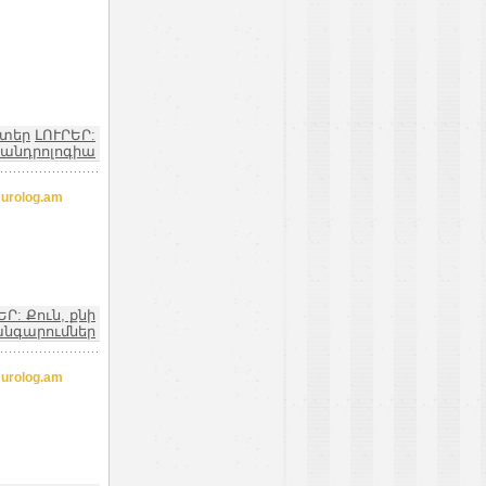
ստեր
ԼՈՒՐԵՐ:
ոանդրոլոգիա
rolog.am
ԵՐ: Քուն, քնի
նգարումներ
rolog.am