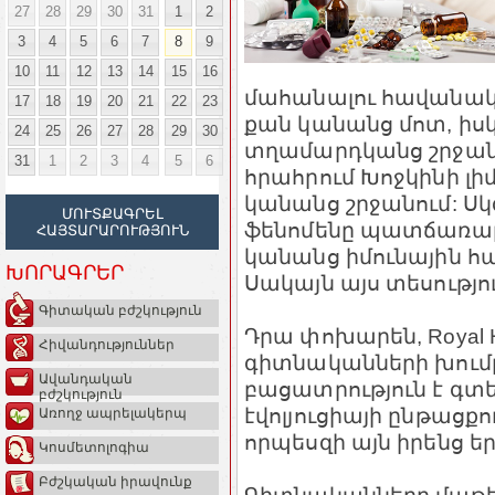
27
28
29
30
31
1
2
3
4
5
6
7
8
9
10
11
12
13
14
15
16
մահանալու հավանակա
17
18
19
20
21
22
23
քան կանանց մոտ, իսկ
24
25
26
27
28
29
30
տղամարդկանց շրջանո
31
1
2
3
4
5
6
հրահրում Խոջկինի լի
կանանց շրջանում: Ս
ՄՈՒՏՔԱԳՐԵԼ
ֆենոմենը պատճառաբա
ՀԱՅՏԱՐԱՐՈՒԹՅՈՒՆ
կանանց իմունային հ
ԽՈՐԱԳՐԵՐ
Սակայն այս տեսությո
Գիտական բժշկություն
Դրա փոխարեն, Royal Hol
Հիվանդություններ
գիտնականների խումբը
Ավանդական
բացատրություն է գտե
բժշկություն
էվոլյուցիայի ընթացքո
Առողջ ապրելակերպ
որպեսզի այն իրենց 
Կոսմետոլոգիա
Բժշկական իրավունք