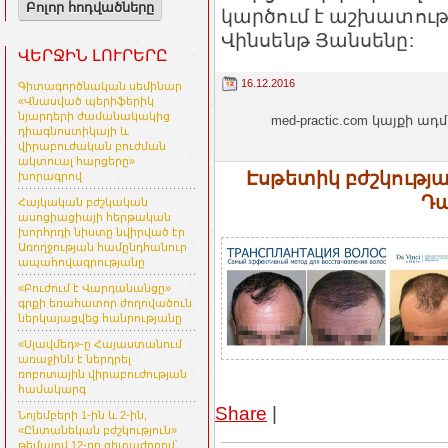
Բոլոր հոդվածները
կարծում է աշխատութ
Վինսենթ Յանսենը:
ՎԵՐՋԻՆ ԼՈՒՐԵՐԸ
16.12.2016
Գիտագործնական սեմինար
«Վնասված պերիֆերիկ
նյարդերի ժամանակակից
med-practic.com կայքի
դիագնոստիկայի և
վիրաբուժական բուժման
ակտուալ հարցերը»
Էսթետիկ բժշկությ
խորագրով
Դա
Հայկական բժշկական
ասոցիացիայի հերթական
խորհրդի նիստը նվիրված էր
Առողջության համընդհանուր
ապահովագրությանը
«Բուժում է Վարդանանցը»
գրքի եռահատոր ժողովածուն
ներկայացվեց հանրությանը
«Սլավմեդ»-ը Հայաստանում
առաջինն է ներդրել
ռոբոտային վիրաբուժության
համակարգ
Share
|
Նոյեմբերի 1-ին և 2-ին,
«Ընտանեկան բժշկություն»
թեմայով 12-րդ գիտաժողով՝