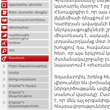
Գիտնականները մաթե
Ալգորիթմեր, թեստեր
կատարել մարդու Т բջջ
Հետաքրքիր է, որ այս
Թվեր, փաստեր, դեպքեր
լեյկեմիայի դեպքում 
Պատմական խրոնիկա
Կարիբյան ավազանի եր
Աֆորիզմներ
ներկայացուցիչների շ
միատեսակ է, սակայն
Կարիերային
սանդուղքով
տղամարդկանց մոտ 3
Երեխա
խոսքով՝ դա, հավանա
Կին
հետ, որ այս երկրում 
ժամանակաշրջանը բա
Տղամարդ
նպաստում է «ժառան
Բոլոր ենթախորագրերը
Լուրեր
Տղամարդիկ, իրենց հեր
Առողջ տղամարդ
վիրուսներ են փոխանց
ՏՂԱՄԱՐԴ: Ինտիմ
ներգործությանն ավել
ՏՂԱՄԱՐԴ:
տանում վարակը: Ըստ 
Անպտղություն
է, որ մեկ այլ օրգանիզ
ՏՂԱՄԱՐԴ:
հնարավորություններ
Հիվանդություններ