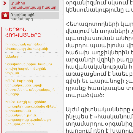
օրգանիզմում սկսում
Լրահոս
տղամարդկանց համար
կենսունակությունը 
Ռեյթինգային
համակարգ
Հետազոտողների կարծ
ՎԵՐՋԻՆ
վկայում են տղաների
ՀՈԴՎԱԾՆԵՐԸ
պատվաստման անհրաժ
մարդու պապիլոմա վ
Ի հիշատակ պրոֆեսոր
Արտավազդ Սահակյանի
հաճախ աղջիկներին 
Ամանոր
արգանդի վզիկի քաղ
Դենսիտոմետրիա. հաճախ
հավանականության հե
տրվող հարցեր. Հեղինե
առաջացնում է նաեւ բ
Չոլոյան
գլխի եւ պարանոցի չա
ԵՊԲՀ. Էսթետիկ
ներարկումներ. արդի
դրանք հատկապես տղ
միտումներ և անվտանգային
տարածված:
հարցեր
ԵՊԲՀ. Բժիշկ-պացիենտ
հարաբերություններից մինչև
Այժմ գիտնականները ց
արհեստական
ինչպես է «հասկանում»
բանականություն.
հարցազրույց գերմանացի
տղամարդու օրգանիզմո
վիրաբույժի հետ
հարցում դեր է խաղու