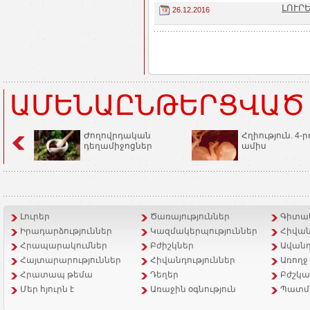
ԼՈՒՐ
26.12.2016
ԱՄԵՆԱԸՆԹԵՐՑՎԱԾ
Ժողովրդական
Հղիություն. 4-ր
դեղամիջոցներ
ամիս
Լուրեր
Ծառայություններ
Գիտակ
Իրադարձություններ
Կազմակերպություններ
Հիվան
Հրապարակումներ
Բժիշկներ
Ավանդ
Հայտարարություններ
Հիվանդություններ
Առողջ
Հրատապ թեմա
Դեղեր
Բժշկա
Մեր հյուրն է
Առաջին օգնություն
Պատմ