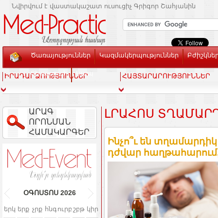
Նվիրվում է վաստակաշատ ուսուցիչ Գրիգոր Շահյանին
Ծառայություններ
Կազմակերպություններ
Բժիշկնե
Տեսասրահ
Կապ
ԻՐԱԴԱՐՁՈՒԹՅՈՒՆՆԵՐ
ՀԱՅՏԱՐԱՐՈՒԹՅՈՒՆՆԵՐ
ԱՐԱԳ
ԼՐԱՀՈՍ ՏՂԱՄԱՐ
ՈՐՈՆՄԱՆ
ՀԱՄԱԿԱՐԳԵՐ
Ինչո՞ւ են տղամարդիկ
դժվար հաղթահարում, 
ՕԳՈՍՏՈՍ
2026
երկ
երք
չրք
հնգ
ուրբ
շբթ
կիր