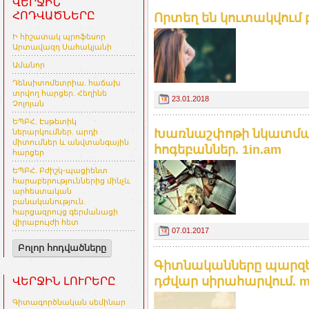
ՎԵՐՋԻՆ
ՀՈԴՎԱԾՆԵՐԸ
Որտեղ են կուտակվում
Ի հիշատակ պրոֆեսոր
Արտավազդ Սահակյանի
Ամանոր
Դենսիտոմետրիա. հաճախ
տրվող հարցեր. Հեղինե
23.01.2018
Չոլոյան
ԵՊԲՀ. Էսթետիկ
Խառնաշփոթի նկատմամբ
ներարկումներ. արդի
միտումներ և անվտանգային
հոգեբաններ. 1in.am
հարցեր
ԵՊԲՀ. Բժիշկ-պացիենտ
հարաբերություններից մինչև
արհեստական
բանականություն.
հարցազրույց գերմանացի
վիրաբույժի հետ
07.01.2017
Բոլոր հոդվածները
Գիտնականները պարզել 
դժվար սիրահարվում. m
ՎԵՐՋԻՆ ԼՈՒՐԵՐԸ
Գիտագործնական սեմինար