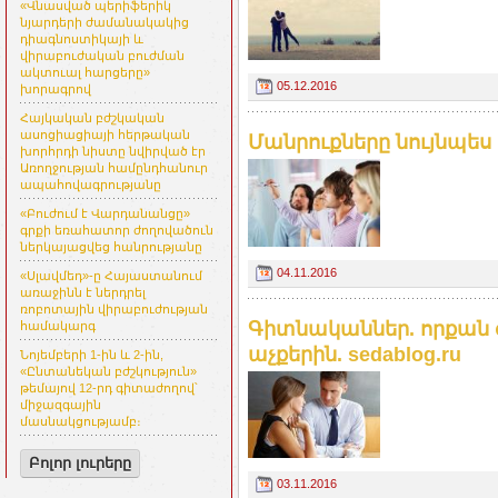
«Վնասված պերիֆերիկ
նյարդերի ժամանակակից
դիագնոստիկայի և
վիրաբուժական բուժման
ակտուալ հարցերը»
05.12.2016
խորագրով
Հայկական բժշկական
ասոցիացիայի հերթական
Մանրուքները նույնպես
խորհրդի նիստը նվիրված էր
Առողջության համընդհանուր
ապահովագրությանը
«Բուժում է Վարդանանցը»
գրքի եռահատոր ժողովածուն
ներկայացվեց հանրությանը
04.11.2016
«Սլավմեդ»-ը Հայաստանում
առաջինն է ներդրել
ռոբոտային վիրաբուժության
Գիտնականներ. որքան 
համակարգ
աչքերին. sedablog.ru
Նոյեմբերի 1-ին և 2-ին,
«Ընտանեկան բժշկություն»
թեմայով 12-րդ գիտաժողով՝
միջազգային
մասնակցությամբ։
Բոլոր լուրերը
03.11.2016