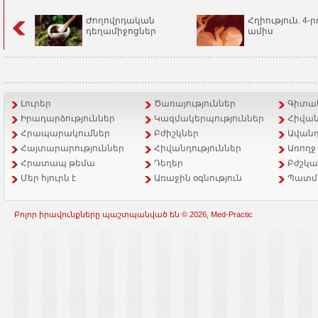
Ժողովրդական
Հղիություն. 4-ր
դեղամիջոցներ
ամիս
Լուրեր
Ծառայություններ
Գիտակ
Իրադարձություններ
Կազմակերպություններ
Հիվան
Հրապարակումներ
Բժիշկներ
Ավանդ
Հայտարարություններ
Հիվանդություններ
Առողջ
Հրատապ թեմա
Դեղեր
Բժշկա
Մեր հյուրն է
Առաջին օգնություն
Պատմ
Բոլոր իրավունքները պաշտպանված են © 2026, Med-Practic