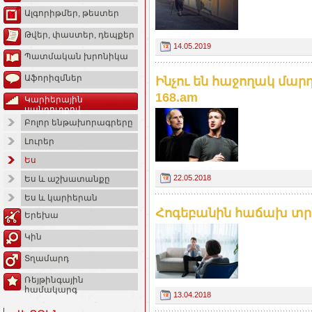
Ալգորիթմեր, թեստեր
Թվեր, փաստեր, դեպքեր
14.05.2019
Պատմական խրոնիկա
Աֆորիզմներ
Ինչու են հաջողակ մարդ
168.am
Կարիերային
սանդուղքով
Բոլոր ենթախորագրերը
Լուրեր
Ես
22.05.2018
Ես և աշխատանքը
Ես և կարիերան
Հոգեբանին հաճախ տրվող
Երեխա
Կին
Տղամարդ
Ռեյթինգային
համակարգ
13.04.2018