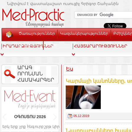
Նվիրվում է վաստակաշատ ուսուցիչ Գրիգոր Շահյանին
Ծառայություններ
Կազմակերպություններ
Բժիշկնե
Տեսասրահ
Կապ
ԻՐԱԴԱՐՁՈՒԹՅՈՒՆՆԵՐ
ՀԱՅՏԱՐԱՐՈՒԹՅՈՒՆՆԵՐ
ԱՐԱԳ
Ես
ՈՐՈՆՄԱՆ
ՀԱՄԱԿԱՐԳԵՐ
Կարմայի կանոնները. ur
05.12.2019
ՕԳՈՍՏՈՍ
2026
երկ
երք
չրք
հնգ
ուրբ
շբթ
կիր
Նյարդաբանները հասկաց