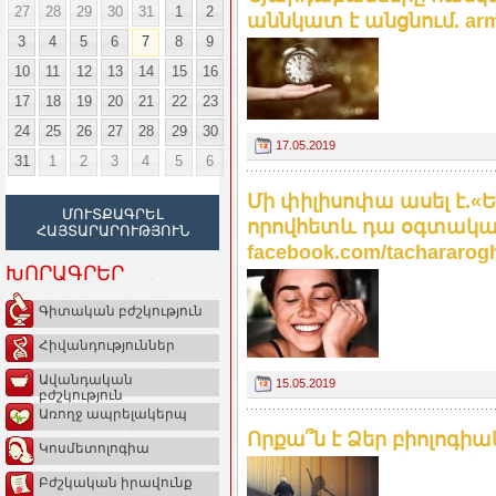
27
28
29
30
31
1
2
աննկատ է անցնում. arme
3
4
5
6
7
8
9
10
11
12
13
14
15
16
17
18
19
20
21
22
23
24
25
26
27
28
29
30
17.05.2019
31
1
2
3
4
5
6
Մի փիլիսոփա ասել է.«Ե
ՄՈՒՏՔԱԳՐԵԼ
որովհետև դա օգտակար
ՀԱՅՏԱՐԱՐՈՒԹՅՈՒՆ
facebook.com/tachararogh
ԽՈՐԱԳՐԵՐ
Գիտական բժշկություն
Հիվանդություններ
Ավանդական
15.05.2019
բժշկություն
Առողջ ապրելակերպ
Որքա՞ն է Ձեր բիոլոգի
Կոսմետոլոգիա
Բժշկական իրավունք