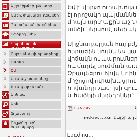
Եվ ի վերջո ուրախությ
Ալգորիթմեր, թեստեր
էլ որոշակի պայմաններ
Թվեր, փաստեր, դեպքեր
միայն արտաքին աշխա
Պատմական խրոնիկա
անձի ներսում, սեփակ
Աֆորիզմներ
Միջնադարյան հայ բժ
Կարիերային
սանդուղքով
հերացին նույնպես կա
Բոլոր ենթախորագրերը
վիճակն ու ապրումներ
Լուրեր
համարել բուժման առա
Ես
Զբաղեցրու հիվանդին
Ես և աշխատանքը
միջոցով ուրախացրու 
հիվանդը շատ լսի գու
Ես և կարիերան
և հաճելի մեղեդիներ՚:
Երեխա
Կին
Ս
15.05.2019
Տղամարդ
med-practic.com կայքի
Ռեյթինգային
համակարգ
Loading...