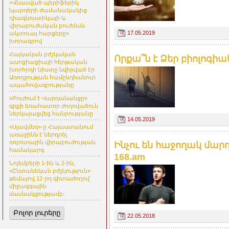
«Վնասված պերիֆերիկ
նյարդերի ժամանակակից
դիագնոստիկայի և
վիրաբուժական բուժման
17.05.2019
ակտուալ հարցերը»
խորագրով
Հայկական բժշկական
Որքա՞ն է Ձեր բիոլոգի
ասոցիացիայի հերթական
խորհրդի նիստը նվիրված էր
Առողջության համընդհանուր
ապահովագրությանը
«Բուժում է Վարդանանցը»
գրքի եռահատոր ժողովածուն
ներկայացվեց հանրությանը
14.05.2019
«Սլավմեդ»-ը Հայաստանում
առաջինն է ներդրել
ռոբոտային վիրաբուժության
Ինչու են հաջողակ մարդ
համակարգ
168.am
Նոյեմբերի 1-ին և 2-ին,
«Ընտանեկան բժշկություն»
թեմայով 12-րդ գիտաժողով՝
միջազգային
մասնակցությամբ։
Բոլոր լուրերը
22.05.2018