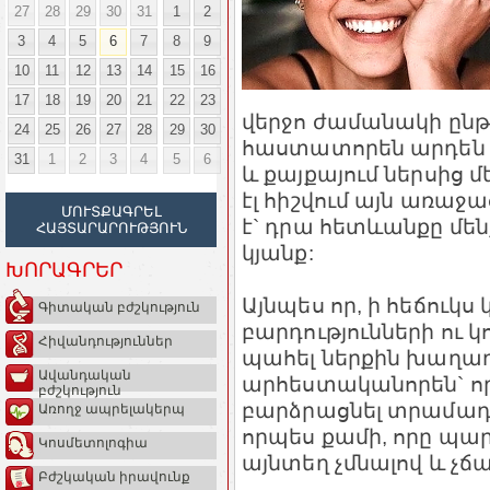
27
28
29
30
31
1
2
3
4
5
6
7
8
9
10
11
12
13
14
15
16
17
18
19
20
21
22
23
վերջո ժամանակի ընթաց
24
25
26
27
28
29
30
հաստատորեն արդեն տե
31
1
2
3
4
5
6
և քայքայում ներսից մե
էլ հիշվում այն առաջ
ՄՈՒՏՔԱԳՐԵԼ
է` դրա հետևանքը մեն
ՀԱՅՏԱՐԱՐՈՒԹՅՈՒՆ
կյանք:
ԽՈՐԱԳՐԵՐ
Այնպես որ, ի հեճուկս
Գիտական բժշկություն
բարդությունների ու 
Հիվանդություններ
պահել ներքին խաղաղո
Ավանդական
արհեստականորեն` ո
բժշկություն
բարձրացնել տրամադրո
Առողջ ապրելակերպ
որպես քամի, որը պար
Կոսմետոլոգիա
այնտեղ չմնալով և չճ
Բժշկական իրավունք