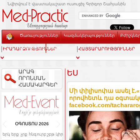
Նվիրվում է վաստակաշատ ուսուցիչ Գրիգոր Շահյանին
Ծառայություններ
Կազմակերպություններ
Բժիշկնե
Տեսասրահ
Կապ
ԻՐԱԴԱՐՁՈՒԹՅՈՒՆՆԵՐ
ՀԱՅՏԱՐԱՐՈՒԹՅՈՒՆՆԵՐ
ԱՐԱԳ
ԵՍ
ՈՐՈՆՄԱՆ
ՀԱՄԱԿԱՐԳԵՐ
Մի փիլիսոփա ասել է.
որովհետև դա օգտակա
facebook.com/tachararo
ՕԳՈՍՏՈՍ
2026
երկ
երք
չրք
հնգ
ուրբ
շբթ
կիր