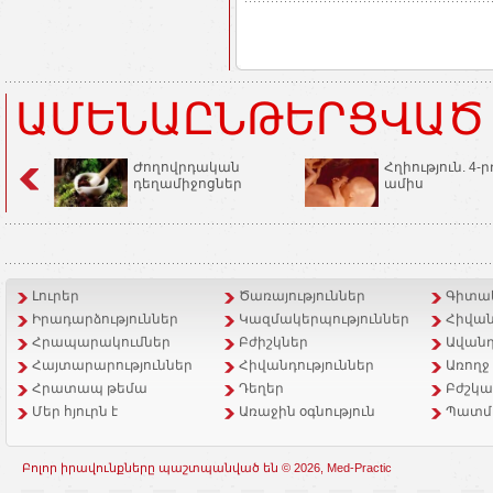
ԱՄԵՆԱԸՆԹԵՐՑՎԱԾ
Ժողովրդական
Հղիություն. 4-ր
դեղամիջոցներ
ամիս
Լուրեր
Ծառայություններ
Գիտակ
Իրադարձություններ
Կազմակերպություններ
Հիվան
Հրապարակումներ
Բժիշկներ
Ավանդ
Հայտարարություններ
Հիվանդություններ
Առողջ
Հրատապ թեմա
Դեղեր
Բժշկա
Մեր հյուրն է
Առաջին օգնություն
Պատմ
Բոլոր իրավունքները պաշտպանված են © 2026, Med-Practic