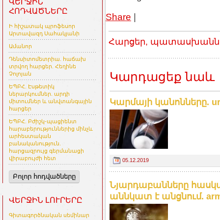
ՎԵՐՋԻՆ
ՀՈԴՎԱԾՆԵՐԸ
Share
|
Ի հիշատակ պրոֆեսոր
Արտավազդ Սահակյանի
Հարցեր, պատասխաններ
Ամանոր
Դենսիտոմետրիա. հաճախ
տրվող հարցեր. Հեղինե
Կարդացեք նաև
Չոլոյան
ԵՊԲՀ. Էսթետիկ
ներարկումներ. արդի
Կարմայի կանոնները. ur
միտումներ և անվտանգային
հարցեր
ԵՊԲՀ. Բժիշկ-պացիենտ
հարաբերություններից մինչև
արհեստական
բանականություն.
հարցազրույց գերմանացի
վիրաբույժի հետ
05.12.2019
Բոլոր հոդվածները
Նյարդաբանները հասկաց
աննկատ է անցնում. arme
ՎԵՐՋԻՆ ԼՈՒՐԵՐԸ
Գիտագործնական սեմինար