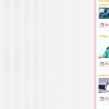
ՄԵԴՏԵ
պաշտո
25.
Կրծքի
26.
Լաբոր
21.