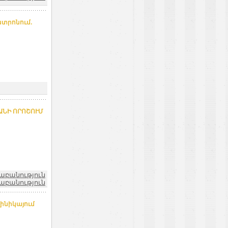
տրոնում.
ԱՆԻ ՈՐՈՇՈՒՄ
աբանություն
աբանություն
ինիկայում