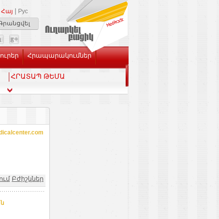
|
Հայ
Рус
Գրանցվել
Լուրեր
Հրապարակումներ
ՀՐԱՏԱՊ ԹԵՄԱ
calcenter.com
ում
Բժիշկներ
ան