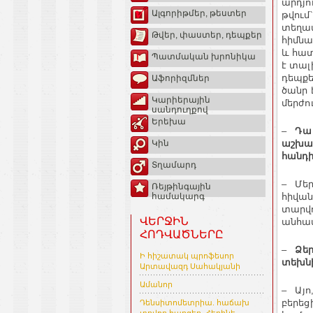
արդյո
Ալգորիթմեր, թեստեր
թվում
տեղափ
Թվեր, փաստեր, դեպքեր
հիմնա
և հատ
Պատմական խրոնիկա
է տալ
դեպքե
Աֆորիզմներ
ծանր 
Կարիերային
մերժո
սանդուղքով
Երեխա
–
Դա 
աշխատ
Կին
հանդի
Տղամարդ
– Մեր
Ռեյթինգային
հիվան
համակարգ
տարվո
ՎԵՐՋԻՆ
անհամ
ՀՈԴՎԱԾՆԵՐԸ
–
Ձեր
Ի հիշատակ պրոֆեսոր
տեխն
Արտավազդ Սահակյանի
Ամանոր
– Այո
բերեց
Դենսիտոմետրիա. հաճախ