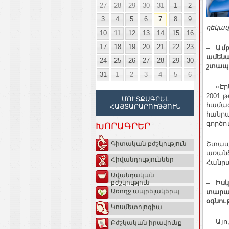
27
28
29
30
31
1
2
3
4
5
6
7
8
9
ղեկա
10
11
12
13
14
15
16
17
18
19
20
21
22
23
–
Ամբ
ամենա
24
25
26
27
28
29
30
շտապօ
31
1
2
3
4
5
6
– «Էր
2001 
ՄՈՒՏՔԱԳՐԵԼ
համագ
ՀԱՅՏԱՐԱՐՈՒԹՅՈՒՆ
հանրա
գործո
ԽՈՐԱԳՐԵՐ
Շտապօ
Գիտական բժշկություն
առանձ
Հիվանդություններ
Հանրա
Ավանդական
–
Իսկ
բժշկություն
Առողջ ապրելակերպ
տարած
օգնու
Կոսմետոլոգիա
– Այո
Բժշկական իրավունք