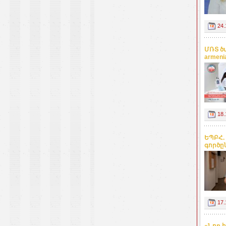
24.
ՄՌՏ ծ
armeni
18.
ԵՊԲՀ.
գործը
17.
«Նոր 