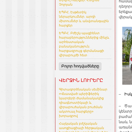
տրվող հարցեր. Հեղինե
համար
Չոլոյան
դեղոր
երեքա
ԵՊԲՀ. Էսթետիկ
վերակ
ներարկումներ. արդի
միտումներ և անվտանգային
հարցեր
ԵՊԲՀ. Բժիշկ-պացիենտ
հարաբերություններից մինչև
արհեստական
բանականություն.
հարցազրույց գերմանացի
վիրաբույժի հետ
Բոլոր հոդվածները
ՎԵՐՋԻՆ ԼՈՒՐԵՐԸ
Գիտագործնական սեմինար
–
Իսկ
«Վնասված պերիֆերիկ
նյարդերի ժամանակակից
դիագնոստիկայի և
– Ծառ
վիրաբուժական բուժման
կենտր
ակտուալ հարցերը»
խորագրով
բաժան
նաև ն
Հայկական բժշկական
առանձ
ասոցիացիայի հերթական