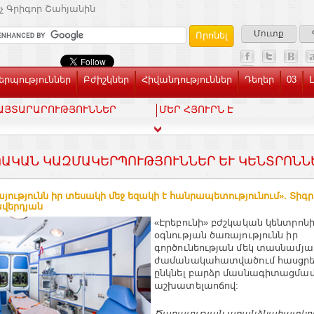
չ Գրիգոր Շահյանին
Մուտք
րպություններ
Բժիշկներ
Հիվանդություններ
Դեղեր
03
ԱՅՏԱՐԱՐՈՒԹՅՈՒՆՆԵՐ
ՄԵՐ ՀՅՈՒՐՆ Է
ԱԿԱՆ ԿԱԶՄԱԿԵՐՊՈՒԹՅՈՒՆՆԵՐ ԵՒ ԿԵՆՏՐՈՆՆԵ
յությունն իր տեսակի մեջ եզակի է հանրապետությունում». Տիգ
վերդյան
«Էրեբունի» բժշկական կենտրոն
օգնության ծառայությունն իր
գործունեության մեկ տասնամյա
ժամանակահատվածում հասցրել
ընկնել բարձր մասնագիտացմամ
աշխատելաոճով:
Ծառայության առանձնահատկու