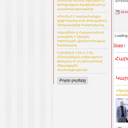
փորձա
խորհրդի նիստը նվիրված էր
Առողջության համընդհանուր
ապահովագրությանը
03.0
«Բուժում է Վարդանանցը»
գրքի եռահատոր ժողովածուն
ներկայացվեց հանրությանը
«Սլավմեդ»-ը Հայաստանում
Loading.
առաջինն է ներդրել
ռոբոտային վիրաբուժության
Share
|
համակարգ
Նոյեմբերի 1-ին և 2-ին,
«Ընտանեկան բժշկություն»
Հար
թեմայով 12-րդ գիտաժողով՝
միջազգային
մասնակցությամբ։
Կար
Բոլոր լուրերը
«Սլավ
ստան