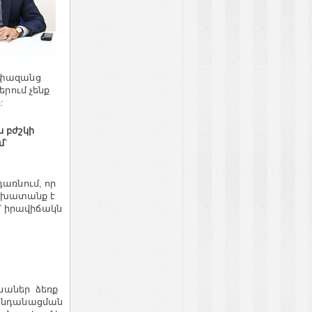
չափազանց
երում չենք
:
 բժշկի
մ՝
առնում, որ
աշխատանք է
՝ իրավիճակն
ենաներ ձեռք
կենդանացման