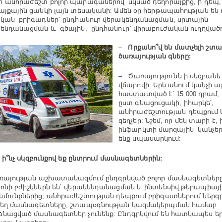
 անհրաժեշտ բոլոր պարագաներով՝ սկսած դեղորայքից, ի դեպ, 
այքային ցանկի լայն տեսականի: Ամեն օր հերթապահության են
կան բրիգադներ` ընդհանուր վերակենդանացման, սրտային
ենդանացման և գծային, ընդհանուր` վիրաբուժական ուղղվա
–
Որքանո՞վ են մատչելի շտ
ծառայության գները:
– Ծառայությունն ի սկզբանե 
վճարովի: Երևանում կանչի ա
հաստատված է` 15 000 դրամ, 
ըստ գնացուցակի, իհարկե՛,
անհրաժեշտության դեպքում 
զեղչեր: Նշեմ, որ մեկ տարի է, 
ինֆարկտի մարզային կանչե
ենք սպասարկում:
 ի՞նչ սկզբունքով եք ընտրում մասնագետներին:
այության աշխատակազմում ընդգրկված բոլոր մասնագետները
ոնի բժիշկներն են` վերակենդանացման և ինտենսիվ թերապիայ
մունքներից, անհրաժեշտության դեպքում բրիգատներում ներգր
եղ մասնագետները, շտապօգնության կազմակերպման համար
նացված մասնագետներ չունենք: Ընդգրկվում են հատկապես 