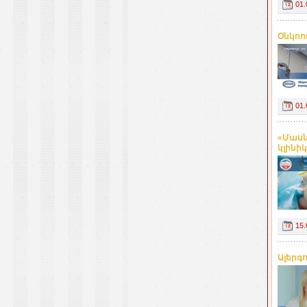
01.
Օնկոու
01.
«Մասն
կլինիկ
15.
Ալերգո