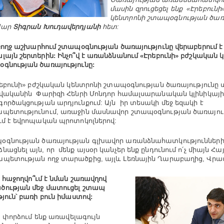
մասին զրուցեցել ենք «Էրեբուն
կենտրոնի շտապօգնության ծառ
վար
Տիգրան Խուդավերդյանի
հետ:
ողջ աշխարհում շտապօգնության ծառայությունը վերաբերում է
լայն շերտերին: Ինչո՞վ է առանձնանում «Էրեբունի» բժշկական 
գնության ծառայությունը:
եբունի» բժշկական կենտրոնի շտապօգնության ծառայությունը ս
թվականին Փարիզի Հենրի Մոնդոր համալսարանական կլինիկայի
ործակցության արդյունքում: Այն իր տեսակի մեջ եզակի է
պետությունում, առաջին մասնավոր շտապօգնության ծառայությ
ւմ է եվրոպական պրոտոկոլներով:
գնության ծառայության գլխավոր առանձնահատկություններից
նացնել այն, որ մենք այսօր կանչեր ենք ընդունում ո՛չ միայն 
պետության ողջ տարածքից, այլև Լեռնային Ղարաբաղից, Վրա
 հաջողվո՞ւմ է նման շառավղով
ության մեջ մատուցել շտապ
թյուն՝ բառի բուն իմաստով:
, փորձում ենք առավելագույն