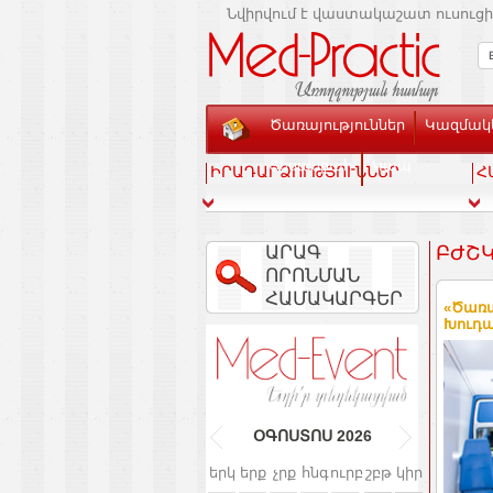
Նվիրվում է վաստակաշատ ուսուցի
Ծառայություններ
Կազմակե
Տեսասրահ
Կապ
ԻՐԱԴԱՐՁՈՒԹՅՈՒՆՆԵՐ
Հ
ԱՐԱԳ
ԲԺՇԿ
ՈՐՈՆՄԱՆ
ՀԱՄԱԿԱՐԳԵՐ
«Ծառա
Խուդա
ՕԳՈՍՏՈՍ
2026
երկ
երք
չրք
հնգ
ուրբ
շբթ
կիր