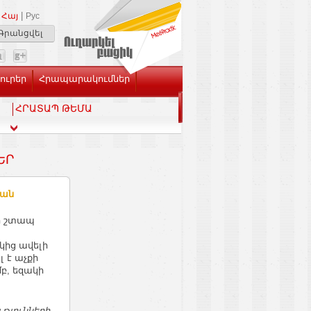
|
Հայ
Рус
Գրանցվել
Լուրեր
Հրապարակումներ
ՀՐԱՏԱՊ ԹԵՄԱ
Ր
րան
ի շտապ
կից ավելի
 է աչքի
բ, եզակի
թյունների