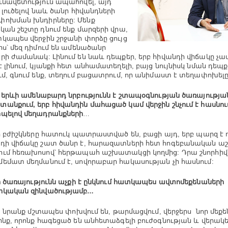
ւնավետություն ապահովել, այդ
՝ լուծելով նաև ծանր հիվանդների
ոխման խնդիրները: Մենք
կան շեշտը դնում ենք մարզերի վրա,
կապես վերջին շրջանի փորձը ցույց
իս՝ մեզ դիմում են ամենածանր
րի ժամանակ: Լինում են նաև դեպքեր, երբ հիվանդի վիճակը 
է լինում, կյանքի հետ անհամատեղելի, բայց նույնիսկ նման դեպք
ւմ, գնում ենք, տեղում բացատրում, որ անիմաստ է տեղափոխելը
երևի ամենաբարդ նրբությունն է շտապօգնության ծառայության
անքում, երբ հիվանդին մահացած կամ վերջին շնչում է հասնու
պելով մեղադրանքների
…
 բժիշկները հատուկ պատրաստված են, բացի այդ, երբ պարզ է դ
դի վիճակը շատ ծանր է, հարազատների հետ հոգեբանական 
ւմ հեռախոսով՝ հերթապահ աշխատակցի կողմից: Դրա շնորհիվ
եմատ մեղմանում է, սովորաբար հակասության չի հասնում:
 ծառայությունն աչքի է ընկնում հատկապես ավտոմեքենաների
իկական զինվածությամբ…
, նրանք մշտապես փոխվում են, թարմացվում, վերջերս նոր մեք
ինք, որոնք հագեցած են անհետաձգելի բուժօգնության և վերա