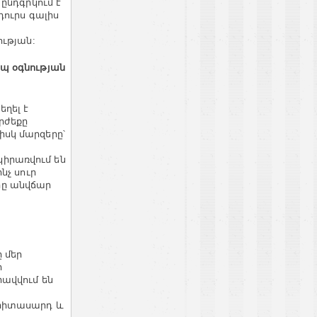
ընդգրկում է
 դուրս գալիս
ծության:
ապ օգնության
եղել է
րժեքը
իսկ մարզերը՝
կիրառվում են
ինչ սուր
րը անվճար
 մեր
ի
ավվում են
երիտասարդ և