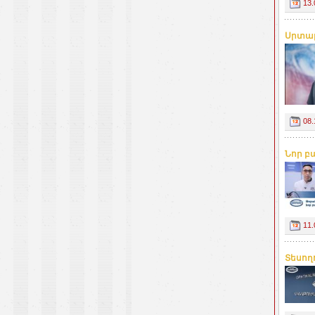
13.
Սրտաբ
08.
Նոր բա
11.
Տեսողո