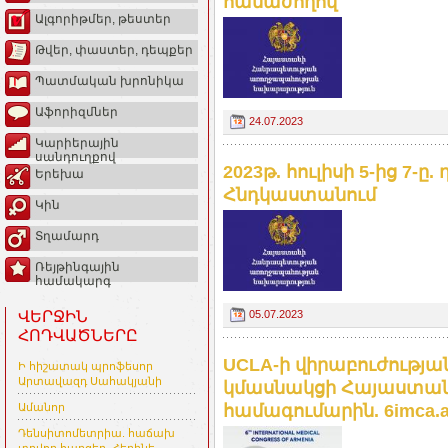
համաժողով
Ալգորիթմեր, թեստեր
Թվեր, փաստեր, դեպքեր
Պատմական խրոնիկա
Աֆորիզմներ
24.07.2023
Կարիերային
սանդուղքով
2023թ. հուլիսի 5-ից 7-
Երեխա
Հնդկաստանում
Կին
Տղամարդ
Ռեյթինգային
համակարգ
05.07.2023
ՎԵՐՋԻՆ
ՀՈԴՎԱԾՆԵՐԸ
UCLA-ի վիրաբուժությ
Ի հիշատակ պրոֆեսոր
Արտավազդ Սահակյանի
կմասնակցի Հայաստանի
համագումարին. 6imca.
Ամանոր
Դենսիտոմետրիա. հաճախ