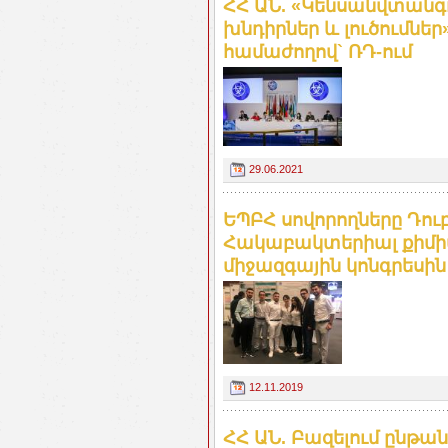
ՀՀ ԱՆ. «Կենսանվտանգո
խնդիրներ և լուծումնե
համաժողով` ՌԴ-ում
29.06.2021
ԵՊԲՀ սովորողները Դու
Հակաբակտերիալ քիմի
միջազգային կոնգրեսին
12.11.2019
ՀՀ ԱՆ. Բազելում ընթան