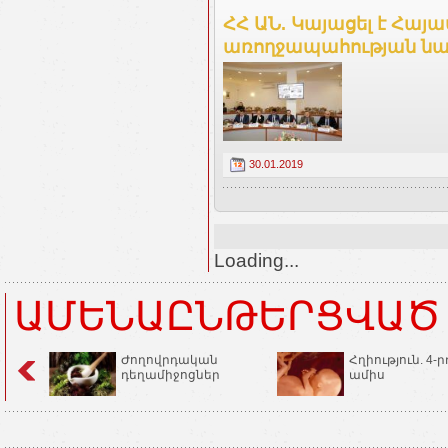
ՀՀ ԱՆ. Կայացել է Հայ
առողջապահության նա
30.01.2019
Loading...
ԱՄԵՆԱԸՆԹԵՐՑՎԱԾ
Ժողովրդական
Հղիություն. 4-ր
դեղամիջոցներ
ամիս