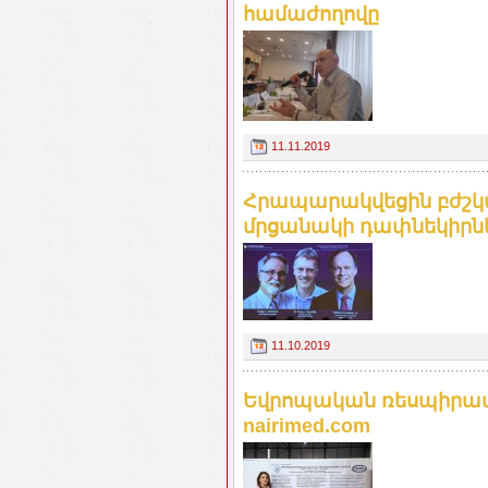
համաժողովը
11.11.2019
Հրապարակվեցին բժշկ
մրցանակի դափնեկիրներ
11.10.2019
Եվրոպական ռեսպիրատո
nairimed.com