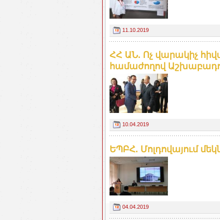
11.10.2019
ՀՀ ԱՆ. Ոչ վարակիչ հիվ
համաժողով Աշխաբադո
10.04.2019
ԵՊԲՀ. Մոլդովայում մե
04.04.2019