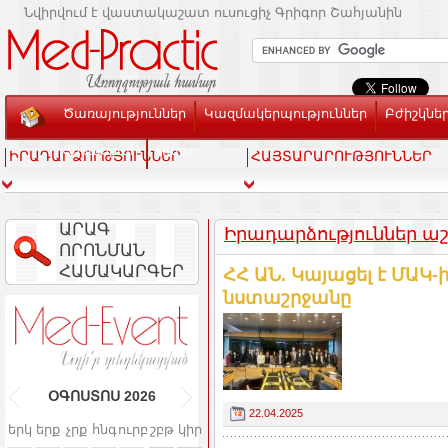
Նվիրվում է վաստակաշատ ուսուցիչ Գրիգոր Շահյանին
Ծառայություններ
Կազմակերպություններ
Բժիշկնե
Տեսասրահ
Կապ
ԻՐԱԴԱՐՁՈՒԹՅՈՒՆՆԵՐ
ՀԱՅՏԱՐԱՐՈՒԹՅՈՒՆՆԵՐ
ԱՐԱԳ
Իրադարձություններ ա
ՈՐՈՆՄԱՆ
ՀԱՄԱԿԱՐԳԵՐ
ՀՀ ԱՆ. Կայացել է ՄԱԿ-
նստաշրջանը
ՕԳՈՍՏՈՍ
2026
22.04.2025
երկ
երք
չրք
հնգ
ուրբ
շբթ
կիր