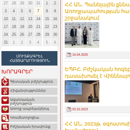
27
28
29
30
31
1
2
ՀՀ ԱՆ. Պանելային քննա
Առողջապահության հ
3
4
5
6
7
8
9
շրջանակում
10
11
12
13
14
15
16
17
18
19
20
21
22
23
24
25
26
27
28
29
30
31
1
2
3
4
5
6
16.04.2025
ՄՈՒՏՔԱԳՐԵԼ
ՀԱՅՏԱՐԱՐՈՒԹՅՈՒՆ
ԵՊԲՀ. Բժշկական հոգե
ԽՈՐԱԳՐԵՐ
դասախոսել է Վիեննայո
Գիտական բժշկություն
Հիվանդություններ
Ավանդական
բժշկություն
Առողջ ապրելակերպ
03.10.2023
Կոսմետոլոգիա
ՀՀ ԱՆ. 2023թ. օգոստոս
Բժշկական իրավունք