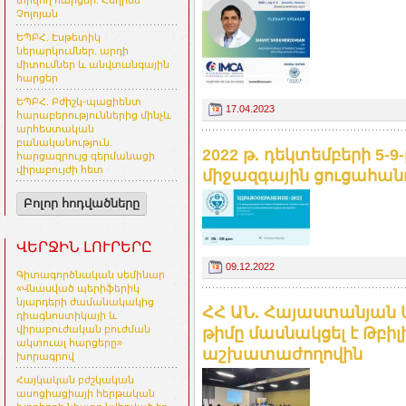
տրվող հարցեր. Հեղինե
Չոլոյան
ԵՊԲՀ. Էսթետիկ
ներարկումներ. արդի
միտումներ և անվտանգային
հարցեր
ԵՊԲՀ. Բժիշկ-պացիենտ
17.04.2023
հարաբերություններից մինչև
արհեստական
բանականություն.
2022 թ. դեկտեմբերի 5-9-
հարցազրույց գերմանացի
վիրաբույժի հետ
միջազգային ցուցահան
Բոլոր հոդվածները
ՎԵՐՋԻՆ ԼՈՒՐԵՐԸ
09.12.2022
Գիտագործնական սեմինար
«Վնասված պերիֆերիկ
նյարդերի ժամանակակից
ՀՀ ԱՆ. Հայաստանյան
դիագնոստիկայի և
վիրաբուժական բուժման
թիմը մասնակցել է Թբի
ակտուալ հարցերը»
աշխատաժողովին
խորագրով
Հայկական բժշկական
ասոցիացիայի հերթական